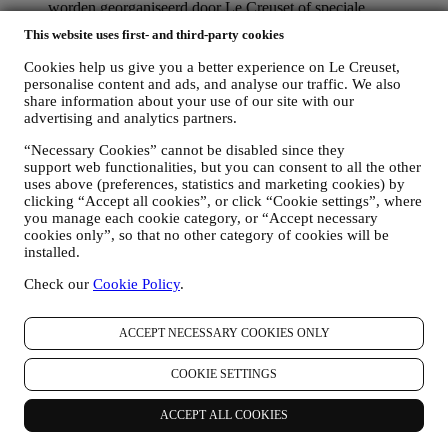
worden georganiseerd door Le Creuset of speciale
aanbiedingen die u misschien leuk vindt. Deze communicatie
This website uses first- and third-party cookies
kan voor u worden geselecteerd of op maat worden gemaakt
op basis van de gegevens die we over u hebben, zoals uw
Cookies help us give you a better experience on Le Creuset,
locatie of uw aankoopgeschiedenis of uw voorkeuren voor
personalise content and ads, and analyse our traffic. We also
onze producten. Wij zullen uw gegevens gebruiken om uw
share information about your use of our site with our
interesses beter te begrijpen. Dit stelt ons in staat om onze
advertising and analytics partners.
communicatie te personaliseren om deze relevanter en
“Necessary Cookies” cannot be disabled since they
interessanter te maken. Er zullen geen andere gevolgen zijn.
support web functionalities, but you can consent to all the other
Wij verzamelen ook statistieken over het openen van e-mail
uses above (preferences, statistics and marketing cookies) by
en klikgedrag met behulp van de in de sector gangbare
clicking “Accept all cookies”, or click “Cookie settings”, where
technologieën om ons te helpen onze nieuwsbrieven te
you manage each cookie category, or “Accept necessary
volgen. Deze verwerking is gebaseerd op uw toestemming
cookies only”, so that no other category of cookies will be
om gepersonaliseerde marketingcommunicatie van ons te
installed.
ontvangen. De keuze om aan te melden kan worden
uitgeoefend op de plaatsen waar persoonsgegevens worden
Check our
Cookie Policy
.
verzameld door het juiste selectievakje aan te vinken of, als u
een Le Creuset-account heeft, via het Mijn account-gedeelte
van de Website.
Afmelden
: U kunt het ontvangen van onze
ACCEPT NECESSARY COOKIES ONLY
marketingcommunicatie of updates te allen tijde kosteloos
stopzetten via de methoden die bij de communicatie worden
COOKIE SETTINGS
weergegeven (om u bijvoorbeeld af te melden voor de
nieuwsbrief kunt u klikken op de afmeldlink onderaan elke e-
ACCEPT ALL COOKIES
mail). Als u een Le Creuset account hebt, kunt u eenvoudig
uw marketingvoorkeuren beheren. Als u onze