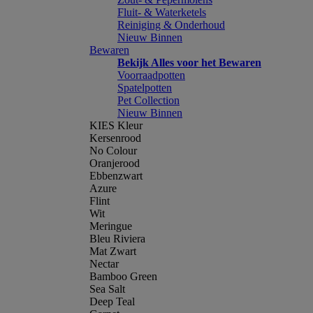
Fluit- & Waterketels
Reiniging & Onderhoud
Nieuw Binnen
Bewaren
Bekijk Alles voor het Bewaren
Voorraadpotten
Spatelpotten
Pet Collection
Nieuw Binnen
KIES Kleur
Kersenrood
No Colour
Oranjerood
Ebbenzwart
Azure
Flint
Wit
Meringue
Bleu Riviera
Mat Zwart
Nectar
Bamboo Green
Sea Salt
Deep Teal