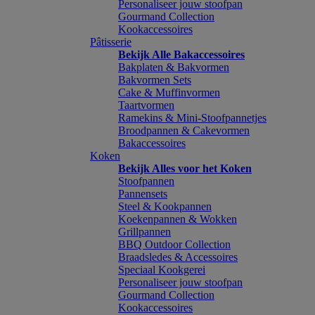
Personaliseer jouw stoofpan
Gourmand Collection
Kookaccessoires
Pâtisserie
Bekijk Alle Bakaccessoires
Bakplaten & Bakvormen
Bakvormen Sets
Cake & Muffinvormen
Taartvormen
Ramekins & Mini-Stoofpannetjes
Broodpannen & Cakevormen
Bakaccessoires
Koken
Bekijk Alles voor het Koken
Stoofpannen
Pannensets
Steel & Kookpannen
Koekenpannen & Wokken
Grillpannen
BBQ Outdoor Collection
Braadsledes & Accessoires
Speciaal Kookgerei
Personaliseer jouw stoofpan
Gourmand Collection
Kookaccessoires