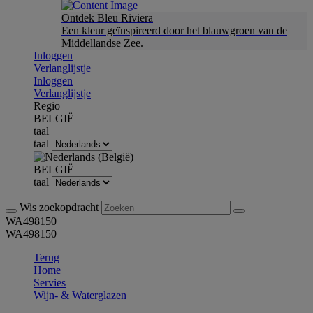
Ontdek Bleu Riviera
Een kleur geïnspireerd door het blauwgroen van de
Middellandse Zee.
Inloggen
Verlanglijstje
Inloggen
Verlanglijstje
Regio
BELGIË
taal
taal
BELGIË
taal
Wis zoekopdracht
WA498150
WA498150
Terug
Home
Servies
Wijn- & Waterglazen