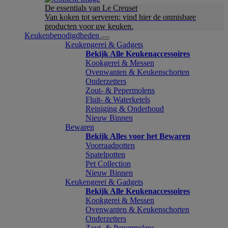
De essentials van Le Creuset
Van koken tot serveren: vind hier de onmisbare
producten voor uw keuken.
Keukenbenodigdheden
Keukengerei & Gadgets
Bekijk Alle Keukenaccessoires
Kookgerei & Messen
Ovenwanten & Keukenschorten
Onderzetters
Zout- & Pepermolens
Fluit- & Waterketels
Reiniging & Onderhoud
Nieuw Binnen
Bewaren
Bekijk Alles voor het Bewaren
Voorraadpotten
Spatelpotten
Pet Collection
Nieuw Binnen
Keukengerei & Gadgets
Bekijk Alle Keukenaccessoires
Kookgerei & Messen
Ovenwanten & Keukenschorten
Onderzetters
Zout- & Pepermolens