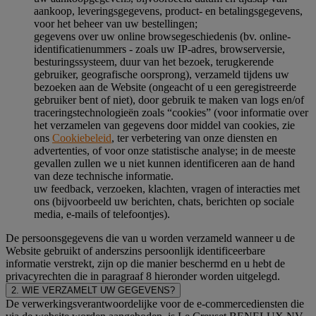
aankoop, leveringsgegevens, product- en betalingsgegevens,
voor het beheer van uw bestellingen;
gegevens over uw online browsegeschiedenis (bv. online-
identificatienummers - zoals uw IP-adres, browserversie,
besturingssysteem, duur van het bezoek, terugkerende
gebruiker, geografische oorsprong), verzameld tijdens uw
bezoeken aan de Website (ongeacht of u een geregistreerde
gebruiker bent of niet), door gebruik te maken van logs en/of
traceringstechnologieën zoals “cookies” (voor informatie over
het verzamelen van gegevens door middel van cookies, zie
ons
Cookiebeleid
, ter verbetering van onze diensten en
advertenties, of voor onze statistische analyse; in de meeste
gevallen zullen we u niet kunnen identificeren aan de hand
van deze technische informatie.
uw feedback, verzoeken, klachten, vragen of interacties met
ons (bijvoorbeeld uw berichten, chats, berichten op sociale
media, e-mails of telefoontjes).
De persoonsgegevens die van u worden verzameld wanneer u de
Website gebruikt of anderszins persoonlijk identificeerbare
informatie verstrekt, zijn op die manier beschermd en u hebt de
privacyrechten die in paragraaf 8 hieronder worden uitgelegd.
2. WIE VERZAMELT UW GEGEVENS?
De verwerkingsverantwoordelijke voor de e-commercediensten die