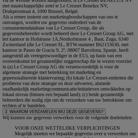
via de website worden aangeboden, is Le Creuset BENELUX NV
met maatschappelijke zetel te Le Creuset Benelux NV,
Drukpersstraat 4, 1000 Brussel, België.
Als u ermee instemt om marketingboodschappen van ons te
ontvangen, worden uw gegevens onderdeel van de
consumentendatabase van Le Creuset Group, die als
gegevensbeheerder wordt beheerd door Le Creuset Group AG, met
het kantoor in Hofstrasse 1A,Neuhofstrasse 4 , Baar, Zugo, 6340
Zwitserland (die Le Creuset SL, BTW-nummer B62153630, met
kantoor in Paseo de Gracia 9, 2º, 08007 Barcelona, Spanje, heeft
aangesteld als vertegenwoordiger in de EU), op basis van een
overeenkomst tot gezamenlijke zeggenschap die in wezen voorziet
in (a) Le Creuset Group AG die verantwoordelijk is voor de
algemene strategie met betrekking tot marketing en
gepersonaliseerde klantervaring; (b) lokale Le Creuset-entiteiten die
profiteren van deze strategie en deze uitvoeren, alsmede
onafhankelijk marketingcommunicatie/initiatieven ontwikkelen op
lokaal niveau (binnen een bepaald land); (c) beide gezamenlijk
beheerders die nodig zijn om de verzoeken van uw betrokkene om
rechten af te handelen.
3. WAAROM VERZAMELEN WIJ DEZE GEGEVENS?
Wij kunnen uw gegevens verwerken voor de volgende doeleinden:
VOOR ONZE WETTELIJKE VERPLICHTINGEN
Mogelijk moeten we bepaalde gegevens over u verwerken om