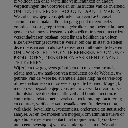
te voldoen aan onze wettelijke verplichtingen en andere
verplichtingen die voortvloeien uit instructies van de overheid.
OM EEN LE CREUSET-ACCOUNT AAN TE MAKEN
We zullen uw gegevens gebruiken om een Le Creuset-
account aan te maken die u toegang geeft tot een reeks
voordelen voor geregistreerde gebruikers, om beter te kunnen
genieten van onze diensten, zoals sneller afrekenen, meerdere
verzendadressen opslaan, bestellingen bekijken en volgen.
Elke verwerkingsactiviteit is vereist om ons in staat te stellen
deze diensten aan u als Le Creuset-accounthouder te leveren.
OM UW BESTELLINGEN TE BEHEREN EN OM ONZE
PRODUCTEN, DIENSTEN EN ASSISTENTIE AAN U
TE LEVEREN
Wij zullen uw gegevens gebruiken om onze contractuele
relatie met u, uw aankoop van producten op de Website, uw
gebruik van de Website, eventuele latere hulp na de verkoop
of uw deelname aan onze wedstrijden te beheren. Mogelijk
moeten we bepaalde gegevens over u verwerken voor onze
administratieve doeleinden die verband houden met onze
contractuele relatie met u, zoals de boekhouding, facturering
en controle, verificatie van betaalkaarten, fraudescreening,
veiligheid, beveiliging, systeemtests, onderhoud en statistische
analyse. Af en toe moeten we mogelijk om administratieve of
operationele redenen contact met u opnemen. Bijvoorbeeld
om u een bevestiging van uw aankoop te sturen. We zullen