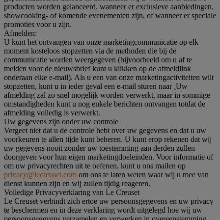
producten worden gelanceerd, wanneer er exclusieve aanbiedingen,
showcooking- of komende evenementen zijn, of wanneer er speciale
promoties voor u zijn.
Afmelden:
U kunt het ontvangen van onze marketingcommunicatie op elk
moment kosteloos stopzetten via de methoden die bij de
communicatie worden weergegeven (bijvoorbeeld om u af te
melden voor de nieuwsbrief kunt u klikken op de afmeldlink
onderaan elke e-mail). Als u een van onze marketingactiviteiten wilt
stopzetten, kunt u in ieder geval een e-mail sturen naar
.
Uw
afmelding zal zo snel mogelijk worden verwerkt, maar in sommige
omstandigheden kunt u nog enkele berichten ontvangen totdat de
afmelding volledig is verwerkt.
Uw gegevens zijn onder uw controle
Vergeet niet dat u de controle hebt over uw gegevens en dat u uw
voorkeuren te allen tijde kunt beheren. U kunt erop rekenen dat wij
uw gegevens nooit zonder uw toestemming aan derden zullen
doorgeven voor hun eigen marketingdoeleinden. Voor informatie of
om uw privacyrechten uit te oefenen, kunt u ons mailen op
privacy@lecreuset.com
om ons te laten weten waar wij u mee van
dienst kunnen zijn en wij zullen tijdig reageren.
Volledige Privacyverklaring van Le Creuset
Le Creuset verbindt zich ertoe uw persoonsgegevens en uw privacy
te beschermen en in deze verklaring wordt uitgelegd hoe wij uw
persoonsgegevens verzamelen en verwerken in overeenstemming