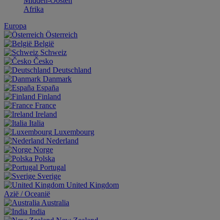
Midden-Oosten
Afrika
Europa
Österreich
België
Schweiz
Česko
Deutschland
Danmark
España
Finland
France
Ireland
Italia
Luxembourg
Nederland
Norge
Polska
Portugal
Sverige
United Kingdom
Aziё / Oceaniё
Australia
India