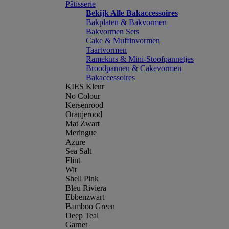
Pâtisserie
Bekijk Alle Bakaccessoires
Bakplaten & Bakvormen
Bakvormen Sets
Cake & Muffinvormen
Taartvormen
Ramekins & Mini-Stoofpannetjes
Broodpannen & Cakevormen
Bakaccessoires
KIES Kleur
No Colour
Kersenrood
Oranjerood
Mat Zwart
Meringue
Azure
Sea Salt
Flint
Wit
Shell Pink
Bleu Riviera
Ebbenzwart
Bamboo Green
Deep Teal
Garnet