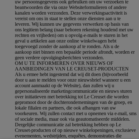
uw persoonsgegevens ook gebruiken om uw verzoeken te
beantwoorden die via onze Websiteformulieren of andere
kanalen worden verzonden. Deze verwerkingsactiviteit is
vereist om ons in staat te stellen onze diensten aan u te
leveren. Wij kunnen uw gegevens verwerken op basis van
ons legitiem belang (naar behoren rekening houdend met uw
rechten en vrijheden) om u opvolg-e-mails te sturen in het
geval u artikelen aan onze online winkelwagen hebt
toegevoegd zonder de aankoop af te ronden. Als u de
aankoop niet binnen een bepaalde periode afrondt, worden er
geen verdere opvolgingsberichten verzonden.
OM U TE INFORMEREN OVER NIEUWS OF
AANBIEDINGEN VAN LE CREUSET-PRODUCTEN
Als u ermee hebt ingestemd dat wij dit doen (bijvoorbeeld
door u aan te melden voor onze nieuwsbrief wanneer u een
account aanmaakt op de Website), dan zullen wij u
gepersonaliseerde marketingcommunicatie en nieuws sturen
over initiatieven met betrekking tot Le Creuset die worden
gepromoot door de dochterondernemingen van de groep, en
lokale filialen en partners, die ook afhangen van uw
voorkeuren. Wij zullen contact met u opnemen via e-mail, sms
of sociale media, maar ook via geautomatiseerde middelen.
Dergelijke communicatie zal betrekking hebben op Le
Creuset-producten of op nieuwe winkelopeningen, exclusieve
evenementen, wedstrijden, enquêtes, demonstraties die