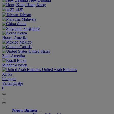
New Zealand
Hong Kong
日本
Taiwan
Malaysia
China
Singapore
Korea
Noord-Amerika
México
Canada
United States
Zuid-Amerika
Brazil
Midden-Oosten
United Arab Emirates
Afrika
Inloggen
Verlanglijstje
0
Nieuw Binnen