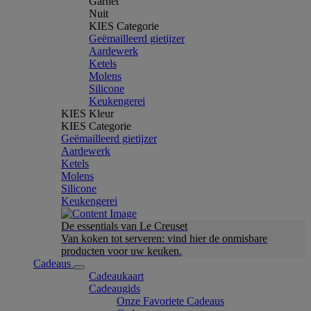
Garnet
Nuit
KIES Categorie
Geëmailleerd gietijzer
Aardewerk
Ketels
Molens
Silicone
Keukengerei
KIES Kleur
KIES Categorie
Geëmailleerd gietijzer
Aardewerk
Ketels
Molens
Silicone
Keukengerei
De essentials van Le Creuset
Van koken tot serveren: vind hier de onmisbare
producten voor uw keuken.
Cadeaus
Cadeaukaart
Cadeaugids
Onze Favoriete Cadeaus