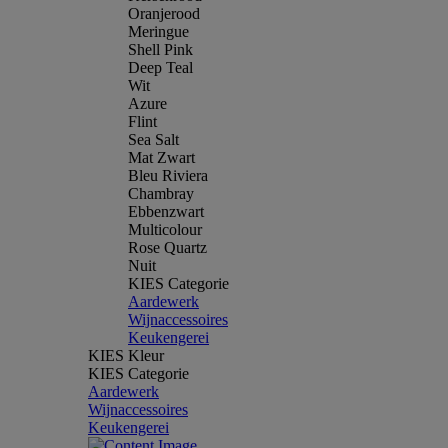
Oranjerood
Meringue
Shell Pink
Deep Teal
Wit
Azure
Flint
Sea Salt
Mat Zwart
Bleu Riviera
Chambray
Ebbenzwart
Multicolour
Rose Quartz
Nuit
KIES Categorie
Aardewerk
Wijnaccessoires
Keukengerei
KIES Kleur
KIES Categorie
Aardewerk
Wijnaccessoires
Keukengerei