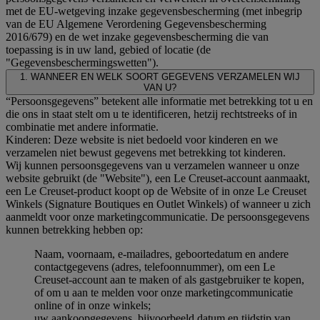
met de EU-wetgeving inzake gegevensbescherming (met inbegrip
van de EU Algemene Verordening Gegevensbescherming
2016/679) en de wet inzake gegevensbescherming die van
toepassing is in uw land, gebied of locatie (de
"Gegevensbeschermingswetten").
1. WANNEER EN WELK SOORT GEGEVENS VERZAMELEN WIJ
VAN U?
“Persoonsgegevens” betekent alle informatie met betrekking tot u en
die ons in staat stelt om u te identificeren, hetzij rechtstreeks of in
combinatie met andere informatie.
Kinderen: Deze website is niet bedoeld voor kinderen en we
verzamelen niet bewust gegevens met betrekking tot kinderen.
Wij kunnen persoonsgegevens van u verzamelen wanneer u onze
website gebruikt (de "Website"), een Le Creuset-account aanmaakt,
een Le Creuset-product koopt op de Website of in onze Le Creuset
Winkels (Signature Boutiques en Outlet Winkels) of wanneer u zich
aanmeldt voor onze marketingcommunicatie. De persoonsgegevens
kunnen betrekking hebben op:
Naam, voornaam, e-mailadres, geboortedatum en andere
contactgegevens (adres, telefoonnummer), om een Le
Creuset-account aan te maken of als gastgebruiker te kopen,
of om u aan te melden voor onze marketingcommunicatie
online of in onze winkels;
uw aankoopgegevens, bijvoorbeeld datum en tijdstip van