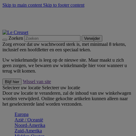
Skip to main content
Skip to footer content
Zomerse buitenmomenten met de BBQ Outdoor Collectie &
Thyme -
Shop Nu
De essentials van Le Creuset -
Ontdek Nu
Nieuwsbrieven: Registreer en bespaar 10%! -
Schrijf je nu in
Zoeken
Verwijder
Zorg ervoor dat uw wachtwoord sterk is, met minimaal 8 tekens,
inclusief een hoofdletter en een speciaal teken.
Uw winkelmandje is leeg op de nieuwe site. Maar maakt u zich
geen zorgen, we bewaren uw winkelmandje hier voor wanneer u
terug wilt komen.
Wissel van site
Blijf hier
Selecteer uw locatie
Selecteer uw locatie
Door uw locatie te veranderen, zal de inhoud van uw winkelwagen
worden verwijderd. Online gekochte artikelen kunnen alleen naar
het geselecteerde land worden verzonden.
Europa
Aziё / Oceaniё
Noord-Amerika
Zuid-Amerika