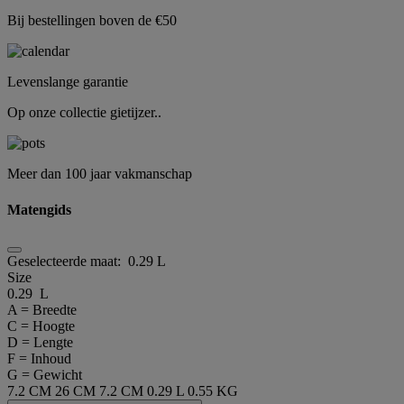
Bij bestellingen boven de €50
Levenslange garantie
Op onze collectie gietijzer..
Meer dan 100 jaar vakmanschap
Matengids
Geselecteerde maat:
0.29 L
Size
0.29 L
A = Breedte
C = Hoogte
D = Lengte
F = Inhoud
G = Gewicht
7.2 CM
26 CM
7.2 CM
0.29 L
0.55 KG