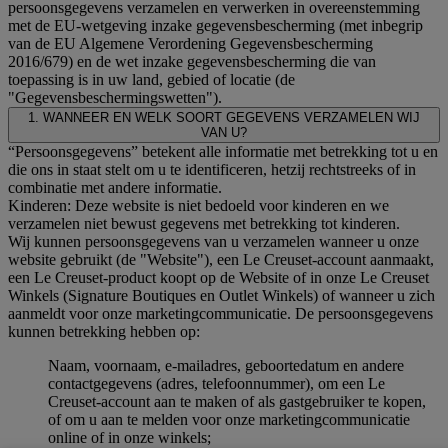
persoonsgegevens verzamelen en verwerken in overeenstemming
met de EU-wetgeving inzake gegevensbescherming (met inbegrip
van de EU Algemene Verordening Gegevensbescherming
2016/679) en de wet inzake gegevensbescherming die van
toepassing is in uw land, gebied of locatie (de
"Gegevensbeschermingswetten").
1. WANNEER EN WELK SOORT GEGEVENS VERZAMELEN WIJ
VAN U?
“Persoonsgegevens” betekent alle informatie met betrekking tot u en
die ons in staat stelt om u te identificeren, hetzij rechtstreeks of in
combinatie met andere informatie.
Kinderen: Deze website is niet bedoeld voor kinderen en we
verzamelen niet bewust gegevens met betrekking tot kinderen.
Wij kunnen persoonsgegevens van u verzamelen wanneer u onze
website gebruikt (de "Website"), een Le Creuset-account aanmaakt,
een Le Creuset-product koopt op de Website of in onze Le Creuset
Winkels (Signature Boutiques en Outlet Winkels) of wanneer u zich
aanmeldt voor onze marketingcommunicatie. De persoonsgegevens
kunnen betrekking hebben op:
Naam, voornaam, e-mailadres, geboortedatum en andere
contactgegevens (adres, telefoonnummer), om een Le
Creuset-account aan te maken of als gastgebruiker te kopen,
of om u aan te melden voor onze marketingcommunicatie
online of in onze winkels;