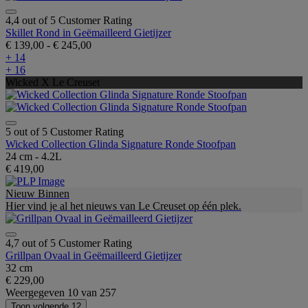
4,4 out of 5 Customer Rating
Skillet Rond in Geëmailleerd Gietijzer
€ 139,00
-
€ 245,00
+ 14
+ 16
Wicked X Le Creuset
5 out of 5 Customer Rating
Wicked Collection Glinda Signature Ronde Stoofpan
24 cm - 4.2L
€ 419,00
Nieuw Binnen
Hier vind je al het nieuws van Le Creuset op één plek.
4,7 out of 5 Customer Rating
Grillpan Ovaal in Geëmailleerd Gietijzer
32 cm
€ 229,00
Weergegeven
10
van
257
Toon volgende 12