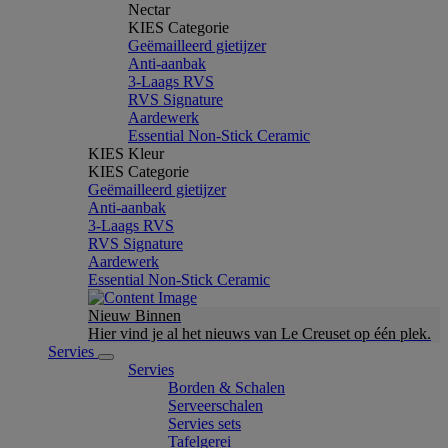
Nectar
KIES Categorie
Geëmailleerd gietijzer
Anti-aanbak
3-Laags RVS
RVS Signature
Aardewerk
Essential Non-Stick Ceramic
KIES Kleur
KIES Categorie
Geëmailleerd gietijzer
Anti-aanbak
3-Laags RVS
RVS Signature
Aardewerk
Essential Non-Stick Ceramic
Nieuw Binnen
Hier vind je al het nieuws van Le Creuset op één plek.
Servies
Servies
Borden & Schalen
Serveerschalen
Servies sets
Tafelgerei