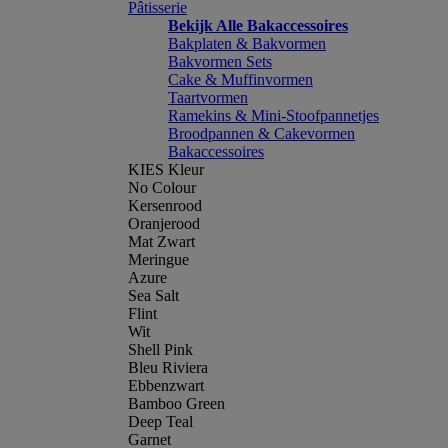
Pâtisserie
Bekijk Alle Bakaccessoires
Bakplaten & Bakvormen
Bakvormen Sets
Cake & Muffinvormen
Taartvormen
Ramekins & Mini-Stoofpannetjes
Broodpannen & Cakevormen
Bakaccessoires
KIES Kleur
No Colour
Kersenrood
Oranjerood
Mat Zwart
Meringue
Azure
Sea Salt
Flint
Wit
Shell Pink
Bleu Riviera
Ebbenzwart
Bamboo Green
Deep Teal
Garnet