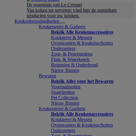
De essentials van Le Creuset
Van koken tot serveren: vind hier de onmisbare
producten voor uw keuken.
Keukenbenodigdheden
Keukengerei & Gadgets
Bekijk Alle Keukenaccessoires
Kookgerei & Messen
Ovenwanten & Keukenschorten
Onderzetters
Zout- & Pepermolens
Fluit- & Waterketels
Reiniging & Onderhoud
Nieuw Binnen
Bewaren
Bekijk Alles voor het Bewaren
Voorraadpotten
Spatelpotten
Pet Collection
Nieuw Binnen
Keukengerei & Gadgets
Bekijk Alle Keukenaccessoires
Kookgerei & Messen
Ovenwanten & Keukenschorten
Onderzetters
Zout- & Pepermolens