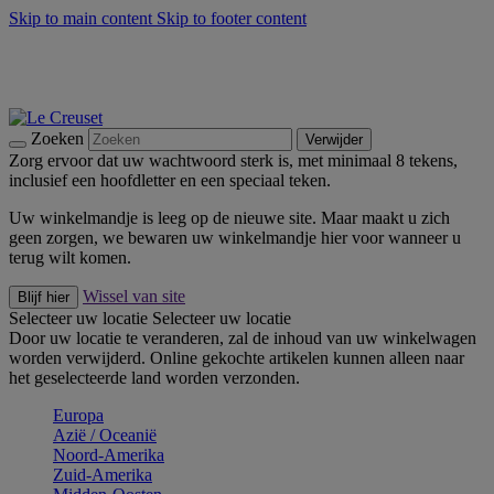
Skip to main content
Skip to footer content
Zomerse buitenmomenten met de BBQ Outdoor Collectie &
Thyme -
Shop Nu
De essentials van Le Creuset -
Ontdek Nu
Nieuwsbrieven: Registreer en bespaar 10%! -
Schrijf je nu in
Zoeken
Verwijder
Zorg ervoor dat uw wachtwoord sterk is, met minimaal 8 tekens,
inclusief een hoofdletter en een speciaal teken.
Uw winkelmandje is leeg op de nieuwe site. Maar maakt u zich
geen zorgen, we bewaren uw winkelmandje hier voor wanneer u
terug wilt komen.
Wissel van site
Blijf hier
Selecteer uw locatie
Selecteer uw locatie
Door uw locatie te veranderen, zal de inhoud van uw winkelwagen
worden verwijderd. Online gekochte artikelen kunnen alleen naar
het geselecteerde land worden verzonden.
Europa
Aziё / Oceaniё
Noord-Amerika
Zuid-Amerika