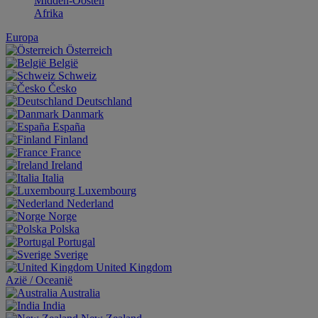
Midden-Oosten
Afrika
Europa
Österreich
België
Schweiz
Česko
Deutschland
Danmark
España
Finland
France
Ireland
Italia
Luxembourg
Nederland
Norge
Polska
Portugal
Sverige
United Kingdom
Aziё / Oceaniё
Australia
India