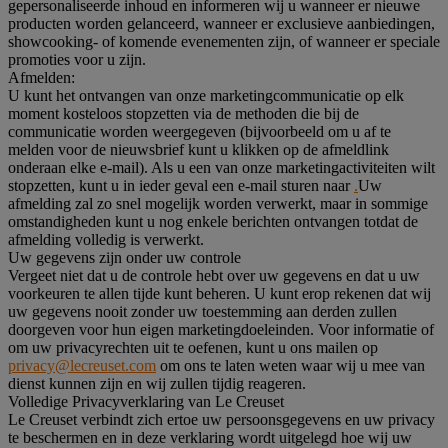
gepersonaliseerde inhoud en informeren wij u wanneer er nieuwe
producten worden gelanceerd, wanneer er exclusieve aanbiedingen,
showcooking- of komende evenementen zijn, of wanneer er speciale
promoties voor u zijn.
Afmelden:
U kunt het ontvangen van onze marketingcommunicatie op elk
moment kosteloos stopzetten via de methoden die bij de
communicatie worden weergegeven (bijvoorbeeld om u af te
melden voor de nieuwsbrief kunt u klikken op de afmeldlink
onderaan elke e-mail). Als u een van onze marketingactiviteiten wilt
stopzetten, kunt u in ieder geval een e-mail sturen naar
.
Uw
afmelding zal zo snel mogelijk worden verwerkt, maar in sommige
omstandigheden kunt u nog enkele berichten ontvangen totdat de
afmelding volledig is verwerkt.
Uw gegevens zijn onder uw controle
Vergeet niet dat u de controle hebt over uw gegevens en dat u uw
voorkeuren te allen tijde kunt beheren. U kunt erop rekenen dat wij
uw gegevens nooit zonder uw toestemming aan derden zullen
doorgeven voor hun eigen marketingdoeleinden. Voor informatie of
om uw privacyrechten uit te oefenen, kunt u ons mailen op
privacy@lecreuset.com
om ons te laten weten waar wij u mee van
dienst kunnen zijn en wij zullen tijdig reageren.
Volledige Privacyverklaring van Le Creuset
Le Creuset verbindt zich ertoe uw persoonsgegevens en uw privacy
te beschermen en in deze verklaring wordt uitgelegd hoe wij uw