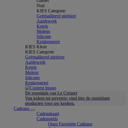
Garnet
Nuit
KIES Categorie
Geëmailleerd gietijzer
Aardewerk
Ketels
Molens
Silicone
Keukengerei
KIES Kleur
KIES Categorie
Geëmailleerd gietijzer
Aardewerk
Ketels
Molens
Silicone
Keukengerei
De essentials van Le Creuset
Van koken tot serveren: vind hier de onmisbare
producten voor uw keuken.
Cadeaus
Cadeaukaart
Cadeaugids
Onze Favoriete Cadeaus