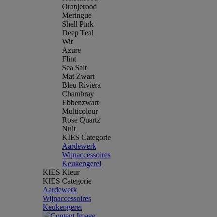
Oranjerood
Meringue
Shell Pink
Deep Teal
Wit
Azure
Flint
Sea Salt
Mat Zwart
Bleu Riviera
Chambray
Ebbenzwart
Multicolour
Rose Quartz
Nuit
KIES Categorie
Aardewerk
Wijnaccessoires
Keukengerei
KIES Kleur
KIES Categorie
Aardewerk
Wijnaccessoires
Keukengerei