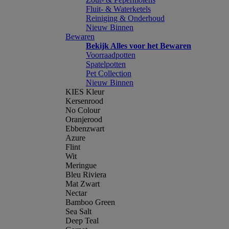
Fluit- & Waterketels
Reiniging & Onderhoud
Nieuw Binnen
Bewaren
Bekijk Alles voor het Bewaren
Voorraadpotten
Spatelpotten
Pet Collection
Nieuw Binnen
KIES Kleur
Kersenrood
No Colour
Oranjerood
Ebbenzwart
Azure
Flint
Wit
Meringue
Bleu Riviera
Mat Zwart
Nectar
Bamboo Green
Sea Salt
Deep Teal