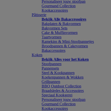
Personaliseer jouw stoofpan
Gourmand Collection
Kookaccessoires
Pâtisserie
Bekijk Alle Bakaccessoires
Bakplaten & Bakvormen
Bakvormen Sets
Cake & Muffinvormen
Taartvormen
Ramekins & Mini-Stoofpannetjes
Broodpannen & Cakevormen
Bakaccessoires
Koken
Bekijk Alles voor het Koken
Stoofpannen
Pannensets
Steel & Kookpannen
Koekenpannen & Wokken
Grillpannen
BBQ Outdoor Collection
Braadsledes & Accessoires
Speciaal Kookgerei
Personaliseer jouw stoofpan
Gourmand Collection
Kookaccessoires