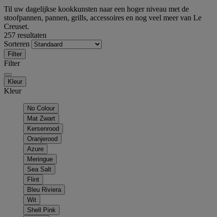
Til uw dagelijkse kookkunsten naar een hoger niveau met de
stoofpannen, pannen, grills, accessoires en nog veel meer van Le
Creuset.
257 resultaten
Sorteren
Filter
Filter
Kleur
Kleur
No Colour
Mat Zwart
Kersenrood
Oranjerood
Azure
Meringue
Sea Salt
Flint
Bleu Riviera
Wit
Shell Pink