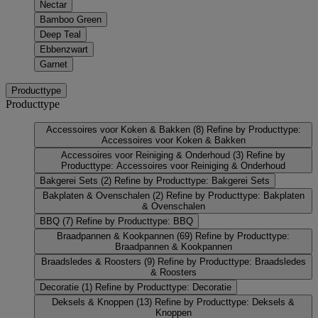
Nectar
Bamboo Green
Deep Teal
Ebbenzwart
Garnet
Producttype
Producttype
Accessoires voor Koken & Bakken
(8)
Refine by Producttype:
Accessoires voor Koken & Bakken
Accessoires voor Reiniging & Onderhoud
(3)
Refine by
Producttype: Accessoires voor Reiniging & Onderhoud
Bakgerei Sets
(2)
Refine by Producttype: Bakgerei Sets
Bakplaten & Ovenschalen
(2)
Refine by Producttype: Bakplaten
& Ovenschalen
BBQ
(7)
Refine by Producttype: BBQ
Braadpannen & Kookpannen
(69)
Refine by Producttype:
Braadpannen & Kookpannen
Braadsledes & Roosters
(9)
Refine by Producttype: Braadsledes
& Roosters
Decoratie
(1)
Refine by Producttype: Decoratie
Deksels & Knoppen
(13)
Refine by Producttype: Deksels &
Knoppen