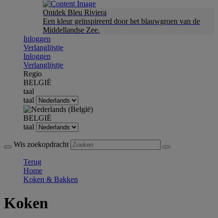
Ontdek Bleu Riviera
Een kleur geïnspireerd door het blauwgroen van de
Middellandse Zee.
Inloggen
Verlanglijstje
Inloggen
Verlanglijstje
Regio
BELGIË
taal
taal
BELGIË
taal
Wis zoekopdracht
Terug
Home
Koken & Bakken
Koken