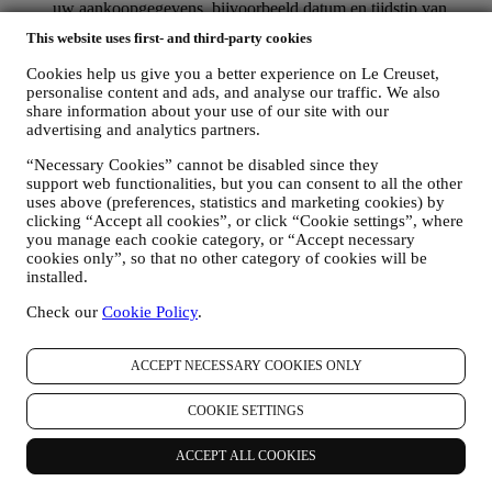
uw aankoopgegevens, bijvoorbeeld datum en tijdstip van
aankoop, leveringsgegevens, product- en betalingsgegevens,
This website uses first- and third-party cookies
voor het beheer van uw bestellingen;
gegevens over uw online browsegeschiedenis (bv. online-
Cookies help us give you a better experience on Le Creuset,
identificatienummers - zoals uw IP-adres, browserversie,
personalise content and ads, and analyse our traffic. We also
besturingssysteem, duur van het bezoek, terugkerende
share information about your use of our site with our
gebruiker, geografische oorsprong), verzameld tijdens uw
advertising and analytics partners.
bezoeken aan de Website (ongeacht of u een geregistreerde
“Necessary Cookies” cannot be disabled since they
gebruiker bent of niet), door gebruik te maken van logs en/of
support web functionalities, but you can consent to all the other
traceringstechnologieën zoals “cookies” (voor informatie over
uses above (preferences, statistics and marketing cookies) by
het verzamelen van gegevens door middel van cookies, zie
clicking “Accept all cookies”, or click “Cookie settings”, where
ons
Cookiebeleid
, ter verbetering van onze diensten en
you manage each cookie category, or “Accept necessary
advertenties, of voor onze statistische analyse; in de meeste
cookies only”, so that no other category of cookies will be
gevallen zullen we u niet kunnen identificeren aan de hand
installed.
van deze technische informatie.
uw feedback, verzoeken, klachten, vragen of interacties met
Check our
Cookie Policy
.
ons (bijvoorbeeld uw berichten, chats, berichten op sociale
media, e-mails of telefoontjes).
ACCEPT NECESSARY COOKIES ONLY
De persoonsgegevens die van u worden verzameld wanneer u de
Website gebruikt of anderszins persoonlijk identificeerbare
COOKIE SETTINGS
informatie verstrekt, zijn op die manier beschermd en u hebt de
privacyrechten die in paragraaf 8 hieronder worden uitgelegd.
ACCEPT ALL COOKIES
2. WIE VERZAMELT UW GEGEVENS?
De verwerkingsverantwoordelijke voor de e-commercediensten die