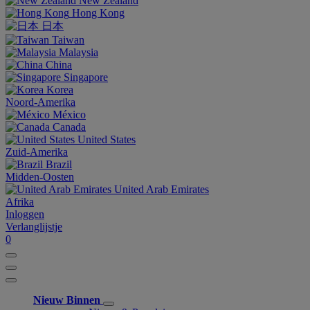
New Zealand
Hong Kong
日本
Taiwan
Malaysia
China
Singapore
Korea
Noord-Amerika
México
Canada
United States
Zuid-Amerika
Brazil
Midden-Oosten
United Arab Emirates
Afrika
Inloggen
Verlanglijstje
0
Nieuw Binnen