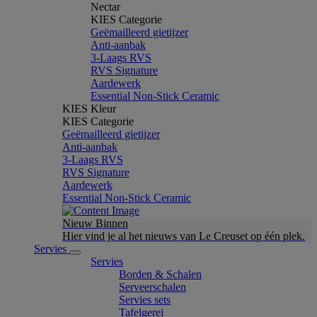
Nectar
KIES Categorie
Geëmailleerd gietijzer
Anti-aanbak
3-Laags RVS
RVS Signature
Aardewerk
Essential Non-Stick Ceramic
KIES Kleur
KIES Categorie
Geëmailleerd gietijzer
Anti-aanbak
3-Laags RVS
RVS Signature
Aardewerk
Essential Non-Stick Ceramic
Nieuw Binnen
Hier vind je al het nieuws van Le Creuset op één plek.
Servies
Servies
Borden & Schalen
Serveerschalen
Servies sets
Tafelgerei