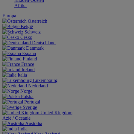
Midden-Oosten
Afrika
Europa
Österreich
België
Schweiz
Česko
Deutschland
Danmark
España
Finland
France
Ireland
Italia
Luxembourg
Nederland
Norge
Polska
Portugal
Sverige
United Kingdom
Aziё / Oceaniё
Australia
India