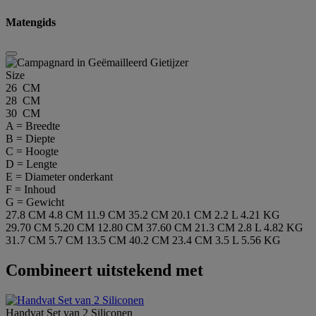
Matengids
Size
26 CM
28 CM
30 CM
A = Breedte
B = Diepte
C = Hoogte
D = Lengte
E = Diameter onderkant
F = Inhoud
G = Gewicht
27.8 CM
4.8 CM
11.9 CM
35.2 CM
20.1 CM
2.2 L
4.21 KG
29.70 CM
5.20 CM
12.80 CM
37.60 CM
21.3 CM
2.8 L
4.82 KG
31.7 CM
5.7 CM
13.5 CM
40.2 CM
23.4 CM
3.5 L
5.56 KG
Combineert uitstekend met
Handvat Set van 2 Siliconen