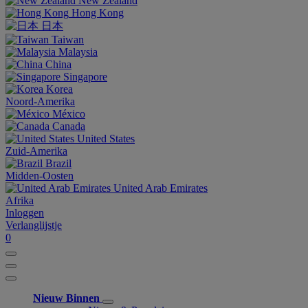
New Zealand
Hong Kong
日本
Taiwan
Malaysia
China
Singapore
Korea
Noord-Amerika
México
Canada
United States
Zuid-Amerika
Brazil
Midden-Oosten
United Arab Emirates
Afrika
Inloggen
Verlanglijstje
0
Nieuw Binnen