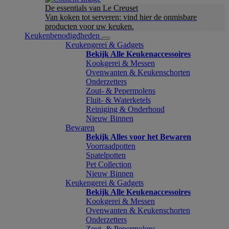
De essentials van Le Creuset
Van koken tot serveren: vind hier de onmisbare
producten voor uw keuken.
Keukenbenodigdheden
Keukengerei & Gadgets
Bekijk Alle Keukenaccessoires
Kookgerei & Messen
Ovenwanten & Keukenschorten
Onderzetters
Zout- & Pepermolens
Fluit- & Waterketels
Reiniging & Onderhoud
Nieuw Binnen
Bewaren
Bekijk Alles voor het Bewaren
Voorraadpotten
Spatelpotten
Pet Collection
Nieuw Binnen
Keukengerei & Gadgets
Bekijk Alle Keukenaccessoires
Kookgerei & Messen
Ovenwanten & Keukenschorten
Onderzetters
Zout- & Pepermolens