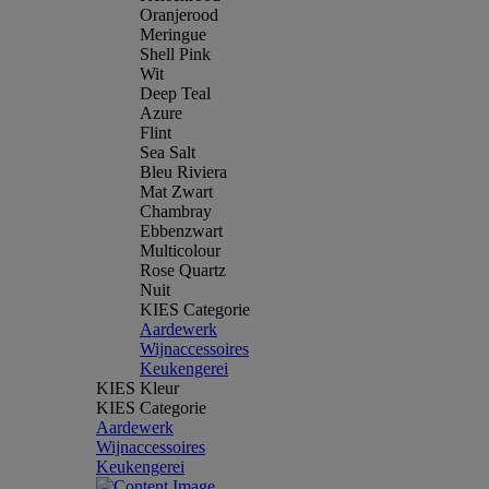
Oranjerood
Meringue
Shell Pink
Wit
Deep Teal
Azure
Flint
Sea Salt
Bleu Riviera
Mat Zwart
Chambray
Ebbenzwart
Multicolour
Rose Quartz
Nuit
KIES Categorie
Aardewerk
Wijnaccessoires
Keukengerei
KIES Kleur
KIES Categorie
Aardewerk
Wijnaccessoires
Keukengerei