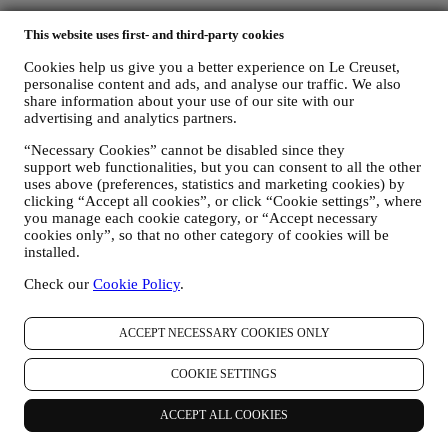
Over Le Creuset
This website uses first- and third-party cookies
Onze Heritage
Cookies help us give you a better experience on Le Creuset,
Ons Ambacht
personalise content and ads, and analyse our traffic. We also
Winkelzoeker
share information about your use of our site with our
Werken bij Le Creuset
advertising and analytics partners.
Ondersteuning
“Necessary Cookies” cannot be disabled since they
support web functionalities, but you can consent to all the other
Gebruiksaanwijzing
uses above (preferences, statistics and marketing cookies) by
Garantie
clicking “Accept all cookies”, or click “Cookie settings”, where
FAQ's
you manage each cookie category, or “Accept necessary
Verzending & retour
cookies only”, so that no other category of cookies will be
Contacteer ons
installed.
Herroepingsrecht
Check our
Cookie Policy
.
Juridische informatie
ACCEPT NECESSARY COOKIES ONLY
Algemene leveringsvoorwaarden
Verkoop- en Gebruiksvoorwaarden Cadeaukaarten
Privacybeleid
COOKIE SETTINGS
Cookiebeleid
Algemene Gebruiksvoorwaarden
ACCEPT ALL COOKIES
Privacyverklaring - Retail-CCTV