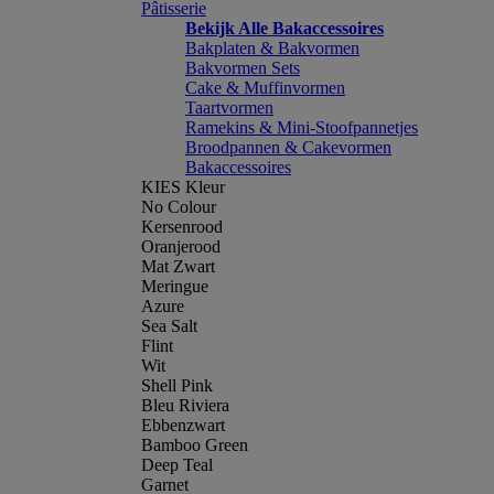
Pâtisserie
Bekijk Alle Bakaccessoires
Bakplaten & Bakvormen
Bakvormen Sets
Cake & Muffinvormen
Taartvormen
Ramekins & Mini-Stoofpannetjes
Broodpannen & Cakevormen
Bakaccessoires
KIES Kleur
No Colour
Kersenrood
Oranjerood
Mat Zwart
Meringue
Azure
Sea Salt
Flint
Wit
Shell Pink
Bleu Riviera
Ebbenzwart
Bamboo Green
Deep Teal
Garnet