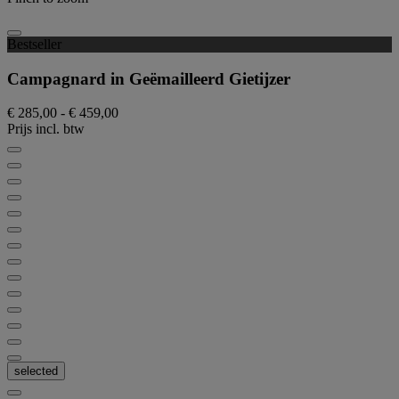
Bestseller
Campagnard in Geëmailleerd Gietijzer
€ 285,00
-
€ 459,00
Prijs incl. btw
selected