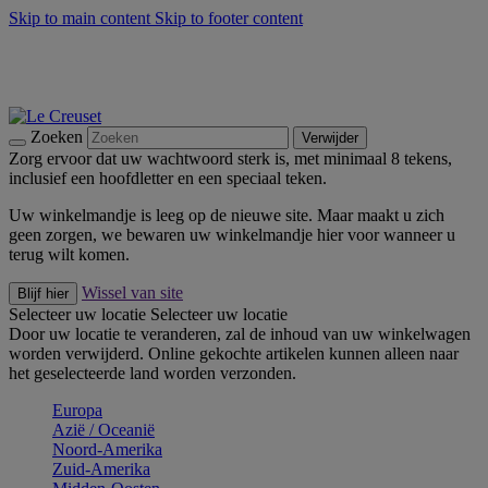
Skip to main content
Skip to footer content
Zomerse buitenmomenten met de BBQ Outdoor Collectie &
Thyme -
Shop Nu
De essentials van Le Creuset -
Ontdek Nu
Nieuwsbrieven: Registreer en bespaar 10%! -
Schrijf je nu in
Zoeken
Verwijder
Zorg ervoor dat uw wachtwoord sterk is, met minimaal 8 tekens,
inclusief een hoofdletter en een speciaal teken.
Uw winkelmandje is leeg op de nieuwe site. Maar maakt u zich
geen zorgen, we bewaren uw winkelmandje hier voor wanneer u
terug wilt komen.
Wissel van site
Blijf hier
Selecteer uw locatie
Selecteer uw locatie
Door uw locatie te veranderen, zal de inhoud van uw winkelwagen
worden verwijderd. Online gekochte artikelen kunnen alleen naar
het geselecteerde land worden verzonden.
Europa
Aziё / Oceaniё
Noord-Amerika
Zuid-Amerika