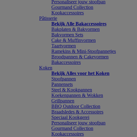
Personaliseer jouw stoofpan
Gourmand Collection
Kookaccessoires
Pâtisserie
Bekijk Alle Bakaccessoires
Bakplaten & Bakvormen
Bakvormen Sets
Cake & Muffinvormen
Taartvormen
Ramekins & Mini-Stoofpannetjes
Broodpannen & Cakevormen
Bakaccessoires
Koken
Bekijk Alles voor het Koken
Stoofpannen
Pannensets
Steel & Kookpannen
Koekenpannen & Wokken
Grillpannen
BBQ Outdoor Collection
Braadsledes & Accessoires
Speciaal Kookgerei
Personaliseer jouw stoofpan
Gourmand Collection
Kookaccessoires