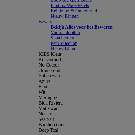
Fluit- & Waterketels
Reiniging & Onderhoud
Nieuw Binnen
Bewaren
Bekijk Alles voor het Bewaren
Voorraadpotten
Spatelpotten
Pet Collection
Nieuw Binnen
KIES Kleur
Kersenrood
No Colour
Oranjerood
Ebbenzwart
Azure
Flint
Wit
Meringue
Bleu Riviera
Mat Zwart
Nectar
Sea Salt
Bamboo Green
Deep Teal