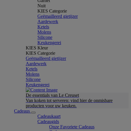
Garnet
Nuit
KIES Categorie
Geëmailleerd gietijzer
Aardewerk
Ketels
Molens
Silicone
Keukengerei
KIES Kleur
KIES Categorie
Geëmailleerd gietijzer
Aardewerk
Ketels
Molens
Silicone
Keukengerei
De essentials van Le Creuset
Van koken tot serveren: vind hier de onmisbare
producten voor uw keuken.
Cadeaus
Cadeaukaart
Cadeaugids
Onze Favoriete Cadeaus