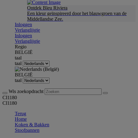
Ontdek Bleu Riviera
Een kleur geïnspireerd door het blauwgroen van de
Middellandse Zee.
Inloggen
Verlanglijstje
Inloggen
Verlanglijstje
Regio
BELGIË
taal
taal
BELGIË
taal
Wis zoekopdracht
CI1180
CI1180
Terug
Home
Koken & Bakken
Stoofpannen