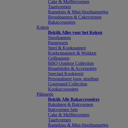
Cake & Muffinvormen
Taartvormen
Ramekins & Mini-Stoofpannetjes
Broodpannen & Cakevormen
Bakaccessoires
Koken
Bekijk Alles voor het Koken
Stoofpannen
Pannensets
Steel & Kookpannen
Koekenpannen & Wokken
Grillpannen
BBQ Outdoor Collection
Braadsledes & Accessoires
Speciaal Kookgerei
Personaliseer jouw stoofpan
Gourmand Collection
Kookaccessoires
Pâtisserie
Bekijk Alle Bakaccessoires
Bakplaten & Bakvormen
Bakvormen Sets
Cake & Muffinvormen
Taartvormen
Ramekins & Mini-Stoofpannetjes