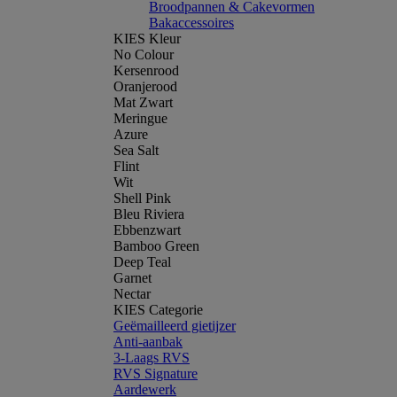
Broodpannen & Cakevormen
Bakaccessoires
KIES Kleur
No Colour
Kersenrood
Oranjerood
Mat Zwart
Meringue
Azure
Sea Salt
Flint
Wit
Shell Pink
Bleu Riviera
Ebbenzwart
Bamboo Green
Deep Teal
Garnet
Nectar
KIES Categorie
Geëmailleerd gietijzer
Anti-aanbak
3-Laags RVS
RVS Signature
Aardewerk