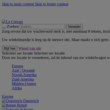
Skip to main content
Skip to footer content
Zomerse buitenmomenten met de BBQ Outdoor Collectie & Thy
De essentials van Le Creuset -
Ontdek Nu
Nieuwsbrieven: Registreer en bespaar 10%! -
Schrijf je nu in
Zoeken
Verwijder
Zorg ervoor dat uw wachtwoord sterk is, met minimaal 8 tekens, inclus
Uw winkelmandje is leeg op de nieuwe site. Maar maakt u zich geen
Wissel van site
Blijf hier
Selecteer uw locatie
Selecteer uw locatie
Door uw locatie te veranderen, zal de inhoud van uw winkelwagen wo
Europa
Aziё / Oceaniё
Noord-Amerika
Zuid-Amerika
Midden-Oosten
Afrika
Europa
Österreich
België
Schweiz