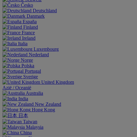
Česko
Deutschland
Danmark
España
Finland
France
Ireland
Italia
Luxembourg
Nederland
Norge
Polska
Portugal
Sverige
United Kingdom
Aziё / Oceaniё
Australia
India
New Zealand
Hong Kong
日本
Taiwan
Malaysia
China