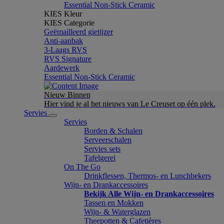
Essential Non-Stick Ceramic
KIES Kleur
KIES Categorie
Geëmailleerd gietijzer
Anti-aanbak
3-Laags RVS
RVS Signature
Aardewerk
Essential Non-Stick Ceramic
Nieuw Binnen
Hier vind je al het nieuws van Le Creuset op één plek.
Servies
Servies
Borden & Schalen
Serveerschalen
Servies sets
Tafelgerei
On The Go
Drinkflessen, Thermos- en Lunchbekers
Wijn- en Drankaccessoires
Bekijk Alle Wijn- en Drankaccessoires
Tassen en Mokken
Wijn- & Waterglazen
Theepotten & Cafetières