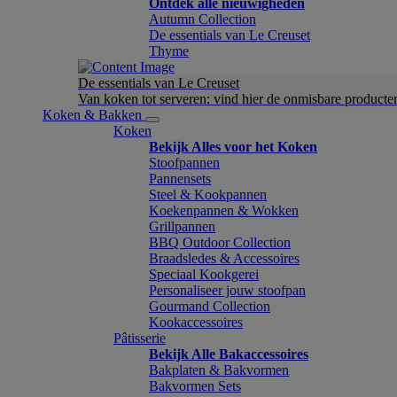
Ontdek alle nieuwigheden
Autumn Collection
De essentials van Le Creuset
Thyme
De essentials van Le Creuset
Van koken tot serveren: vind hier de onmisbare product
Koken & Bakken
Koken
Bekijk Alles voor het Koken
Stoofpannen
Pannensets
Steel & Kookpannen
Koekenpannen & Wokken
Grillpannen
BBQ Outdoor Collection
Braadsledes & Accessoires
Speciaal Kookgerei
Personaliseer jouw stoofpan
Gourmand Collection
Kookaccessoires
Pâtisserie
Bekijk Alle Bakaccessoires
Bakplaten & Bakvormen
Bakvormen Sets