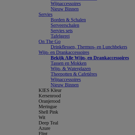
Wijnaccessoires
Nieuw Binnen
Servies
Borden & Schalen
Serveerschalen
Servies sets
Tafelgerei
On The Go
Drinkflessen, Thermos- en Lunchbekers
Wijn- en Drankaccessoires
Bekijk Alle Wijn- en Drankaccessoires
Tassen en Mokken
Wijn- & Waterglazen
Theepotten & Cafetières
Wijnaccessoires
Nieuw Binnen
KIES Kleur
Kersenrood
Oranjerood
Meringue
Shell Pink
Wit
Deep Teal
Azure
Flint