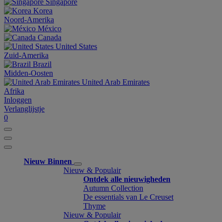
Singapore
Korea
Noord-Amerika
México
Canada
United States
Zuid-Amerika
Brazil
Midden-Oosten
United Arab Emirates
Afrika
Inloggen
Verlanglijstje
0
Nieuw Binnen
Nieuw & Populair
Ontdek alle nieuwigheden
Autumn Collection
De essentials van Le Creuset
Thyme
Nieuw & Populair