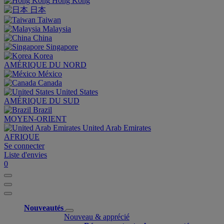
Hong Kong
日本
Taiwan
Malaysia
China
Singapore
Korea
AMÉRIQUE DU NORD
México
Canada
United States
AMÉRIQUE DU SUD
Brazil
MOYEN-ORIENT
United Arab Emirates
AFRIQUE
Se connecter
Liste d'envies
0
Nouveautés
Nouveau & apprécié