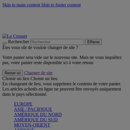
Skip to main content
Skip to footer content
Faites vivre l’été avec la Collection BBQ Outdoor & Thym -
Craquez
Les indispensables Le Creuset -
Craquez
Newsletter: Inscrivez-vous et économisez 10%! -
Inscrivez-vous
maintenant
Rechercher
Effacer
Êtes vous sûr de vouloir changer de site ?
Votre panier sera vide sur le nouveau site. Mais ne vous inquiétez
pas, votre panier reste disponible ici à votre retour.
Changer de site
Rester ici
Choisir un lieu
Choisir un lieu
En changeant de lieu, vous supprimez le contenu de votre panier.
Les articles achetés en ligne ne peuvent être envoyés uniquement
dans le pays sélectionné.
EUROPE
ASIE / PACIFIQUE
AMÉRIQUE DU NORD
AMÉRIQUE DU SUD
MOYEN-ORIENT