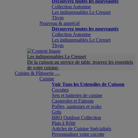
Découvrez toutes les nouveautés
Collection Automne
Les indispensables Le Creuset
Thym
Nouveau & apprécié
Découvrez toutes les nouveautés
Collection Automne
Les indispensables Le Creuset
Thym
Les indispensables Le Creuset
De la cuisson au service de table, trouvez les essentiels
de votre cuisine.
Cuisine & Pâtisserie
Cuisine
Voir Tous les Ustensiles de Cuisson
Cocottes
Sets et batteries de cuisine
Casseroles et Faitouts
Poêles, sauteuses et woks
Grils
BBQ Outdoor Collection
Plats à Rôtir
Articles de Cuisine Spécialisés
Personnalisez votre cocotte