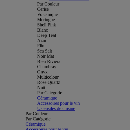
Par Couleur
Cerise
Volcanique
Meringue
Shell Pink
Blanc
Deep Teal
Azur
Flint
Sea Salt
Noir Mat
Bleu Riviera
Chambray
Onyx
Multicolour
Rose Quartz
Nuit
Par Catégorie
Céramique
Accessoires pour le vin
Ustensiles de cuisine
Par Couleur
Par Catégorie
Céramique
Accessoires pour le vin