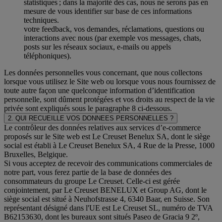
statistiques ; dans la majorité des cas, nous ne serons pas en
mesure de vous identifier sur base de ces informations
techniques.
votre feedback, vos demandes, réclamations, questions ou
interactions avec nous (par exemple vos messages, chats,
posts sur les réseaux sociaux, e-mails ou appels
téléphoniques).
Les données personnelles vous concernant, que nous collectons
lorsque vous utilisez le Site web ou lorsque vous nous fournissez de
toute autre façon une quelconque information d’identification
personnelle, sont dûment protégées et vos droits au respect de la vie
privée sont expliqués sous le paragraphe 8 ci-dessous.
2. QUI RECUEILLE VOS DONNEES PERSONNELLES ?
Le contrôleur des données relatives aux services d’e-commerce
proposés sur le Site web est Le Creuset Benelux SA, dont le siège
social est établi à Le Creuset Benelux SA, 4 Rue de la Presse, 1000
Bruxelles, Belgique.
Si vous acceptez de recevoir des communications commerciales de
notre part, vous ferez partie de la base de données des
consommateurs du groupe Le Creuset. Celle-ci est gérée
conjointement, par Le Creuset BENELUX et Group AG, dont le
siège social est situé à Neuhofstrasse 4, 6340 Baar, en Suisse. Son
représentant désigné dans l'UE est Le Creuset SL, numéro de TVA
B62153630, dont les bureaux sont situés Paseo de Gracia 9 2º,