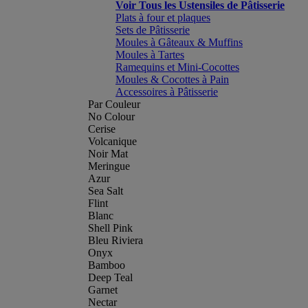
Voir Tous les Ustensiles de Pâtisserie
Plats à four et plaques
Sets de Pâtisserie
Moules à Gâteaux & Muffins
Moules à Tartes
Ramequins et Mini-Cocottes
Moules & Cocottes à Pain
Accessoires à Pâtisserie
Par Couleur
No Colour
Cerise
Volcanique
Noir Mat
Meringue
Azur
Sea Salt
Flint
Blanc
Shell Pink
Bleu Riviera
Onyx
Bamboo
Deep Teal
Garnet
Nectar