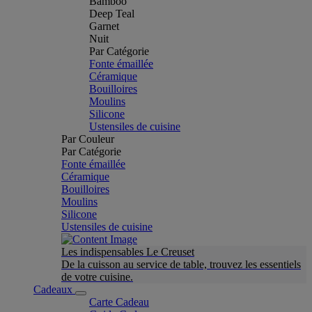
Bamboo
Deep Teal
Garnet
Nuit
Par Catégorie
Fonte émaillée
Céramique
Bouilloires
Moulins
Silicone
Ustensiles de cuisine
Par Couleur
Par Catégorie
Fonte émaillée
Céramique
Bouilloires
Moulins
Silicone
Ustensiles de cuisine
Les indispensables Le Creuset
De la cuisson au service de table, trouvez les essentiels
de votre cuisine.
Cadeaux
Carte Cadeau