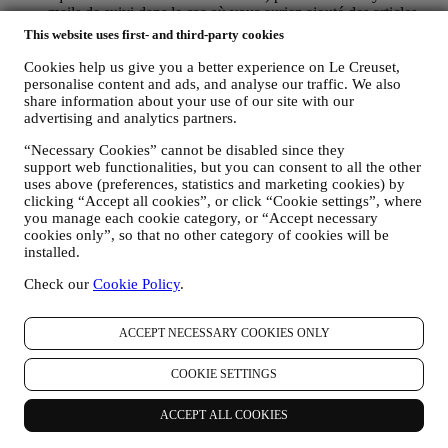
mails de suivi dans le cas où vous auriez ajouté des articles
dans votre panier sans finaliser votre achat en ligne. Si vous
This website uses first- and third-party cookies
ne finalisez pas l'achat dans un certain délai, aucune autre
communication de suivi ne sera envoyée.
Cookies help us give you a better experience on Le Creuset,
personalise content and ads, and analyse our traffic. We also
POUR VOUS INFORMER À PROPOS DES
share information about your use of our site with our
NOUVELLES ET OFFRES CONCERNANT LES
advertising and analytics partners.
PRODUITS LE CREUSET
Si vous nous avez donné votre autorisation dans ce sens (par
“Necessary Cookies” cannot be disabled since they
exemple en souscrivant à notre lettre d’information au
support web functionalities, but you can consent to all the other
moment de créer un compte sur le Site web), nous vous ferons
uses above (preferences, statistics and marketing cookies) by
parvenir des communications de marketing personnalisées et
clicking “Accept all cookies”, or click “Cookie settings”, where
des nouvelles concernant les initiatives lancées par Le Creuset
you manage each cookie category, or “Accept necessary
et promues par les filiales de son groupe, ou par ses affiliés et
cookies only”, so that no other category of cookies will be
partenaires locaux, ceci en fonction de vos préférences. Nous
installed.
vous contacterons par e-mail, par SMS ou par les réseaux
sociaux, mais aussi en utilisant des moyens automatisés. De
Check our
Cookie Policy
.
telles communications seront liées aux produits Le Creuset,
aux ouvertures de nouveaux magasins, aux événements
ACCEPT NECESSARY COOKIES ONLY
exclusifs, concours, enquêtes et démonstrations organisés par
Le Creuset ou à des offres spéciales qui pourraient vous
intéresser. Ces communications pourront être sélectionnées ou
COOKIE SETTINGS
rédigées spécialement à votre intention, sur base de données
vous concernant, telles que votre situation géographique,
ACCEPT ALL COOKIES
l’historique de vos achats ou vos préférences en ce qui
concerne nos produits. Nous utiliserons ces données pour