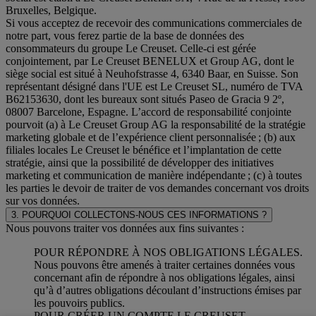
Bruxelles, Belgique.
Si vous acceptez de recevoir des communications commerciales de
notre part, vous ferez partie de la base de données des
consommateurs du groupe Le Creuset. Celle-ci est gérée
conjointement, par Le Creuset BENELUX et Group AG, dont le
siège social est situé à Neuhofstrasse 4, 6340 Baar, en Suisse. Son
représentant désigné dans l'UE est Le Creuset SL, numéro de TVA
B62153630, dont les bureaux sont situés Paseo de Gracia 9 2º,
08007 Barcelone, Espagne. L’accord de responsabilité conjointe
pourvoit (a) à Le Creuset Group AG la responsabilité de la stratégie
marketing globale et de l’expérience client personnalisée ; (b) aux
filiales locales Le Creuset le bénéfice et l’implantation de cette
stratégie, ainsi que la possibilité de développer des initiatives
marketing et communication de manière indépendante ; (c) à toutes
les parties le devoir de traiter de vos demandes concernant vos droits
sur vos données.
3. POURQUOI COLLECTONS-NOUS CES INFORMATIONS ?
Nous pouvons traiter vos données aux fins suivantes :
POUR RÉPONDRE À NOS OBLIGATIONS LÉGALES.
Nous pouvons être amenés à traiter certaines données vous
concernant afin de répondre à nos obligations légales, ainsi
qu’à d’autres obligations découlant d’instructions émises par
les pouvoirs publics.
POUR CRÉER UN COMPTE LE CREUSET.