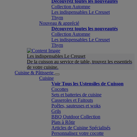
Découvrez toutes les nouveautés
Collection Automne
Les indispensables Le Creuset
Thym
Nouveau & apprécié
Découvrez toutes les nouveautés
Collection Automne
Les indispensables Le Creuset
Thym
Les indispensables Le Creuset
De la cuisson au service de table, trouvez les essentiels
de votre cuisine.
Cuisine & Pâtisserie
Cuisine
Voir Tous les Ustensiles de Cuisson
Cocottes
Sets et batteries de cuisine
Casseroles et Faitouts
Poêles, sauteuses et woks
Grils
BBQ Outdoor Collection
Plats à Rôtir
Articles de Cuisine Spécialisés
Personnalisez votre cocotte