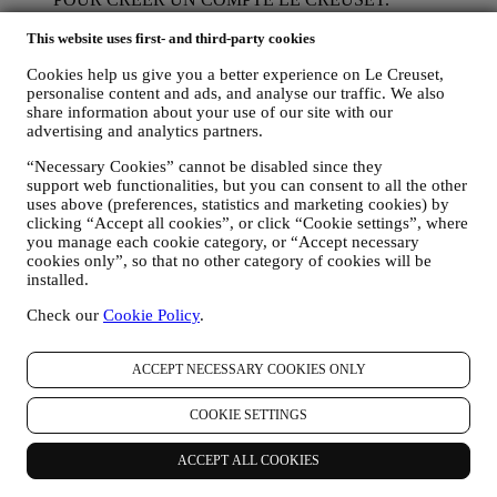
Nous utiliserons vos données pour créer un compte Le
Creuset, qui vous donnera accès à une série d’avantages
This website uses first- and third-party cookies
réservés aux utilisateurs enregistrés, qui vous permettra de
Cookies help us give you a better experience on Le Creuset,
mieux tirer profit de nos services, comme un passage plus
personalise content and ads, and analyse our traffic. We also
rapide à la caisse et la sauvegarde de multiples adresses
share information about your use of our site with our
d’expédition ou de consulter et de tracer les commandes.
advertising and analytics partners.
Toute activité de traitement est requise pour nous permettre de
vous offrir ces services en tant que détenteur d’un compte Le
“Necessary Cookies” cannot be disabled since they
Creuset.
support web functionalities, but you can consent to all the other
POUR GÉRER VOS COMMANDES ET ASSURER LA
uses above (preferences, statistics and marketing cookies) by
FOURNITURE DE NOS PRODUITS OU LA
clicking “Accept all cookies”, or click “Cookie settings”, where
PRESTATION DE NOS SERVICES ET VOUS
you manage each cookie category, or “Accept necessary
PROPOSER NOTRE ASSISTANCE.
cookies only”, so that no other category of cookies will be
Nous utiliserons vos données pour gérer notre relation
installed.
contractuelle avec vous, vos achats de produits sur le Site web
Check our
Cookie Policy
.
et en boutique Le Creuset, votre utilisation du Site web, toute
assistance après-vente ultérieure ou votre participation à nos
concours. Nous pourrons avoir à traiter certaines données
ACCEPT NECESSARY COOKIES ONLY
vous concernant pour gérer nos obligations administratives
liées à notre relation contractuelle avec vous, telles que la
COOKIE SETTINGS
comptabilité, la facturation et certaines vérifications, la
vérification des paiements par carte, le dépistage de la fraude,
la sécurité, la sécurisation et les tests de nos systèmes, la
ACCEPT ALL COOKIES
maintenance et les analyses statistiques. Occasionnellement,