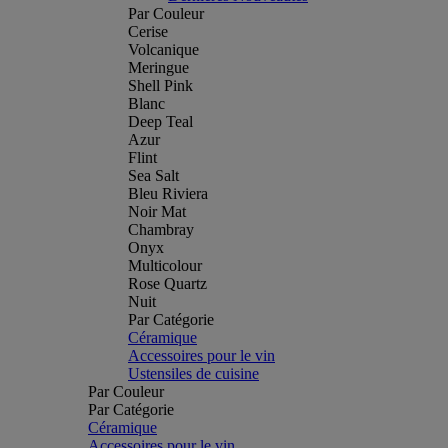
Par Couleur
Cerise
Volcanique
Meringue
Shell Pink
Blanc
Deep Teal
Azur
Flint
Sea Salt
Bleu Riviera
Noir Mat
Chambray
Onyx
Multicolour
Rose Quartz
Nuit
Par Catégorie
Céramique
Accessoires pour le vin
Ustensiles de cuisine
Par Couleur
Par Catégorie
Céramique
Accessoires pour le vin