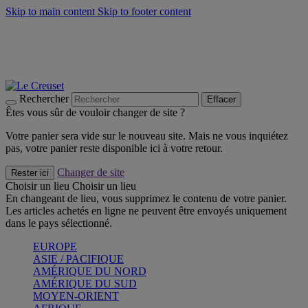
Skip to main content
Skip to footer content
Faites vivre l’été avec la Collection BBQ Outdoor & Thym -
Craquez
Les indispensables Le Creuset -
Craquez
Newsletter: Inscrivez-vous et économisez 10%! -
Inscrivez-vous
maintenant
Rechercher
Effacer
Êtes vous sûr de vouloir changer de site ?
Votre panier sera vide sur le nouveau site. Mais ne vous inquiétez
pas, votre panier reste disponible ici à votre retour.
Changer de site
Rester ici
Choisir un lieu
Choisir un lieu
En changeant de lieu, vous supprimez le contenu de votre panier.
Les articles achetés en ligne ne peuvent être envoyés uniquement
dans le pays sélectionné.
EUROPE
ASIE / PACIFIQUE
AMÉRIQUE DU NORD
AMÉRIQUE DU SUD
MOYEN-ORIENT