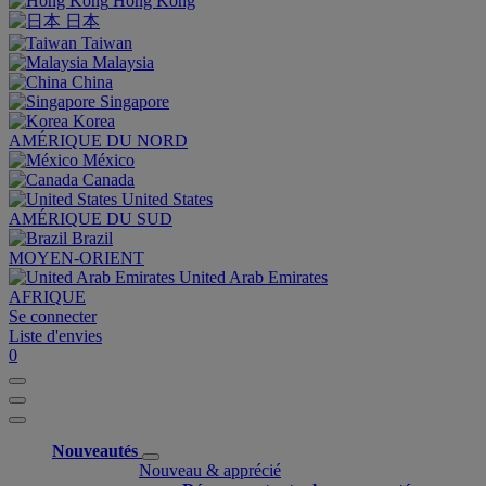
Hong Kong
日本
Taiwan
Malaysia
China
Singapore
Korea
AMÉRIQUE DU NORD
México
Canada
United States
AMÉRIQUE DU SUD
Brazil
MOYEN-ORIENT
United Arab Emirates
AFRIQUE
Se connecter
Liste d'envies
0
Nouveautés
Nouveau & apprécié