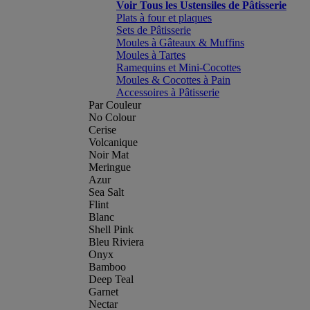
Voir Tous les Ustensiles de Pâtisserie
Plats à four et plaques
Sets de Pâtisserie
Moules à Gâteaux & Muffins
Moules à Tartes
Ramequins et Mini-Cocottes
Moules & Cocottes à Pain
Accessoires à Pâtisserie
Par Couleur
No Colour
Cerise
Volcanique
Noir Mat
Meringue
Azur
Sea Salt
Flint
Blanc
Shell Pink
Bleu Riviera
Onyx
Bamboo
Deep Teal
Garnet
Nectar