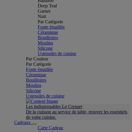
Bamboo
Deep Teal
Garnet
Nuit
Par Catégorie
Fonte émaillée
Céramique
Bouilloires
Moulins
Silicone
Ustensiles de cuisine
Par Couleur
Par Catégorie
Fonte émaillée
Céramique
Bouilloires
Moulins
Silicone
Ustensiles de cuisine
Les indispensables Le Creuset
De la cuisson au service de table, trouvez les essentiels
de votre cuisine.
Cadeaux
Carte Cadeau