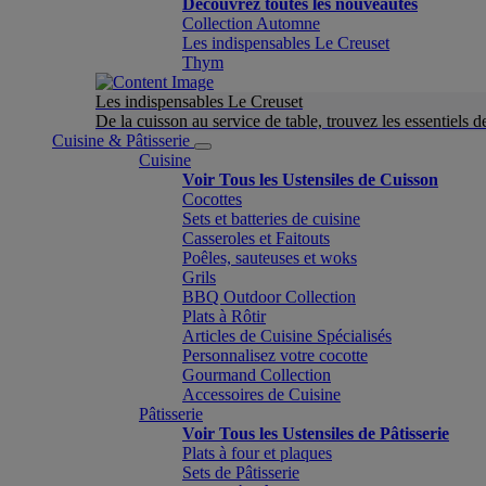
Découvrez toutes les nouveautés
Collection Automne
Les indispensables Le Creuset
Thym
Les indispensables Le Creuset
De la cuisson au service de table, trouvez les essentiels d
Cuisine & Pâtisserie
Cuisine
Voir Tous les Ustensiles de Cuisson
Cocottes
Sets et batteries de cuisine
Casseroles et Faitouts
Poêles, sauteuses et woks
Grils
BBQ Outdoor Collection
Plats à Rôtir
Articles de Cuisine Spécialisés
Personnalisez votre cocotte
Gourmand Collection
Accessoires de Cuisine
Pâtisserie
Voir Tous les Ustensiles de Pâtisserie
Plats à four et plaques
Sets de Pâtisserie