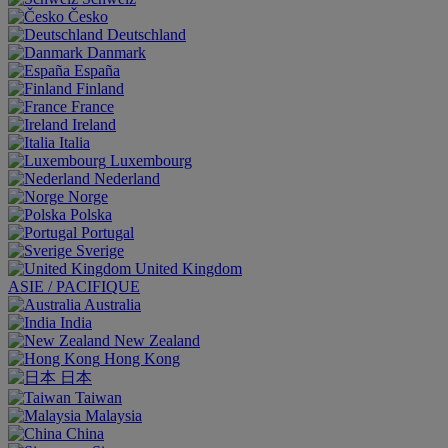
Česko
Deutschland
Danmark
España
Finland
France
Ireland
Italia
Luxembourg
Nederland
Norge
Polska
Portugal
Sverige
United Kingdom
ASIE / PACIFIQUE
Australia
India
New Zealand
Hong Kong
日本
Taiwan
Malaysia
China