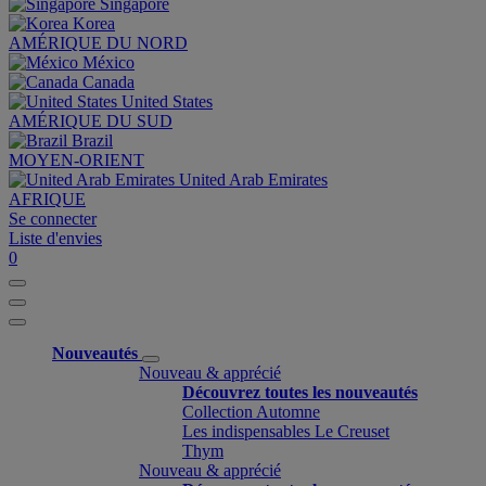
Singapore
Korea
AMÉRIQUE DU NORD
México
Canada
United States
AMÉRIQUE DU SUD
Brazil
MOYEN-ORIENT
United Arab Emirates
AFRIQUE
Se connecter
Liste d'envies
0
Nouveautés
Nouveau & apprécié
Découvrez toutes les nouveautés
Collection Automne
Les indispensables Le Creuset
Thym
Nouveau & apprécié