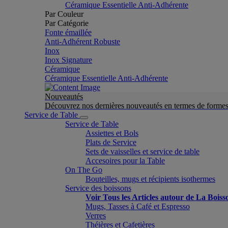
Céramique Essentielle Anti-Adhérente
Par Couleur
Par Catégorie
Fonte émaillée
Anti-Adhérent Robuste
Inox
Inox Signature
Céramique
Céramique Essentielle Anti-Adhérente
Nouveautés
Découvrez nos dernières nouveautés en termes de formes 
Service de Table
Service de Table
Assiettes et Bols
Plats de Service
Sets de vaisselles et service de table
Accesoires pour la Table
On The Go
Bouteilles, mugs et récipients isothermes
Service des boissons
Voir Tous les Articles autour de La Boiss
Mugs, Tasses à Café et Espresso
Verres
Théières et Cafetières