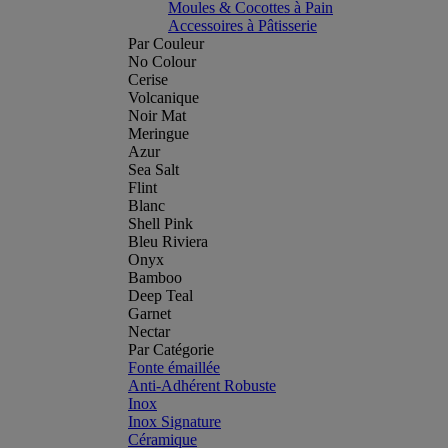
Moules & Cocottes à Pain
Accessoires à Pâtisserie
Par Couleur
No Colour
Cerise
Volcanique
Noir Mat
Meringue
Azur
Sea Salt
Flint
Blanc
Shell Pink
Bleu Riviera
Onyx
Bamboo
Deep Teal
Garnet
Nectar
Par Catégorie
Fonte émaillée
Anti-Adhérent Robuste
Inox
Inox Signature
Céramique