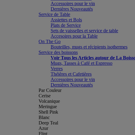
Accessoires pour le vin
Dernières Nouveautés
Service de Table
Assiettes et Bols
Plats de Service
Sets de vaisselles et service de table
Accesoires pour la Table
On The Go
Bouteilles, mugs et récipients isothermes
Service des boissons
Voir Tous les Articles autour de La Boiss
Mugs, Tasses à Café et Espresso
Verres
Théières et Cafetières
Accessoires pour le vin
Dernières Nouveautés
Par Couleur
Cerise
Volcanique
Meringue
Shell Pink
Blanc
Deep Teal
Azur
Flint