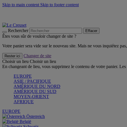
Skip to main content
Skip to footer content
Faites vivre l’été avec la Collection BBQ Outdoor & Thym -
Cra
Les indispensables Le Creuset -
Craquez
Newsletter: Inscrivez-vous et économisez 10%! -
Inscrivez-vous 
Rechercher
Effacer
Êtes vous sûr de vouloir changer de site ?
Votre panier sera vide sur le nouveau site. Mais ne vous inquiétez pas, 
Changer de site
Rester ici
Choisir un lieu
Choisir un lieu
En changeant de lieu, vous supprimez le contenu de votre panier. Les 
EUROPE
ASIE / PACIFIQUE
AMÉRIQUE DU NORD
AMÉRIQUE DU SUD
MOYEN-ORIENT
AFRIQUE
EUROPE
Österreich
België
Schweiz