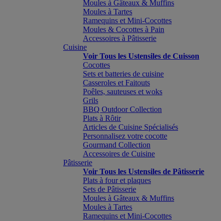
Moules à Gâteaux & Muffins
Moules à Tartes
Ramequins et Mini-Cocottes
Moules & Cocottes à Pain
Accessoires à Pâtisserie
Cuisine
Voir Tous les Ustensiles de Cuisson
Cocottes
Sets et batteries de cuisine
Casseroles et Faitouts
Poêles, sauteuses et woks
Grils
BBQ Outdoor Collection
Plats à Rôtir
Articles de Cuisine Spécialisés
Personnalisez votre cocotte
Gourmand Collection
Accessoires de Cuisine
Pâtisserie
Voir Tous les Ustensiles de Pâtisserie
Plats à four et plaques
Sets de Pâtisserie
Moules à Gâteaux & Muffins
Moules à Tartes
Ramequins et Mini-Cocottes