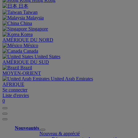
Hong Kong
日本
Taiwan
Malaysia
China
Singapore
Korea
AMÉRIQUE DU NORD
México
Canada
United States
AMÉRIQUE DU SUD
Brazil
MOYEN-ORIENT
United Arab Emirates
AFRIQUE
Se connecter
Liste d'envies
0
Nouveautés
Nouveau & apprécié