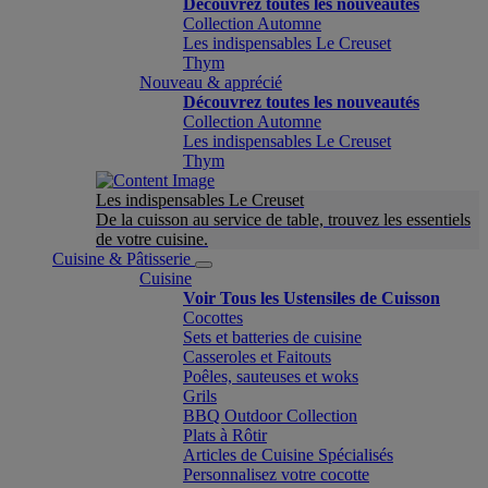
Découvrez toutes les nouveautés
Collection Automne
Les indispensables Le Creuset
Thym
Nouveau & apprécié
Découvrez toutes les nouveautés
Collection Automne
Les indispensables Le Creuset
Thym
Les indispensables Le Creuset
De la cuisson au service de table, trouvez les essentiels
de votre cuisine.
Cuisine & Pâtisserie
Cuisine
Voir Tous les Ustensiles de Cuisson
Cocottes
Sets et batteries de cuisine
Casseroles et Faitouts
Poêles, sauteuses et woks
Grils
BBQ Outdoor Collection
Plats à Rôtir
Articles de Cuisine Spécialisés
Personnalisez votre cocotte