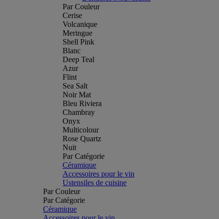
Par Couleur
Cerise
Volcanique
Meringue
Shell Pink
Blanc
Deep Teal
Azur
Flint
Sea Salt
Noir Mat
Bleu Riviera
Chambray
Onyx
Multicolour
Rose Quartz
Nuit
Par Catégorie
Céramique
Accessoires pour le vin
Ustensiles de cuisine
Par Couleur
Par Catégorie
Céramique
Accessoires pour le vin