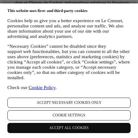
date et l’heure de l’achat, informations relatives la livraison,
au produit et au paiement, dans le but de gérer vos
This website uses first- and third-party cookies
commandes.
les données concernant votre historique de navigation en ligne
Cookies help us give you a better experience on Le Creuset,
(p.ex. les identifiants en ligne, tels que votre adresse IP, la
personalise content and ads, and analyse our traffic. We also
version de votre navigateur, votre système d’exploitation, la
share information about your use of our site with our
durée de votre visite, votre identification par notre système
advertising and analytics partners.
lors d’une prochaine visite, votre situation géographique),
“Necessary Cookies” cannot be disabled since they
collectées pendant votre visite à notre Site web (que vous
support web functionalities, but you can consent to all the other
soyez un utilisateur enregistré ou non), grâce à l’usage d’un
uses above (preferences, statistics and marketing cookies) by
journal de navigation et/ou de technologies de traçage, telles
clicking “Accept all cookies”, or click “Cookie settings”, where
que les “cookies” (pour les informations sur la collecte de
you manage each cookie category, or “Accept necessary
données via des cookies, vous pouvez consulter ici notre
cookies only”, so that no other category of cookies will be
Politique en matière de Cookies
), dans le but d’améliorer nos
installed.
services et nos annonces ou de procéder à des analyses
statistiques ; dans la majorité des cas, nous ne serons pas en
Check our
Cookie Policy
.
mesure de vous identifier sur base de ces informations
techniques.
votre feedback, vos demandes, réclamations, questions ou
ACCEPT NECESSARY COOKIES ONLY
interactions avec nous (par exemple vos messages, chats,
posts sur les réseaux sociaux, e-mails ou appels
COOKIE SETTINGS
téléphoniques).
ACCEPT ALL COOKIES
Les données personnelles vous concernant, que nous collectons
lorsque vous utilisez le Site web ou lorsque vous nous fournissez de