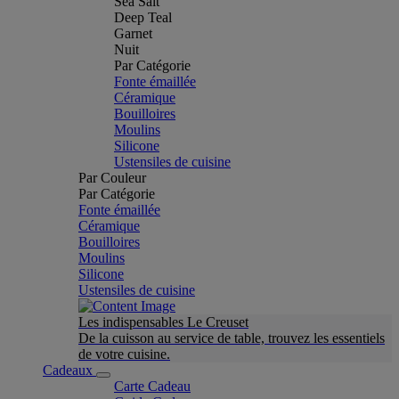
Sea Salt
Deep Teal
Garnet
Nuit
Par Catégorie
Fonte émaillée
Céramique
Bouilloires
Moulins
Silicone
Ustensiles de cuisine
Par Couleur
Par Catégorie
Fonte émaillée
Céramique
Bouilloires
Moulins
Silicone
Ustensiles de cuisine
Les indispensables Le Creuset
De la cuisson au service de table, trouvez les essentiels
de votre cuisine.
Cadeaux
Carte Cadeau