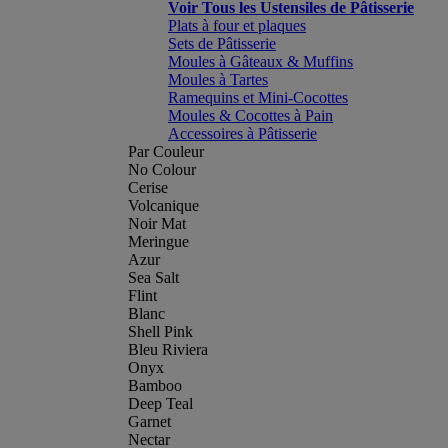
Voir Tous les Ustensiles de Pâtisserie
Plats à four et plaques
Sets de Pâtisserie
Moules à Gâteaux & Muffins
Moules à Tartes
Ramequins et Mini-Cocottes
Moules & Cocottes à Pain
Accessoires à Pâtisserie
Par Couleur
No Colour
Cerise
Volcanique
Noir Mat
Meringue
Azur
Sea Salt
Flint
Blanc
Shell Pink
Bleu Riviera
Onyx
Bamboo
Deep Teal
Garnet
Nectar