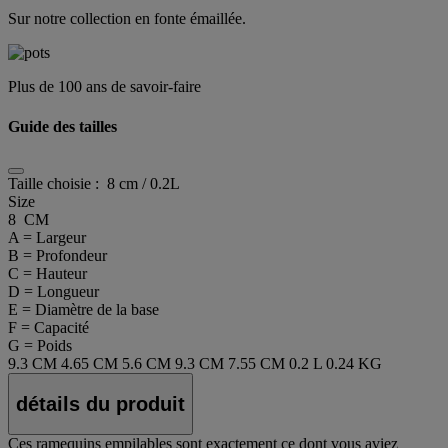
Sur notre collection en fonte émaillée.
Plus de 100 ans de savoir-faire
Guide des tailles
Taille choisie :
8 cm / 0.2L
Size
8 CM
A = Largeur
B = Profondeur
C = Hauteur
D = Longueur
E = Diamètre de la base
F = Capacité
G = Poids
9.3 CM
4.65 CM
5.6 CM
9.3 CM
7.55 CM
0.2 L
0.24 KG
détails du produit
Ces ramequins empilables sont exactement ce dont vous aviez