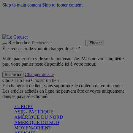
Skip to main content
Skip to footer content
Faites vivre l’été avec la Collection BBQ Outdoor & Thym -
Craquez
Les indispensables Le Creuset -
Craquez
Newsletter: Inscrivez-vous et économisez 10%! -
Inscrivez-vous
maintenant
Rechercher
Effacer
Êtes vous sûr de vouloir changer de site ?
Votre panier sera vide sur le nouveau site. Mais ne vous inquiétez
pas, votre panier reste disponible ici à votre retour.
Changer de site
Rester ici
Choisir un lieu
Choisir un lieu
En changeant de lieu, vous supprimez le contenu de votre panier.
Les articles achetés en ligne ne peuvent être envoyés uniquement
dans le pays sélectionné.
EUROPE
ASIE / PACIFIQUE
AMÉRIQUE DU NORD
AMÉRIQUE DU SUD
MOYEN-ORIENT