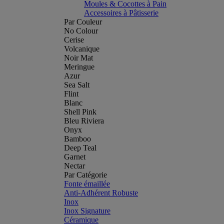
Moules & Cocottes à Pain
Accessoires à Pâtisserie
Par Couleur
No Colour
Cerise
Volcanique
Noir Mat
Meringue
Azur
Sea Salt
Flint
Blanc
Shell Pink
Bleu Riviera
Onyx
Bamboo
Deep Teal
Garnet
Nectar
Par Catégorie
Fonte émaillée
Anti-Adhérent Robuste
Inox
Inox Signature
Céramique