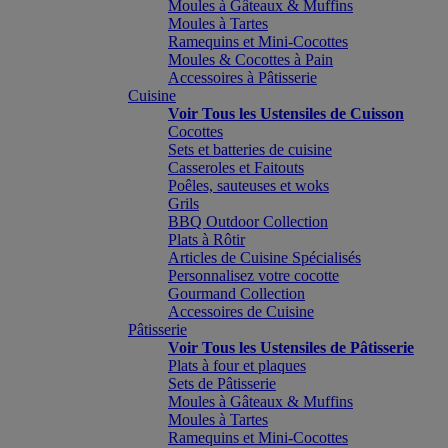
Moules à Gâteaux & Muffins
Moules à Tartes
Ramequins et Mini-Cocottes
Moules & Cocottes à Pain
Accessoires à Pâtisserie
Cuisine
Voir Tous les Ustensiles de Cuisson
Cocottes
Sets et batteries de cuisine
Casseroles et Faitouts
Poêles, sauteuses et woks
Grils
BBQ Outdoor Collection
Plats à Rôtir
Articles de Cuisine Spécialisés
Personnalisez votre cocotte
Gourmand Collection
Accessoires de Cuisine
Pâtisserie
Voir Tous les Ustensiles de Pâtisserie
Plats à four et plaques
Sets de Pâtisserie
Moules à Gâteaux & Muffins
Moules à Tartes
Ramequins et Mini-Cocottes