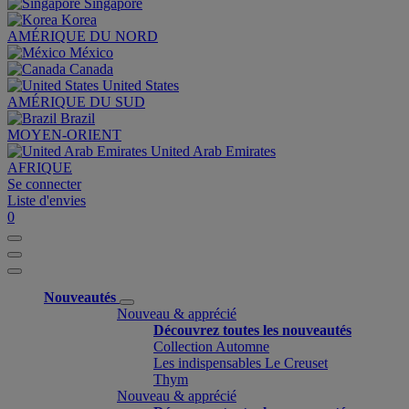
Singapore
Korea
AMÉRIQUE DU NORD
México
Canada
United States
AMÉRIQUE DU SUD
Brazil
MOYEN-ORIENT
United Arab Emirates
AFRIQUE
Se connecter
Liste d'envies
0
Nouveautés
Nouveau & apprécié
Découvrez toutes les nouveautés
Collection Automne
Les indispensables Le Creuset
Thym
Nouveau & apprécié