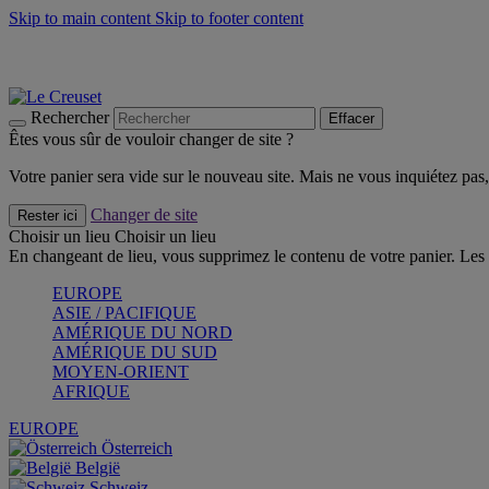
Skip to main content
Skip to footer content
Faites vivre l’été avec la Collection BBQ Outdoor & Thym -
Cra
Les indispensables Le Creuset -
Craquez
Newsletter: Inscrivez-vous et économisez 10%! -
Inscrivez-vous 
Rechercher
Effacer
Êtes vous sûr de vouloir changer de site ?
Votre panier sera vide sur le nouveau site. Mais ne vous inquiétez pas, 
Changer de site
Rester ici
Choisir un lieu
Choisir un lieu
En changeant de lieu, vous supprimez le contenu de votre panier. Les 
EUROPE
ASIE / PACIFIQUE
AMÉRIQUE DU NORD
AMÉRIQUE DU SUD
MOYEN-ORIENT
AFRIQUE
EUROPE
Österreich
België
Schweiz