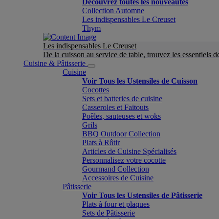
Découvrez toutes les nouveautés
Collection Automne
Les indispensables Le Creuset
Thym
Les indispensables Le Creuset
De la cuisson au service de table, trouvez les essentiels d
Cuisine & Pâtisserie
Cuisine
Voir Tous les Ustensiles de Cuisson
Cocottes
Sets et batteries de cuisine
Casseroles et Faitouts
Poêles, sauteuses et woks
Grils
BBQ Outdoor Collection
Plats à Rôtir
Articles de Cuisine Spécialisés
Personnalisez votre cocotte
Gourmand Collection
Accessoires de Cuisine
Pâtisserie
Voir Tous les Ustensiles de Pâtisserie
Plats à four et plaques
Sets de Pâtisserie