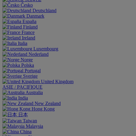
Česko
Deutschland
Danmark
España
Finland
France
Ireland
Italia
Luxembourg
Nederland
Norge
Polska
Portugal
Sverige
United Kingdom
ASIE / PACIFIQUE
Australia
India
New Zealand
Hong Kong
日本
Taiwan
Malaysia
China