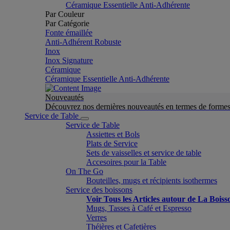
Céramique Essentielle Anti-Adhérente
Par Couleur
Par Catégorie
Fonte émaillée
Anti-Adhérent Robuste
Inox
Inox Signature
Céramique
Céramique Essentielle Anti-Adhérente
Nouveautés
Découvrez nos dernières nouveautés en termes de formes 
Service de Table
Service de Table
Assiettes et Bols
Plats de Service
Sets de vaisselles et service de table
Accesoires pour la Table
On The Go
Bouteilles, mugs et récipients isothermes
Service des boissons
Voir Tous les Articles autour de La Boiss
Mugs, Tasses à Café et Espresso
Verres
Théières et Cafetières