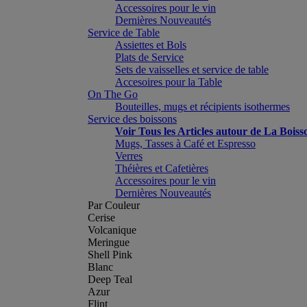
Accessoires pour le vin
Dernières Nouveautés
Service de Table
Assiettes et Bols
Plats de Service
Sets de vaisselles et service de table
Accesoires pour la Table
On The Go
Bouteilles, mugs et récipients isothermes
Service des boissons
Voir Tous les Articles autour de La Boiss
Mugs, Tasses à Café et Espresso
Verres
Théières et Cafetières
Accessoires pour le vin
Dernières Nouveautés
Par Couleur
Cerise
Volcanique
Meringue
Shell Pink
Blanc
Deep Teal
Azur
Flint