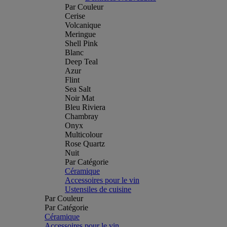
Par Couleur
Cerise
Volcanique
Meringue
Shell Pink
Blanc
Deep Teal
Azur
Flint
Sea Salt
Noir Mat
Bleu Riviera
Chambray
Onyx
Multicolour
Rose Quartz
Nuit
Par Catégorie
Céramique
Accessoires pour le vin
Ustensiles de cuisine
Par Couleur
Par Catégorie
Céramique
Accessoires pour le vin