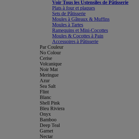
Voir Tous les Ustensiles de Pâtisserie
Plats à four et plaques
Sets de Pâtisserie
Moules à Gâteaux & Muffins
Moules à Tartes
Ramequins et Mini-Cocottes
Moules & Cocottes à Pain
Accessoires à Pâtisserie
Par Couleur
No Colour
Cerise
Volcanique
Noir Mat
Meringue
Azur
Sea Salt
Flint
Blanc
Shell Pink
Bleu Riviera
Onyx
Bamboo
Deep Teal
Garnet
Nectar