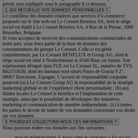
privée sont expliqués sous le paragraphe 8 ci-dessous.
2. QUI RECUEILLE VOS DONNEES PERSONNELLES ?
Le contrôleur des données relatives aux services d’e-commerce
proposés sur le Site web est Le Creuset Benelux SA, dont le siège
social est établi à Le Creuset Benelux SA, 4 Rue de la Presse, 1000
Bruxelles, Belgique.
Si vous acceptez de recevoir des communications commerciales de
notre part, vous ferez partie de la base de données des
consommateurs du groupe Le Creuset. Celle-ci est gérée
conjointement, par Le Creuset BENELUX et Group AG, dont le
siège social est situé à Neuhofstrasse 4, 6340 Baar, en Suisse. Son
représentant désigné dans l'UE est Le Creuset SL, numéro de TVA
B62153630, dont les bureaux sont situés Paseo de Gracia 9 2º,
08007 Barcelone, Espagne. L’accord de responsabilité conjointe
pourvoit (a) à Le Creuset Group AG la responsabilité de la stratégie
marketing globale et de l’expérience client personnalisée ; (b) aux
filiales locales Le Creuset le bénéfice et l’implantation de cette
stratégie, ainsi que la possibilité de développer des initiatives
marketing et communication de manière indépendante ; (c) à toutes
les parties le devoir de traiter de vos demandes concernant vos droits
sur vos données.
3. POURQUOI COLLECTONS-NOUS CES INFORMATIONS ?
Nous pouvons traiter vos données aux fins suivantes :