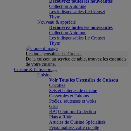
Découvrez toutes les nouveautés
Collection Automne
Les indispensables Le Creuset
Thym
Nouveau & apprécié
Découvrez toutes les nouveautés
Collection Automne
Les indispensables Le Creuset
Thym
Les indispensables Le Creuset
De la cuisson au service de table, trouvez les essentiels
de votre cuisine.
Cuisine & Pâtisserie
Cuisine
Voir Tous les Ustensiles de Cuisson
Cocottes
Sets et batteries de cuisine
Casseroles et Faitouts
Poêles, sauteuses et woks
Grils
BBQ Outdoor Collection
Plats à Rôtir
Articles de Cuisine Spécialisés
Personnalisez votre cocotte