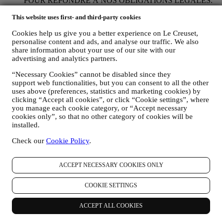
POUR RÉPONDRE À NOS OBLIGATIONS LÉGALES.
Nous pouvons être amenés à traiter certaines données vous
This website uses first- and third-party cookies
concernant afin de répondre à nos obligations légales, ainsi
qu’à d’autres obligations découlant d’instructions émises par
Cookies help us give you a better experience on Le Creuset,
les pouvoirs publics.
personalise content and ads, and analyse our traffic. We also
POUR CRÉER UN COMPTE LE CREUSET.
share information about your use of our site with our
Nous utiliserons vos données pour créer un compte Le
advertising and analytics partners.
Creuset, qui vous donnera accès à une série d’avantages
réservés aux utilisateurs enregistrés, qui vous permettra de
“Necessary Cookies” cannot be disabled since they
mieux tirer profit de nos services, comme un passage plus
support web functionalities, but you can consent to all the other
rapide à la caisse et la sauvegarde de multiples adresses
uses above (preferences, statistics and marketing cookies) by
d’expédition ou de consulter et de tracer les commandes.
clicking “Accept all cookies”, or click “Cookie settings”, where
Toute activité de traitement est requise pour nous permettre de
you manage each cookie category, or “Accept necessary
vous offrir ces services en tant que détenteur d’un compte Le
cookies only”, so that no other category of cookies will be
Creuset.
installed.
POUR GÉRER VOS COMMANDES ET ASSURER LA
Check our
Cookie Policy
.
FOURNITURE DE NOS PRODUITS OU LA
PRESTATION DE NOS SERVICES ET VOUS
PROPOSER NOTRE ASSISTANCE.
ACCEPT NECESSARY COOKIES ONLY
Nous utiliserons vos données pour gérer notre relation
contractuelle avec vous, vos achats de produits sur le Site web
COOKIE SETTINGS
et en boutique Le Creuset, votre utilisation du Site web, toute
assistance après-vente ultérieure ou votre participation à nos
concours. Nous pourrons avoir à traiter certaines données
ACCEPT ALL COOKIES
vous concernant pour gérer nos obligations administratives