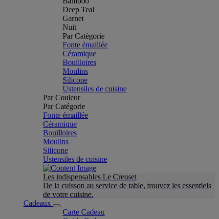
Bamboo
Deep Teal
Garnet
Nuit
Par Catégorie
Fonte émaillée
Céramique
Bouilloires
Moulins
Silicone
Ustensiles de cuisine
Par Couleur
Par Catégorie
Fonte émaillée
Céramique
Bouilloires
Moulins
Silicone
Ustensiles de cuisine
Les indispensables Le Creuset
De la cuisson au service de table, trouvez les essentiels
de votre cuisine.
Cadeaux
Carte Cadeau