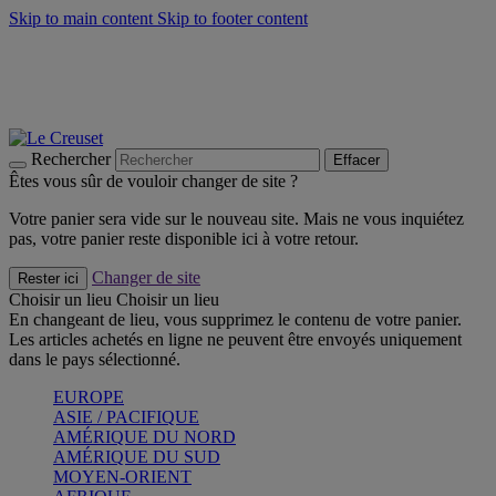
Skip to main content
Skip to footer content
Faites vivre l’été avec la Collection BBQ Outdoor & Thym -
Craquez
Les indispensables Le Creuset -
Craquez
Newsletter: Inscrivez-vous et économisez 10%! -
Inscrivez-vous
maintenant
Rechercher
Effacer
Êtes vous sûr de vouloir changer de site ?
Votre panier sera vide sur le nouveau site. Mais ne vous inquiétez
pas, votre panier reste disponible ici à votre retour.
Changer de site
Rester ici
Choisir un lieu
Choisir un lieu
En changeant de lieu, vous supprimez le contenu de votre panier.
Les articles achetés en ligne ne peuvent être envoyés uniquement
dans le pays sélectionné.
EUROPE
ASIE / PACIFIQUE
AMÉRIQUE DU NORD
AMÉRIQUE DU SUD
MOYEN-ORIENT