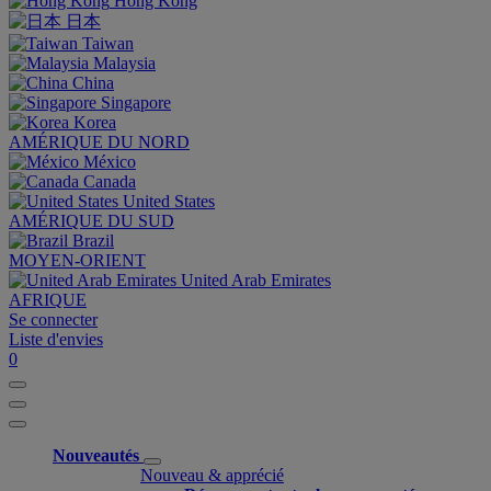
Hong Kong
日本
Taiwan
Malaysia
China
Singapore
Korea
AMÉRIQUE DU NORD
México
Canada
United States
AMÉRIQUE DU SUD
Brazil
MOYEN-ORIENT
United Arab Emirates
AFRIQUE
Se connecter
Liste d'envies
0
Nouveautés
Nouveau & apprécié