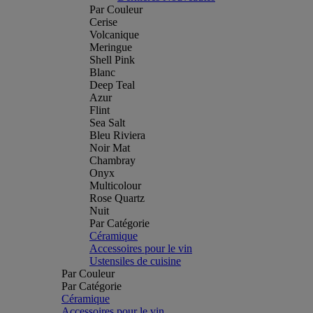
Par Couleur
Cerise
Volcanique
Meringue
Shell Pink
Blanc
Deep Teal
Azur
Flint
Sea Salt
Bleu Riviera
Noir Mat
Chambray
Onyx
Multicolour
Rose Quartz
Nuit
Par Catégorie
Céramique
Accessoires pour le vin
Ustensiles de cuisine
Par Couleur
Par Catégorie
Céramique
Accessoires pour le vin