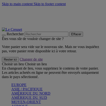
Skip to main content
Skip to footer content
Faites vivre l’été avec la Collection BBQ Outdoor & Thym -
Craquez
Les indispensables Le Creuset -
Craquez
Newsletter: Inscrivez-vous et économisez 10%! -
Inscrivez-vous
maintenant
Rechercher
Effacer
Êtes vous sûr de vouloir changer de site ?
Votre panier sera vide sur le nouveau site. Mais ne vous inquiétez
pas, votre panier reste disponible ici à votre retour.
Changer de site
Rester ici
Choisir un lieu
Choisir un lieu
En changeant de lieu, vous supprimez le contenu de votre panier.
Les articles achetés en ligne ne peuvent être envoyés uniquement
dans le pays sélectionné.
EUROPE
ASIE / PACIFIQUE
AMÉRIQUE DU NORD
AMÉRIQUE DU SUD
MOYEN-ORIENT