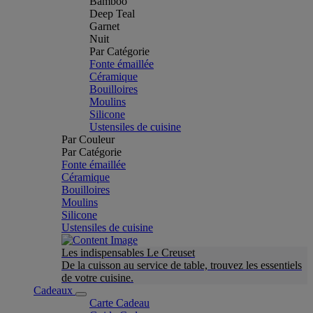
Bamboo
Deep Teal
Garnet
Nuit
Par Catégorie
Fonte émaillée
Céramique
Bouilloires
Moulins
Silicone
Ustensiles de cuisine
Par Couleur
Par Catégorie
Fonte émaillée
Céramique
Bouilloires
Moulins
Silicone
Ustensiles de cuisine
Les indispensables Le Creuset
De la cuisson au service de table, trouvez les essentiels
de votre cuisine.
Cadeaux
Carte Cadeau