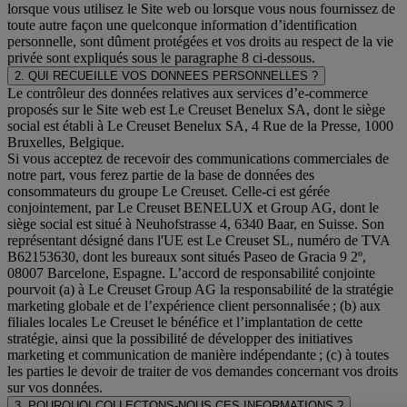
lorsque vous utilisez le Site web ou lorsque vous nous fournissez de
toute autre façon une quelconque information d’identification
personnelle, sont dûment protégées et vos droits au respect de la vie
privée sont expliqués sous le paragraphe 8 ci-dessous.
2. QUI RECUEILLE VOS DONNEES PERSONNELLES ?
Le contrôleur des données relatives aux services d’e-commerce
proposés sur le Site web est Le Creuset Benelux SA, dont le siège
social est établi à Le Creuset Benelux SA, 4 Rue de la Presse, 1000
Bruxelles, Belgique.
Si vous acceptez de recevoir des communications commerciales de
notre part, vous ferez partie de la base de données des
consommateurs du groupe Le Creuset. Celle-ci est gérée
conjointement, par Le Creuset BENELUX et Group AG, dont le
siège social est situé à Neuhofstrasse 4, 6340 Baar, en Suisse. Son
représentant désigné dans l'UE est Le Creuset SL, numéro de TVA
B62153630, dont les bureaux sont situés Paseo de Gracia 9 2º,
08007 Barcelone, Espagne. L’accord de responsabilité conjointe
pourvoit (a) à Le Creuset Group AG la responsabilité de la stratégie
marketing globale et de l’expérience client personnalisée ; (b) aux
filiales locales Le Creuset le bénéfice et l’implantation de cette
stratégie, ainsi que la possibilité de développer des initiatives
marketing et communication de manière indépendante ; (c) à toutes
les parties le devoir de traiter de vos demandes concernant vos droits
sur vos données.
3. POURQUOI COLLECTONS-NOUS CES INFORMATIONS ?