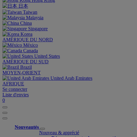
Hong Kong
日本
Taiwan
Malaysia
China
Singapore
Korea
AMÉRIQUE DU NORD
México
Canada
United States
AMÉRIQUE DU SUD
Brazil
MOYEN-ORIENT
United Arab Emirates
AFRIQUE
Se connecter
Liste d'envies
0
Nouveautés
Nouveau & apprécié