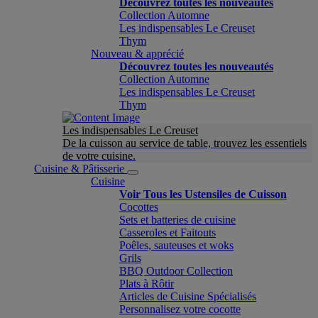
Découvrez toutes les nouveautés
Collection Automne
Les indispensables Le Creuset
Thym
Nouveau & apprécié
Découvrez toutes les nouveautés
Collection Automne
Les indispensables Le Creuset
Thym
Les indispensables Le Creuset
De la cuisson au service de table, trouvez les essentiels
de votre cuisine.
Cuisine & Pâtisserie
Cuisine
Voir Tous les Ustensiles de Cuisson
Cocottes
Sets et batteries de cuisine
Casseroles et Faitouts
Poêles, sauteuses et woks
Grils
BBQ Outdoor Collection
Plats à Rôtir
Articles de Cuisine Spécialisés
Personnalisez votre cocotte