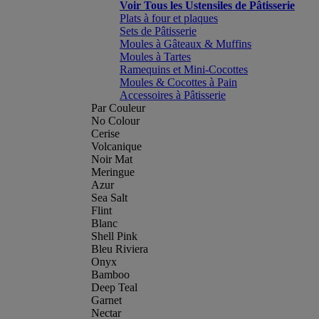
Voir Tous les Ustensiles de Pâtisserie
Plats à four et plaques
Sets de Pâtisserie
Moules à Gâteaux & Muffins
Moules à Tartes
Ramequins et Mini-Cocottes
Moules & Cocottes à Pain
Accessoires à Pâtisserie
Par Couleur
No Colour
Cerise
Volcanique
Noir Mat
Meringue
Azur
Sea Salt
Flint
Blanc
Shell Pink
Bleu Riviera
Onyx
Bamboo
Deep Teal
Garnet
Nectar