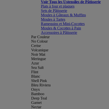
Voir Tous les Ustensiles de Pâtisserie
Plats à four et plaques
Sets de Pâtisserie
Moules à Gâteaux & Muffins
Moules à Tartes
Ramequins et Mini-Cocottes
Moules & Cocottes à Pain
Accessoires à Pâtisserie
Par Couleur
No Colour
Cerise
Volcanique
Noir Mat
Meringue
Azur
Sea Salt
Flint
Blanc
Shell Pink
Bleu Riviera
Onyx
Bamboo
Deep Teal
Garnet
Nectar