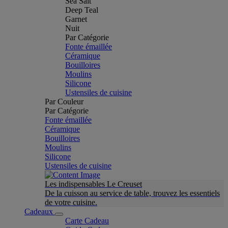
Sea Salt
Deep Teal
Garnet
Nuit
Par Catégorie
Fonte émaillée
Céramique
Bouilloires
Moulins
Silicone
Ustensiles de cuisine
Par Couleur
Par Catégorie
Fonte émaillée
Céramique
Bouilloires
Moulins
Silicone
Ustensiles de cuisine
Les indispensables Le Creuset
De la cuisson au service de table, trouvez les essentiels
de votre cuisine.
Cadeaux
Carte Cadeau