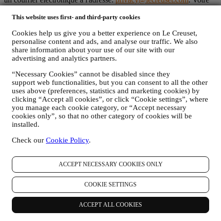
désinscription sera traitée dans les meilleurs délais, mais dans
certaines circonstances, il se peut que vous receviez quelques
This website uses first- and third-party cookies
communications supplémentaires jusqu'à ce que votre désinscription
Cookies help us give you a better experience on Le Creuset,
soit complètement traitée.
personalise content and ads, and analyse our traffic. We also
C’est vous qui contrôlez vos données
share information about your use of our site with our
N'oubliez pas que vous avez le contrôle de vos données et que vous
advertising and analytics partners.
pouvez gérer vos préférences à tout moment. Nous vous
garantissons de ne jamais transmettre vos données à des
“Necessary Cookies” cannot be disabled since they
organisations tierces à des fins marketing sans votre autorisation.
support web functionalities, but you can consent to all the other
Pour toute information ou pour exercer vos droits en matière de
uses above (preferences, statistics and marketing cookies) by
protection de la vie privée, vous pouvez nous envoyer un e-mail à
clicking “Accept all cookies”, or click “Cookie settings”, where
l'adresse:
privacy@lecreuset.com
pour nous faire part de votre
you manage each cookie category, or “Accept necessary
problème et nous vous répondrons dans les meilleurs délais.
cookies only”, so that no other category of cookies will be
Avis Intégral de Protection des Données de Le Creuset
installed.
Le Creuset s’engage à protéger vos données personnelles et à
Check our
Cookie Policy
.
respecter votre vie privée, la présente déclaration expliquant
comment nous collectons et gérons vos données personnelles en
conformité avec la législation UE relative à la protection des
ACCEPT NECESSARY COOKIES ONLY
données (y compris la Réglementation générale de Protection des
données 2016/679 de l’Union européenne) et avec la loi relative à la
COOKIE SETTINGS
protection des données qui s’applique dans votre pays, dans votre
territoire ou dans votre région (les “Lois relatives à la Protection des
Données”).
ACCEPT ALL COOKIES
1. QUEL TYPE DE DONNEES RECUEILLONS-NOUS AUPRES DE