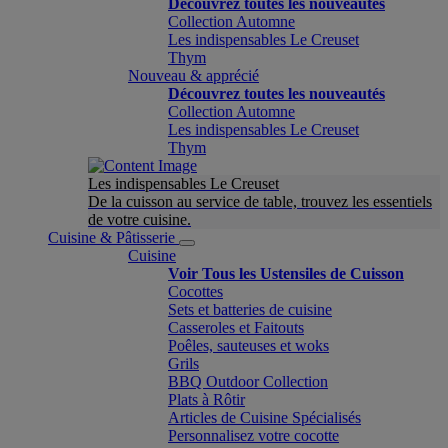
Découvrez toutes les nouveautés
Collection Automne
Les indispensables Le Creuset
Thym
Nouveau & apprécié
Découvrez toutes les nouveautés
Collection Automne
Les indispensables Le Creuset
Thym
Les indispensables Le Creuset
De la cuisson au service de table, trouvez les essentiels
de votre cuisine.
Cuisine & Pâtisserie
Cuisine
Voir Tous les Ustensiles de Cuisson
Cocottes
Sets et batteries de cuisine
Casseroles et Faitouts
Poêles, sauteuses et woks
Grils
BBQ Outdoor Collection
Plats à Rôtir
Articles de Cuisine Spécialisés
Personnalisez votre cocotte