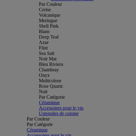
Par Couleur
Cerise
Volcanique
Meringue
Shell Pink
Blanc
Deep Teal
Azur
Flint
Sea Salt
Noir Mat
Bleu Riviera
Chambray
Onyx
Multicolour
Rose Quartz
Nuit
Par Catégorie
Céramique
Accessoires pour le vin
Ustensiles de cuisine
Par Couleur
Par Catégorie
Céramique
Accessoires pour le vin