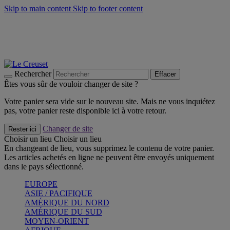
Skip to main content
Skip to footer content
Faites vivre l’été avec la Collection BBQ Outdoor & Thym -
Craquez
Les indispensables Le Creuset -
Craquez
Newsletter: Inscrivez-vous et économisez 10%! -
Inscrivez-vous
maintenant
Rechercher
Effacer
Êtes vous sûr de vouloir changer de site ?
Votre panier sera vide sur le nouveau site. Mais ne vous inquiétez
pas, votre panier reste disponible ici à votre retour.
Changer de site
Rester ici
Choisir un lieu
Choisir un lieu
En changeant de lieu, vous supprimez le contenu de votre panier.
Les articles achetés en ligne ne peuvent être envoyés uniquement
dans le pays sélectionné.
EUROPE
ASIE / PACIFIQUE
AMÉRIQUE DU NORD
AMÉRIQUE DU SUD
MOYEN-ORIENT