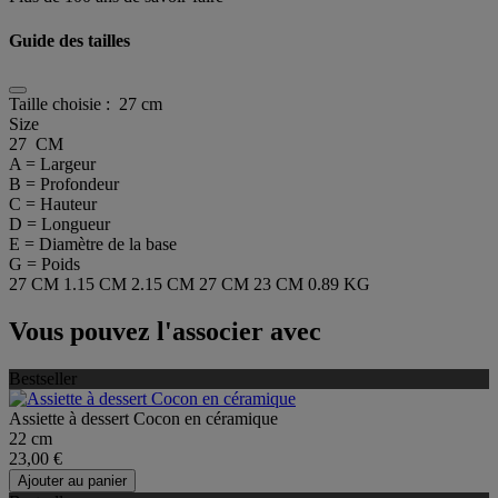
Guide des tailles
Taille choisie :
27 cm
Size
27 CM
A = Largeur
B = Profondeur
C = Hauteur
D = Longueur
E = Diamètre de la base
G = Poids
27 CM
1.15 CM
2.15 CM
27 CM
23 CM
0.89 KG
Vous pouvez l'associer avec
Bestseller
Assiette à dessert Cocon en céramique
22 cm
23,00 €
Ajouter au panier