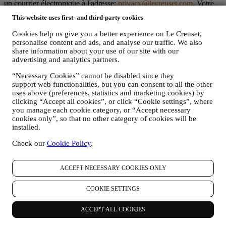
un courrier électronique à l'adresse:
privacy@lecreuset.com
. Votre
désinscription sera traitée dans les meilleurs délais, mais dans
This website uses first- and third-party cookies
certaines circonstances, il se peut que vous receviez quelques
communications supplémentaires jusqu'à ce que votre désinscription
Cookies help us give you a better experience on Le Creuset,
soit complètement traitée.
personalise content and ads, and analyse our traffic. We also
C’est vous qui contrôlez vos données
share information about your use of our site with our
N'oubliez pas que vous avez le contrôle de vos données et que vous
advertising and analytics partners.
pouvez gérer vos préférences à tout moment. Nous vous
garantissons de ne jamais transmettre vos données à des
“Necessary Cookies” cannot be disabled since they
support web functionalities, but you can consent to all the other
organisations tierces à des fins marketing sans votre autorisation.
uses above (preferences, statistics and marketing cookies) by
Pour toute information ou pour exercer vos droits en matière de
clicking “Accept all cookies”, or click “Cookie settings”, where
protection de la vie privée, vous pouvez nous envoyer un e-mail à
you manage each cookie category, or “Accept necessary
l'adresse:
privacy@lecreuset.com
pour nous faire part de votre
cookies only”, so that no other category of cookies will be
problème et nous vous répondrons dans les meilleurs délais.
installed.
Avis Intégral de Protection des Données de Le Creuset
Le Creuset s’engage à protéger vos données personnelles et à
Check our
Cookie Policy
.
respecter votre vie privée, la présente déclaration expliquant
comment nous collectons et gérons vos données personnelles en
conformité avec la législation UE relative à la protection des
ACCEPT NECESSARY COOKIES ONLY
données (y compris la Réglementation générale de Protection des
données 2016/679 de l’Union européenne) et avec la loi relative à la
COOKIE SETTINGS
protection des données qui s’applique dans votre pays, dans votre
territoire ou dans votre région (les “Lois relatives à la Protection des
ACCEPT ALL COOKIES
Données”).
1. QUEL TYPE DE DONNEES RECUEILLONS-NOUS AUPRES DE