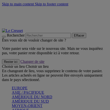
Skip to main content
Skip to footer content
Faites vivre l’été avec la Collection BBQ Outdoor & Thym -
Craquez
Les indispensables Le Creuset -
Craquez
Newsletter: Inscrivez-vous et économisez 10%! -
Inscrivez-vous
maintenant
Rechercher
Effacer
Êtes vous sûr de vouloir changer de site ?
Votre panier sera vide sur le nouveau site. Mais ne vous inquiétez
pas, votre panier reste disponible ici à votre retour.
Changer de site
Rester ici
Choisir un lieu
Choisir un lieu
En changeant de lieu, vous supprimez le contenu de votre panier.
Les articles achetés en ligne ne peuvent être envoyés uniquement
dans le pays sélectionné.
EUROPE
ASIE / PACIFIQUE
AMÉRIQUE DU NORD
AMÉRIQUE DU SUD
MOYEN-ORIENT