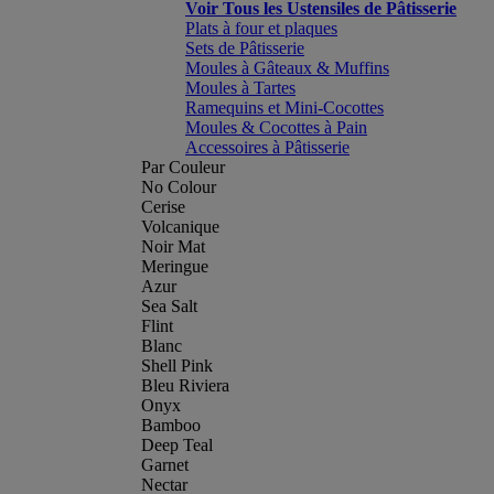
Voir Tous les Ustensiles de Pâtisserie
Plats à four et plaques
Sets de Pâtisserie
Moules à Gâteaux & Muffins
Moules à Tartes
Ramequins et Mini-Cocottes
Moules & Cocottes à Pain
Accessoires à Pâtisserie
Par Couleur
No Colour
Cerise
Volcanique
Noir Mat
Meringue
Azur
Sea Salt
Flint
Blanc
Shell Pink
Bleu Riviera
Onyx
Bamboo
Deep Teal
Garnet
Nectar