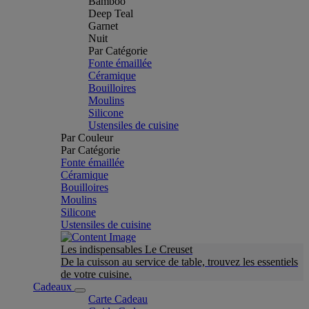
Bamboo
Deep Teal
Garnet
Nuit
Par Catégorie
Fonte émaillée
Céramique
Bouilloires
Moulins
Silicone
Ustensiles de cuisine
Par Couleur
Par Catégorie
Fonte émaillée
Céramique
Bouilloires
Moulins
Silicone
Ustensiles de cuisine
Les indispensables Le Creuset
De la cuisson au service de table, trouvez les essentiels
de votre cuisine.
Cadeaux
Carte Cadeau