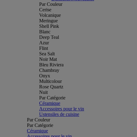
Par Couleur
Cerise
Volcanique
Meringue
Shell Pink
Blanc
Deep Teal
Azur
Flint
Sea Salt
Noir Mat
Bleu Riviera
Chambray
Onyx
Multicolour
Rose Quartz
Nuit
Par Catégorie
Céramique
Accessoires pour le vin
Ustensiles de cuisine
Par Couleur
Par Catégorie
Céramique
Accessoires pour le vin