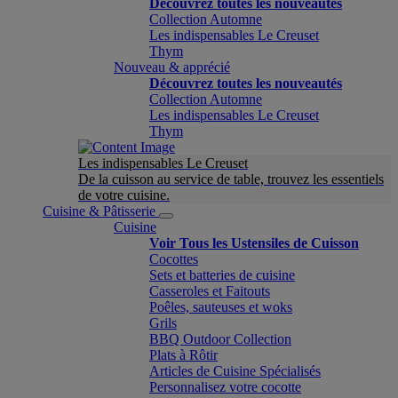
Découvrez toutes les nouveautés
Collection Automne
Les indispensables Le Creuset
Thym
Nouveau & apprécié
Découvrez toutes les nouveautés
Collection Automne
Les indispensables Le Creuset
Thym
Les indispensables Le Creuset
De la cuisson au service de table, trouvez les essentiels
de votre cuisine.
Cuisine & Pâtisserie
Cuisine
Voir Tous les Ustensiles de Cuisson
Cocottes
Sets et batteries de cuisine
Casseroles et Faitouts
Poêles, sauteuses et woks
Grils
BBQ Outdoor Collection
Plats à Rôtir
Articles de Cuisine Spécialisés
Personnalisez votre cocotte