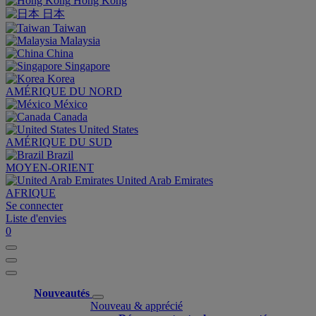
Hong Kong
日本
Taiwan
Malaysia
China
Singapore
Korea
AMÉRIQUE DU NORD
México
Canada
United States
AMÉRIQUE DU SUD
Brazil
MOYEN-ORIENT
United Arab Emirates
AFRIQUE
Se connecter
Liste d'envies
0
Nouveautés
Nouveau & apprécié