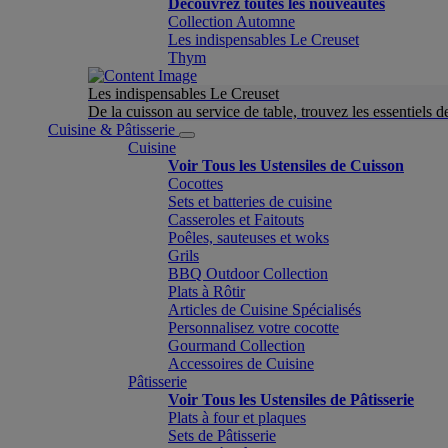
Découvrez toutes les nouveautés
Collection Automne
Les indispensables Le Creuset
Thym
Les indispensables Le Creuset
De la cuisson au service de table, trouvez les essentiels d
Cuisine & Pâtisserie
Cuisine
Voir Tous les Ustensiles de Cuisson
Cocottes
Sets et batteries de cuisine
Casseroles et Faitouts
Poêles, sauteuses et woks
Grils
BBQ Outdoor Collection
Plats à Rôtir
Articles de Cuisine Spécialisés
Personnalisez votre cocotte
Gourmand Collection
Accessoires de Cuisine
Pâtisserie
Voir Tous les Ustensiles de Pâtisserie
Plats à four et plaques
Sets de Pâtisserie