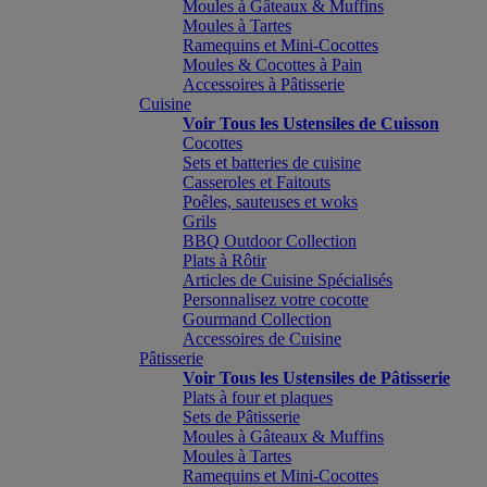
Moules à Gâteaux & Muffins
Moules à Tartes
Ramequins et Mini-Cocottes
Moules & Cocottes à Pain
Accessoires à Pâtisserie
Cuisine
Voir Tous les Ustensiles de Cuisson
Cocottes
Sets et batteries de cuisine
Casseroles et Faitouts
Poêles, sauteuses et woks
Grils
BBQ Outdoor Collection
Plats à Rôtir
Articles de Cuisine Spécialisés
Personnalisez votre cocotte
Gourmand Collection
Accessoires de Cuisine
Pâtisserie
Voir Tous les Ustensiles de Pâtisserie
Plats à four et plaques
Sets de Pâtisserie
Moules à Gâteaux & Muffins
Moules à Tartes
Ramequins et Mini-Cocottes