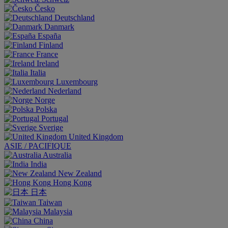
Česko
Deutschland
Danmark
España
Finland
France
Ireland
Italia
Luxembourg
Nederland
Norge
Polska
Portugal
Sverige
United Kingdom
ASIE / PACIFIQUE
Australia
India
New Zealand
Hong Kong
日本
Taiwan
Malaysia
China