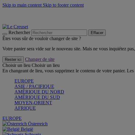
Skip to main content
Skip to footer content
Faites vivre l’été avec la Collection BBQ Outdoor & Thym -
Cra
Les indispensables Le Creuset -
Craquez
Newsletter: Inscrivez-vous et économisez 10%! -
Inscrivez-vous 
Rechercher
Effacer
Êtes vous sûr de vouloir changer de site ?
Votre panier sera vide sur le nouveau site. Mais ne vous inquiétez pas, 
Changer de site
Rester ici
Choisir un lieu
Choisir un lieu
En changeant de lieu, vous supprimez le contenu de votre panier. Les 
EUROPE
ASIE / PACIFIQUE
AMÉRIQUE DU NORD
AMÉRIQUE DU SUD
MOYEN-ORIENT
AFRIQUE
EUROPE
Österreich
België
Schweiz