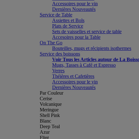
Accessoires pour le vin
Dernières Nouveautés
Service de Table
Assiettes et Bols
Plats de Service
Sets de vaisselles et service de table
Accesoires pour la Table
On The Go
Bouteilles, mugs et récipients isothermes
Service des boissons
Voir Tous les Articles autour de La Boiss
Mugs, Tasses à Café et Espresso
Verres
Théières et Cafetières
Accessoires pour le vin
Dernières Nouveautés
Par Couleur
Cerise
Volcanique
Meringue
Shell Pink
Blanc
Deep Teal
Azur
Flint