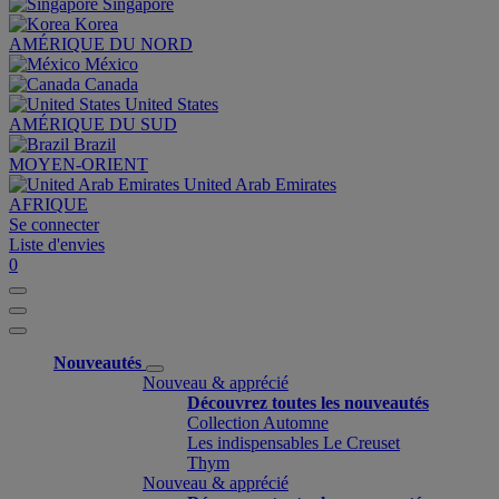
Singapore
Korea
AMÉRIQUE DU NORD
México
Canada
United States
AMÉRIQUE DU SUD
Brazil
MOYEN-ORIENT
United Arab Emirates
AFRIQUE
Se connecter
Liste d'envies
0
Nouveautés
Nouveau & apprécié
Découvrez toutes les nouveautés
Collection Automne
Les indispensables Le Creuset
Thym
Nouveau & apprécié