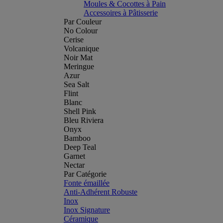
Moules & Cocottes à Pain
Accessoires à Pâtisserie
Par Couleur
No Colour
Cerise
Volcanique
Noir Mat
Meringue
Azur
Sea Salt
Flint
Blanc
Shell Pink
Bleu Riviera
Onyx
Bamboo
Deep Teal
Garnet
Nectar
Par Catégorie
Fonte émaillée
Anti-Adhérent Robuste
Inox
Inox Signature
Céramique