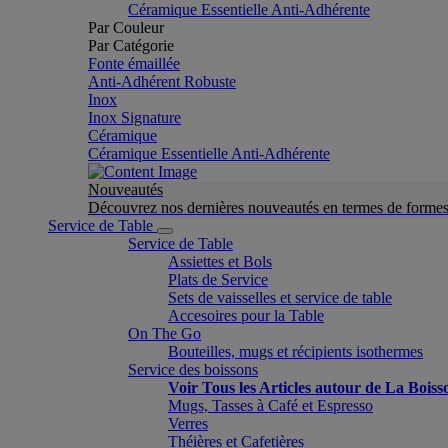
Céramique Essentielle Anti-Adhérente
Par Couleur
Par Catégorie
Fonte émaillée
Anti-Adhérent Robuste
Inox
Inox Signature
Céramique
Céramique Essentielle Anti-Adhérente
Nouveautés
Découvrez nos dernières nouveautés en termes de formes 
Service de Table
Service de Table
Assiettes et Bols
Plats de Service
Sets de vaisselles et service de table
Accesoires pour la Table
On The Go
Bouteilles, mugs et récipients isothermes
Service des boissons
Voir Tous les Articles autour de La Boiss
Mugs, Tasses à Café et Espresso
Verres
Théières et Cafetières