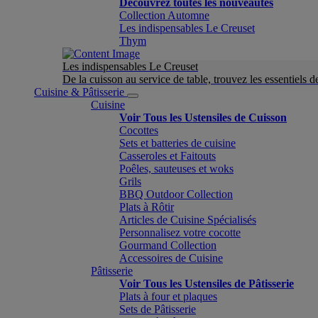
Découvrez toutes les nouveautés
Collection Automne
Les indispensables Le Creuset
Thym
Les indispensables Le Creuset
De la cuisson au service de table, trouvez les essentiels d
Cuisine & Pâtisserie
Cuisine
Voir Tous les Ustensiles de Cuisson
Cocottes
Sets et batteries de cuisine
Casseroles et Faitouts
Poêles, sauteuses et woks
Grils
BBQ Outdoor Collection
Plats à Rôtir
Articles de Cuisine Spécialisés
Personnalisez votre cocotte
Gourmand Collection
Accessoires de Cuisine
Pâtisserie
Voir Tous les Ustensiles de Pâtisserie
Plats à four et plaques
Sets de Pâtisserie