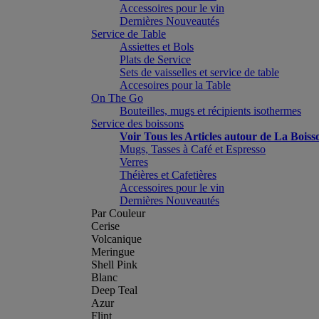
Accessoires pour le vin
Dernières Nouveautés
Service de Table
Assiettes et Bols
Plats de Service
Sets de vaisselles et service de table
Accesoires pour la Table
On The Go
Bouteilles, mugs et récipients isothermes
Service des boissons
Voir Tous les Articles autour de La Boiss
Mugs, Tasses à Café et Espresso
Verres
Théières et Cafetières
Accessoires pour le vin
Dernières Nouveautés
Par Couleur
Cerise
Volcanique
Meringue
Shell Pink
Blanc
Deep Teal
Azur
Flint