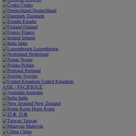
Česko
Deutschland
Danmark
España
Finland
France
Ireland
Italia
Luxembourg
Nederland
Norge
Polska
Portugal
Sverige
United Kingdom
ASIE / PACIFIQUE
Australia
India
New Zealand
Hong Kong
日本
Taiwan
Malaysia
China