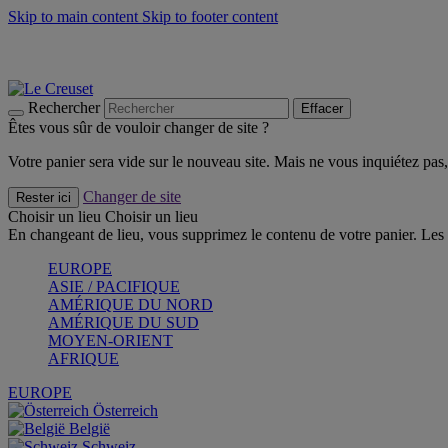
Skip to main content
Skip to footer content
Faites vivre l’été avec la Collection BBQ Outdoor & Thym -
Cra
Les indispensables Le Creuset -
Craquez
Newsletter: Inscrivez-vous et économisez 10%! -
Inscrivez-vous 
Rechercher
Effacer
Êtes vous sûr de vouloir changer de site ?
Votre panier sera vide sur le nouveau site. Mais ne vous inquiétez pas, 
Changer de site
Rester ici
Choisir un lieu
Choisir un lieu
En changeant de lieu, vous supprimez le contenu de votre panier. Les 
EUROPE
ASIE / PACIFIQUE
AMÉRIQUE DU NORD
AMÉRIQUE DU SUD
MOYEN-ORIENT
AFRIQUE
EUROPE
Österreich
België
Schweiz