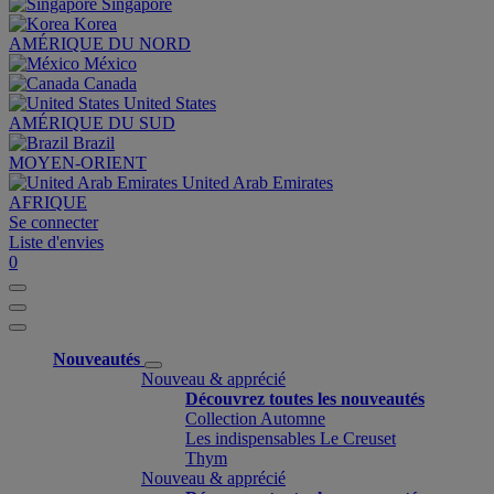
Singapore
Korea
AMÉRIQUE DU NORD
México
Canada
United States
AMÉRIQUE DU SUD
Brazil
MOYEN-ORIENT
United Arab Emirates
AFRIQUE
Se connecter
Liste d'envies
0
Nouveautés
Nouveau & apprécié
Découvrez toutes les nouveautés
Collection Automne
Les indispensables Le Creuset
Thym
Nouveau & apprécié