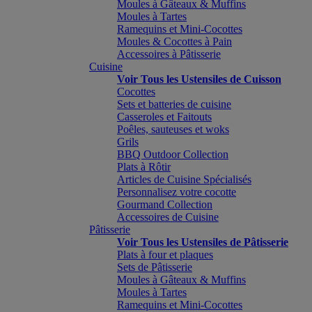
Moules à Gâteaux & Muffins
Moules à Tartes
Ramequins et Mini-Cocottes
Moules & Cocottes à Pain
Accessoires à Pâtisserie
Cuisine
Voir Tous les Ustensiles de Cuisson
Cocottes
Sets et batteries de cuisine
Casseroles et Faitouts
Poêles, sauteuses et woks
Grils
BBQ Outdoor Collection
Plats à Rôtir
Articles de Cuisine Spécialisés
Personnalisez votre cocotte
Gourmand Collection
Accessoires de Cuisine
Pâtisserie
Voir Tous les Ustensiles de Pâtisserie
Plats à four et plaques
Sets de Pâtisserie
Moules à Gâteaux & Muffins
Moules à Tartes
Ramequins et Mini-Cocottes