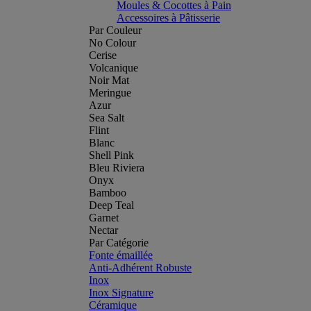
Moules & Cocottes à Pain
Accessoires à Pâtisserie
Par Couleur
No Colour
Cerise
Volcanique
Noir Mat
Meringue
Azur
Sea Salt
Flint
Blanc
Shell Pink
Bleu Riviera
Onyx
Bamboo
Deep Teal
Garnet
Nectar
Par Catégorie
Fonte émaillée
Anti-Adhérent Robuste
Inox
Inox Signature
Céramique