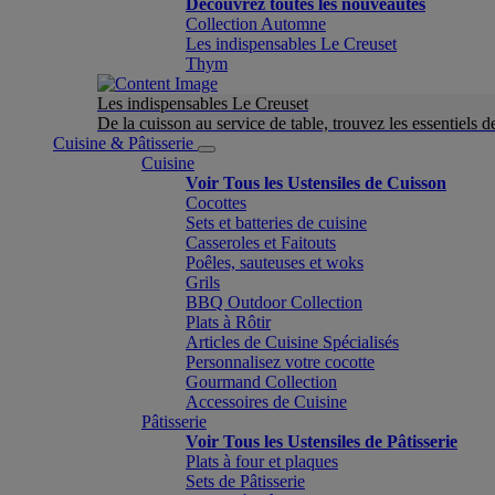
Découvrez toutes les nouveautés
Collection Automne
Les indispensables Le Creuset
Thym
Les indispensables Le Creuset
De la cuisson au service de table, trouvez les essentiels d
Cuisine & Pâtisserie
Cuisine
Voir Tous les Ustensiles de Cuisson
Cocottes
Sets et batteries de cuisine
Casseroles et Faitouts
Poêles, sauteuses et woks
Grils
BBQ Outdoor Collection
Plats à Rôtir
Articles de Cuisine Spécialisés
Personnalisez votre cocotte
Gourmand Collection
Accessoires de Cuisine
Pâtisserie
Voir Tous les Ustensiles de Pâtisserie
Plats à four et plaques
Sets de Pâtisserie