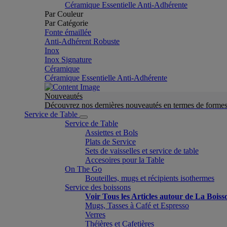
Céramique Essentielle Anti-Adhérente
Par Couleur
Par Catégorie
Fonte émaillée
Anti-Adhérent Robuste
Inox
Inox Signature
Céramique
Céramique Essentielle Anti-Adhérente
Nouveautés
Découvrez nos dernières nouveautés en termes de formes 
Service de Table
Service de Table
Assiettes et Bols
Plats de Service
Sets de vaisselles et service de table
Accesoires pour la Table
On The Go
Bouteilles, mugs et récipients isothermes
Service des boissons
Voir Tous les Articles autour de La Boiss
Mugs, Tasses à Café et Espresso
Verres
Théières et Cafetières