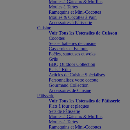
Moules à Gâteaux & Muffins
Moules à Tartes
Ramequins et Mini-Cocottes
Moules & Cocottes à Pain
Accessoires à Pâtisserie
Cuisine
Voir Tous les Ustensiles de Cuisson
Cocottes
Sets et batteries de cuisine
Casseroles et Faitouts
Poêles, sauteuses et woks
Grils
BBQ Outdoor Collection
Plats à Rôtir
Articles de Cuisine Spécialisés
Personnalisez votre cocotte
Gourmand Collection
Accessoires de Cuisine
Pâtisserie
Voir Tous les Ustensiles de Pâtisserie
Plats à four et plaques
Sets de Pâtisserie
Moules à Gâteaux & Muffins
Moules à Tartes
Ramequins et Mini-Cocottes