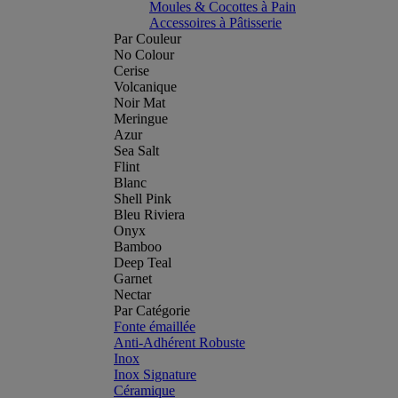
Moules & Cocottes à Pain
Accessoires à Pâtisserie
Par Couleur
No Colour
Cerise
Volcanique
Noir Mat
Meringue
Azur
Sea Salt
Flint
Blanc
Shell Pink
Bleu Riviera
Onyx
Bamboo
Deep Teal
Garnet
Nectar
Par Catégorie
Fonte émaillée
Anti-Adhérent Robuste
Inox
Inox Signature
Céramique