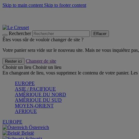
Skip to main content
Skip to footer content
Faites vivre l’été avec la Collection BBQ Outdoor & Thym -
Cra
Les indispensables Le Creuset -
Craquez
Newsletter: Inscrivez-vous et économisez 10%! -
Inscrivez-vous 
Rechercher
Effacer
Êtes vous sûr de vouloir changer de site ?
Votre panier sera vide sur le nouveau site. Mais ne vous inquiétez pas, 
Changer de site
Rester ici
Choisir un lieu
Choisir un lieu
En changeant de lieu, vous supprimez le contenu de votre panier. Les 
EUROPE
ASIE / PACIFIQUE
AMÉRIQUE DU NORD
AMÉRIQUE DU SUD
MOYEN-ORIENT
AFRIQUE
EUROPE
Österreich
België
Schweiz