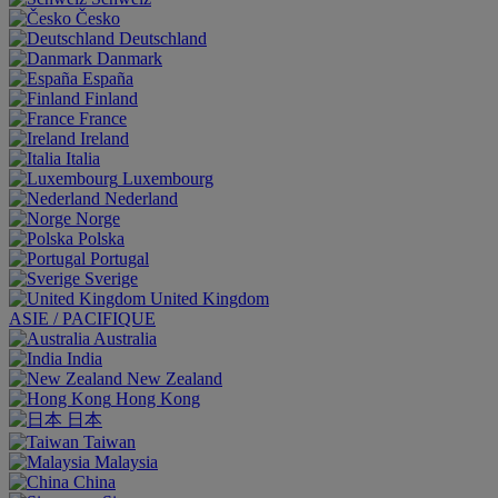
Česko
Deutschland
Danmark
España
Finland
France
Ireland
Italia
Luxembourg
Nederland
Norge
Polska
Portugal
Sverige
United Kingdom
ASIE / PACIFIQUE
Australia
India
New Zealand
Hong Kong
日本
Taiwan
Malaysia
China