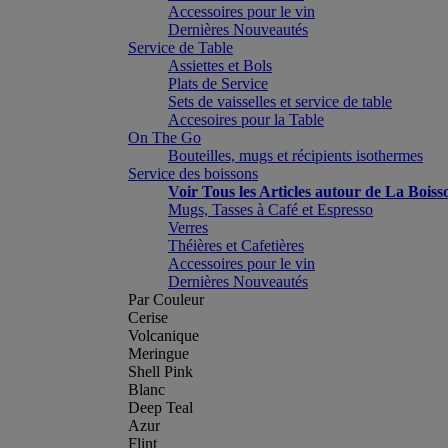
Accessoires pour le vin
Dernières Nouveautés
Service de Table
Assiettes et Bols
Plats de Service
Sets de vaisselles et service de table
Accesoires pour la Table
On The Go
Bouteilles, mugs et récipients isothermes
Service des boissons
Voir Tous les Articles autour de La Boiss
Mugs, Tasses à Café et Espresso
Verres
Théières et Cafetières
Accessoires pour le vin
Dernières Nouveautés
Par Couleur
Cerise
Volcanique
Meringue
Shell Pink
Blanc
Deep Teal
Azur
Flint