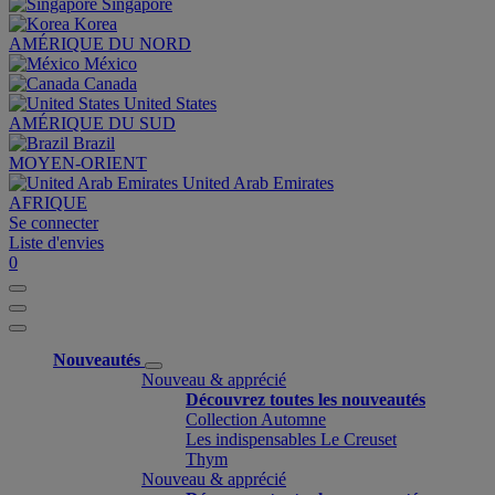
Singapore
Korea
AMÉRIQUE DU NORD
México
Canada
United States
AMÉRIQUE DU SUD
Brazil
MOYEN-ORIENT
United Arab Emirates
AFRIQUE
Se connecter
Liste d'envies
0
Nouveautés
Nouveau & apprécié
Découvrez toutes les nouveautés
Collection Automne
Les indispensables Le Creuset
Thym
Nouveau & apprécié