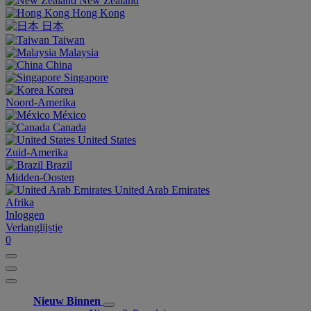
New Zealand
Hong Kong
日本
Taiwan
Malaysia
China
Singapore
Korea
Noord-Amerika
México
Canada
United States
Zuid-Amerika
Brazil
Midden-Oosten
United Arab Emirates
Afrika
Inloggen
Verlanglijstje
0
Nieuw Binnen