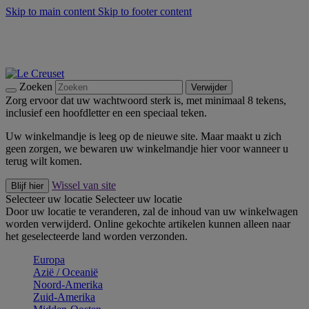
Skip to main content
Skip to footer content
Zomerse buitenmomenten met de BBQ Outdoor Collectie &
Thyme -
Shop Nu
De essentials van Le Creuset -
Ontdek Nu
Nieuwsbrieven: Registreer en bespaar 10%! -
Schrijf je nu in
Zoeken
Verwijder
Zorg ervoor dat uw wachtwoord sterk is, met minimaal 8 tekens,
inclusief een hoofdletter en een speciaal teken.
Uw winkelmandje is leeg op de nieuwe site. Maar maakt u zich
geen zorgen, we bewaren uw winkelmandje hier voor wanneer u
terug wilt komen.
Wissel van site
Blijf hier
Selecteer uw locatie
Selecteer uw locatie
Door uw locatie te veranderen, zal de inhoud van uw winkelwagen
worden verwijderd. Online gekochte artikelen kunnen alleen naar
het geselecteerde land worden verzonden.
Europa
Aziё / Oceaniё
Noord-Amerika
Zuid-Amerika