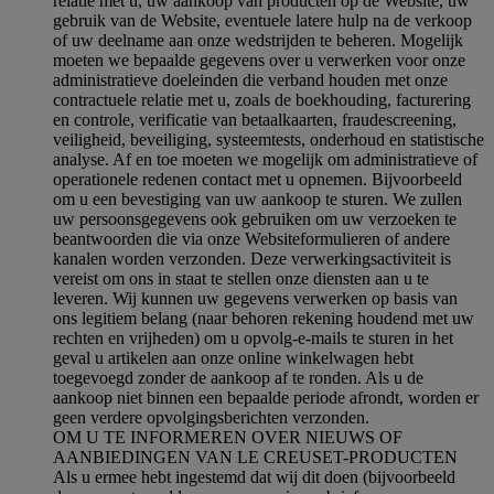
relatie met u, uw aankoop van producten op de Website, uw
gebruik van de Website, eventuele latere hulp na de verkoop
of uw deelname aan onze wedstrijden te beheren. Mogelijk
moeten we bepaalde gegevens over u verwerken voor onze
administratieve doeleinden die verband houden met onze
contractuele relatie met u, zoals de boekhouding, facturering
en controle, verificatie van betaalkaarten, fraudescreening,
veiligheid, beveiliging, systeemtests, onderhoud en statistische
analyse. Af en toe moeten we mogelijk om administratieve of
operationele redenen contact met u opnemen. Bijvoorbeeld
om u een bevestiging van uw aankoop te sturen. We zullen
uw persoonsgegevens ook gebruiken om uw verzoeken te
beantwoorden die via onze Websiteformulieren of andere
kanalen worden verzonden. Deze verwerkingsactiviteit is
vereist om ons in staat te stellen onze diensten aan u te
leveren. Wij kunnen uw gegevens verwerken op basis van
ons legitiem belang (naar behoren rekening houdend met uw
rechten en vrijheden) om u opvolg-e-mails te sturen in het
geval u artikelen aan onze online winkelwagen hebt
toegevoegd zonder de aankoop af te ronden. Als u de
aankoop niet binnen een bepaalde periode afrondt, worden er
geen verdere opvolgingsberichten verzonden.
OM U TE INFORMEREN OVER NIEUWS OF
AANBIEDINGEN VAN LE CREUSET-PRODUCTEN
Als u ermee hebt ingestemd dat wij dit doen (bijvoorbeeld