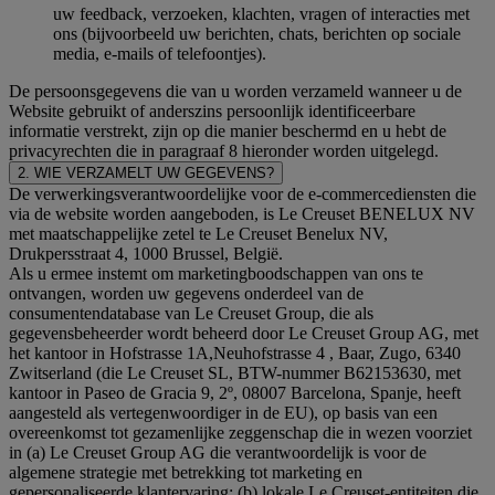
uw feedback, verzoeken, klachten, vragen of interacties met
ons (bijvoorbeeld uw berichten, chats, berichten op sociale
media, e-mails of telefoontjes).
De persoonsgegevens die van u worden verzameld wanneer u de
Website gebruikt of anderszins persoonlijk identificeerbare
informatie verstrekt, zijn op die manier beschermd en u hebt de
privacyrechten die in paragraaf 8 hieronder worden uitgelegd.
2. WIE VERZAMELT UW GEGEVENS?
De verwerkingsverantwoordelijke voor de e-commercediensten die
via de website worden aangeboden, is Le Creuset BENELUX NV
met maatschappelijke zetel te Le Creuset Benelux NV,
Drukpersstraat 4, 1000 Brussel, België.
Als u ermee instemt om marketingboodschappen van ons te
ontvangen, worden uw gegevens onderdeel van de
consumentendatabase van Le Creuset Group, die als
gegevensbeheerder wordt beheerd door Le Creuset Group AG, met
het kantoor in Hofstrasse 1A,Neuhofstrasse 4 , Baar, Zugo, 6340
Zwitserland (die Le Creuset SL, BTW-nummer B62153630, met
kantoor in Paseo de Gracia 9, 2º, 08007 Barcelona, Spanje, heeft
aangesteld als vertegenwoordiger in de EU), op basis van een
overeenkomst tot gezamenlijke zeggenschap die in wezen voorziet
in (a) Le Creuset Group AG die verantwoordelijk is voor de
algemene strategie met betrekking tot marketing en
gepersonaliseerde klantervaring; (b) lokale Le Creuset-entiteiten die