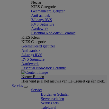
Nectar
KIES Categorie
Geëmailleerd gietijzer
Anti-aanbak
3-Laags RVS
RVS Signature
Aardewerk
Essential Non-Stick Ceramic
KIES Kleur
KIES Categorie
Geëmailleerd gietijzer
Anti-aanbak
3-Laags RVS
RVS Signature
Aardewerk
Essential Non-Stick Ceramic
Nieuw Binnen
Hier vind je al het nieuws van Le Creuset op één plek.
Servies
Servies
Borden & Schalen
Serveerschalen
Servies sets
Tafelgerei