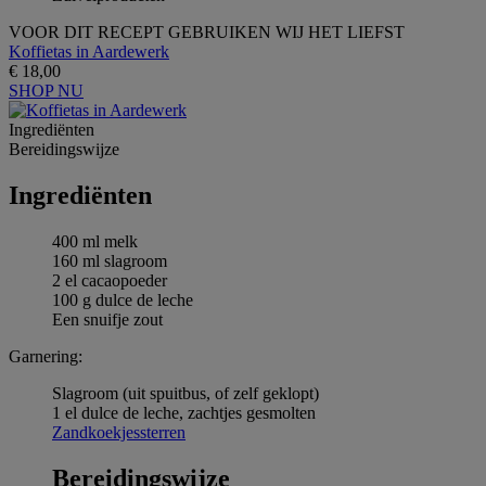
VOOR DIT RECEPT GEBRUIKEN WIJ HET LIEFST
Koffietas in Aardewerk
€ 18,00
SHOP NU
Ingrediёnten
Bereidingswijze
Ingrediёnten
400 ml melk
160 ml slagroom
2 el cacaopoeder
100 g dulce de leche
Een snuifje zout
Garnering:
Slagroom (uit spuitbus, of zelf geklopt)
1 el dulce de leche, zachtjes gesmolten
Zandkoekjessterren
Bereidingswijze