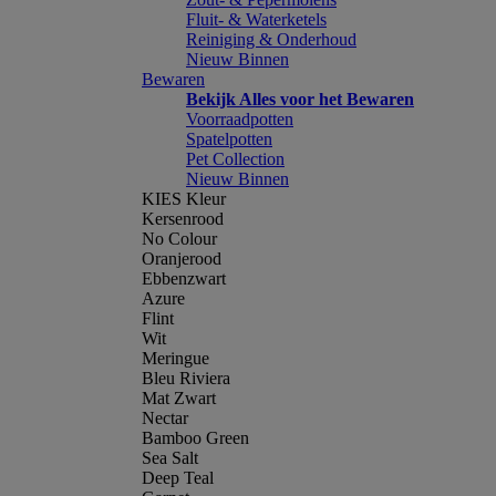
Fluit- & Waterketels
Reiniging & Onderhoud
Nieuw Binnen
Bewaren
Bekijk Alles voor het Bewaren
Voorraadpotten
Spatelpotten
Pet Collection
Nieuw Binnen
KIES Kleur
Kersenrood
No Colour
Oranjerood
Ebbenzwart
Azure
Flint
Wit
Meringue
Bleu Riviera
Mat Zwart
Nectar
Bamboo Green
Sea Salt
Deep Teal