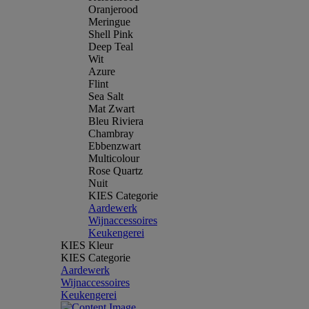
Oranjerood
Meringue
Shell Pink
Deep Teal
Wit
Azure
Flint
Sea Salt
Mat Zwart
Bleu Riviera
Chambray
Ebbenzwart
Multicolour
Rose Quartz
Nuit
KIES Categorie
Aardewerk
Wijnaccessoires
Keukengerei
KIES Kleur
KIES Categorie
Aardewerk
Wijnaccessoires
Keukengerei