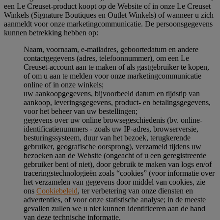
een Le Creuset-product koopt op de Website of in onze Le Creuset
Winkels (Signature Boutiques en Outlet Winkels) of wanneer u zich
aanmeldt voor onze marketingcommunicatie. De persoonsgegevens
kunnen betrekking hebben op:
Naam, voornaam, e-mailadres, geboortedatum en andere
contactgegevens (adres, telefoonnummer), om een Le
Creuset-account aan te maken of als gastgebruiker te kopen,
of om u aan te melden voor onze marketingcommunicatie
online of in onze winkels;
uw aankoopgegevens, bijvoorbeeld datum en tijdstip van
aankoop, leveringsgegevens, product- en betalingsgegevens,
voor het beheer van uw bestellingen;
gegevens over uw online browsegeschiedenis (bv. online-
identificatienummers - zoals uw IP-adres, browserversie,
besturingssysteem, duur van het bezoek, terugkerende
gebruiker, geografische oorsprong), verzameld tijdens uw
bezoeken aan de Website (ongeacht of u een geregistreerde
gebruiker bent of niet), door gebruik te maken van logs en/of
traceringstechnologieën zoals “cookies” (voor informatie over
het verzamelen van gegevens door middel van cookies, zie
ons
Cookiebeleid
, ter verbetering van onze diensten en
advertenties, of voor onze statistische analyse; in de meeste
gevallen zullen we u niet kunnen identificeren aan de hand
van deze technische informatie.