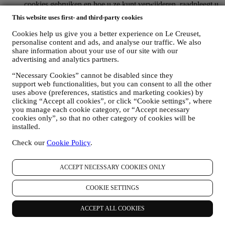
cookies gebruiken en hoe u ze kunt verwijderen, raadpleegt u
ons
Cookiebeleid
,
This website uses first- and third-party cookies
PRODUCT REVIEW
Als u een van onze producten hebt gekocht, kunnen wij u een
Cookies help us give you a better experience on Le Creuset,
e-mail sturen met de vraag om uw producten te beoordelen.
personalise content and ads, and analyse our traffic. We also
Wij zijn geïnteresseerd in productbeoordelingen van onze
share information about your use of our site with our
klanten (als zij dergelijke informatie willen verstrekken) om
advertising and analytics partners.
onze producten en diensten voortdurend te verbeteren. Aan
“Necessary Cookies” cannot be disabled since they
het einde van het aankoopproces kunnen wij u ook uitnodigen
support web functionalities, but you can consent to all the other
om uw productbeoordeling te schrijven. De beoordeling is
uses above (preferences, statistics and marketing cookies) by
niet verplicht, en u bent vrij om deze al dan niet in te dienen.
clicking “Accept all cookies”, or click “Cookie settings”, where
WHATSAPP FOR BUSINESS
you manage each cookie category, or “Accept necessary
Sommige van onze fysieke winkels gebruiken WhatsApp for
cookies only”, so that no other category of cookies will be
Business met klanten die daarom vragen, alleen om
installed.
ondersteuning te bieden en informatie over onze producten te
sturen. Dit kanaal is niet gericht op de verkoop van onze
Check our
Cookie Policy
.
producten. Er worden geen creditcardgegevens of andere
gevoelige informatie gevraagd via WhatsApp. U kunt meer te
weten komen over de voorwaarden en garanties van
ACCEPT NECESSARY COOKIES ONLY
WhatsApp voor de internationale overdracht van uw
gegevens op https://www.whatsapp.com/legal/privacy-policy-
COOKIE SETTINGS
eea. U kunt uw rechten inzake gegevensbescherming
uitoefenen, waaronder het herroepen/uitschrijven en het
ACCEPT ALL COOKIES
wissen van de gegevens, door contact op te nemen met uw
winkel of via
.
Het bewaren van gegevens door WhatsApp