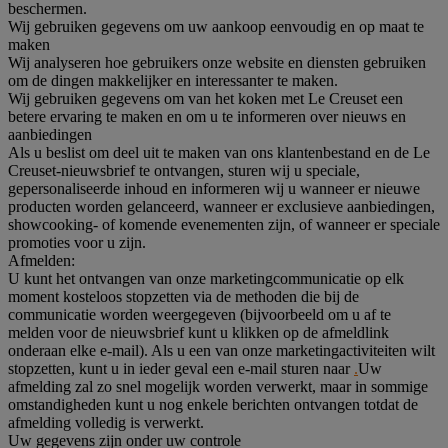
beschermen.
Wij gebruiken gegevens om uw aankoop eenvoudig en op maat te
maken
Wij analyseren hoe gebruikers onze website en diensten gebruiken
om de dingen makkelijker en interessanter te maken.
Wij gebruiken gegevens om van het koken met Le Creuset een
betere ervaring te maken en om u te informeren over nieuws en
aanbiedingen
Als u beslist om deel uit te maken van ons klantenbestand en de Le
Creuset-nieuwsbrief te ontvangen, sturen wij u speciale,
gepersonaliseerde inhoud en informeren wij u wanneer er nieuwe
producten worden gelanceerd, wanneer er exclusieve aanbiedingen,
showcooking- of komende evenementen zijn, of wanneer er speciale
promoties voor u zijn.
Afmelden:
U kunt het ontvangen van onze marketingcommunicatie op elk
moment kosteloos stopzetten via de methoden die bij de
communicatie worden weergegeven (bijvoorbeeld om u af te
melden voor de nieuwsbrief kunt u klikken op de afmeldlink
onderaan elke e-mail). Als u een van onze marketingactiviteiten wilt
stopzetten, kunt u in ieder geval een e-mail sturen naar
.
Uw
afmelding zal zo snel mogelijk worden verwerkt, maar in sommige
omstandigheden kunt u nog enkele berichten ontvangen totdat de
afmelding volledig is verwerkt.
Uw gegevens zijn onder uw controle