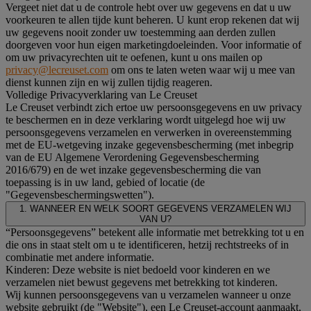
Vergeet niet dat u de controle hebt over uw gegevens en dat u uw
voorkeuren te allen tijde kunt beheren. U kunt erop rekenen dat wij
uw gegevens nooit zonder uw toestemming aan derden zullen
doorgeven voor hun eigen marketingdoeleinden. Voor informatie of
om uw privacyrechten uit te oefenen, kunt u ons mailen op
privacy@lecreuset.com
om ons te laten weten waar wij u mee van
dienst kunnen zijn en wij zullen tijdig reageren.
Volledige Privacyverklaring van Le Creuset
Le Creuset verbindt zich ertoe uw persoonsgegevens en uw privacy
te beschermen en in deze verklaring wordt uitgelegd hoe wij uw
persoonsgegevens verzamelen en verwerken in overeenstemming
met de EU-wetgeving inzake gegevensbescherming (met inbegrip
van de EU Algemene Verordening Gegevensbescherming
2016/679) en de wet inzake gegevensbescherming die van
toepassing is in uw land, gebied of locatie (de
"Gegevensbeschermingswetten").
1. WANNEER EN WELK SOORT GEGEVENS VERZAMELEN WIJ
VAN U?
“Persoonsgegevens” betekent alle informatie met betrekking tot u en
die ons in staat stelt om u te identificeren, hetzij rechtstreeks of in
combinatie met andere informatie.
Kinderen: Deze website is niet bedoeld voor kinderen en we
verzamelen niet bewust gegevens met betrekking tot kinderen.
Wij kunnen persoonsgegevens van u verzamelen wanneer u onze
website gebruikt (de "Website"), een Le Creuset-account aanmaakt,