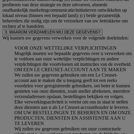
profiteren van deze strategie en deze uitvoeren, alsmede
onafhankelijk marketingcommunicatie/initiatieven ontwikkelen op
lokaal niveau (binnen een bepaald land); (c) beide gezamenlijk
beheerders die nodig zijn om de verzoeken van uw betrokkene om
rechten af te handelen.
3. WAAROM VERZAMELEN WIJ DEZE GEGEVENS?
Wij kunnen uw gegevens verwerken voor de volgende doeleinden:
VOOR ONZE WETTELIJKE VERPLICHTINGEN
Mogelijk moeten we bepaalde gegevens over u verwerken om
te voldoen aan onze wettelijke verplichtingen en andere
verplichtingen die voortvloeien uit instructies van de overheid.
OM EEN LE CREUSET-ACCOUNT AAN TE MAKEN
We zullen uw gegevens gebruiken om een Le Creuset-
account aan te maken die u toegang geeft tot een reeks
voordelen voor geregistreerde gebruikers, om beter te kunnen
genieten van onze diensten, zoals sneller afrekenen, meerdere
verzendadressen opslaan, bestellingen bekijken en volgen.
Elke verwerkingsactiviteit is vereist om ons in staat te stellen
deze diensten aan u als Le Creuset-accounthouder te leveren.
OM UW BESTELLINGEN TE BEHEREN EN OM ONZE
PRODUCTEN, DIENSTEN EN ASSISTENTIE AAN U
TE LEVEREN
Wij zullen uw gegevens gebruiken om onze contractuele