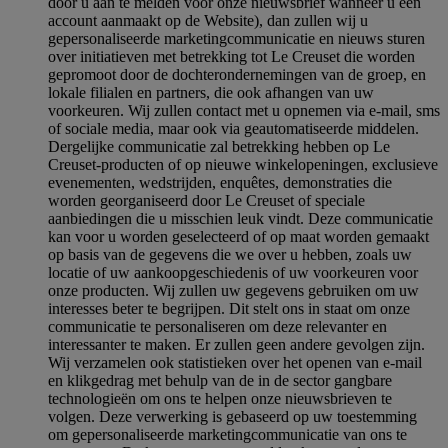
door u aan te melden voor onze nieuwsbrief wanneer u een
account aanmaakt op de Website), dan zullen wij u
gepersonaliseerde marketingcommunicatie en nieuws sturen
over initiatieven met betrekking tot Le Creuset die worden
gepromoot door de dochterondernemingen van de groep, en
lokale filialen en partners, die ook afhangen van uw
voorkeuren. Wij zullen contact met u opnemen via e-mail, sms
of sociale media, maar ook via geautomatiseerde middelen.
Dergelijke communicatie zal betrekking hebben op Le
Creuset-producten of op nieuwe winkelopeningen, exclusieve
evenementen, wedstrijden, enquêtes, demonstraties die
worden georganiseerd door Le Creuset of speciale
aanbiedingen die u misschien leuk vindt. Deze communicatie
kan voor u worden geselecteerd of op maat worden gemaakt
op basis van de gegevens die we over u hebben, zoals uw
locatie of uw aankoopgeschiedenis of uw voorkeuren voor
onze producten. Wij zullen uw gegevens gebruiken om uw
interesses beter te begrijpen. Dit stelt ons in staat om onze
communicatie te personaliseren om deze relevanter en
interessanter te maken. Er zullen geen andere gevolgen zijn.
Wij verzamelen ook statistieken over het openen van e-mail
en klikgedrag met behulp van de in de sector gangbare
technologieën om ons te helpen onze nieuwsbrieven te
volgen. Deze verwerking is gebaseerd op uw toestemming
om gepersonaliseerde marketingcommunicatie van ons te