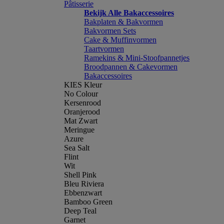
Pâtisserie
Bekijk Alle Bakaccessoires
Bakplaten & Bakvormen
Bakvormen Sets
Cake & Muffinvormen
Taartvormen
Ramekins & Mini-Stoofpannetjes
Broodpannen & Cakevormen
Bakaccessoires
KIES Kleur
No Colour
Kersenrood
Oranjerood
Mat Zwart
Meringue
Azure
Sea Salt
Flint
Wit
Shell Pink
Bleu Riviera
Ebbenzwart
Bamboo Green
Deep Teal
Garnet