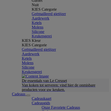
Garnet
Nuit
KIES Categorie
Geëmailleerd gietijzer
Aardewerk
Ketels
Molens
Silicone
Keukengerei
KIES Kleur
KIES Categorie
Geëmailleerd gietijzer
Aardewerk
Ketels
Molens
Silicone
Keukengerei
De essentials van Le Creuset
Van koken tot serveren: vind hier de onmisbare
producten voor uw keuken.
Cadeaus
Cadeaukaart
Cadeaugids
Onze Favoriete Cadeaus