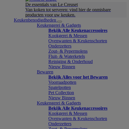
De essentials van Le Creuset
Van koken tot serveren: vind hier de onmisbare
producten voor uw keuken.
Keukenbenodigdheden
Keukengerei & Gadgets
Bekijk Alle Keukenaccessoires
Kookgerei & Messen
Ovenwanten & Keukenschorten
Onderzetters
Zout- & Pepermolens
Fluit- & Waterketels
Reiniging & Onderhoud
Nieuw Binnen
Bewaren
Bekijk Alles voor het Bewaren
Voorraadpotten
Spatelpotten
Pet Collection
Nieuw Binnen
Keukengerei & Gadgets
Bekijk Alle Keukenaccessoires
Kookgerei & Messen
Ovenwanten & Keukenschorten
Onderzetters
Zout- & Pepermolens