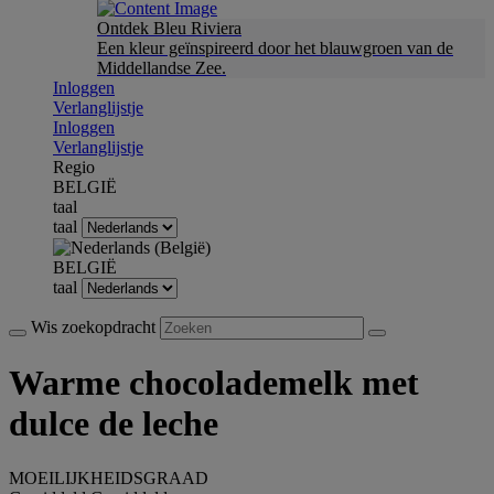
Ontdek Bleu Riviera
Een kleur geïnspireerd door het blauwgroen van de
Middellandse Zee.
Inloggen
Verlanglijstje
Inloggen
Verlanglijstje
Regio
BELGIË
taal
taal
BELGIË
taal
Wis zoekopdracht
Warme chocolademelk met
dulce de leche
MOEILIJKHEIDSGRAAD