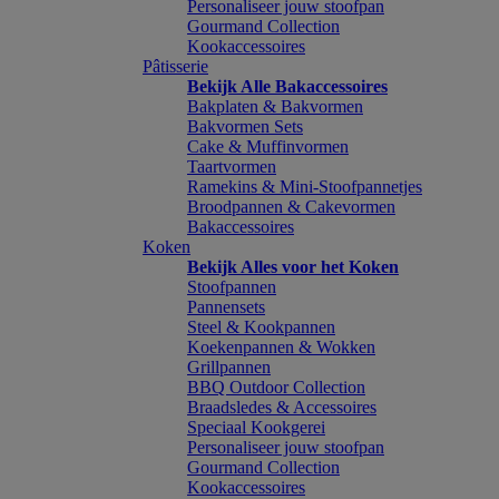
Personaliseer jouw stoofpan
Gourmand Collection
Kookaccessoires
Pâtisserie
Bekijk Alle Bakaccessoires
Bakplaten & Bakvormen
Bakvormen Sets
Cake & Muffinvormen
Taartvormen
Ramekins & Mini-Stoofpannetjes
Broodpannen & Cakevormen
Bakaccessoires
Koken
Bekijk Alles voor het Koken
Stoofpannen
Pannensets
Steel & Kookpannen
Koekenpannen & Wokken
Grillpannen
BBQ Outdoor Collection
Braadsledes & Accessoires
Speciaal Kookgerei
Personaliseer jouw stoofpan
Gourmand Collection
Kookaccessoires