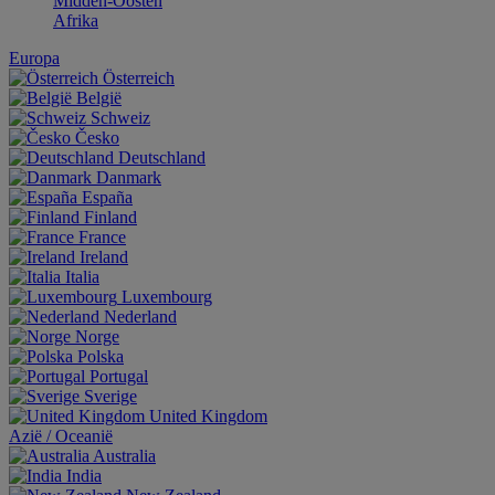
Midden-Oosten
Afrika
Europa
Österreich
België
Schweiz
Česko
Deutschland
Danmark
España
Finland
France
Ireland
Italia
Luxembourg
Nederland
Norge
Polska
Portugal
Sverige
United Kingdom
Aziё / Oceaniё
Australia
India