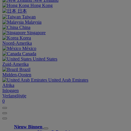
New Zealand
Hong Kong
日本
Taiwan
Malaysia
China
Singapore
Korea
Noord-Amerika
México
Canada
United States
Zuid-Amerika
Brazil
Midden-Oosten
United Arab Emirates
Afrika
Inloggen
Verlanglijstje
0
Nieuw Binnen