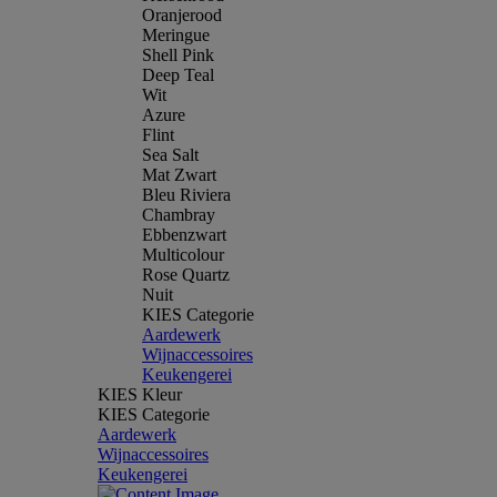
Oranjerood
Meringue
Shell Pink
Deep Teal
Wit
Azure
Flint
Sea Salt
Mat Zwart
Bleu Riviera
Chambray
Ebbenzwart
Multicolour
Rose Quartz
Nuit
KIES Categorie
Aardewerk
Wijnaccessoires
Keukengerei
KIES Kleur
KIES Categorie
Aardewerk
Wijnaccessoires
Keukengerei