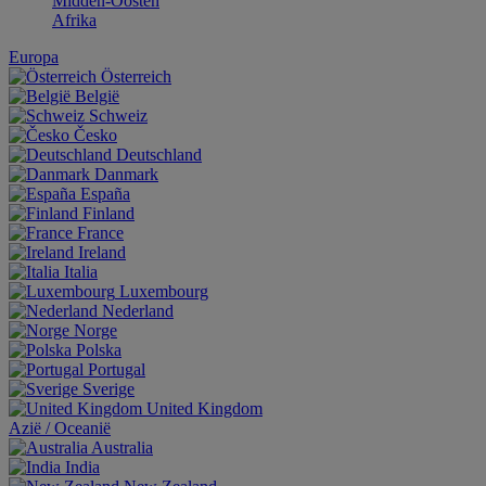
Midden-Oosten
Afrika
Europa
Österreich
België
Schweiz
Česko
Deutschland
Danmark
España
Finland
France
Ireland
Italia
Luxembourg
Nederland
Norge
Polska
Portugal
Sverige
United Kingdom
Aziё / Oceaniё
Australia
India