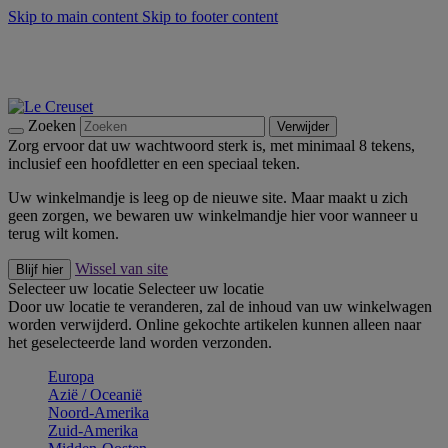
Skip to main content
Skip to footer content
Zomerse buitenmomenten met de BBQ Outdoor Collectie &
Thyme -
Shop Nu
De essentials van Le Creuset -
Ontdek Nu
Nieuwsbrieven: Registreer en bespaar 10%! -
Schrijf je nu in
Zoeken
Verwijder
Zorg ervoor dat uw wachtwoord sterk is, met minimaal 8 tekens,
inclusief een hoofdletter en een speciaal teken.
Uw winkelmandje is leeg op de nieuwe site. Maar maakt u zich
geen zorgen, we bewaren uw winkelmandje hier voor wanneer u
terug wilt komen.
Wissel van site
Blijf hier
Selecteer uw locatie
Selecteer uw locatie
Door uw locatie te veranderen, zal de inhoud van uw winkelwagen
worden verwijderd. Online gekochte artikelen kunnen alleen naar
het geselecteerde land worden verzonden.
Europa
Aziё / Oceaniё
Noord-Amerika
Zuid-Amerika