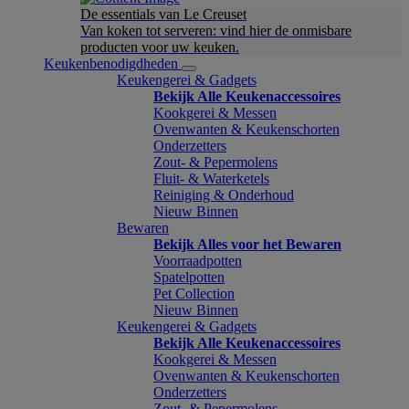
De essentials van Le Creuset
Van koken tot serveren: vind hier de onmisbare
producten voor uw keuken.
Keukenbenodigdheden
Keukengerei & Gadgets
Bekijk Alle Keukenaccessoires
Kookgerei & Messen
Ovenwanten & Keukenschorten
Onderzetters
Zout- & Pepermolens
Fluit- & Waterketels
Reiniging & Onderhoud
Nieuw Binnen
Bewaren
Bekijk Alles voor het Bewaren
Voorraadpotten
Spatelpotten
Pet Collection
Nieuw Binnen
Keukengerei & Gadgets
Bekijk Alle Keukenaccessoires
Kookgerei & Messen
Ovenwanten & Keukenschorten
Onderzetters
Zout- & Pepermolens