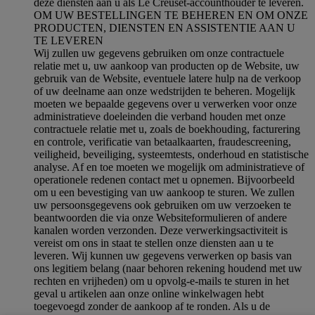
deze diensten aan u als Le Creuset-accounthouder te leveren.
OM UW BESTELLINGEN TE BEHEREN EN OM ONZE
PRODUCTEN, DIENSTEN EN ASSISTENTIE AAN U
TE LEVEREN
Wij zullen uw gegevens gebruiken om onze contractuele
relatie met u, uw aankoop van producten op de Website, uw
gebruik van de Website, eventuele latere hulp na de verkoop
of uw deelname aan onze wedstrijden te beheren. Mogelijk
moeten we bepaalde gegevens over u verwerken voor onze
administratieve doeleinden die verband houden met onze
contractuele relatie met u, zoals de boekhouding, facturering
en controle, verificatie van betaalkaarten, fraudescreening,
veiligheid, beveiliging, systeemtests, onderhoud en statistische
analyse. Af en toe moeten we mogelijk om administratieve of
operationele redenen contact met u opnemen. Bijvoorbeeld
om u een bevestiging van uw aankoop te sturen. We zullen
uw persoonsgegevens ook gebruiken om uw verzoeken te
beantwoorden die via onze Websiteformulieren of andere
kanalen worden verzonden. Deze verwerkingsactiviteit is
vereist om ons in staat te stellen onze diensten aan u te
leveren. Wij kunnen uw gegevens verwerken op basis van
ons legitiem belang (naar behoren rekening houdend met uw
rechten en vrijheden) om u opvolg-e-mails te sturen in het
geval u artikelen aan onze online winkelwagen hebt
toegevoegd zonder de aankoop af te ronden. Als u de