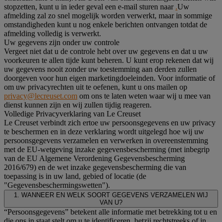
stopzetten, kunt u in ieder geval een e-mail sturen naar
.
Uw
afmelding zal zo snel mogelijk worden verwerkt, maar in sommige
omstandigheden kunt u nog enkele berichten ontvangen totdat de
afmelding volledig is verwerkt.
Uw gegevens zijn onder uw controle
Vergeet niet dat u de controle hebt over uw gegevens en dat u uw
voorkeuren te allen tijde kunt beheren. U kunt erop rekenen dat wij
uw gegevens nooit zonder uw toestemming aan derden zullen
doorgeven voor hun eigen marketingdoeleinden. Voor informatie of
om uw privacyrechten uit te oefenen, kunt u ons mailen op
privacy@lecreuset.com
om ons te laten weten waar wij u mee van
dienst kunnen zijn en wij zullen tijdig reageren.
Volledige Privacyverklaring van Le Creuset
Le Creuset verbindt zich ertoe uw persoonsgegevens en uw privacy
te beschermen en in deze verklaring wordt uitgelegd hoe wij uw
persoonsgegevens verzamelen en verwerken in overeenstemming
met de EU-wetgeving inzake gegevensbescherming (met inbegrip
van de EU Algemene Verordening Gegevensbescherming
2016/679) en de wet inzake gegevensbescherming die van
toepassing is in uw land, gebied of locatie (de
"Gegevensbeschermingswetten").
1. WANNEER EN WELK SOORT GEGEVENS VERZAMELEN WIJ
VAN U?
“Persoonsgegevens” betekent alle informatie met betrekking tot u en
die ons in staat stelt om u te identificeren, hetzij rechtstreeks of in