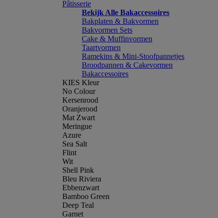
Pâtisserie
Bekijk Alle Bakaccessoires
Bakplaten & Bakvormen
Bakvormen Sets
Cake & Muffinvormen
Taartvormen
Ramekins & Mini-Stoofpannetjes
Broodpannen & Cakevormen
Bakaccessoires
KIES Kleur
No Colour
Kersenrood
Oranjerood
Mat Zwart
Meringue
Azure
Sea Salt
Flint
Wit
Shell Pink
Bleu Riviera
Ebbenzwart
Bamboo Green
Deep Teal
Garnet