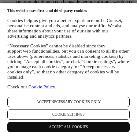
aankoop niet binnen een bepaalde periode afrondt, worden er
geen verdere opvolgingsberichten verzonden.
This website uses first- and third-party cookies
OM U TE INFORMEREN OVER NIEUWS OF
AANBIEDINGEN VAN LE CREUSET-PRODUCTEN
Cookies help us give you a better experience on Le Creuset,
Als u ermee hebt ingestemd dat wij dit doen (bijvoorbeeld
personalise content and ads, and analyse our traffic. We also
door u aan te melden voor onze nieuwsbrief wanneer u een
share information about your use of our site with our
account aanmaakt op de Website), dan zullen wij u
advertising and analytics partners.
gepersonaliseerde marketingcommunicatie en nieuws sturen
over initiatieven met betrekking tot Le Creuset die worden
“Necessary Cookies” cannot be disabled since they
support web functionalities, but you can consent to all the other
gepromoot door de dochterondernemingen van de groep, en
uses above (preferences, statistics and marketing cookies) by
lokale filialen en partners, die ook afhangen van uw
clicking “Accept all cookies”, or click “Cookie settings”, where
voorkeuren. Wij zullen contact met u opnemen via e-mail, sms
you manage each cookie category, or “Accept necessary
of sociale media, maar ook via geautomatiseerde middelen.
cookies only”, so that no other category of cookies will be
Dergelijke communicatie zal betrekking hebben op Le
installed.
Creuset-producten of op nieuwe winkelopeningen, exclusieve
evenementen, wedstrijden, enquêtes, demonstraties die
Check our
Cookie Policy
.
worden georganiseerd door Le Creuset of speciale
aanbiedingen die u misschien leuk vindt. Deze communicatie
kan voor u worden geselecteerd of op maat worden gemaakt
ACCEPT NECESSARY COOKIES ONLY
op basis van de gegevens die we over u hebben, zoals uw
locatie of uw aankoopgeschiedenis of uw voorkeuren voor
COOKIE SETTINGS
onze producten. Wij zullen uw gegevens gebruiken om uw
interesses beter te begrijpen. Dit stelt ons in staat om onze
ACCEPT ALL COOKIES
communicatie te personaliseren om deze relevanter en
interessanter te maken. Er zullen geen andere gevolgen zijn.