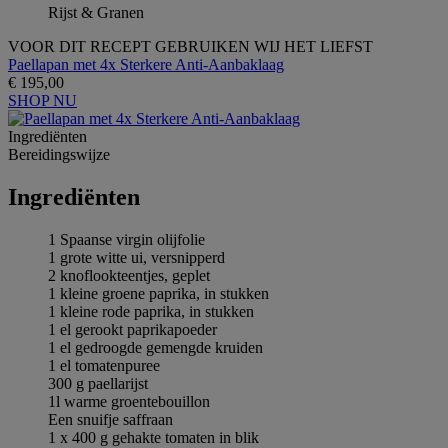
Rijst & Granen
VOOR DIT RECEPT GEBRUIKEN WIJ HET LIEFST
Paellapan met 4x Sterkere Anti-Aanbaklaag
€ 195,00
SHOP NU
Ingrediёnten
Bereidingswijze
Ingrediёnten
1 Spaanse virgin olijfolie
1 grote witte ui, versnipperd
2 knoflookteentjes, geplet
1 kleine groene paprika, in stukken
1 kleine rode paprika, in stukken
1 el gerookt paprikapoeder
1 el gedroogde gemengde kruiden
1 el tomatenpuree
300 g paellarijst
1l warme groentebouillon
Een snuifje saffraan
1 x 400 g gehakte tomaten in blik