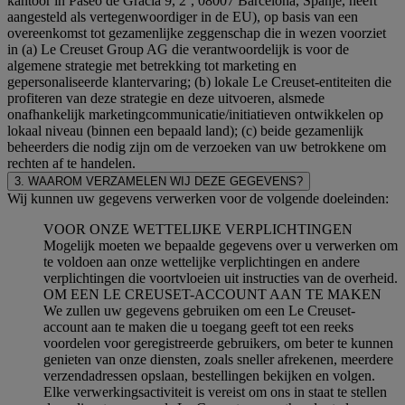
kantoor in Paseo de Gracia 9, 2º, 08007 Barcelona, Spanje, heeft
aangesteld als vertegenwoordiger in de EU), op basis van een
overeenkomst tot gezamenlijke zeggenschap die in wezen voorziet
in (a) Le Creuset Group AG die verantwoordelijk is voor de
algemene strategie met betrekking tot marketing en
gepersonaliseerde klantervaring; (b) lokale Le Creuset-entiteiten die
profiteren van deze strategie en deze uitvoeren, alsmede
onafhankelijk marketingcommunicatie/initiatieven ontwikkelen op
lokaal niveau (binnen een bepaald land); (c) beide gezamenlijk
beheerders die nodig zijn om de verzoeken van uw betrokkene om
rechten af te handelen.
3. WAAROM VERZAMELEN WIJ DEZE GEGEVENS?
Wij kunnen uw gegevens verwerken voor de volgende doeleinden:
VOOR ONZE WETTELIJKE VERPLICHTINGEN
Mogelijk moeten we bepaalde gegevens over u verwerken om
te voldoen aan onze wettelijke verplichtingen en andere
verplichtingen die voortvloeien uit instructies van de overheid.
OM EEN LE CREUSET-ACCOUNT AAN TE MAKEN
We zullen uw gegevens gebruiken om een Le Creuset-
account aan te maken die u toegang geeft tot een reeks
voordelen voor geregistreerde gebruikers, om beter te kunnen
genieten van onze diensten, zoals sneller afrekenen, meerdere
verzendadressen opslaan, bestellingen bekijken en volgen.
Elke verwerkingsactiviteit is vereist om ons in staat te stellen