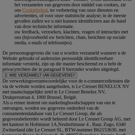
het verzamelen van gegevens door middel van cookies, zie
ons
Cookiebeleid
, ter verbetering van onze diensten en
advertenties, of voor onze statistische analyse; in de meeste
gevallen zullen we u niet kunnen identificeren aan de hand
van deze technische informatie.
uw feedback, verzoeken, klachten, vragen of interacties met
ons (bijvoorbeeld uw berichten, chats, berichten op sociale
media, e-mails of telefoontjes).
De persoonsgegevens die van u worden verzameld wanneer u de
Website gebruikt of anderszins persoonlijk identificeerbare
informatie verstrekt, zijn op die manier beschermd en u hebt de
privacyrechten die in paragraaf 8 hieronder worden uitgelegd.
2. WIE VERZAMELT UW GEGEVENS?
De verwerkingsverantwoordelijke voor de e-commercediensten die
via de website worden aangeboden, is Le Creuset BENELUX NV
met maatschappelijke zetel te Le Creuset Benelux NV,
Drukpersstraat 4, 1000 Brussel, België.
Als u ermee instemt om marketingboodschappen van ons te
ontvangen, worden uw gegevens onderdeel van de
consumentendatabase van Le Creuset Group, die als
gegevensbeheerder wordt beheerd door Le Creuset Group AG, met
het kantoor in Hofstrasse 1A,Neuhofstrasse 4 , Baar, Zugo, 6340
Zwitserland (die Le Creuset SL, BTW-nummer B62153630, met