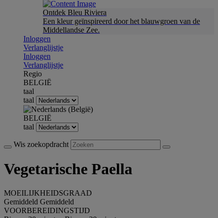
Ontdek Bleu Riviera
Een kleur geïnspireerd door het blauwgroen van de
Middellandse Zee.
Inloggen
Verlanglijstje
Inloggen
Verlanglijstje
Regio
BELGIË
taal
taal
BELGIË
taal
Wis zoekopdracht
Vegetarische Paella
MOEILIJKHEIDSGRAAD
Gemiddeld
Gemiddeld
VOORBEREIDINGSTIJD