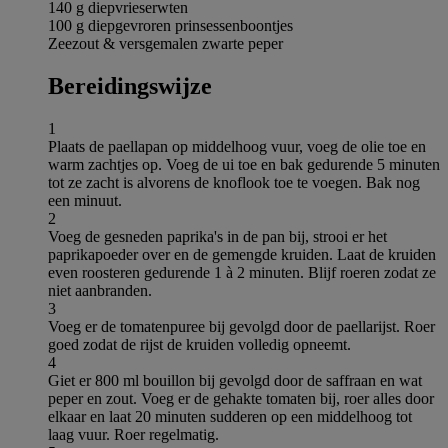
140 g diepvrieserwten
100 g diepgevroren prinsessenboontjes
Zeezout & versgemalen zwarte peper
Bereidingswijze
1
Plaats de paellapan op middelhoog vuur, voeg de olie toe en
warm zachtjes op. Voeg de ui toe en bak gedurende 5 minuten
tot ze zacht is alvorens de knoflook toe te voegen. Bak nog
een minuut.
2
Voeg de gesneden paprika's in de pan bij, strooi er het
paprikapoeder over en de gemengde kruiden. Laat de kruiden
even roosteren gedurende 1 à 2 minuten. Blijf roeren zodat ze
niet aanbranden.
3
Voeg er de tomatenpuree bij gevolgd door de paellarijst. Roer
goed zodat de rijst de kruiden volledig opneemt.
4
Giet er 800 ml bouillon bij gevolgd door de saffraan en wat
peper en zout. Voeg er de gehakte tomaten bij, roer alles door
elkaar en laat 20 minuten sudderen op een middelhoog tot
laag vuur. Roer regelmatig.