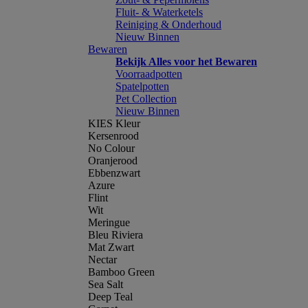
Fluit- & Waterketels
Reiniging & Onderhoud
Nieuw Binnen
Bewaren
Bekijk Alles voor het Bewaren
Voorraadpotten
Spatelpotten
Pet Collection
Nieuw Binnen
KIES Kleur
Kersenrood
No Colour
Oranjerood
Ebbenzwart
Azure
Flint
Wit
Meringue
Bleu Riviera
Mat Zwart
Nectar
Bamboo Green
Sea Salt
Deep Teal