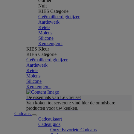
Garnet
Nuit
KIES Categorie
Geëmailleerd gietijzer
Aardewerk
Ketels
Molens
Silicone
Keukengerei
KIES Kleur
KIES Categorie
Geëmailleerd gietijzer
Aardewerk
Ketels
Molens
Silicone
Keukengerei
De essentials van Le Creuset
Van koken tot serveren: vind hier de onmisbare
producten voor uw keuken.
Cadeaus
Cadeaukaart
Cadeaugids
Onze Favoriete Cadeaus