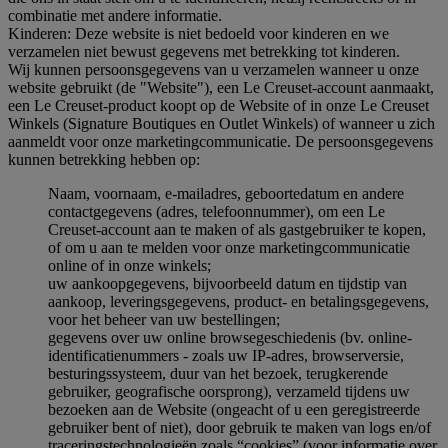
combinatie met andere informatie.
Kinderen: Deze website is niet bedoeld voor kinderen en we
verzamelen niet bewust gegevens met betrekking tot kinderen.
Wij kunnen persoonsgegevens van u verzamelen wanneer u onze
website gebruikt (de "Website"), een Le Creuset-account aanmaakt,
een Le Creuset-product koopt op de Website of in onze Le Creuset
Winkels (Signature Boutiques en Outlet Winkels) of wanneer u zich
aanmeldt voor onze marketingcommunicatie. De persoonsgegevens
kunnen betrekking hebben op:
Naam, voornaam, e-mailadres, geboortedatum en andere
contactgegevens (adres, telefoonnummer), om een Le
Creuset-account aan te maken of als gastgebruiker te kopen,
of om u aan te melden voor onze marketingcommunicatie
online of in onze winkels;
uw aankoopgegevens, bijvoorbeeld datum en tijdstip van
aankoop, leveringsgegevens, product- en betalingsgegevens,
voor het beheer van uw bestellingen;
gegevens over uw online browsegeschiedenis (bv. online-
identificatienummers - zoals uw IP-adres, browserversie,
besturingssysteem, duur van het bezoek, terugkerende
gebruiker, geografische oorsprong), verzameld tijdens uw
bezoeken aan de Website (ongeacht of u een geregistreerde
gebruiker bent of niet), door gebruik te maken van logs en/of
traceringstechnologieën zoals “cookies” (voor informatie over