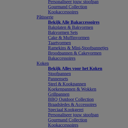
Personaliseer jouw stoofpan
Gourmand Collection
Kookaccessoires
Pâtisserie
Bekijk Alle Bakaccessoires
Bakplaten & Bakvormen
Bakvormen Sets
Cake & Muffinvormen
Taartvormen
Ramekins & Mini-Stoofpannetjes
Broodpannen & Cakevormen
Bakaccessoires
Koken
Bekijk Alles voor het Koken
Stoofpannen
Pannensets
Steel & Kookpannen
Koekenpannen & Wokken
Grillpannen
BBQ Outdoor Collection
Braadsledes & Accessoires
Speciaal Kookgerei
Personaliseer jouw stoofpan
Gourmand Collection
Kookaccessoires