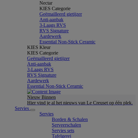
Nectar
KIES Categorie
Geëmailleerd gietijzer
Anti-aanbak
3-Laags RVS
RVS Signature
Aardewerk
Essential Non-Stick Ceramic
KIES Kleur
KIES Categorie
Geëmailleerd gietijzer
Anti-aanbak
3-Laags RVS
RVS Signature
Aardewerk
Essential Non-Stick Ceramic
Nieuw Binnen
Hier vind je al het nieuws van Le Creuset op één plek.
Servies
Servies
Borden & Schalen
Serveerschalen
Servies sets
Tafelgerei