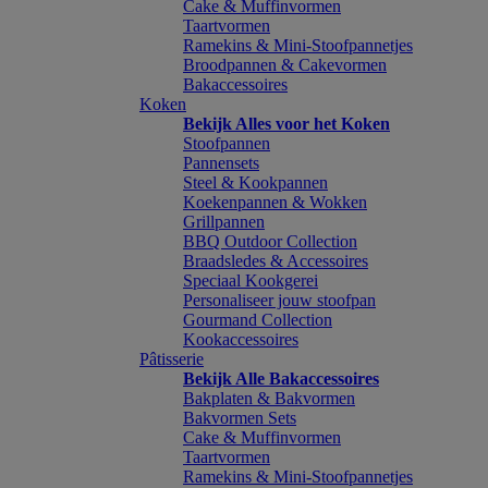
Cake & Muffinvormen
Taartvormen
Ramekins & Mini-Stoofpannetjes
Broodpannen & Cakevormen
Bakaccessoires
Koken
Bekijk Alles voor het Koken
Stoofpannen
Pannensets
Steel & Kookpannen
Koekenpannen & Wokken
Grillpannen
BBQ Outdoor Collection
Braadsledes & Accessoires
Speciaal Kookgerei
Personaliseer jouw stoofpan
Gourmand Collection
Kookaccessoires
Pâtisserie
Bekijk Alle Bakaccessoires
Bakplaten & Bakvormen
Bakvormen Sets
Cake & Muffinvormen
Taartvormen
Ramekins & Mini-Stoofpannetjes