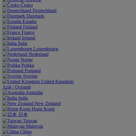
Česko
Deutschland
Danmark
España
Finland
France
Ireland
Italia
Luxembourg
Nederland
Norge
Polska
Portugal
Sverige
United Kingdom
Aziё / Oceaniё
Australia
India
New Zealand
Hong Kong
日本
Taiwan
Malaysia
China