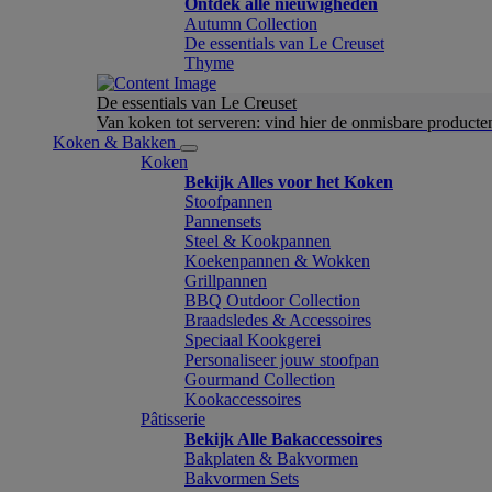
Ontdek alle nieuwigheden
Autumn Collection
De essentials van Le Creuset
Thyme
De essentials van Le Creuset
Van koken tot serveren: vind hier de onmisbare product
Koken & Bakken
Koken
Bekijk Alles voor het Koken
Stoofpannen
Pannensets
Steel & Kookpannen
Koekenpannen & Wokken
Grillpannen
BBQ Outdoor Collection
Braadsledes & Accessoires
Speciaal Kookgerei
Personaliseer jouw stoofpan
Gourmand Collection
Kookaccessoires
Pâtisserie
Bekijk Alle Bakaccessoires
Bakplaten & Bakvormen
Bakvormen Sets