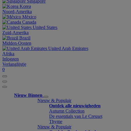
Singapore
Korea
Noord-Amerika
México
Canada
United States
Zuid-Amerika
Brazil
Midden-Oosten
United Arab Emirates
Afrika
Inloggen
Verlanglijstje
0
Nieuw Binnen
Nieuw & Populair
Ontdek alle nieuwigheden
Autumn Collection
De essentials van Le Creuset
Thyme
Nieuw & Populair