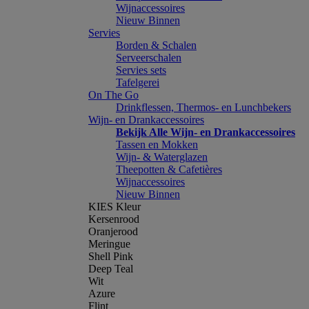
Wijnaccessoires
Nieuw Binnen
Servies
Borden & Schalen
Serveerschalen
Servies sets
Tafelgerei
On The Go
Drinkflessen, Thermos- en Lunchbekers
Wijn- en Drankaccessoires
Bekijk Alle Wijn- en Drankaccessoires
Tassen en Mokken
Wijn- & Waterglazen
Theepotten & Cafetières
Wijnaccessoires
Nieuw Binnen
KIES Kleur
Kersenrood
Oranjerood
Meringue
Shell Pink
Deep Teal
Wit
Azure
Flint