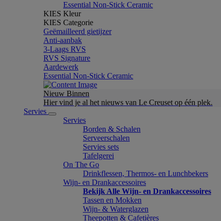
Essential Non-Stick Ceramic
KIES Kleur
KIES Categorie
Geëmailleerd gietijzer
Anti-aanbak
3-Laags RVS
RVS Signature
Aardewerk
Essential Non-Stick Ceramic
Nieuw Binnen
Hier vind je al het nieuws van Le Creuset op één plek.
Servies
Servies
Borden & Schalen
Serveerschalen
Servies sets
Tafelgerei
On The Go
Drinkflessen, Thermos- en Lunchbekers
Wijn- en Drankaccessoires
Bekijk Alle Wijn- en Drankaccessoires
Tassen en Mokken
Wijn- & Waterglazen
Theepotten & Cafetières