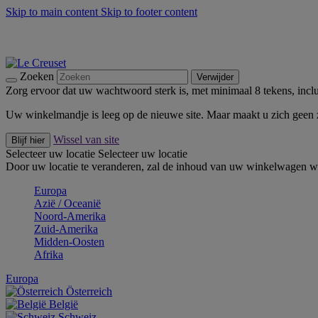
Skip to main content
Skip to footer content
Zomerse buitenmomenten met de BBQ Outdoor Collectie & Thy
De essentials van Le Creuset -
Ontdek Nu
Nieuwsbrieven: Registreer en bespaar 10%! -
Schrijf je nu in
Zoeken
Verwijder
Zorg ervoor dat uw wachtwoord sterk is, met minimaal 8 tekens, inclus
Uw winkelmandje is leeg op de nieuwe site. Maar maakt u zich geen
Wissel van site
Blijf hier
Selecteer uw locatie
Selecteer uw locatie
Door uw locatie te veranderen, zal de inhoud van uw winkelwagen wo
Europa
Aziё / Oceaniё
Noord-Amerika
Zuid-Amerika
Midden-Oosten
Afrika
Europa
Österreich
België
Schweiz