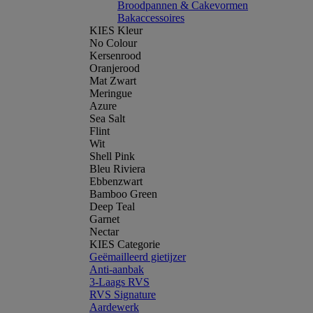
Broodpannen & Cakevormen
Bakaccessoires
KIES Kleur
No Colour
Kersenrood
Oranjerood
Mat Zwart
Meringue
Azure
Sea Salt
Flint
Wit
Shell Pink
Bleu Riviera
Ebbenzwart
Bamboo Green
Deep Teal
Garnet
Nectar
KIES Categorie
Geëmailleerd gietijzer
Anti-aanbak
3-Laags RVS
RVS Signature
Aardewerk