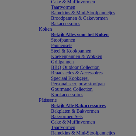
Cake & Muffinvormen
Taartvormen
Ramekins & Mini-Stoofpannetjes
Broodpannen & Cakevormen
Bakaccessoires
Koken
Bekijk Alles voor het Koken
Stoofpannen
Pannensets
Steel & Kookpannen
Koekenpannen & Wokken
Grillpannen
BBQ Outdoor Collection
Braadsledes & Accessoires
Speciaal Kookgerei
Personaliseer jouw stoofpan
Gourmand Collection
Kookaccessoires
Pâtisserie
Bekijk Alle Bakaccessoires
Bakplaten & Bakvormen
Bakvormen Sets
Cake & Muffinvormen
Taartvormen
Ramekins & Mini-Stoofpannetjes