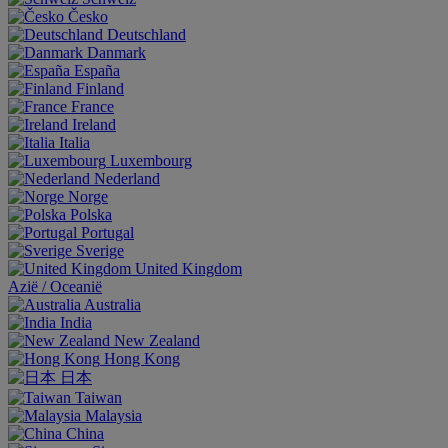
Česko
Deutschland
Danmark
España
Finland
France
Ireland
Italia
Luxembourg
Nederland
Norge
Polska
Portugal
Sverige
United Kingdom
Aziё / Oceaniё
Australia
India
New Zealand
Hong Kong
日本
Taiwan
Malaysia
China