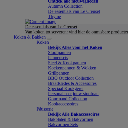
Ontdek alle nieuwigheden
Autumn Collection
De essentials van Le Creuset
Thyme
De essentials van Le Creuset
Van koken tot serveren: vind hier de onmisbare product
Koken & Bakken
Koken
Bekijk Alles voor het Koken
Stoofpannen
Pannensets
Steel & Kookpannen
Koekenpannen & Wokken
Grillpannen
BBQ Outdoor Collection
Braadsledes & Accessoires
Speciaal Kookgerei
Personaliseer jouw stoofpan
Gourmand Collection
Kookaccessoires
Pâtisserie
Bekijk Alle Bakaccessoires
Bakplaten & Bakvormen
Bakvormen Sets