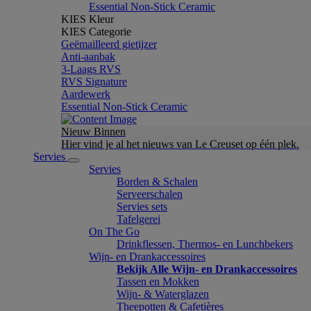
Essential Non-Stick Ceramic
KIES Kleur
KIES Categorie
Geëmailleerd gietijzer
Anti-aanbak
3-Laags RVS
RVS Signature
Aardewerk
Essential Non-Stick Ceramic
Nieuw Binnen
Hier vind je al het nieuws van Le Creuset op één plek.
Servies
Servies
Borden & Schalen
Serveerschalen
Servies sets
Tafelgerei
On The Go
Drinkflessen, Thermos- en Lunchbekers
Wijn- en Drankaccessoires
Bekijk Alle Wijn- en Drankaccessoires
Tassen en Mokken
Wijn- & Waterglazen
Theepotten & Cafetières