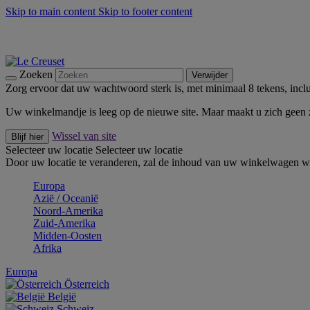
Skip to main content
Skip to footer content
Zomerse buitenmomenten met de BBQ Outdoor Collectie & Thy
De essentials van Le Creuset -
Ontdek Nu
Nieuwsbrieven: Registreer en bespaar 10%! -
Schrijf je nu in
Zoeken
Verwijder
Zorg ervoor dat uw wachtwoord sterk is, met minimaal 8 tekens, inclus
Uw winkelmandje is leeg op de nieuwe site. Maar maakt u zich geen
Wissel van site
Blijf hier
Selecteer uw locatie
Selecteer uw locatie
Door uw locatie te veranderen, zal de inhoud van uw winkelwagen wo
Europa
Aziё / Oceaniё
Noord-Amerika
Zuid-Amerika
Midden-Oosten
Afrika
Europa
Österreich
België
Schweiz