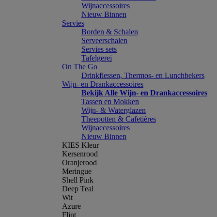
Wijnaccessoires
Nieuw Binnen
Servies
Borden & Schalen
Serveerschalen
Servies sets
Tafelgerei
On The Go
Drinkflessen, Thermos- en Lunchbekers
Wijn- en Drankaccessoires
Bekijk Alle Wijn- en Drankaccessoires
Tassen en Mokken
Wijn- & Waterglazen
Theepotten & Cafetières
Wijnaccessoires
Nieuw Binnen
KIES Kleur
Kersenrood
Oranjerood
Meringue
Shell Pink
Deep Teal
Wit
Azure
Flint