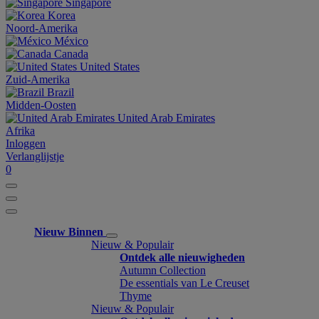
Singapore
Korea
Noord-Amerika
México
Canada
United States
Zuid-Amerika
Brazil
Midden-Oosten
United Arab Emirates
Afrika
Inloggen
Verlanglijstje
0
Nieuw Binnen
Nieuw & Populair
Ontdek alle nieuwigheden
Autumn Collection
De essentials van Le Creuset
Thyme
Nieuw & Populair