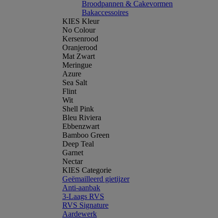
Broodpannen & Cakevormen
Bakaccessoires
KIES Kleur
No Colour
Kersenrood
Oranjerood
Mat Zwart
Meringue
Azure
Sea Salt
Flint
Wit
Shell Pink
Bleu Riviera
Ebbenzwart
Bamboo Green
Deep Teal
Garnet
Nectar
KIES Categorie
Geëmailleerd gietijzer
Anti-aanbak
3-Laags RVS
RVS Signature
Aardewerk