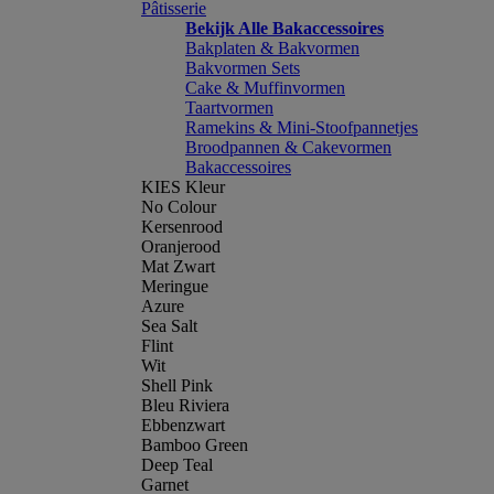
Pâtisserie
Bekijk Alle Bakaccessoires
Bakplaten & Bakvormen
Bakvormen Sets
Cake & Muffinvormen
Taartvormen
Ramekins & Mini-Stoofpannetjes
Broodpannen & Cakevormen
Bakaccessoires
KIES Kleur
No Colour
Kersenrood
Oranjerood
Mat Zwart
Meringue
Azure
Sea Salt
Flint
Wit
Shell Pink
Bleu Riviera
Ebbenzwart
Bamboo Green
Deep Teal
Garnet