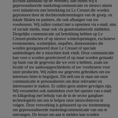
account aanmaakt op de Website), dan zullen wij u
gepersonaliseerde marketingcommunicatie en nieuws sturen
over initiatieven met betrekking tot Le Creuset die worden
gepromoot door de dochterondernemingen van de groep, en
lokale filialen en partners, die ook afhangen van uw
voorkeuren. Wij zullen contact met u opnemen via e-mail, sms
of sociale media, maar ook via geautomatiseerde middelen.
Dergelijke communicatie zal betrekking hebben op Le
Creuset-producten of op nieuwe winkelopeningen, exclusieve
evenementen, wedstrijden, enquêtes, demonstraties die
worden georganiseerd door Le Creuset of speciale
aanbiedingen die u misschien leuk vindt. Deze communicatie
kan voor u worden geselecteerd of op maat worden gemaakt
op basis van de gegevens die we over u hebben, zoals uw
locatie of uw aankoopgeschiedenis of uw voorkeuren voor
onze producten. Wij zullen uw gegevens gebruiken om uw
interesses beter te begrijpen. Dit stelt ons in staat om onze
communicatie te personaliseren om deze relevanter en
interessanter te maken. Er zullen geen andere gevolgen zijn.
Wij verzamelen ook statistieken over het openen van e-mail
en klikgedrag met behulp van de in de sector gangbare
technologieën om ons te helpen onze nieuwsbrieven te
volgen. Deze verwerking is gebaseerd op uw toestemming
om gepersonaliseerde marketingcommunicatie van ons te
ontvangen. De keuze om aan te melden kan worden