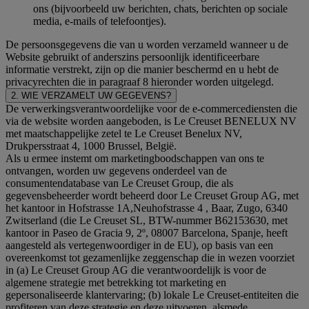
ons (bijvoorbeeld uw berichten, chats, berichten op sociale
media, e-mails of telefoontjes).
De persoonsgegevens die van u worden verzameld wanneer u de
Website gebruikt of anderszins persoonlijk identificeerbare
informatie verstrekt, zijn op die manier beschermd en u hebt de
privacyrechten die in paragraaf 8 hieronder worden uitgelegd.
2. WIE VERZAMELT UW GEGEVENS?
De verwerkingsverantwoordelijke voor de e-commercediensten die
via de website worden aangeboden, is Le Creuset BENELUX NV
met maatschappelijke zetel te Le Creuset Benelux NV,
Drukpersstraat 4, 1000 Brussel, België.
Als u ermee instemt om marketingboodschappen van ons te
ontvangen, worden uw gegevens onderdeel van de
consumentendatabase van Le Creuset Group, die als
gegevensbeheerder wordt beheerd door Le Creuset Group AG, met
het kantoor in Hofstrasse 1A,Neuhofstrasse 4 , Baar, Zugo, 6340
Zwitserland (die Le Creuset SL, BTW-nummer B62153630, met
kantoor in Paseo de Gracia 9, 2º, 08007 Barcelona, Spanje, heeft
aangesteld als vertegenwoordiger in de EU), op basis van een
overeenkomst tot gezamenlijke zeggenschap die in wezen voorziet
in (a) Le Creuset Group AG die verantwoordelijk is voor de
algemene strategie met betrekking tot marketing en
gepersonaliseerde klantervaring; (b) lokale Le Creuset-entiteiten die
profiteren van deze strategie en deze uitvoeren, alsmede