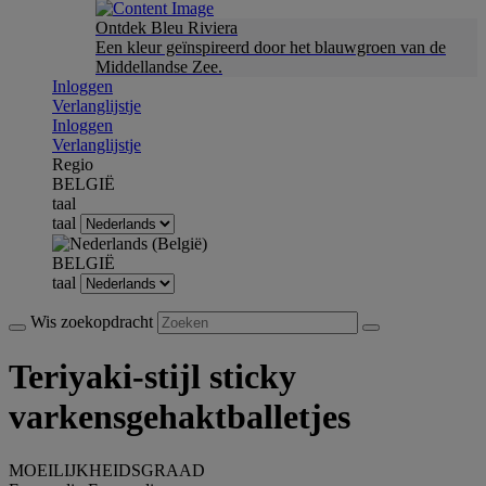
Ontdek Bleu Riviera
Een kleur geïnspireerd door het blauwgroen van de
Middellandse Zee.
Inloggen
Verlanglijstje
Inloggen
Verlanglijstje
Regio
BELGIË
taal
taal
BELGIË
taal
Wis zoekopdracht
Teriyaki-stijl sticky
varkensgehaktballetjes
MOEILIJKHEIDSGRAAD