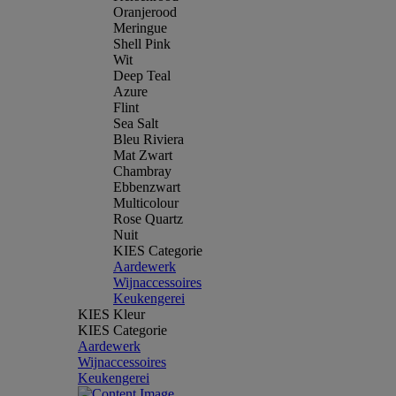
Oranjerood
Meringue
Shell Pink
Wit
Deep Teal
Azure
Flint
Sea Salt
Bleu Riviera
Mat Zwart
Chambray
Ebbenzwart
Multicolour
Rose Quartz
Nuit
KIES Categorie
Aardewerk
Wijnaccessoires
Keukengerei
KIES Kleur
KIES Categorie
Aardewerk
Wijnaccessoires
Keukengerei