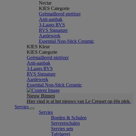
Nectar
KIES Categorie
Geëmailleerd gietijzer
Anti-aanbak
3-Laags RVS
RVS Signature
Aardewerk
Essential Non-Stick Ceramic
KIES Kleur
KIES Categorie
Geëmailleerd gietijzer
Anti-aanbak
3-Laags RVS
RVS Signature
Aardewerk
Essential Non-Stick Ceramic
Nieuw Binnen
Hier vind je al het nieuws van Le Creuset op één plek.
Servies
Servies
Borden & Schalen
Serveerschalen
Servies sets
Tafelgerei