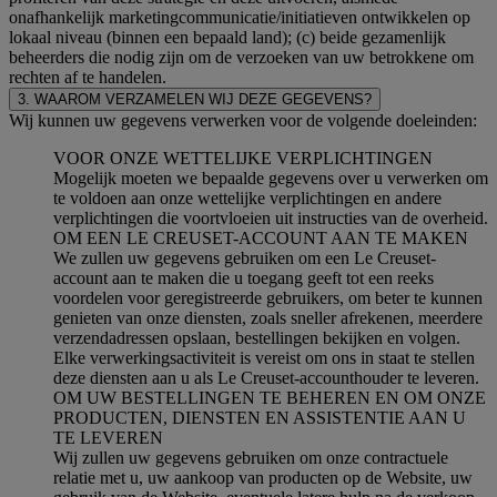
onafhankelijk marketingcommunicatie/initiatieven ontwikkelen op
lokaal niveau (binnen een bepaald land); (c) beide gezamenlijk
beheerders die nodig zijn om de verzoeken van uw betrokkene om
rechten af te handelen.
3. WAAROM VERZAMELEN WIJ DEZE GEGEVENS?
Wij kunnen uw gegevens verwerken voor de volgende doeleinden:
VOOR ONZE WETTELIJKE VERPLICHTINGEN
Mogelijk moeten we bepaalde gegevens over u verwerken om
te voldoen aan onze wettelijke verplichtingen en andere
verplichtingen die voortvloeien uit instructies van de overheid.
OM EEN LE CREUSET-ACCOUNT AAN TE MAKEN
We zullen uw gegevens gebruiken om een Le Creuset-
account aan te maken die u toegang geeft tot een reeks
voordelen voor geregistreerde gebruikers, om beter te kunnen
genieten van onze diensten, zoals sneller afrekenen, meerdere
verzendadressen opslaan, bestellingen bekijken en volgen.
Elke verwerkingsactiviteit is vereist om ons in staat te stellen
deze diensten aan u als Le Creuset-accounthouder te leveren.
OM UW BESTELLINGEN TE BEHEREN EN OM ONZE
PRODUCTEN, DIENSTEN EN ASSISTENTIE AAN U
TE LEVEREN
Wij zullen uw gegevens gebruiken om onze contractuele
relatie met u, uw aankoop van producten op de Website, uw