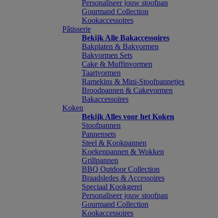
Personaliseer jouw stoofpan
Gourmand Collection
Kookaccessoires
Pâtisserie
Bekijk Alle Bakaccessoires
Bakplaten & Bakvormen
Bakvormen Sets
Cake & Muffinvormen
Taartvormen
Ramekins & Mini-Stoofpannetjes
Broodpannen & Cakevormen
Bakaccessoires
Koken
Bekijk Alles voor het Koken
Stoofpannen
Pannensets
Steel & Kookpannen
Koekenpannen & Wokken
Grillpannen
BBQ Outdoor Collection
Braadsledes & Accessoires
Speciaal Kookgerei
Personaliseer jouw stoofpan
Gourmand Collection
Kookaccessoires