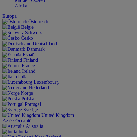
Midden-Oosten
Afrika
Europa
Österreich
België
Schweiz
Česko
Deutschland
Danmark
España
Finland
France
Ireland
Italia
Luxembourg
Nederland
Norge
Polska
Portugal
Sverige
United Kingdom
Aziё / Oceaniё
Australia
India