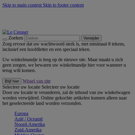
Skip to main content
Skip to footer content
Zomerse buitenmomenten met de BBQ Outdoor Collectie &
Thyme -
Shop Nu
De essentials van Le Creuset -
Ontdek Nu
Nieuwsbrieven: Registreer en bespaar 10%! -
Schrijf je nu in
Zoeken
Verwijder
Zorg ervoor dat uw wachtwoord sterk is, met minimaal 8 tekens,
inclusief een hoofdletter en een speciaal teken.
Uw winkelmandje is leeg op de nieuwe site. Maar maakt u zich
geen zorgen, we bewaren uw winkelmandje hier voor wanneer u
terug wilt komen.
Wissel van site
Blijf hier
Selecteer uw locatie
Selecteer uw locatie
Door uw locatie te veranderen, zal de inhoud van uw winkelwagen
worden verwijderd. Online gekochte artikelen kunnen alleen naar
het geselecteerde land worden verzonden.
Europa
Aziё / Oceaniё
Noord-Amerika
Zuid-Amerika