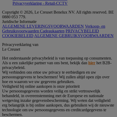
Privacyverklaring - Retail-CCTV
Copyright © 2026, Le Creuset Benelux NV. All rights reserved. BE
0880 053 779.
Juridische Informatie
ALGEMENE LEVERINGSVOORWAARDEN
Verkoop- en
Gebruiksvoorwaarden Cadeaukaarten
PRIVACYBELEID
COOKIEBELEID
ALGEMENE GEBRUIKSVOORWAARDEN
Privacyverklaring van
Le Creuset
Het onderstaande privacybeleid is van toepassing op consumenten.
Als u een zakelijke partner van ons bent, bekijk dan
hier
het B2B-
privacybeleid.
Wij verbinden ons ertoe uw privacy te eerbiedigen en uw
persoonsgegevens te beschermen! Wij zullen altijd open zijn over
hoe en waarom we uw gegevens gebruiken.
Veiligheid bij online aankopen is onze prioriteit
Uw persoonsgegevens worden veilig en strikt vertrouwelijk
behandeld, in overeenstemming met de Europese en nationale
wetgeving inzake gegevensbescherming. Wij weten dat veiligheid
erg belangrijk is bij online aankopen, dus gebruiken wij de nieuwste
technologie om uw persoonsgegevens en creditcardgegevens te
beschermen.