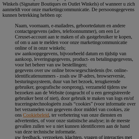
Winkels (Signature Boutiques en Outlet Winkels) of wanneer u zich
aanmeldt voor onze marketingcommunicatie. De persoonsgegevens
kunnen betrekking hebben op:
Naam, voornaam, e-mailadres, geboortedatum en andere
contactgegevens (adres, telefoonnummer), om een Le
Creuset-account aan te maken of als gastgebruiker te kopen,
of om u aan te melden voor onze marketingcommunicatie
online of in onze winkels;
uw aankoopgegevens, bijvoorbeeld datum en tijdstip van
aankoop, leveringsgegevens, product- en betalingsgegevens,
voor het beheer van uw bestellingen;
gegevens over uw online browsegeschiedenis (bv. online-
identificatienummers - zoals uw IP-adres, browserversie,
besturingssysteem, duur van het bezoek, terugkerende
gebruiker, geografische oorsprong), verzameld tijdens uw
bezoeken aan de Website (ongeacht of u een geregistreerde
gebruiker bent of niet), door gebruik te maken van logs en/of
traceringstechnologieën zoals “cookies” (voor informatie over
het verzamelen van gegevens door middel van cookies, zie
ons
Cookiebeleid
, ter verbetering van onze diensten en
advertenties, of voor onze statistische analyse; in de meeste
gevallen zullen we u niet kunnen identificeren aan de hand
van deze technische informatie.
uw feedback, verzoeken, klachten, vragen of interacties met