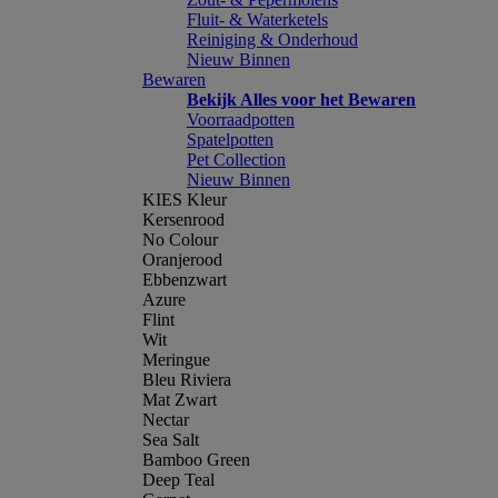
Fluit- & Waterketels
Reiniging & Onderhoud
Nieuw Binnen
Bewaren
Bekijk Alles voor het Bewaren
Voorraadpotten
Spatelpotten
Pet Collection
Nieuw Binnen
KIES Kleur
Kersenrood
No Colour
Oranjerood
Ebbenzwart
Azure
Flint
Wit
Meringue
Bleu Riviera
Mat Zwart
Nectar
Sea Salt
Bamboo Green
Deep Teal