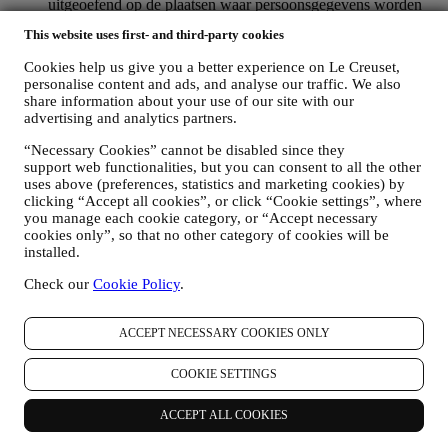
uitgeoefend op de plaatsen waar persoonsgegevens worden
verzameld door het juiste selectievakje aan te vinken of, als u
This website uses first- and third-party cookies
een Le Creuset-account heeft, via het Mijn account-gedeelte
van de Website.
Afmelden
: U kunt het ontvangen van onze
Cookies help us give you a better experience on Le Creuset,
marketingcommunicatie of updates te allen tijde kosteloos
personalise content and ads, and analyse our traffic. We also
stopzetten via de methoden die bij de communicatie worden
share information about your use of our site with our
weergegeven (om u bijvoorbeeld af te melden voor de
advertising and analytics partners.
nieuwsbrief kunt u klikken op de afmeldlink onderaan elke e-
mail). Als u een Le Creuset account hebt, kunt u eenvoudig
“Necessary Cookies” cannot be disabled since they
uw marketingvoorkeuren beheren. Als u onze
support web functionalities, but you can consent to all the other
uses above (preferences, statistics and marketing cookies) by
marketingactiviteiten wilt stopzetten, kunt u in ieder geval een
clicking “Accept all cookies”, or click “Cookie settings”, where
e-mail sturen naar
privacy@lecreuset.com
. Wij zullen uw
you manage each cookie category, or “Accept necessary
afmelding zo spoedig mogelijk verwerken, maar in sommige
cookies only”, so that no other category of cookies will be
gevallen kunt u nog enkele berichten ontvangen totdat de
installed.
afmelding volledig is verwerkt.
Weet dat wij uw contactgegevens en andere
Check our
Cookie Policy
.
persoonsgegevens niet doorgeven of verkopen aan andere
bedrijven voor hun marketingdoeleinden.
RE-TARGETING / OM ONZE AANBIEDINGEN AAN
ACCEPT NECESSARY COOKIES ONLY
TE PASSEN EN DE KLANTERVARING TE
VERBETEREN
COOKIE SETTINGS
Wij willen uw gegevens gebruiken om onze diensten en
aanbiedingen af te stemmen op uw behoeften en voorkeuren
ACCEPT ALL COOKIES
om u een gepersonaliseerde Le Creuset-klantervaring te
bieden. Wij doen dit door uw gewoontes of interesses te