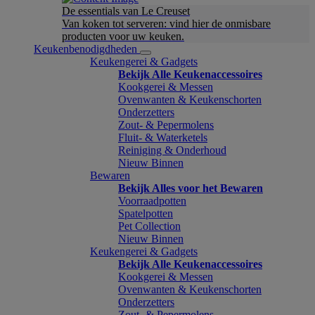
De essentials van Le Creuset
Van koken tot serveren: vind hier de onmisbare
producten voor uw keuken.
Keukenbenodigdheden
Keukengerei & Gadgets
Bekijk Alle Keukenaccessoires
Kookgerei & Messen
Ovenwanten & Keukenschorten
Onderzetters
Zout- & Pepermolens
Fluit- & Waterketels
Reiniging & Onderhoud
Nieuw Binnen
Bewaren
Bekijk Alles voor het Bewaren
Voorraadpotten
Spatelpotten
Pet Collection
Nieuw Binnen
Keukengerei & Gadgets
Bekijk Alle Keukenaccessoires
Kookgerei & Messen
Ovenwanten & Keukenschorten
Onderzetters
Zout- & Pepermolens