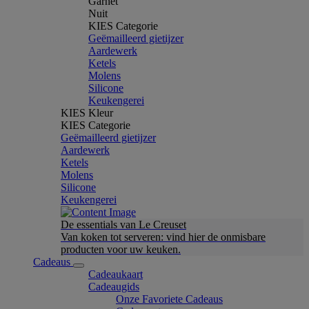
Garnet
Nuit
KIES Categorie
Geëmailleerd gietijzer
Aardewerk
Ketels
Molens
Silicone
Keukengerei
KIES Kleur
KIES Categorie
Geëmailleerd gietijzer
Aardewerk
Ketels
Molens
Silicone
Keukengerei
De essentials van Le Creuset
Van koken tot serveren: vind hier de onmisbare
producten voor uw keuken.
Cadeaus
Cadeaukaart
Cadeaugids
Onze Favoriete Cadeaus