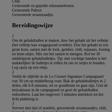
Chili
Gestoomde en gepelde edamamebonen
Gestoomde Paksoi
Geroosterde sesamzaadjes
Bereidingswijze
1
Om de gehaktballen te maken, duw het gehakt uit het velletje
(het velletje kan weggegooid worden). Doe het gehakt in een
grote kom, samen met de look, gember, chili, sojasaus, honing
en lente-uitjes. Mix om het samen te mengen. Rol tot 30
middelgrote gehaktballetjes. Tip: met vochtige handen is het
makkelijker de balletjes te rollen én om ze netjes te houden.
Leg opzij op een rekje.
2
Verhit de olijfolie in de Le Creuset Signature Campagnard
van 30 cm op middelhoog vuur. Bak de gehaktballetjes in 2
delen, elk 6-8 minuten, tot ze goudbruin en gaar zijn. Giet de
teriyakisaus in de campagnard en gooi de gehaktballen
erdoorheen. Laat het ongeveer 5 minuten intrekken tot het
licht plakkerig is.
3
Serveer met rijst of noedels, geroosterde sesamzaadjes, chili,