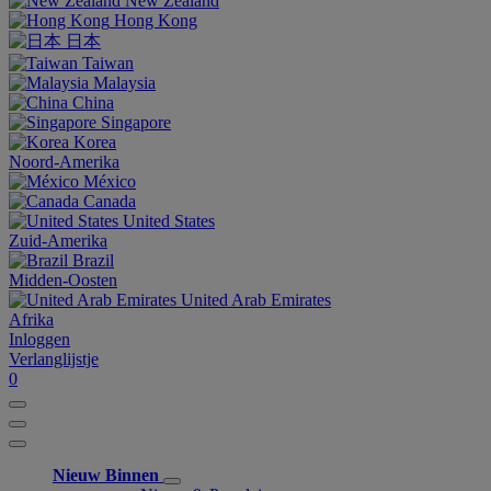
New Zealand
Hong Kong
日本
Taiwan
Malaysia
China
Singapore
Korea
Noord-Amerika
México
Canada
United States
Zuid-Amerika
Brazil
Midden-Oosten
United Arab Emirates
Afrika
Inloggen
Verlanglijstje
0
Nieuw Binnen