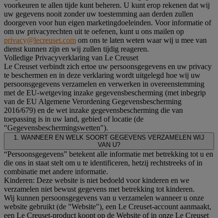
voorkeuren te allen tijde kunt beheren. U kunt erop rekenen dat wij
uw gegevens nooit zonder uw toestemming aan derden zullen
doorgeven voor hun eigen marketingdoeleinden. Voor informatie of
om uw privacyrechten uit te oefenen, kunt u ons mailen op
privacy@lecreuset.com
om ons te laten weten waar wij u mee van
dienst kunnen zijn en wij zullen tijdig reageren.
Volledige Privacyverklaring van Le Creuset
Le Creuset verbindt zich ertoe uw persoonsgegevens en uw privacy
te beschermen en in deze verklaring wordt uitgelegd hoe wij uw
persoonsgegevens verzamelen en verwerken in overeenstemming
met de EU-wetgeving inzake gegevensbescherming (met inbegrip
van de EU Algemene Verordening Gegevensbescherming
2016/679) en de wet inzake gegevensbescherming die van
toepassing is in uw land, gebied of locatie (de
"Gegevensbeschermingswetten").
1. WANNEER EN WELK SOORT GEGEVENS VERZAMELEN WIJ
VAN U?
“Persoonsgegevens” betekent alle informatie met betrekking tot u en
die ons in staat stelt om u te identificeren, hetzij rechtstreeks of in
combinatie met andere informatie.
Kinderen: Deze website is niet bedoeld voor kinderen en we
verzamelen niet bewust gegevens met betrekking tot kinderen.
Wij kunnen persoonsgegevens van u verzamelen wanneer u onze
website gebruikt (de "Website"), een Le Creuset-account aanmaakt,
een Le Creuset-product koopt op de Website of in onze Le Creuset