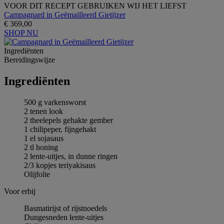
VOOR DIT RECEPT GEBRUIKEN WIJ HET LIEFST
Campagnard in Geëmailleerd Gietijzer
€ 369,00
SHOP NU
Ingrediёnten
Bereidingswijze
Ingrediёnten
500 g varkensworst
2 tenen look
2 theelepels gehakte gember
1 chilipeper, fijngehakt
1 el sojasaus
2 tl honing
2 lente-uitjes, in dunne ringen
2/3 kopjes teriyakisaus
Olijfolie
Voor erbij
Basmatirijst of rijstnoedels
Dungesneden lente-uitjes