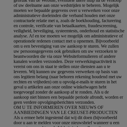
gebruik van de Website, eventuele latere hulp na de verkoop
of uw deelname aan onze wedstrijden te beheren. Mogelijk
moeten we bepaalde gegevens over u verwerken voor onze
administratieve doeleinden die verband houden met onze
contractuele relatie met u, zoals de boekhouding, facturering
en controle, verificatie van betaalkaarten, fraudescreening,
veiligheid, beveiliging, systeemtests, onderhoud en statistische
analyse. Af en toe moeten we mogelijk om administratieve of
operationele redenen contact met u opnemen. Bijvoorbeeld
om u een bevestiging van uw aankoop te sturen. We zullen
uw persoonsgegevens ook gebruiken om uw verzoeken te
beantwoorden die via onze Websiteformulieren of andere
kanalen worden verzonden. Deze verwerkingsactiviteit is
vereist om ons in staat te stellen onze diensten aan u te
leveren. Wij kunnen uw gegevens verwerken op basis van
ons legitiem belang (naar behoren rekening houdend met uw
rechten en vrijheden) om u opvolg-e-mails te sturen in het
geval u artikelen aan onze online winkelwagen hebt
toegevoegd zonder de aankoop af te ronden. Als u de
aankoop niet binnen een bepaalde periode afrondt, worden er
geen verdere opvolgingsberichten verzonden.
OM U TE INFORMEREN OVER NIEUWS OF
AANBIEDINGEN VAN LE CREUSET-PRODUCTEN
Als u ermee hebt ingestemd dat wij dit doen (bijvoorbeeld
door u aan te melden voor onze nieuwsbrief wanneer u een