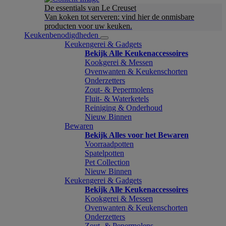
De essentials van Le Creuset
Van koken tot serveren: vind hier de onmisbare
producten voor uw keuken.
Keukenbenodigdheden
Keukengerei & Gadgets
Bekijk Alle Keukenaccessoires
Kookgerei & Messen
Ovenwanten & Keukenschorten
Onderzetters
Zout- & Pepermolens
Fluit- & Waterketels
Reiniging & Onderhoud
Nieuw Binnen
Bewaren
Bekijk Alles voor het Bewaren
Voorraadpotten
Spatelpotten
Pet Collection
Nieuw Binnen
Keukengerei & Gadgets
Bekijk Alle Keukenaccessoires
Kookgerei & Messen
Ovenwanten & Keukenschorten
Onderzetters
Zout- & Pepermolens