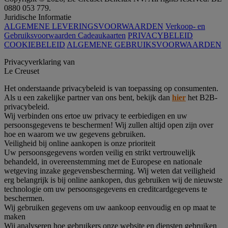
0880 053 779.
Juridische Informatie
ALGEMENE LEVERINGSVOORWAARDEN
Verkoop- en
Gebruiksvoorwaarden Cadeaukaarten
PRIVACYBELEID
COOKIEBELEID
ALGEMENE GEBRUIKSVOORWAARDEN
Privacyverklaring van
Le Creuset
Het onderstaande privacybeleid is van toepassing op consumenten.
Als u een zakelijke partner van ons bent, bekijk dan
hier
het B2B-
privacybeleid.
Wij verbinden ons ertoe uw privacy te eerbiedigen en uw
persoonsgegevens te beschermen! Wij zullen altijd open zijn over
hoe en waarom we uw gegevens gebruiken.
Veiligheid bij online aankopen is onze prioriteit
Uw persoonsgegevens worden veilig en strikt vertrouwelijk
behandeld, in overeenstemming met de Europese en nationale
wetgeving inzake gegevensbescherming. Wij weten dat veiligheid
erg belangrijk is bij online aankopen, dus gebruiken wij de nieuwste
technologie om uw persoonsgegevens en creditcardgegevens te
beschermen.
Wij gebruiken gegevens om uw aankoop eenvoudig en op maat te
maken
Wij analyseren hoe gebruikers onze website en diensten gebruiken