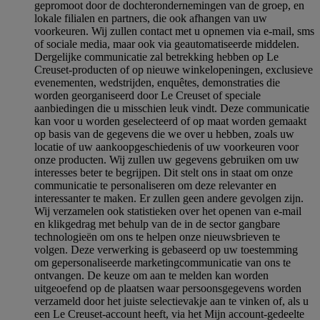
gepromoot door de dochterondernemingen van de groep, en
lokale filialen en partners, die ook afhangen van uw
voorkeuren. Wij zullen contact met u opnemen via e-mail, sms
of sociale media, maar ook via geautomatiseerde middelen.
Dergelijke communicatie zal betrekking hebben op Le
Creuset-producten of op nieuwe winkelopeningen, exclusieve
evenementen, wedstrijden, enquêtes, demonstraties die
worden georganiseerd door Le Creuset of speciale
aanbiedingen die u misschien leuk vindt. Deze communicatie
kan voor u worden geselecteerd of op maat worden gemaakt
op basis van de gegevens die we over u hebben, zoals uw
locatie of uw aankoopgeschiedenis of uw voorkeuren voor
onze producten. Wij zullen uw gegevens gebruiken om uw
interesses beter te begrijpen. Dit stelt ons in staat om onze
communicatie te personaliseren om deze relevanter en
interessanter te maken. Er zullen geen andere gevolgen zijn.
Wij verzamelen ook statistieken over het openen van e-mail
en klikgedrag met behulp van de in de sector gangbare
technologieën om ons te helpen onze nieuwsbrieven te
volgen. Deze verwerking is gebaseerd op uw toestemming
om gepersonaliseerde marketingcommunicatie van ons te
ontvangen. De keuze om aan te melden kan worden
uitgeoefend op de plaatsen waar persoonsgegevens worden
verzameld door het juiste selectievakje aan te vinken of, als u
een Le Creuset-account heeft, via het Mijn account-gedeelte