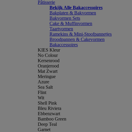
Pâtisserie
Bekijk Alle Bakaccessoires
Bakplaten & Bakvormen
Bakvormen Sets
Cake & Muffinvormen
Taartvormen
Ramekins & Mini-Stoofpannetjes
Broodpannen & Cakevormen
Bakaccessoires
KIES Kleur
No Colour
Kersenrood
Oranjerood
Mat Zwart
Meringue
Azure
Sea Salt
Flint
Wit
Shell Pink
Bleu Riviera
Ebbenzwart
Bamboo Green
Deep Teal
Garnet