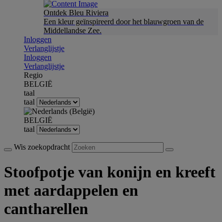
Ontdek Bleu Riviera
Een kleur geïnspireerd door het blauwgroen van de
Middellandse Zee.
Inloggen
Verlanglijstje
Inloggen
Verlanglijstje
Regio
BELGIË
taal
taal
BELGIË
taal
Wis zoekopdracht
Stoofpotje van konijn en kreeft
met aardappelen en
cantharellen