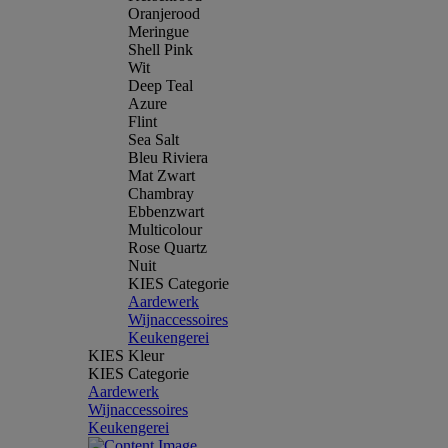
Oranjerood
Meringue
Shell Pink
Wit
Deep Teal
Azure
Flint
Sea Salt
Bleu Riviera
Mat Zwart
Chambray
Ebbenzwart
Multicolour
Rose Quartz
Nuit
KIES Categorie
Aardewerk
Wijnaccessoires
Keukengerei
KIES Kleur
KIES Categorie
Aardewerk
Wijnaccessoires
Keukengerei