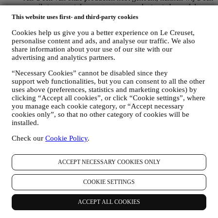
e-mail sturen met de vraag om uw producten te beoordelen.
Wij zijn geïnteresseerd in productbeoordelingen van onze
This website uses first- and third-party cookies
klanten (als zij dergelijke informatie willen verstrekken) om
onze producten en diensten voortdurend te verbeteren. Aan
Cookies help us give you a better experience on Le Creuset,
personalise content and ads, and analyse our traffic. We also
het einde van het aankoopproces kunnen wij u ook uitnodigen
share information about your use of our site with our
om uw productbeoordeling te schrijven. De beoordeling is
advertising and analytics partners.
niet verplicht, en u bent vrij om deze al dan niet in te dienen.
WHATSAPP FOR BUSINESS
“Necessary Cookies” cannot be disabled since they
Sommige van onze fysieke winkels gebruiken WhatsApp for
support web functionalities, but you can consent to all the other
Business met klanten die daarom vragen, alleen om
uses above (preferences, statistics and marketing cookies) by
ondersteuning te bieden en informatie over onze producten te
clicking “Accept all cookies”, or click “Cookie settings”, where
sturen. Dit kanaal is niet gericht op de verkoop van onze
you manage each cookie category, or “Accept necessary
producten. Er worden geen creditcardgegevens of andere
cookies only”, so that no other category of cookies will be
gevoelige informatie gevraagd via WhatsApp. U kunt meer te
installed.
weten komen over de voorwaarden en garanties van
WhatsApp voor de internationale overdracht van uw
Check our
Cookie Policy
.
gegevens op https://www.whatsapp.com/legal/privacy-policy-
eea. U kunt uw rechten inzake gegevensbescherming
ACCEPT NECESSARY COOKIES ONLY
uitoefenen, waaronder het herroepen/uitschrijven en het
wissen van de gegevens, door contact op te nemen met uw
winkel of via
.
Het bewaren van gegevens door WhatsApp
COOKIE SETTINGS
wordt behandeld in het privacybeleid van de app; Le Creuset
zal dergelijke informatie na 1 (één) jaar vverwijderen.
ACCEPT ALL COOKIES
4. HOE WORDEN UW GEGEVENS BESCHERMD?