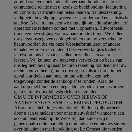
administratieve doeleinden die verband houden met onze
contractuele relatie met u, zoals de boekhouding, facturering
en controle, verificatie van betaalkaarten, fraudescreening,
veiligheid, beveiliging, systeemtests, onderhoud en statistische
analyse. Af en toe moeten we mogelijk om administratieve of
operationele redenen contact met u opnemen. Bijvoorbeeld
om u een bevestiging van uw aankoop te sturen. We zullen
uw persoonsgegevens ook gebruiken om uw verzoeken te
beantwoorden die via onze Websiteformulieren of andere
kanalen worden verzonden. Deze verwerkingsactiviteit is
vereist om ons in staat te stellen onze diensten aan u te
leveren. Wij kunnen uw gegevens verwerken op basis van
ons legitiem belang (naar behoren rekening houdend met uw
rechten en vrijheden) om u opvolg-e-mails te sturen in het
geval u artikelen aan onze online winkelwagen hebt
toegevoegd zonder de aankoop af te ronden. Als u de
aankoop niet binnen een bepaalde periode afrondt, worden er
geen verdere opvolgingsberichten verzonden.
OM U TE INFORMEREN OVER NIEUWS OF
AANBIEDINGEN VAN LE CREUSET-PRODUCTEN
Als u ermee hebt ingestemd dat wij dit doen (bijvoorbeeld
door u aan te melden voor onze nieuwsbrief wanneer u een
account aanmaakt op de Website), dan zullen wij u
gepersonaliseerde marketingcommunicatie en nieuws sturen
over initiatieven met betrekking tot Le Creuset die worden