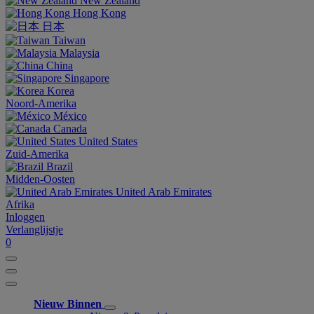
New Zealand
Hong Kong
日本
Taiwan
Malaysia
China
Singapore
Korea
Noord-Amerika
México
Canada
United States
Zuid-Amerika
Brazil
Midden-Oosten
United Arab Emirates
Afrika
Inloggen
Verlanglijstje
0
Nieuw Binnen