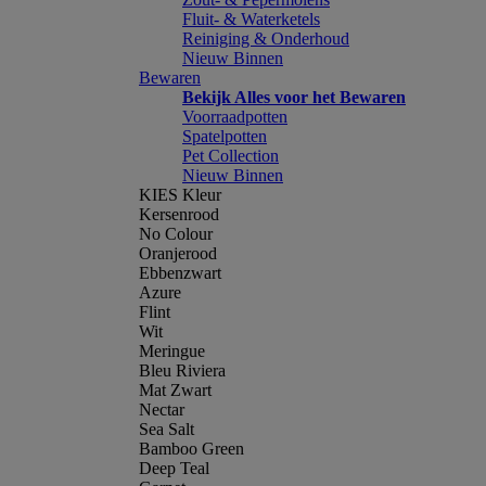
Fluit- & Waterketels
Reiniging & Onderhoud
Nieuw Binnen
Bewaren
Bekijk Alles voor het Bewaren
Voorraadpotten
Spatelpotten
Pet Collection
Nieuw Binnen
KIES Kleur
Kersenrood
No Colour
Oranjerood
Ebbenzwart
Azure
Flint
Wit
Meringue
Bleu Riviera
Mat Zwart
Nectar
Sea Salt
Bamboo Green
Deep Teal