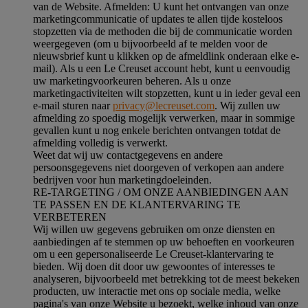
van de Website.
Afmelden
: U kunt het ontvangen van onze
marketingcommunicatie of updates te allen tijde kosteloos
stopzetten via de methoden die bij de communicatie worden
weergegeven (om u bijvoorbeeld af te melden voor de
nieuwsbrief kunt u klikken op de afmeldlink onderaan elke e-
mail). Als u een Le Creuset account hebt, kunt u eenvoudig
uw marketingvoorkeuren beheren. Als u onze
marketingactiviteiten wilt stopzetten, kunt u in ieder geval een
e-mail sturen naar
privacy@lecreuset.com
. Wij zullen uw
afmelding zo spoedig mogelijk verwerken, maar in sommige
gevallen kunt u nog enkele berichten ontvangen totdat de
afmelding volledig is verwerkt.
Weet dat wij uw contactgegevens en andere
persoonsgegevens niet doorgeven of verkopen aan andere
bedrijven voor hun marketingdoeleinden.
RE-TARGETING / OM ONZE AANBIEDINGEN AAN
TE PASSEN EN DE KLANTERVARING TE
VERBETEREN
Wij willen uw gegevens gebruiken om onze diensten en
aanbiedingen af te stemmen op uw behoeften en voorkeuren
om u een gepersonaliseerde Le Creuset-klantervaring te
bieden. Wij doen dit door uw gewoontes of interesses te
analyseren, bijvoorbeeld met betrekking tot de meest bekeken
producten, uw interactie met ons op sociale media, welke
pagina's van onze Website u bezoekt, welke inhoud van onze