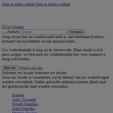
Skip to main content
Skip to footer content
Zomerse buitenmomenten met de BBQ Outdoor Collectie &
Thyme -
Shop Nu
De essentials van Le Creuset -
Ontdek Nu
Nieuwsbrieven: Registreer en bespaar 10%! -
Schrijf je nu in
Zoeken
Verwijder
Zorg ervoor dat uw wachtwoord sterk is, met minimaal 8 tekens,
inclusief een hoofdletter en een speciaal teken.
Uw winkelmandje is leeg op de nieuwe site. Maar maakt u zich
geen zorgen, we bewaren uw winkelmandje hier voor wanneer u
terug wilt komen.
Wissel van site
Blijf hier
Selecteer uw locatie
Selecteer uw locatie
Door uw locatie te veranderen, zal de inhoud van uw winkelwagen
worden verwijderd. Online gekochte artikelen kunnen alleen naar
het geselecteerde land worden verzonden.
Europa
Aziё / Oceaniё
Noord-Amerika
Zuid-Amerika