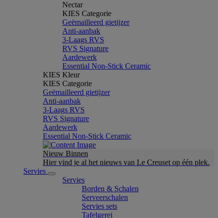
Nectar
KIES Categorie
Geëmailleerd gietijzer
Anti-aanbak
3-Laags RVS
RVS Signature
Aardewerk
Essential Non-Stick Ceramic
KIES Kleur
KIES Categorie
Geëmailleerd gietijzer
Anti-aanbak
3-Laags RVS
RVS Signature
Aardewerk
Essential Non-Stick Ceramic
Nieuw Binnen
Hier vind je al het nieuws van Le Creuset op één plek.
Servies
Servies
Borden & Schalen
Serveerschalen
Servies sets
Tafelgerei