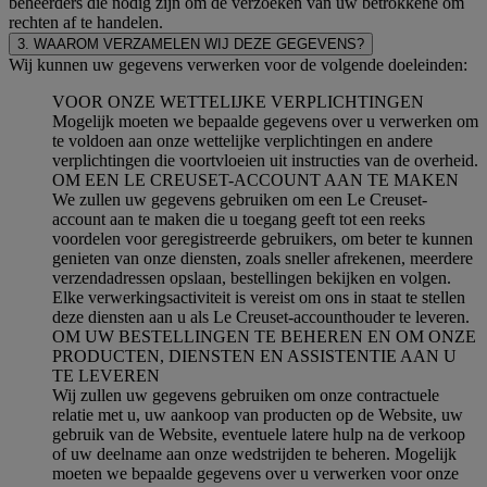
beheerders die nodig zijn om de verzoeken van uw betrokkene om
rechten af te handelen.
3. WAAROM VERZAMELEN WIJ DEZE GEGEVENS?
Wij kunnen uw gegevens verwerken voor de volgende doeleinden:
VOOR ONZE WETTELIJKE VERPLICHTINGEN
Mogelijk moeten we bepaalde gegevens over u verwerken om
te voldoen aan onze wettelijke verplichtingen en andere
verplichtingen die voortvloeien uit instructies van de overheid.
OM EEN LE CREUSET-ACCOUNT AAN TE MAKEN
We zullen uw gegevens gebruiken om een Le Creuset-
account aan te maken die u toegang geeft tot een reeks
voordelen voor geregistreerde gebruikers, om beter te kunnen
genieten van onze diensten, zoals sneller afrekenen, meerdere
verzendadressen opslaan, bestellingen bekijken en volgen.
Elke verwerkingsactiviteit is vereist om ons in staat te stellen
deze diensten aan u als Le Creuset-accounthouder te leveren.
OM UW BESTELLINGEN TE BEHEREN EN OM ONZE
PRODUCTEN, DIENSTEN EN ASSISTENTIE AAN U
TE LEVEREN
Wij zullen uw gegevens gebruiken om onze contractuele
relatie met u, uw aankoop van producten op de Website, uw
gebruik van de Website, eventuele latere hulp na de verkoop
of uw deelname aan onze wedstrijden te beheren. Mogelijk
moeten we bepaalde gegevens over u verwerken voor onze