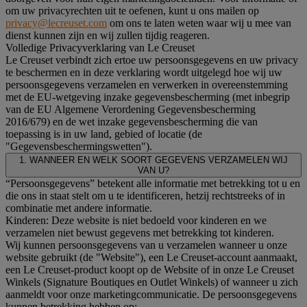
om uw privacyrechten uit te oefenen, kunt u ons mailen op
privacy@lecreuset.com
om ons te laten weten waar wij u mee van
dienst kunnen zijn en wij zullen tijdig reageren.
Volledige Privacyverklaring van Le Creuset
Le Creuset verbindt zich ertoe uw persoonsgegevens en uw privacy
te beschermen en in deze verklaring wordt uitgelegd hoe wij uw
persoonsgegevens verzamelen en verwerken in overeenstemming
met de EU-wetgeving inzake gegevensbescherming (met inbegrip
van de EU Algemene Verordening Gegevensbescherming
2016/679) en de wet inzake gegevensbescherming die van
toepassing is in uw land, gebied of locatie (de
"Gegevensbeschermingswetten").
1. WANNEER EN WELK SOORT GEGEVENS VERZAMELEN WIJ
VAN U?
“Persoonsgegevens” betekent alle informatie met betrekking tot u en
die ons in staat stelt om u te identificeren, hetzij rechtstreeks of in
combinatie met andere informatie.
Kinderen: Deze website is niet bedoeld voor kinderen en we
verzamelen niet bewust gegevens met betrekking tot kinderen.
Wij kunnen persoonsgegevens van u verzamelen wanneer u onze
website gebruikt (de "Website"), een Le Creuset-account aanmaakt,
een Le Creuset-product koopt op de Website of in onze Le Creuset
Winkels (Signature Boutiques en Outlet Winkels) of wanneer u zich
aanmeldt voor onze marketingcommunicatie. De persoonsgegevens
kunnen betrekking hebben op: