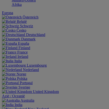
Midden-Oosten
Afrika
Europa
Österreich
België
Schweiz
Česko
Deutschland
Danmark
España
Finland
France
Ireland
Italia
Luxembourg
Nederland
Norge
Polska
Portugal
Sverige
United Kingdom
Aziё / Oceaniё
Australia
India