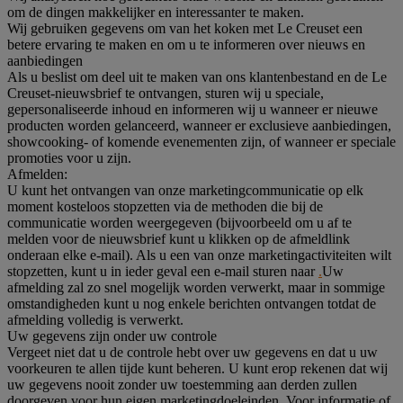
om de dingen makkelijker en interessanter te maken.
Wij gebruiken gegevens om van het koken met Le Creuset een
betere ervaring te maken en om u te informeren over nieuws en
aanbiedingen
Als u beslist om deel uit te maken van ons klantenbestand en de Le
Creuset-nieuwsbrief te ontvangen, sturen wij u speciale,
gepersonaliseerde inhoud en informeren wij u wanneer er nieuwe
producten worden gelanceerd, wanneer er exclusieve aanbiedingen,
showcooking- of komende evenementen zijn, of wanneer er speciale
promoties voor u zijn.
Afmelden:
U kunt het ontvangen van onze marketingcommunicatie op elk
moment kosteloos stopzetten via de methoden die bij de
communicatie worden weergegeven (bijvoorbeeld om u af te
melden voor de nieuwsbrief kunt u klikken op de afmeldlink
onderaan elke e-mail). Als u een van onze marketingactiviteiten wilt
stopzetten, kunt u in ieder geval een e-mail sturen naar
.
Uw
afmelding zal zo snel mogelijk worden verwerkt, maar in sommige
omstandigheden kunt u nog enkele berichten ontvangen totdat de
afmelding volledig is verwerkt.
Uw gegevens zijn onder uw controle
Vergeet niet dat u de controle hebt over uw gegevens en dat u uw
voorkeuren te allen tijde kunt beheren. U kunt erop rekenen dat wij
uw gegevens nooit zonder uw toestemming aan derden zullen
doorgeven voor hun eigen marketingdoeleinden. Voor informatie of