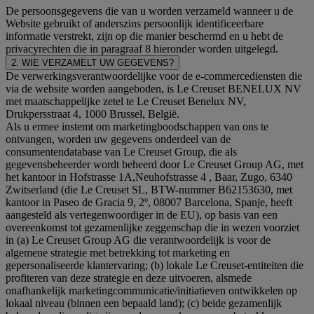
De persoonsgegevens die van u worden verzameld wanneer u de
Website gebruikt of anderszins persoonlijk identificeerbare
informatie verstrekt, zijn op die manier beschermd en u hebt de
privacyrechten die in paragraaf 8 hieronder worden uitgelegd.
2. WIE VERZAMELT UW GEGEVENS?
De verwerkingsverantwoordelijke voor de e-commercediensten die
via de website worden aangeboden, is Le Creuset BENELUX NV
met maatschappelijke zetel te Le Creuset Benelux NV,
Drukpersstraat 4, 1000 Brussel, België.
Als u ermee instemt om marketingboodschappen van ons te
ontvangen, worden uw gegevens onderdeel van de
consumentendatabase van Le Creuset Group, die als
gegevensbeheerder wordt beheerd door Le Creuset Group AG, met
het kantoor in Hofstrasse 1A,Neuhofstrasse 4 , Baar, Zugo, 6340
Zwitserland (die Le Creuset SL, BTW-nummer B62153630, met
kantoor in Paseo de Gracia 9, 2º, 08007 Barcelona, Spanje, heeft
aangesteld als vertegenwoordiger in de EU), op basis van een
overeenkomst tot gezamenlijke zeggenschap die in wezen voorziet
in (a) Le Creuset Group AG die verantwoordelijk is voor de
algemene strategie met betrekking tot marketing en
gepersonaliseerde klantervaring; (b) lokale Le Creuset-entiteiten die
profiteren van deze strategie en deze uitvoeren, alsmede
onafhankelijk marketingcommunicatie/initiatieven ontwikkelen op
lokaal niveau (binnen een bepaald land); (c) beide gezamenlijk