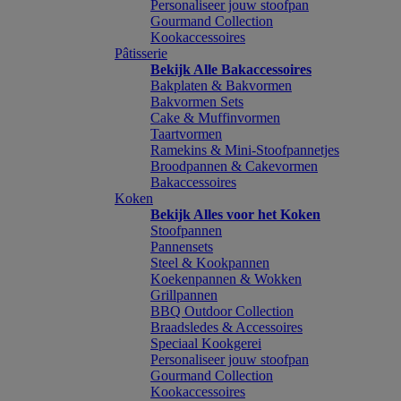
Personaliseer jouw stoofpan
Gourmand Collection
Kookaccessoires
Pâtisserie
Bekijk Alle Bakaccessoires
Bakplaten & Bakvormen
Bakvormen Sets
Cake & Muffinvormen
Taartvormen
Ramekins & Mini-Stoofpannetjes
Broodpannen & Cakevormen
Bakaccessoires
Koken
Bekijk Alles voor het Koken
Stoofpannen
Pannensets
Steel & Kookpannen
Koekenpannen & Wokken
Grillpannen
BBQ Outdoor Collection
Braadsledes & Accessoires
Speciaal Kookgerei
Personaliseer jouw stoofpan
Gourmand Collection
Kookaccessoires