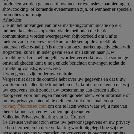
producten worden gelanceerd, wanneer er exclusieve aanbiedingen,
showcooking- of komende evenementen zijn, of wanneer er speciale
promoties voor u zijn.
Afmelden:
U kunt het ontvangen van onze marketingcommunicatie op elk
moment kosteloos stopzetten via de methoden die bij de
communicatie worden weergegeven (bijvoorbeeld om u af te
melden voor de nieuwsbrief kunt u klikken op de afmeldlink
onderaan elke e-mail). Als u een van onze marketingactiviteiten wilt
stopzetten, kunt u in ieder geval een e-mail sturen naar
.
Uw
afmelding zal zo snel mogelijk worden verwerkt, maar in sommige
omstandigheden kunt u nog enkele berichten ontvangen totdat de
afmelding volledig is verwerkt.
Uw gegevens zijn onder uw controle
Vergeet niet dat u de controle hebt over uw gegevens en dat u uw
voorkeuren te allen tijde kunt beheren. U kunt erop rekenen dat wij
uw gegevens nooit zonder uw toestemming aan derden zullen
doorgeven voor hun eigen marketingdoeleinden. Voor informatie of
om uw privacyrechten uit te oefenen, kunt u ons mailen op
privacy@lecreuset.com
om ons te laten weten waar wij u mee van
dienst kunnen zijn en wij zullen tijdig reageren.
Volledige Privacyverklaring van Le Creuset
Le Creuset verbindt zich ertoe uw persoonsgegevens en uw privacy
te beschermen en in deze verklaring wordt uitgelegd hoe wij uw
persoonsgegevens verzamelen en verwerken in overeenstemming