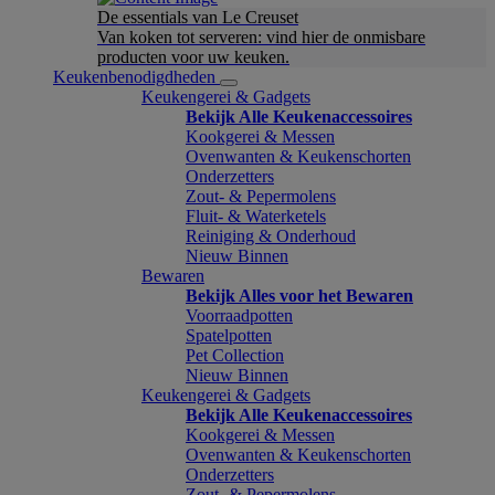
De essentials van Le Creuset
Van koken tot serveren: vind hier de onmisbare
producten voor uw keuken.
Keukenbenodigdheden
Keukengerei & Gadgets
Bekijk Alle Keukenaccessoires
Kookgerei & Messen
Ovenwanten & Keukenschorten
Onderzetters
Zout- & Pepermolens
Fluit- & Waterketels
Reiniging & Onderhoud
Nieuw Binnen
Bewaren
Bekijk Alles voor het Bewaren
Voorraadpotten
Spatelpotten
Pet Collection
Nieuw Binnen
Keukengerei & Gadgets
Bekijk Alle Keukenaccessoires
Kookgerei & Messen
Ovenwanten & Keukenschorten
Onderzetters
Zout- & Pepermolens