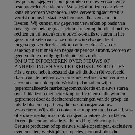
uw persoonsgegevens ook gebruiken om uw verzoeken te
beantwoorden die via onze Websiteformulieren of andere
kanalen worden verzonden. Deze verwerkingsactiviteit is
vereist om ons in staat te stellen onze diensten aan u te
leveren. Wij kunnen uw gegevens verwerken op basis van
ons legitiem belang (naar behoren rekening houdend met uw
rechten en vrijheden) om u opvolg-e-mails te sturen in het
geval u artikelen aan onze online winkelwagen hebt
toegevoegd zonder de aankoop af te ronden. Als u de
aankoop niet binnen een bepaalde periode afrondt, worden er
geen verdere opvolgingsberichten verzonden.
OM U TE INFORMEREN OVER NIEUWS OF
AANBIEDINGEN VAN LE CREUSET-PRODUCTEN
Als u ermee hebt ingestemd dat wij dit doen (bijvoorbeeld
door u aan te melden voor onze nieuwsbrief wanneer u een
account aanmaakt op de Website), dan zullen wij u
gepersonaliseerde marketingcommunicatie en nieuws sturen
over initiatieven met betrekking tot Le Creuset die worden
gepromoot door de dochterondernemingen van de groep, en
lokale filialen en partners, die ook afhangen van uw
voorkeuren. Wij zullen contact met u opnemen via e-mail, sms
of sociale media, maar ook via geautomatiseerde middelen.
Dergelijke communicatie zal betrekking hebben op Le
Creuset-producten of op nieuwe winkelopeningen, exclusieve
evenementen, wedstrijden, enquêtes, demonstraties die