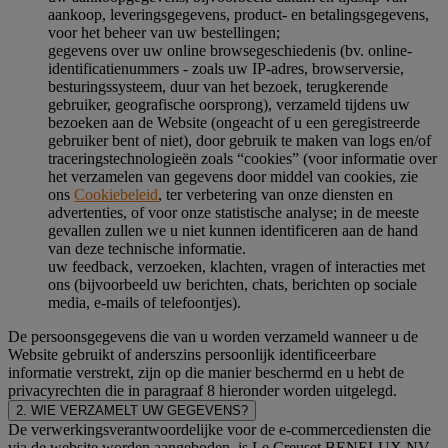
aankoop, leveringsgegevens, product- en betalingsgegevens,
voor het beheer van uw bestellingen;
gegevens over uw online browsegeschiedenis (bv. online-
identificatienummers - zoals uw IP-adres, browserversie,
besturingssysteem, duur van het bezoek, terugkerende
gebruiker, geografische oorsprong), verzameld tijdens uw
bezoeken aan de Website (ongeacht of u een geregistreerde
gebruiker bent of niet), door gebruik te maken van logs en/of
traceringstechnologieën zoals “cookies” (voor informatie over
het verzamelen van gegevens door middel van cookies, zie
ons
Cookiebeleid
, ter verbetering van onze diensten en
advertenties, of voor onze statistische analyse; in de meeste
gevallen zullen we u niet kunnen identificeren aan de hand
van deze technische informatie.
uw feedback, verzoeken, klachten, vragen of interacties met
ons (bijvoorbeeld uw berichten, chats, berichten op sociale
media, e-mails of telefoontjes).
De persoonsgegevens die van u worden verzameld wanneer u de
Website gebruikt of anderszins persoonlijk identificeerbare
informatie verstrekt, zijn op die manier beschermd en u hebt de
privacyrechten die in paragraaf 8 hieronder worden uitgelegd.
2. WIE VERZAMELT UW GEGEVENS?
De verwerkingsverantwoordelijke voor de e-commercediensten die
via de website worden aangeboden, is Le Creuset BENELUX NV