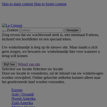
Skip to main content
Skip to footer content
Zomerse buitenmomenten met de BBQ Outdoor Collectie &
Thyme -
Shop Nu
De essentials van Le Creuset -
Ontdek Nu
Nieuwsbrieven: Registreer en bespaar 10%! -
Schrijf je nu in
Zoeken
Verwijder
Zorg ervoor dat uw wachtwoord sterk is, met minimaal 8 tekens,
inclusief een hoofdletter en een speciaal teken.
Uw winkelmandje is leeg op de nieuwe site. Maar maakt u zich
geen zorgen, we bewaren uw winkelmandje hier voor wanneer u
terug wilt komen.
Wissel van site
Blijf hier
Selecteer uw locatie
Selecteer uw locatie
Door uw locatie te veranderen, zal de inhoud van uw winkelwagen
worden verwijderd. Online gekochte artikelen kunnen alleen naar
het geselecteerde land worden verzonden.
Europa
Aziё / Oceaniё
Noord-Amerika
Zuid-Amerika