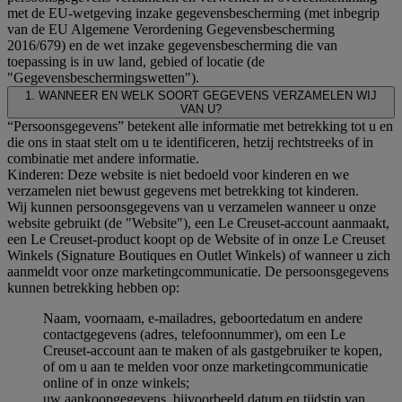
met de EU-wetgeving inzake gegevensbescherming (met inbegrip
van de EU Algemene Verordening Gegevensbescherming
2016/679) en de wet inzake gegevensbescherming die van
toepassing is in uw land, gebied of locatie (de
"Gegevensbeschermingswetten").
1. WANNEER EN WELK SOORT GEGEVENS VERZAMELEN WIJ
VAN U?
“Persoonsgegevens” betekent alle informatie met betrekking tot u en
die ons in staat stelt om u te identificeren, hetzij rechtstreeks of in
combinatie met andere informatie.
Kinderen: Deze website is niet bedoeld voor kinderen en we
verzamelen niet bewust gegevens met betrekking tot kinderen.
Wij kunnen persoonsgegevens van u verzamelen wanneer u onze
website gebruikt (de "Website"), een Le Creuset-account aanmaakt,
een Le Creuset-product koopt op de Website of in onze Le Creuset
Winkels (Signature Boutiques en Outlet Winkels) of wanneer u zich
aanmeldt voor onze marketingcommunicatie. De persoonsgegevens
kunnen betrekking hebben op:
Naam, voornaam, e-mailadres, geboortedatum en andere
contactgegevens (adres, telefoonnummer), om een Le
Creuset-account aan te maken of als gastgebruiker te kopen,
of om u aan te melden voor onze marketingcommunicatie
online of in onze winkels;
uw aankoopgegevens, bijvoorbeeld datum en tijdstip van