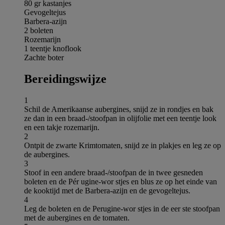
80 gr kastanjes
Gevogeltejus
Barbera-azijn
2 boleten
Rozemarijn
1 teentje knoflook
Zachte boter
Bereidingswijze
1
Schil de Amerikaanse aubergines, snijd ze in rondjes en bak
ze dan in een braad-/stoofpan in olijfolie met een teentje look
en een takje rozemarijn.
2
Ontpit de zwarte Krimtomaten, snijd ze in plakjes en leg ze op
de aubergines.
3
Stoof in een andere braad-/stoofpan de in twee gesneden
boleten en de Pér ugine-wor stjes en blus ze op het einde van
de kooktijd met de Barbera-azijn en de gevogeltejus.
4
Leg de boleten en de Perugine-wor stjes in de eer ste stoofpan
met de aubergines en de tomaten.