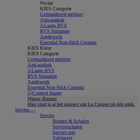
Nectar
KIES Categorie
Geëmailleerd gietijzer
Anti-aanbak
3-Laags RVS
RVS Signature
Aardewerk
Essential Non-Stick Ceramic
KIES Kleur
KIES Categorie
Geëmailleerd gietijzer
Anti-aanbak
3-Laags RVS
RVS Signature
Aardewerk
Essential Non-Stick Ceramic
Nieuw Binnen
Hier vind je al het nieuws van Le Creuset op één plek.
Servies
Servies
Borden & Schalen
Serveerschalen
Servies sets
Tafelgerei