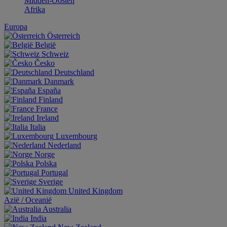
Midden-Oosten
Afrika
Europa
Österreich
België
Schweiz
Česko
Deutschland
Danmark
España
Finland
France
Ireland
Italia
Luxembourg
Nederland
Norge
Polska
Portugal
Sverige
United Kingdom
Aziё / Oceaniё
Australia
India