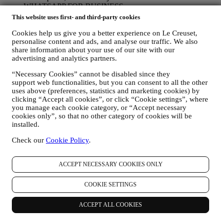
WHATSAPP FOR BUSINESS
Sommige van onze fysieke winkels gebruiken WhatsApp for
This website uses first- and third-party cookies
Business met klanten die daarom vragen, alleen om
ondersteuning te bieden en informatie over onze producten te
Cookies help us give you a better experience on Le Creuset,
sturen. Dit kanaal is niet gericht op de verkoop van onze
personalise content and ads, and analyse our traffic. We also
share information about your use of our site with our
producten. Er worden geen creditcardgegevens of andere
advertising and analytics partners.
gevoelige informatie gevraagd via WhatsApp. U kunt meer te
weten komen over de voorwaarden en garanties van
“Necessary Cookies” cannot be disabled since they
WhatsApp voor de internationale overdracht van uw
support web functionalities, but you can consent to all the other
gegevens op https://www.whatsapp.com/legal/privacy-policy-
uses above (preferences, statistics and marketing cookies) by
eea. U kunt uw rechten inzake gegevensbescherming
clicking “Accept all cookies”, or click “Cookie settings”, where
uitoefenen, waaronder het herroepen/uitschrijven en het
you manage each cookie category, or “Accept necessary
wissen van de gegevens, door contact op te nemen met uw
cookies only”, so that no other category of cookies will be
winkel of via
.
Het bewaren van gegevens door WhatsApp
installed.
wordt behandeld in het privacybeleid van de app; Le Creuset
zal dergelijke informatie na 1 (één) jaar vverwijderen.
Check our
Cookie Policy
.
4. HOE WORDEN UW GEGEVENS BESCHERMD?
ACCEPT NECESSARY COOKIES ONLY
Beveiliging
- Wij hechten veel belang aan de beveiliging van de
gegevens van onze gebruikers. Le Creuset zal redelijke stappen
ondernemen om ervoor te zorgen dat uw gegevens veilig worden
COOKIE SETTINGS
bewaard, alleen worden gebruikt voor de doeleinden die in deze
privacyverklaring worden beschreven (en niet voor andere
ACCEPT ALL COOKIES
doeleinden), en dat ze op uw verzoek kunnen worden ingezien of
gecorrigeerd. Wij gebruiken organisatorische, technische en