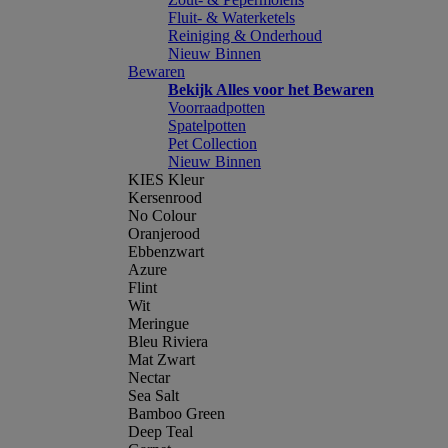
Fluit- & Waterketels
Reiniging & Onderhoud
Nieuw Binnen
Bewaren
Bekijk Alles voor het Bewaren
Voorraadpotten
Spatelpotten
Pet Collection
Nieuw Binnen
KIES Kleur
Kersenrood
No Colour
Oranjerood
Ebbenzwart
Azure
Flint
Wit
Meringue
Bleu Riviera
Mat Zwart
Nectar
Sea Salt
Bamboo Green
Deep Teal