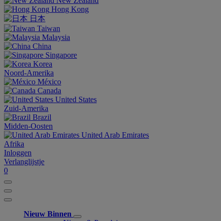
New Zealand
Hong Kong
日本
Taiwan
Malaysia
China
Singapore
Korea
Noord-Amerika
México
Canada
United States
Zuid-Amerika
Brazil
Midden-Oosten
United Arab Emirates
Afrika
Inloggen
Verlanglijstje
0
Nieuw Binnen