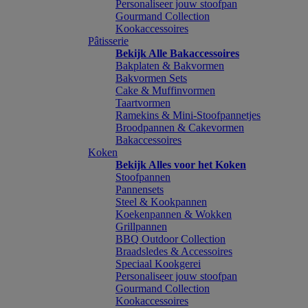
Personaliseer jouw stoofpan
Gourmand Collection
Kookaccessoires
Pâtisserie
Bekijk Alle Bakaccessoires
Bakplaten & Bakvormen
Bakvormen Sets
Cake & Muffinvormen
Taartvormen
Ramekins & Mini-Stoofpannetjes
Broodpannen & Cakevormen
Bakaccessoires
Koken
Bekijk Alles voor het Koken
Stoofpannen
Pannensets
Steel & Kookpannen
Koekenpannen & Wokken
Grillpannen
BBQ Outdoor Collection
Braadsledes & Accessoires
Speciaal Kookgerei
Personaliseer jouw stoofpan
Gourmand Collection
Kookaccessoires