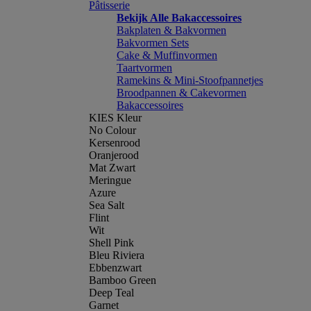
Pâtisserie
Bekijk Alle Bakaccessoires
Bakplaten & Bakvormen
Bakvormen Sets
Cake & Muffinvormen
Taartvormen
Ramekins & Mini-Stoofpannetjes
Broodpannen & Cakevormen
Bakaccessoires
KIES Kleur
No Colour
Kersenrood
Oranjerood
Mat Zwart
Meringue
Azure
Sea Salt
Flint
Wit
Shell Pink
Bleu Riviera
Ebbenzwart
Bamboo Green
Deep Teal
Garnet