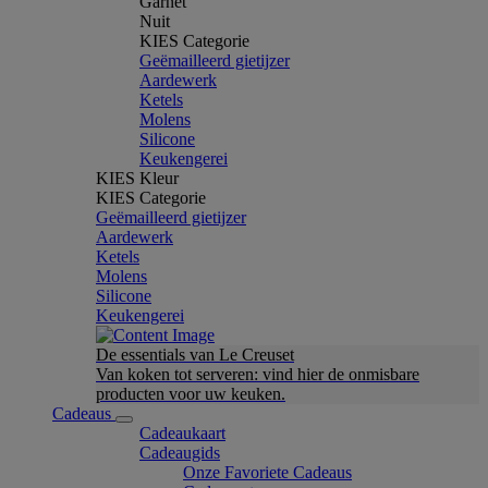
Garnet
Nuit
KIES Categorie
Geëmailleerd gietijzer
Aardewerk
Ketels
Molens
Silicone
Keukengerei
KIES Kleur
KIES Categorie
Geëmailleerd gietijzer
Aardewerk
Ketels
Molens
Silicone
Keukengerei
De essentials van Le Creuset
Van koken tot serveren: vind hier de onmisbare
producten voor uw keuken.
Cadeaus
Cadeaukaart
Cadeaugids
Onze Favoriete Cadeaus