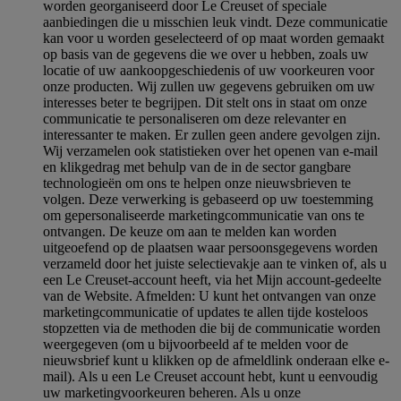
worden georganiseerd door Le Creuset of speciale
aanbiedingen die u misschien leuk vindt. Deze communicatie
kan voor u worden geselecteerd of op maat worden gemaakt
op basis van de gegevens die we over u hebben, zoals uw
locatie of uw aankoopgeschiedenis of uw voorkeuren voor
onze producten. Wij zullen uw gegevens gebruiken om uw
interesses beter te begrijpen. Dit stelt ons in staat om onze
communicatie te personaliseren om deze relevanter en
interessanter te maken. Er zullen geen andere gevolgen zijn.
Wij verzamelen ook statistieken over het openen van e-mail
en klikgedrag met behulp van de in de sector gangbare
technologieën om ons te helpen onze nieuwsbrieven te
volgen. Deze verwerking is gebaseerd op uw toestemming
om gepersonaliseerde marketingcommunicatie van ons te
ontvangen. De keuze om aan te melden kan worden
uitgeoefend op de plaatsen waar persoonsgegevens worden
verzameld door het juiste selectievakje aan te vinken of, als u
een Le Creuset-account heeft, via het Mijn account-gedeelte
van de Website.
Afmelden
: U kunt het ontvangen van onze
marketingcommunicatie of updates te allen tijde kosteloos
stopzetten via de methoden die bij de communicatie worden
weergegeven (om u bijvoorbeeld af te melden voor de
nieuwsbrief kunt u klikken op de afmeldlink onderaan elke e-
mail). Als u een Le Creuset account hebt, kunt u eenvoudig
uw marketingvoorkeuren beheren. Als u onze