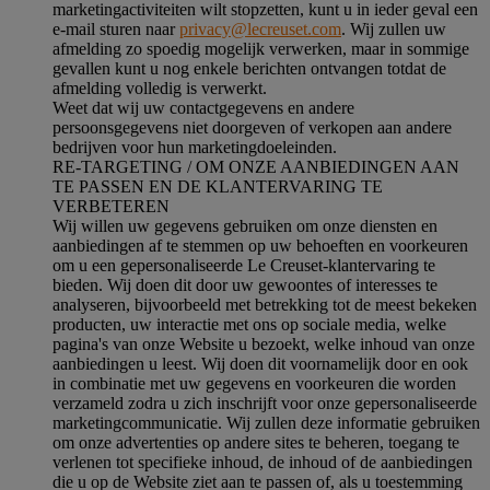
marketingactiviteiten wilt stopzetten, kunt u in ieder geval een
e-mail sturen naar
privacy@lecreuset.com
. Wij zullen uw
afmelding zo spoedig mogelijk verwerken, maar in sommige
gevallen kunt u nog enkele berichten ontvangen totdat de
afmelding volledig is verwerkt.
Weet dat wij uw contactgegevens en andere
persoonsgegevens niet doorgeven of verkopen aan andere
bedrijven voor hun marketingdoeleinden.
RE-TARGETING / OM ONZE AANBIEDINGEN AAN
TE PASSEN EN DE KLANTERVARING TE
VERBETEREN
Wij willen uw gegevens gebruiken om onze diensten en
aanbiedingen af te stemmen op uw behoeften en voorkeuren
om u een gepersonaliseerde Le Creuset-klantervaring te
bieden. Wij doen dit door uw gewoontes of interesses te
analyseren, bijvoorbeeld met betrekking tot de meest bekeken
producten, uw interactie met ons op sociale media, welke
pagina's van onze Website u bezoekt, welke inhoud van onze
aanbiedingen u leest. Wij doen dit voornamelijk door en ook
in combinatie met uw gegevens en voorkeuren die worden
verzameld zodra u zich inschrijft voor onze gepersonaliseerde
marketingcommunicatie. Wij zullen deze informatie gebruiken
om onze advertenties op andere sites te beheren, toegang te
verlenen tot specifieke inhoud, de inhoud of de aanbiedingen
die u op de Website ziet aan te passen of, als u toestemming