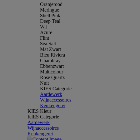
Oranjerood
Meringue
Shell Pink
Deep Teal
Wit
Azure
Flint
Sea Salt
Mat Zwart
Bleu Riviera
Chambray
Ebbenzwart
Multicolour
Rose Quartz
Nuit
KIES Categorie
Aardewerk
Wijnaccessoires
Keukengerei
KIES Kleur
KIES Categorie
Aardewerk
Wijnaccessoires
Keukengerei