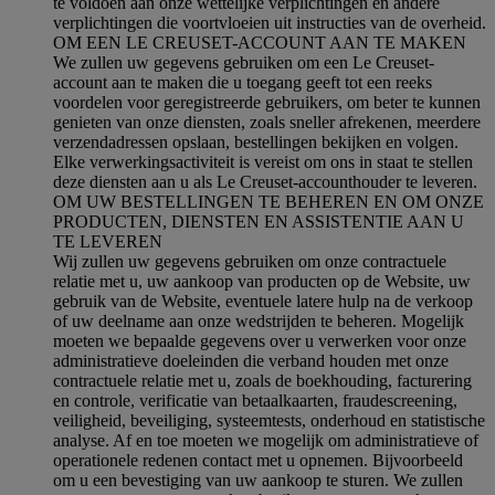
te voldoen aan onze wettelijke verplichtingen en andere
verplichtingen die voortvloeien uit instructies van de overheid.
OM EEN LE CREUSET-ACCOUNT AAN TE MAKEN
We zullen uw gegevens gebruiken om een Le Creuset-
account aan te maken die u toegang geeft tot een reeks
voordelen voor geregistreerde gebruikers, om beter te kunnen
genieten van onze diensten, zoals sneller afrekenen, meerdere
verzendadressen opslaan, bestellingen bekijken en volgen.
Elke verwerkingsactiviteit is vereist om ons in staat te stellen
deze diensten aan u als Le Creuset-accounthouder te leveren.
OM UW BESTELLINGEN TE BEHEREN EN OM ONZE
PRODUCTEN, DIENSTEN EN ASSISTENTIE AAN U
TE LEVEREN
Wij zullen uw gegevens gebruiken om onze contractuele
relatie met u, uw aankoop van producten op de Website, uw
gebruik van de Website, eventuele latere hulp na de verkoop
of uw deelname aan onze wedstrijden te beheren. Mogelijk
moeten we bepaalde gegevens over u verwerken voor onze
administratieve doeleinden die verband houden met onze
contractuele relatie met u, zoals de boekhouding, facturering
en controle, verificatie van betaalkaarten, fraudescreening,
veiligheid, beveiliging, systeemtests, onderhoud en statistische
analyse. Af en toe moeten we mogelijk om administratieve of
operationele redenen contact met u opnemen. Bijvoorbeeld
om u een bevestiging van uw aankoop te sturen. We zullen