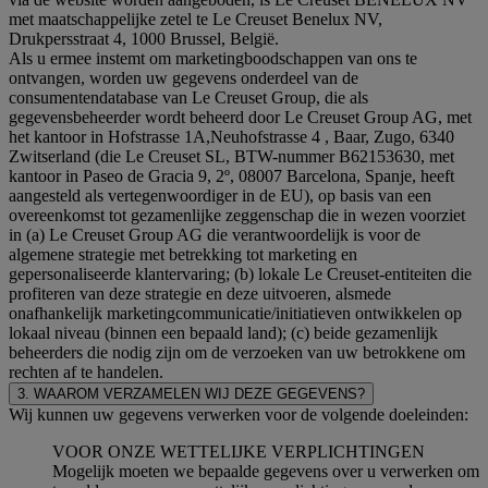
met maatschappelijke zetel te Le Creuset Benelux NV,
Drukpersstraat 4, 1000 Brussel, België.
Als u ermee instemt om marketingboodschappen van ons te
ontvangen, worden uw gegevens onderdeel van de
consumentendatabase van Le Creuset Group, die als
gegevensbeheerder wordt beheerd door Le Creuset Group AG, met
het kantoor in Hofstrasse 1A,Neuhofstrasse 4 , Baar, Zugo, 6340
Zwitserland (die Le Creuset SL, BTW-nummer B62153630, met
kantoor in Paseo de Gracia 9, 2º, 08007 Barcelona, Spanje, heeft
aangesteld als vertegenwoordiger in de EU), op basis van een
overeenkomst tot gezamenlijke zeggenschap die in wezen voorziet
in (a) Le Creuset Group AG die verantwoordelijk is voor de
algemene strategie met betrekking tot marketing en
gepersonaliseerde klantervaring; (b) lokale Le Creuset-entiteiten die
profiteren van deze strategie en deze uitvoeren, alsmede
onafhankelijk marketingcommunicatie/initiatieven ontwikkelen op
lokaal niveau (binnen een bepaald land); (c) beide gezamenlijk
beheerders die nodig zijn om de verzoeken van uw betrokkene om
rechten af te handelen.
3. WAAROM VERZAMELEN WIJ DEZE GEGEVENS?
Wij kunnen uw gegevens verwerken voor de volgende doeleinden:
VOOR ONZE WETTELIJKE VERPLICHTINGEN
Mogelijk moeten we bepaalde gegevens over u verwerken om