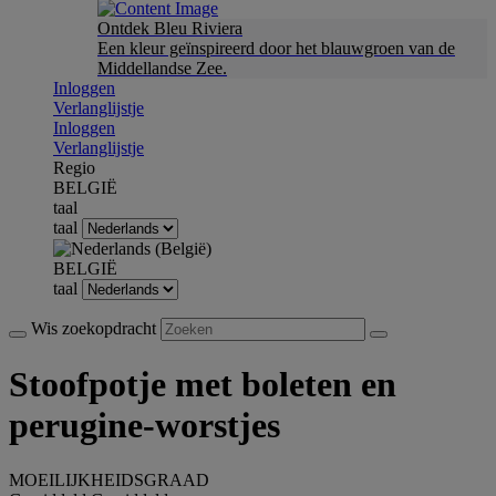
Ontdek Bleu Riviera
Een kleur geïnspireerd door het blauwgroen van de
Middellandse Zee.
Inloggen
Verlanglijstje
Inloggen
Verlanglijstje
Regio
BELGIË
taal
taal
BELGIË
taal
Wis zoekopdracht
Stoofpotje met boleten en
perugine-worstjes
MOEILIJKHEIDSGRAAD