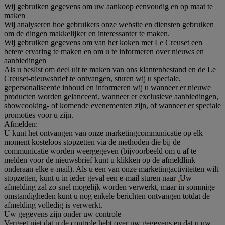
Wij gebruiken gegevens om uw aankoop eenvoudig en op maat te
maken
Wij analyseren hoe gebruikers onze website en diensten gebruiken
om de dingen makkelijker en interessanter te maken.
Wij gebruiken gegevens om van het koken met Le Creuset een
betere ervaring te maken en om u te informeren over nieuws en
aanbiedingen
Als u beslist om deel uit te maken van ons klantenbestand en de Le
Creuset-nieuwsbrief te ontvangen, sturen wij u speciale,
gepersonaliseerde inhoud en informeren wij u wanneer er nieuwe
producten worden gelanceerd, wanneer er exclusieve aanbiedingen,
showcooking- of komende evenementen zijn, of wanneer er speciale
promoties voor u zijn.
Afmelden:
U kunt het ontvangen van onze marketingcommunicatie op elk
moment kosteloos stopzetten via de methoden die bij de
communicatie worden weergegeven (bijvoorbeeld om u af te
melden voor de nieuwsbrief kunt u klikken op de afmeldlink
onderaan elke e-mail). Als u een van onze marketingactiviteiten wilt
stopzetten, kunt u in ieder geval een e-mail sturen naar
.
Uw
afmelding zal zo snel mogelijk worden verwerkt, maar in sommige
omstandigheden kunt u nog enkele berichten ontvangen totdat de
afmelding volledig is verwerkt.
Uw gegevens zijn onder uw controle
Vergeet niet dat u de controle hebt over uw gegevens en dat u uw