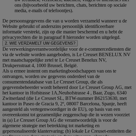
ons (bijvoorbeeld uw berichten, chats, berichten op sociale
media, e-mails of telefoontjes).
De persoonsgegevens die van u worden verzameld wanneer u de
Website gebruikt of anderszins persoonlijk identificeerbare
informatie verstrekt, zijn op die manier beschermd en u hebt de
privacyrechten die in paragraaf 8 hieronder worden uitgelegd.
2. WIE VERZAMELT UW GEGEVENS?
De verwerkingsverantwoordelijke voor de e-commercediensten die
via de website worden aangeboden, is Le Creuset BENELUX NV
met maatschappelijke zetel te Le Creuset Benelux NV,
Drukpersstraat 4, 1000 Brussel, België.
Als u ermee instemt om marketingboodschappen van ons te
ontvangen, worden uw gegevens onderdeel van de
consumentendatabase van Le Creuset Group, die als
gegevensbeheerder wordt beheerd door Le Creuset Group AG, met
het kantoor in Hofstrasse 1A,Neuhofstrasse 4 , Baar, Zugo, 6340
Zwitserland (die Le Creuset SL, BTW-nummer B62153630, met
kantoor in Paseo de Gracia 9, 2º, 08007 Barcelona, Spanje, heeft
aangesteld als vertegenwoordiger in de EU), op basis van een
overeenkomst tot gezamenlijke zeggenschap die in wezen voorziet
in (a) Le Creuset Group AG die verantwoordelijk is voor de
algemene strategie met betrekking tot marketing en
gepersonaliseerde klantervaring; (b) lokale Le Creuset-entiteiten die