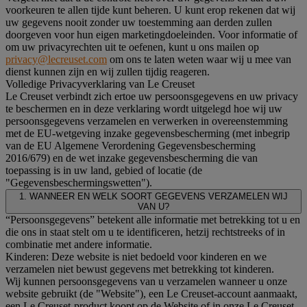
voorkeuren te allen tijde kunt beheren. U kunt erop rekenen dat wij
uw gegevens nooit zonder uw toestemming aan derden zullen
doorgeven voor hun eigen marketingdoeleinden. Voor informatie of
om uw privacyrechten uit te oefenen, kunt u ons mailen op
privacy@lecreuset.com
om ons te laten weten waar wij u mee van
dienst kunnen zijn en wij zullen tijdig reageren.
Volledige Privacyverklaring van Le Creuset
Le Creuset verbindt zich ertoe uw persoonsgegevens en uw privacy
te beschermen en in deze verklaring wordt uitgelegd hoe wij uw
persoonsgegevens verzamelen en verwerken in overeenstemming
met de EU-wetgeving inzake gegevensbescherming (met inbegrip
van de EU Algemene Verordening Gegevensbescherming
2016/679) en de wet inzake gegevensbescherming die van
toepassing is in uw land, gebied of locatie (de
"Gegevensbeschermingswetten").
1. WANNEER EN WELK SOORT GEGEVENS VERZAMELEN WIJ
VAN U?
“Persoonsgegevens” betekent alle informatie met betrekking tot u en
die ons in staat stelt om u te identificeren, hetzij rechtstreeks of in
combinatie met andere informatie.
Kinderen: Deze website is niet bedoeld voor kinderen en we
verzamelen niet bewust gegevens met betrekking tot kinderen.
Wij kunnen persoonsgegevens van u verzamelen wanneer u onze
website gebruikt (de "Website"), een Le Creuset-account aanmaakt,
een Le Creuset-product koopt op de Website of in onze Le Creuset