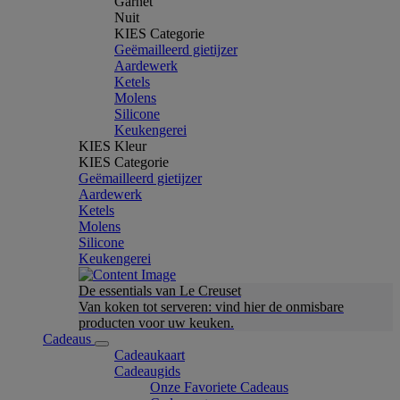
Garnet
Nuit
KIES Categorie
Geëmailleerd gietijzer
Aardewerk
Ketels
Molens
Silicone
Keukengerei
KIES Kleur
KIES Categorie
Geëmailleerd gietijzer
Aardewerk
Ketels
Molens
Silicone
Keukengerei
De essentials van Le Creuset
Van koken tot serveren: vind hier de onmisbare
producten voor uw keuken.
Cadeaus
Cadeaukaart
Cadeaugids
Onze Favoriete Cadeaus