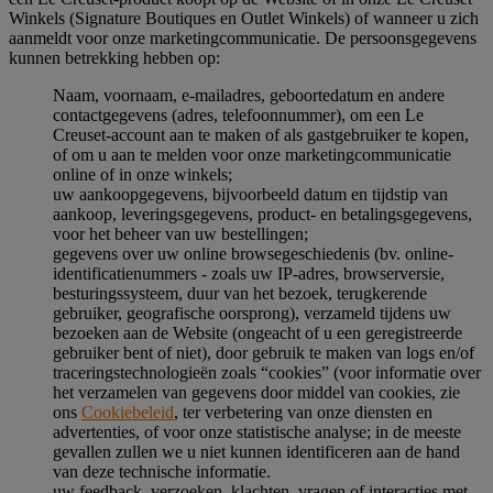
Winkels (Signature Boutiques en Outlet Winkels) of wanneer u zich
aanmeldt voor onze marketingcommunicatie. De persoonsgegevens
kunnen betrekking hebben op:
Naam, voornaam, e-mailadres, geboortedatum en andere
contactgegevens (adres, telefoonnummer), om een Le
Creuset-account aan te maken of als gastgebruiker te kopen,
of om u aan te melden voor onze marketingcommunicatie
online of in onze winkels;
uw aankoopgegevens, bijvoorbeeld datum en tijdstip van
aankoop, leveringsgegevens, product- en betalingsgegevens,
voor het beheer van uw bestellingen;
gegevens over uw online browsegeschiedenis (bv. online-
identificatienummers - zoals uw IP-adres, browserversie,
besturingssysteem, duur van het bezoek, terugkerende
gebruiker, geografische oorsprong), verzameld tijdens uw
bezoeken aan de Website (ongeacht of u een geregistreerde
gebruiker bent of niet), door gebruik te maken van logs en/of
traceringstechnologieën zoals “cookies” (voor informatie over
het verzamelen van gegevens door middel van cookies, zie
ons
Cookiebeleid
, ter verbetering van onze diensten en
advertenties, of voor onze statistische analyse; in de meeste
gevallen zullen we u niet kunnen identificeren aan de hand
van deze technische informatie.
uw feedback, verzoeken, klachten, vragen of interacties met