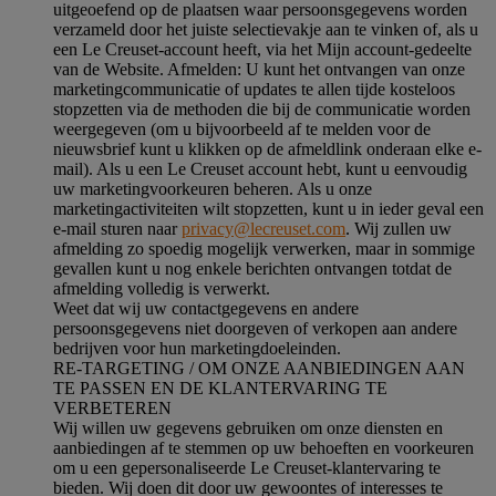
uitgeoefend op de plaatsen waar persoonsgegevens worden
verzameld door het juiste selectievakje aan te vinken of, als u
een Le Creuset-account heeft, via het Mijn account-gedeelte
van de Website.
Afmelden
: U kunt het ontvangen van onze
marketingcommunicatie of updates te allen tijde kosteloos
stopzetten via de methoden die bij de communicatie worden
weergegeven (om u bijvoorbeeld af te melden voor de
nieuwsbrief kunt u klikken op de afmeldlink onderaan elke e-
mail). Als u een Le Creuset account hebt, kunt u eenvoudig
uw marketingvoorkeuren beheren. Als u onze
marketingactiviteiten wilt stopzetten, kunt u in ieder geval een
e-mail sturen naar
privacy@lecreuset.com
. Wij zullen uw
afmelding zo spoedig mogelijk verwerken, maar in sommige
gevallen kunt u nog enkele berichten ontvangen totdat de
afmelding volledig is verwerkt.
Weet dat wij uw contactgegevens en andere
persoonsgegevens niet doorgeven of verkopen aan andere
bedrijven voor hun marketingdoeleinden.
RE-TARGETING / OM ONZE AANBIEDINGEN AAN
TE PASSEN EN DE KLANTERVARING TE
VERBETEREN
Wij willen uw gegevens gebruiken om onze diensten en
aanbiedingen af te stemmen op uw behoeften en voorkeuren
om u een gepersonaliseerde Le Creuset-klantervaring te
bieden. Wij doen dit door uw gewoontes of interesses te