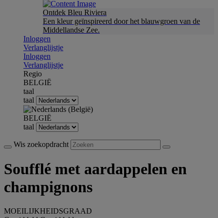
Ontdek Bleu Riviera
Een kleur geïnspireerd door het blauwgroen van de
Middellandse Zee.
Inloggen
Verlanglijstje
Inloggen
Verlanglijstje
Regio
BELGIË
taal
taal
BELGIË
taal
Wis zoekopdracht
Soufflé met aardappelen en
champignons
MOEILIJKHEIDSGRAAD