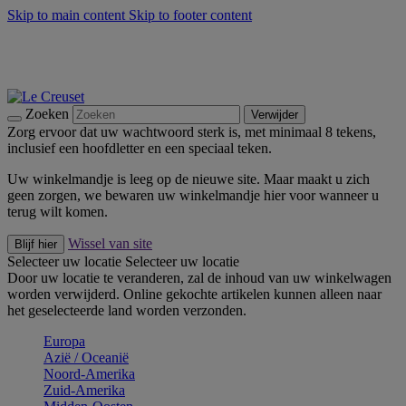
Skip to main content
Skip to footer content
Zomerse buitenmomenten met de BBQ Outdoor Collectie &
Thyme -
Shop Nu
De essentials van Le Creuset -
Ontdek Nu
Nieuwsbrieven: Registreer en bespaar 10%! -
Schrijf je nu in
Zoeken
Verwijder
Zorg ervoor dat uw wachtwoord sterk is, met minimaal 8 tekens,
inclusief een hoofdletter en een speciaal teken.
Uw winkelmandje is leeg op de nieuwe site. Maar maakt u zich
geen zorgen, we bewaren uw winkelmandje hier voor wanneer u
terug wilt komen.
Wissel van site
Blijf hier
Selecteer uw locatie
Selecteer uw locatie
Door uw locatie te veranderen, zal de inhoud van uw winkelwagen
worden verwijderd. Online gekochte artikelen kunnen alleen naar
het geselecteerde land worden verzonden.
Europa
Aziё / Oceaniё
Noord-Amerika
Zuid-Amerika