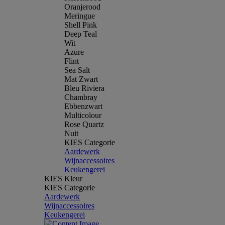
Oranjerood
Meringue
Shell Pink
Deep Teal
Wit
Azure
Flint
Sea Salt
Mat Zwart
Bleu Riviera
Chambray
Ebbenzwart
Multicolour
Rose Quartz
Nuit
KIES Categorie
Aardewerk
Wijnaccessoires
Keukengerei
KIES Kleur
KIES Categorie
Aardewerk
Wijnaccessoires
Keukengerei