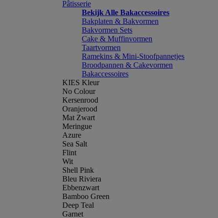
Pâtisserie
Bekijk Alle Bakaccessoires
Bakplaten & Bakvormen
Bakvormen Sets
Cake & Muffinvormen
Taartvormen
Ramekins & Mini-Stoofpannetjes
Broodpannen & Cakevormen
Bakaccessoires
KIES Kleur
No Colour
Kersenrood
Oranjerood
Mat Zwart
Meringue
Azure
Sea Salt
Flint
Wit
Shell Pink
Bleu Riviera
Ebbenzwart
Bamboo Green
Deep Teal
Garnet