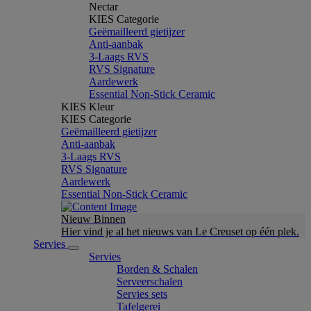
Nectar
KIES Categorie
Geëmailleerd gietijzer
Anti-aanbak
3-Laags RVS
RVS Signature
Aardewerk
Essential Non-Stick Ceramic
KIES Kleur
KIES Categorie
Geëmailleerd gietijzer
Anti-aanbak
3-Laags RVS
RVS Signature
Aardewerk
Essential Non-Stick Ceramic
Nieuw Binnen
Hier vind je al het nieuws van Le Creuset op één plek.
Servies
Servies
Borden & Schalen
Serveerschalen
Servies sets
Tafelgerei