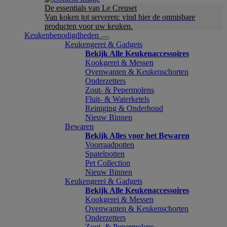
De essentials van Le Creuset
Van koken tot serveren: vind hier de onmisbare
producten voor uw keuken.
Keukenbenodigdheden
Keukengerei & Gadgets
Bekijk Alle Keukenaccessoires
Kookgerei & Messen
Ovenwanten & Keukenschorten
Onderzetters
Zout- & Pepermolens
Fluit- & Waterketels
Reiniging & Onderhoud
Nieuw Binnen
Bewaren
Bekijk Alles voor het Bewaren
Voorraadpotten
Spatelpotten
Pet Collection
Nieuw Binnen
Keukengerei & Gadgets
Bekijk Alle Keukenaccessoires
Kookgerei & Messen
Ovenwanten & Keukenschorten
Onderzetters
Zout- & Pepermolens