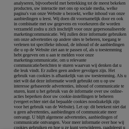
analyseren, bijvoorbeeld met betrekking tot de meest bekeken
producten, uw interactie met ons op sociale media, welke
pagina's van onze Website u bezoekt, welke inhoud van onze
aanbiedingen u leest. Wij doen dit voornamelijk door en ook
in combinatie met uw gegevens en voorkeuren die worden
verzameld zodra u zich inschrijft voor onze gepersonaliseerde
marketingcommunicatie. Wij zullen deze informatie gebruiken
om onze advertenties op andere sites te beheren, toegang te
verlenen tot specifieke inhoud, de inhoud of de aanbiedingen
die u op de Website ziet aan te passen of, als u toestemming
hebt gegeven om u aan te melden voor onze
marketingcommunicatie, om u relevante
communicatie/berichten te sturen waarvan wij denken dat u
die leuk vindt. Er zullen geen andere gevolgen zijn. Het
gebruik van cookies is afhankelijk van uw toestemming. Als u
niet wilt dat deze informatie wordt gebruikt om u op uw
interesse gebaseerde advertenties, inhoud of communicatie te
sturen, kunt u het gebruik van de informatie over uw online-
acties beperken door uw cookie-instellingen te beheren
(vergeet echter niet dat bepaalde cookies noodzakelijk zijn
voor het gebruik van de Website). Let op: dit betekent niet dat
u geen advertenties, aanbiedingen of communicatie meer
ontvangt. U blijft algemene advertenties, aanbiedingen of
communicatie ontvangen. Voor meer informatie over hoe wij
cookies gebruiken en hoe u ze kunt verwijderen, raadpleegt u