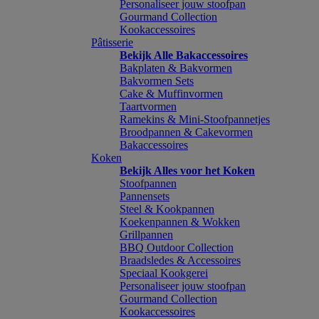
Personaliseer jouw stoofpan
Gourmand Collection
Kookaccessoires
Pâtisserie
Bekijk Alle Bakaccessoires
Bakplaten & Bakvormen
Bakvormen Sets
Cake & Muffinvormen
Taartvormen
Ramekins & Mini-Stoofpannetjes
Broodpannen & Cakevormen
Bakaccessoires
Koken
Bekijk Alles voor het Koken
Stoofpannen
Pannensets
Steel & Kookpannen
Koekenpannen & Wokken
Grillpannen
BBQ Outdoor Collection
Braadsledes & Accessoires
Speciaal Kookgerei
Personaliseer jouw stoofpan
Gourmand Collection
Kookaccessoires