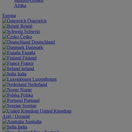
Midden-Oosten
Afrika
Europa
Österreich
België
Schweiz
Česko
Deutschland
Danmark
España
Finland
France
Ireland
Italia
Luxembourg
Nederland
Norge
Polska
Portugal
Sverige
United Kingdom
Aziё / Oceaniё
Australia
India