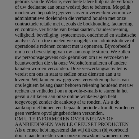
gebruik van de Website, eventuele latere hulp na de verkoop
of uw deelname aan onze wedstrijden te beheren. Mogelijk
moeten we bepaalde gegevens over u verwerken voor onze
administratieve doeleinden die verband houden met onze
contractuele relatie met u, zoals de boekhouding, facturering
en controle, verificatie van betaalkaarten, fraudescreening,
veiligheid, beveiliging, systeemtests, onderhoud en statistische
analyse. Af en toe moeten we mogelijk om administratieve of
operationele redenen contact met u opnemen. Bijvoorbeeld
om u een bevestiging van uw aankoop te sturen. We zullen
uw persoonsgegevens ook gebruiken om uw verzoeken te
beantwoorden die via onze Websiteformulieren of andere
kanalen worden verzonden. Deze verwerkingsactiviteit is
vereist om ons in staat te stellen onze diensten aan u te
leveren. Wij kunnen uw gegevens verwerken op basis van
ons legitiem belang (naar behoren rekening houdend met uw
rechten en vrijheden) om u opvolg-e-mails te sturen in het
geval u artikelen aan onze online winkelwagen hebt
toegevoegd zonder de aankoop af te ronden. Als u de
aankoop niet binnen een bepaalde periode afrondt, worden er
geen verdere opvolgingsberichten verzonden.
OM U TE INFORMEREN OVER NIEUWS OF
AANBIEDINGEN VAN LE CREUSET-PRODUCTEN
Als u ermee hebt ingestemd dat wij dit doen (bijvoorbeeld
door u aan te melden voor onze nieuwsbrief wanneer u een