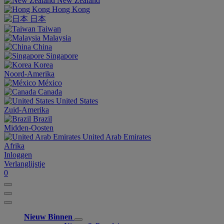
New Zealand
Hong Kong
日本
Taiwan
Malaysia
China
Singapore
Korea
Noord-Amerika
México
Canada
United States
Zuid-Amerika
Brazil
Midden-Oosten
United Arab Emirates
Afrika
Inloggen
Verlanglijstje
0
Nieuw Binnen