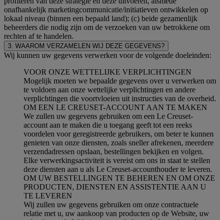
profiteren van deze strategie en deze uitvoeren, alsmede
onafhankelijk marketingcommunicatie/initiatieven ontwikkelen op
lokaal niveau (binnen een bepaald land); (c) beide gezamenlijk
beheerders die nodig zijn om de verzoeken van uw betrokkene om
rechten af te handelen.
3. WAAROM VERZAMELEN WIJ DEZE GEGEVENS?
Wij kunnen uw gegevens verwerken voor de volgende doeleinden:
VOOR ONZE WETTELIJKE VERPLICHTINGEN
Mogelijk moeten we bepaalde gegevens over u verwerken om
te voldoen aan onze wettelijke verplichtingen en andere
verplichtingen die voortvloeien uit instructies van de overheid.
OM EEN LE CREUSET-ACCOUNT AAN TE MAKEN
We zullen uw gegevens gebruiken om een Le Creuset-
account aan te maken die u toegang geeft tot een reeks
voordelen voor geregistreerde gebruikers, om beter te kunnen
genieten van onze diensten, zoals sneller afrekenen, meerdere
verzendadressen opslaan, bestellingen bekijken en volgen.
Elke verwerkingsactiviteit is vereist om ons in staat te stellen
deze diensten aan u als Le Creuset-accounthouder te leveren.
OM UW BESTELLINGEN TE BEHEREN EN OM ONZE
PRODUCTEN, DIENSTEN EN ASSISTENTIE AAN U
TE LEVEREN
Wij zullen uw gegevens gebruiken om onze contractuele
relatie met u, uw aankoop van producten op de Website, uw