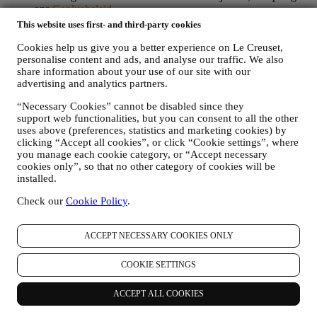
ons
Cookiebeleid
,
PRODUCT REVIEW
This website uses first- and third-party cookies
Als u een van onze producten hebt gekocht, kunnen wij u een
e-mail sturen met de vraag om uw producten te beoordelen.
Cookies help us give you a better experience on Le Creuset,
Wij zijn geïnteresseerd in productbeoordelingen van onze
personalise content and ads, and analyse our traffic. We also
share information about your use of our site with our
klanten (als zij dergelijke informatie willen verstrekken) om
advertising and analytics partners.
onze producten en diensten voortdurend te verbeteren. Aan
het einde van het aankoopproces kunnen wij u ook uitnodigen
“Necessary Cookies” cannot be disabled since they
om uw productbeoordeling te schrijven. De beoordeling is
support web functionalities, but you can consent to all the other
niet verplicht, en u bent vrij om deze al dan niet in te dienen.
uses above (preferences, statistics and marketing cookies) by
WHATSAPP FOR BUSINESS
clicking “Accept all cookies”, or click “Cookie settings”, where
Sommige van onze fysieke winkels gebruiken WhatsApp for
you manage each cookie category, or “Accept necessary
Business met klanten die daarom vragen, alleen om
cookies only”, so that no other category of cookies will be
ondersteuning te bieden en informatie over onze producten te
installed.
sturen. Dit kanaal is niet gericht op de verkoop van onze
producten. Er worden geen creditcardgegevens of andere
Check our
Cookie Policy
.
gevoelige informatie gevraagd via WhatsApp. U kunt meer te
weten komen over de voorwaarden en garanties van
ACCEPT NECESSARY COOKIES ONLY
WhatsApp voor de internationale overdracht van uw
gegevens op https://www.whatsapp.com/legal/privacy-policy-
eea. U kunt uw rechten inzake gegevensbescherming
COOKIE SETTINGS
uitoefenen, waaronder het herroepen/uitschrijven en het
wissen van de gegevens, door contact op te nemen met uw
ACCEPT ALL COOKIES
winkel of via
.
Het bewaren van gegevens door WhatsApp
wordt behandeld in het privacybeleid van de app; Le Creuset