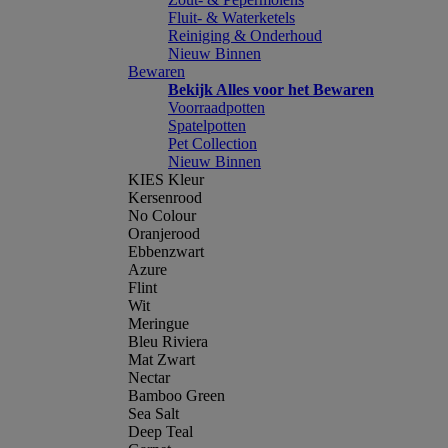
Fluit- & Waterketels
Reiniging & Onderhoud
Nieuw Binnen
Bewaren
Bekijk Alles voor het Bewaren
Voorraadpotten
Spatelpotten
Pet Collection
Nieuw Binnen
KIES Kleur
Kersenrood
No Colour
Oranjerood
Ebbenzwart
Azure
Flint
Wit
Meringue
Bleu Riviera
Mat Zwart
Nectar
Bamboo Green
Sea Salt
Deep Teal