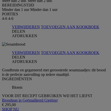
Meer dan 2 uur.
Meer dan 2 uur.
BEREIDINGSTIJD
Minder dan 1 uur
Minder dan 1 uur
PORTIES
4-6
4-6
VERWIJDEREN
TOEVOEGEN AAN KOOKBOEK
DELEN
AFDRUKKEN
VERWIJDEREN
TOEVOEGEN AAN KOOKBOEK
DELEN
AFDRUKKEN
Goudbruin en gegarneerd met geroosterde sesamzaadjes: dit brood
is de perfecte aanvulling op iedere maaltijd.
INGREDIЁNTEN
Bloem
VOOR DIT RECEPT GEBRUIKEN WIJ HET LIEFST
Broodpan in Geëmailleerd Gietijzer
€ 295,00
SHOP NU