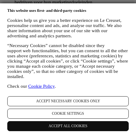
bedrijven voor hun marketingdoeleinden.
RE-TARGETING / OM ONZE AANBIEDINGEN AAN
This website uses first- and third-party cookies
TE PASSEN EN DE KLANTERVARING TE
VERBETEREN
Cookies help us give you a better experience on Le Creuset,
Wij willen uw gegevens gebruiken om onze diensten en
personalise content and ads, and analyse our traffic. We also
aanbiedingen af te stemmen op uw behoeften en voorkeuren
share information about your use of our site with our
om u een gepersonaliseerde Le Creuset-klantervaring te
advertising and analytics partners.
bieden. Wij doen dit door uw gewoontes of interesses te
“Necessary Cookies” cannot be disabled since they
analyseren, bijvoorbeeld met betrekking tot de meest bekeken
support web functionalities, but you can consent to all the other
producten, uw interactie met ons op sociale media, welke
uses above (preferences, statistics and marketing cookies) by
pagina's van onze Website u bezoekt, welke inhoud van onze
clicking “Accept all cookies”, or click “Cookie settings”, where
aanbiedingen u leest. Wij doen dit voornamelijk door en ook
you manage each cookie category, or “Accept necessary
in combinatie met uw gegevens en voorkeuren die worden
cookies only”, so that no other category of cookies will be
verzameld zodra u zich inschrijft voor onze gepersonaliseerde
installed.
marketingcommunicatie. Wij zullen deze informatie gebruiken
om onze advertenties op andere sites te beheren, toegang te
Check our
Cookie Policy
.
verlenen tot specifieke inhoud, de inhoud of de aanbiedingen
die u op de Website ziet aan te passen of, als u toestemming
hebt gegeven om u aan te melden voor onze
ACCEPT NECESSARY COOKIES ONLY
marketingcommunicatie, om u relevante
communicatie/berichten te sturen waarvan wij denken dat u
COOKIE SETTINGS
die leuk vindt. Er zullen geen andere gevolgen zijn. Het
gebruik van cookies is afhankelijk van uw toestemming. Als u
ACCEPT ALL COOKIES
niet wilt dat deze informatie wordt gebruikt om u op uw
interesse gebaseerde advertenties, inhoud of communicatie te