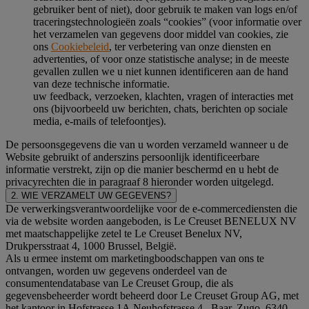
gebruiker bent of niet), door gebruik te maken van logs en/of
traceringstechnologieën zoals “cookies” (voor informatie over
het verzamelen van gegevens door middel van cookies, zie
ons
Cookiebeleid
, ter verbetering van onze diensten en
advertenties, of voor onze statistische analyse; in de meeste
gevallen zullen we u niet kunnen identificeren aan de hand
van deze technische informatie.
uw feedback, verzoeken, klachten, vragen of interacties met
ons (bijvoorbeeld uw berichten, chats, berichten op sociale
media, e-mails of telefoontjes).
De persoonsgegevens die van u worden verzameld wanneer u de
Website gebruikt of anderszins persoonlijk identificeerbare
informatie verstrekt, zijn op die manier beschermd en u hebt de
privacyrechten die in paragraaf 8 hieronder worden uitgelegd.
2. WIE VERZAMELT UW GEGEVENS?
De verwerkingsverantwoordelijke voor de e-commercediensten die
via de website worden aangeboden, is Le Creuset BENELUX NV
met maatschappelijke zetel te Le Creuset Benelux NV,
Drukpersstraat 4, 1000 Brussel, België.
Als u ermee instemt om marketingboodschappen van ons te
ontvangen, worden uw gegevens onderdeel van de
consumentendatabase van Le Creuset Group, die als
gegevensbeheerder wordt beheerd door Le Creuset Group AG, met
het kantoor in Hofstrasse 1A,Neuhofstrasse 4 , Baar, Zugo, 6340