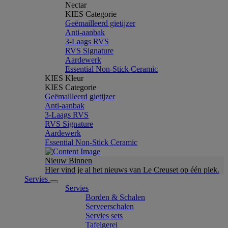
Nectar
KIES Categorie
Geëmailleerd gietijzer
Anti-aanbak
3-Laags RVS
RVS Signature
Aardewerk
Essential Non-Stick Ceramic
KIES Kleur
KIES Categorie
Geëmailleerd gietijzer
Anti-aanbak
3-Laags RVS
RVS Signature
Aardewerk
Essential Non-Stick Ceramic
Nieuw Binnen
Hier vind je al het nieuws van Le Creuset op één plek.
Servies
Servies
Borden & Schalen
Serveerschalen
Servies sets
Tafelgerei