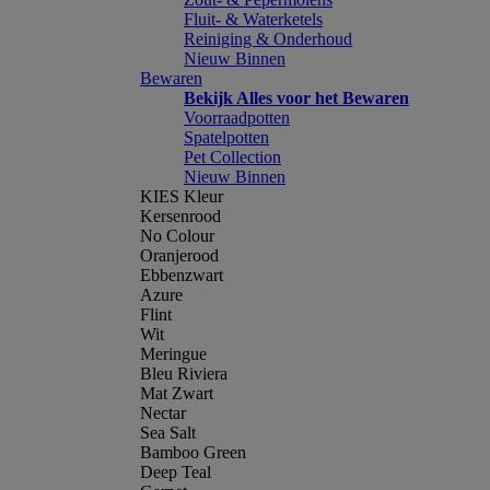
Fluit- & Waterketels
Reiniging & Onderhoud
Nieuw Binnen
Bewaren
Bekijk Alles voor het Bewaren
Voorraadpotten
Spatelpotten
Pet Collection
Nieuw Binnen
KIES Kleur
Kersenrood
No Colour
Oranjerood
Ebbenzwart
Azure
Flint
Wit
Meringue
Bleu Riviera
Mat Zwart
Nectar
Sea Salt
Bamboo Green
Deep Teal