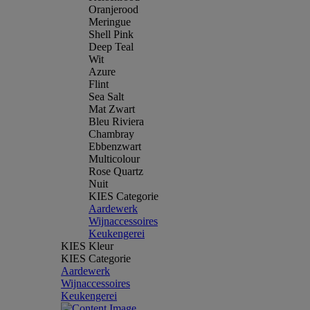
Oranjerood
Meringue
Shell Pink
Deep Teal
Wit
Azure
Flint
Sea Salt
Mat Zwart
Bleu Riviera
Chambray
Ebbenzwart
Multicolour
Rose Quartz
Nuit
KIES Categorie
Aardewerk
Wijnaccessoires
Keukengerei
KIES Kleur
KIES Categorie
Aardewerk
Wijnaccessoires
Keukengerei