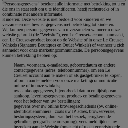
“Persoonsgegevens” betekent alle informatie met betrekking tot u en
die ons in staat stelt om u te identificeren, hetzij rechtstreeks of in
combinatie met andere informatie.
Kinderen: Deze website is niet bedoeld voor kinderen en we
verzamelen niet bewust gegevens met betrekking tot kinderen.
Wij kunnen persoonsgegevens van u verzamelen wanneer u onze
website gebruikt (de "Website"), een Le Creuset-account aanmaakt,
een Le Creuset-product koopt op de Website of in onze Le Creuset
Winkels (Signature Boutiques en Outlet Winkels) of wanneer u zich
aanmeldt voor onze marketingcommunicatie. De persoonsgegevens
kunnen betrekking hebben op:
Naam, voornaam, e-mailadres, geboortedatum en andere
contactgegevens (adres, telefoonnummer), om een Le
Creuset-account aan te maken of als gastgebruiker te kopen,
of om u aan te melden voor onze marketingcommunicatie
online of in onze winkels;
uw aankoopgegevens, bijvoorbeeld datum en tijdstip van
aankoop, leveringsgegevens, product- en betalingsgegevens,
voor het beheer van uw bestellingen;
gegevens over uw online browsegeschiedenis (bv. online-
identificatienummers - zoals uw IP-adres, browserversie,
besturingssysteem, duur van het bezoek, terugkerende
gebruiker, geografische oorsprong), verzameld tijdens uw
bezoeken aan de Website (ongeacht of u een geregistreerde