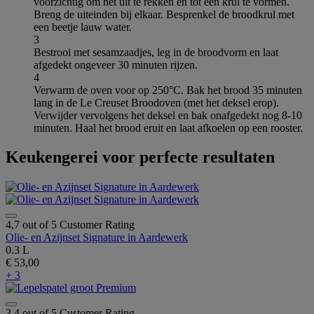
voorzichtig om het uit te rekken en tot een krul te vormen.
Breng de uiteinden bij elkaar. Besprenkel de broodkrul met
een beetje lauw water.
3
Bestrooi met sesamzaadjes, leg in de broodvorm en laat
afgedekt ongeveer 30 minuten rijzen.
4
Verwarm de oven voor op 250°C. Bak het brood 35 minuten
lang in de Le Creuset Broodoven (met het deksel erop).
Verwijder vervolgens het deksel en bak onafgedekt nog 8-10
minuten. Haal het brood eruit en laat afkoelen op een rooster.
Keukengerei voor perfecte resultaten
4,7 out of 5 Customer Rating
Olie- en Azijnset Signature in Aardewerk
0.3 L
€ 53,00
+ 3
3,4 out of 5 Customer Rating