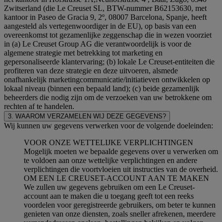
Zwitserland (die Le Creuset SL, BTW-nummer B62153630, met
kantoor in Paseo de Gracia 9, 2º, 08007 Barcelona, Spanje, heeft
aangesteld als vertegenwoordiger in de EU), op basis van een
overeenkomst tot gezamenlijke zeggenschap die in wezen voorziet
in (a) Le Creuset Group AG die verantwoordelijk is voor de
algemene strategie met betrekking tot marketing en
gepersonaliseerde klantervaring; (b) lokale Le Creuset-entiteiten die
profiteren van deze strategie en deze uitvoeren, alsmede
onafhankelijk marketingcommunicatie/initiatieven ontwikkelen op
lokaal niveau (binnen een bepaald land); (c) beide gezamenlijk
beheerders die nodig zijn om de verzoeken van uw betrokkene om
rechten af te handelen.
3. WAAROM VERZAMELEN WIJ DEZE GEGEVENS?
Wij kunnen uw gegevens verwerken voor de volgende doeleinden:
VOOR ONZE WETTELIJKE VERPLICHTINGEN
Mogelijk moeten we bepaalde gegevens over u verwerken om
te voldoen aan onze wettelijke verplichtingen en andere
verplichtingen die voortvloeien uit instructies van de overheid.
OM EEN LE CREUSET-ACCOUNT AAN TE MAKEN
We zullen uw gegevens gebruiken om een Le Creuset-
account aan te maken die u toegang geeft tot een reeks
voordelen voor geregistreerde gebruikers, om beter te kunnen
genieten van onze diensten, zoals sneller afrekenen, meerdere