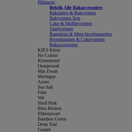
Pâtisserie
Bekijk Alle Bakaccessoires
Bakplaten & Bakvormen
Bakvormen Sets
Cake & Muffinvormen
Taartvormen
Ramekins & Mini-Stoofpannetjes
Broodpannen & Cakevormen
Bakaccessoires
KIES Kleur
No Colour
Kersenrood
Oranjerood
Mat Zwart
Meringue
Azure
Sea Salt
Flint
Wit
Shell Pink
Bleu Riviera
Ebbenzwart
Bamboo Green
Deep Teal
Garnet