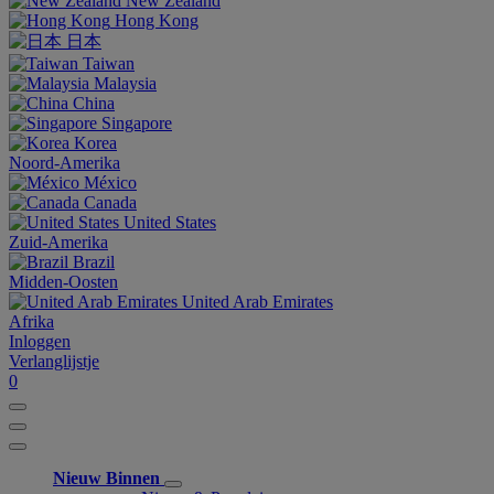
New Zealand
Hong Kong
日本
Taiwan
Malaysia
China
Singapore
Korea
Noord-Amerika
México
Canada
United States
Zuid-Amerika
Brazil
Midden-Oosten
United Arab Emirates
Afrika
Inloggen
Verlanglijstje
0
Nieuw Binnen