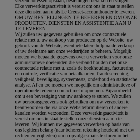
verzendadressen opslaan, bestellingen bekijken en volgen.
Elke verwerkingsactiviteit is vereist om ons in staat te stellen
deze diensten aan u als Le Creuset-accounthouder te leveren.
OM UW BESTELLINGEN TE BEHEREN EN OM ONZE
PRODUCTEN, DIENSTEN EN ASSISTENTIE AAN U
TE LEVEREN
Wij zullen uw gegevens gebruiken om onze contractuele
relatie met u, uw aankoop van producten op de Website, uw
gebruik van de Website, eventuele latere hulp na de verkoop
of uw deelname aan onze wedstrijden te beheren. Mogelijk
moeten we bepaalde gegevens over u verwerken voor onze
administratieve doeleinden die verband houden met onze
contractuele relatie met u, zoals de boekhouding, facturering
en controle, verificatie van betaalkaarten, fraudescreening,
veiligheid, beveiliging, systeemtests, onderhoud en statistische
analyse. Af en toe moeten we mogelijk om administratieve of
operationele redenen contact met u opnemen. Bijvoorbeeld
om u een bevestiging van uw aankoop te sturen. We zullen
uw persoonsgegevens ook gebruiken om uw verzoeken te
beantwoorden die via onze Websiteformulieren of andere
kanalen worden verzonden. Deze verwerkingsactiviteit is
vereist om ons in staat te stellen onze diensten aan u te
leveren. Wij kunnen uw gegevens verwerken op basis van
ons legitiem belang (naar behoren rekening houdend met uw
rechten en vrijheden) om u opvolg-e-mails te sturen in het