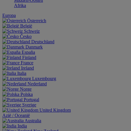
Midden-Oosten
Afrika
Europa
Österreich
België
Schweiz
Česko
Deutschland
Danmark
España
Finland
France
Ireland
Italia
Luxembourg
Nederland
Norge
Polska
Portugal
Sverige
United Kingdom
Aziё / Oceaniё
Australia
India