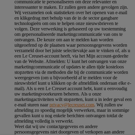
communicatie te personaliseren om deze relevanter en
interessanter te maken. Er zullen geen andere gevolgen zijn.
Wij verzamelen ook statistieken over het openen van e-mail
en klikgedrag met behulp van de in de sector gangbare
technologieën om ons te helpen onze nieuwsbrieven te
volgen. Deze verwerking is gebaseerd op uw toestemming
om gepersonaliseerde marketingcommunicatie van ons te
ontvangen. De keuze om aan te melden kan worden
uitgeoefend op de plaatsen waar persoonsgegevens worden
verzameld door het juiste selectievakje aan te vinken of, als u
een Le Creuset-account heeft, via het Mijn account-gedeelte
van de Website.
Afmelden
: U kunt het ontvangen van onze
marketingcommunicatie of updates te allen tijde kosteloos
stopzetten via de methoden die bij de communicatie worden
weergegeven (om u bijvoorbeeld af te melden voor de
nieuwsbrief kunt u klikken op de afmeldlink onderaan elke e-
mail). Als u een Le Creuset account hebt, kunt u eenvoudig
uw marketingvoorkeuren beheren. Als u onze
marketingactiviteiten wilt stopzetten, kunt u in ieder geval een
e-mail sturen naar
privacy@lecreuset.com
. Wij zullen uw
afmelding zo spoedig mogelijk verwerken, maar in sommige
gevallen kunt u nog enkele berichten ontvangen totdat de
afmelding volledig is verwerkt.
Weet dat wij uw contactgegevens en andere
persoonsgegevens niet doorgeven of verkopen aan andere