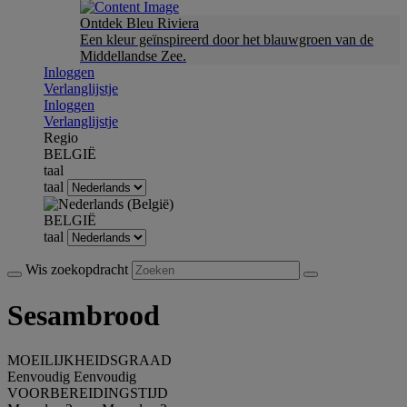
Ontdek Bleu Riviera
Een kleur geïnspireerd door het blauwgroen van de
Middellandse Zee.
Inloggen
Verlanglijstje
Inloggen
Verlanglijstje
Regio
BELGIË
taal
taal
BELGIË
taal
Wis zoekopdracht
Sesambrood
MOEILIJKHEIDSGRAAD
Eenvoudig
Eenvoudig
VOORBEREIDINGSTIJD