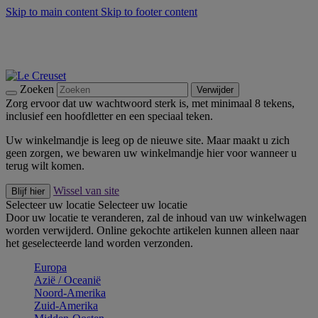
Skip to main content
Skip to footer content
Zomerse buitenmomenten met de BBQ Outdoor Collectie &
Thyme -
Shop Nu
De essentials van Le Creuset -
Ontdek Nu
Nieuwsbrieven: Registreer en bespaar 10%! -
Schrijf je nu in
Zoeken
Verwijder
Zorg ervoor dat uw wachtwoord sterk is, met minimaal 8 tekens,
inclusief een hoofdletter en een speciaal teken.
Uw winkelmandje is leeg op de nieuwe site. Maar maakt u zich
geen zorgen, we bewaren uw winkelmandje hier voor wanneer u
terug wilt komen.
Wissel van site
Blijf hier
Selecteer uw locatie
Selecteer uw locatie
Door uw locatie te veranderen, zal de inhoud van uw winkelwagen
worden verwijderd. Online gekochte artikelen kunnen alleen naar
het geselecteerde land worden verzonden.
Europa
Aziё / Oceaniё
Noord-Amerika
Zuid-Amerika