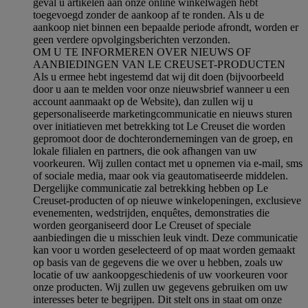
geval u artikelen aan onze online winkelwagen hebt
toegevoegd zonder de aankoop af te ronden. Als u de
aankoop niet binnen een bepaalde periode afrondt, worden er
geen verdere opvolgingsberichten verzonden.
OM U TE INFORMEREN OVER NIEUWS OF
AANBIEDINGEN VAN LE CREUSET-PRODUCTEN
Als u ermee hebt ingestemd dat wij dit doen (bijvoorbeeld
door u aan te melden voor onze nieuwsbrief wanneer u een
account aanmaakt op de Website), dan zullen wij u
gepersonaliseerde marketingcommunicatie en nieuws sturen
over initiatieven met betrekking tot Le Creuset die worden
gepromoot door de dochterondernemingen van de groep, en
lokale filialen en partners, die ook afhangen van uw
voorkeuren. Wij zullen contact met u opnemen via e-mail, sms
of sociale media, maar ook via geautomatiseerde middelen.
Dergelijke communicatie zal betrekking hebben op Le
Creuset-producten of op nieuwe winkelopeningen, exclusieve
evenementen, wedstrijden, enquêtes, demonstraties die
worden georganiseerd door Le Creuset of speciale
aanbiedingen die u misschien leuk vindt. Deze communicatie
kan voor u worden geselecteerd of op maat worden gemaakt
op basis van de gegevens die we over u hebben, zoals uw
locatie of uw aankoopgeschiedenis of uw voorkeuren voor
onze producten. Wij zullen uw gegevens gebruiken om uw
interesses beter te begrijpen. Dit stelt ons in staat om onze