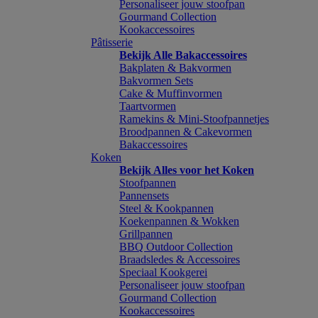
Personaliseer jouw stoofpan
Gourmand Collection
Kookaccessoires
Pâtisserie
Bekijk Alle Bakaccessoires
Bakplaten & Bakvormen
Bakvormen Sets
Cake & Muffinvormen
Taartvormen
Ramekins & Mini-Stoofpannetjes
Broodpannen & Cakevormen
Bakaccessoires
Koken
Bekijk Alles voor het Koken
Stoofpannen
Pannensets
Steel & Kookpannen
Koekenpannen & Wokken
Grillpannen
BBQ Outdoor Collection
Braadsledes & Accessoires
Speciaal Kookgerei
Personaliseer jouw stoofpan
Gourmand Collection
Kookaccessoires