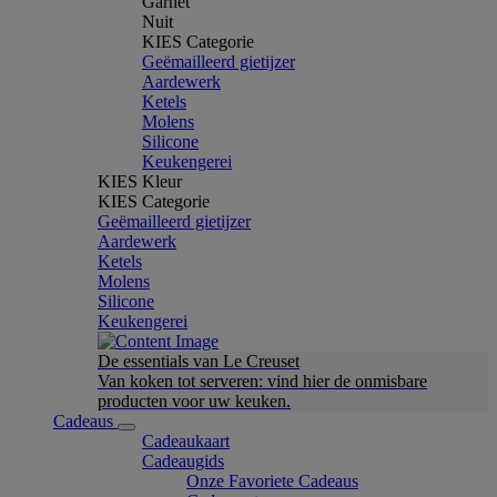
Garnet
Nuit
KIES Categorie
Geëmailleerd gietijzer
Aardewerk
Ketels
Molens
Silicone
Keukengerei
KIES Kleur
KIES Categorie
Geëmailleerd gietijzer
Aardewerk
Ketels
Molens
Silicone
Keukengerei
De essentials van Le Creuset
Van koken tot serveren: vind hier de onmisbare
producten voor uw keuken.
Cadeaus
Cadeaukaart
Cadeaugids
Onze Favoriete Cadeaus