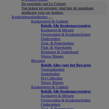
De essentials van Le Creuset
Van koken tot serveren: vind hier de onmisbare
producten voor uw keuken.
Keukenbenodigdheden
Keukengerei & Gadgets
Bekijk Alle Keukenaccessoires
Kookgerei & Messen
Ovenwanten & Keukenschorten
Onderzetters
Zout- & Pepermolens
Fluit- & Waterketels
Reiniging & Onderhoud
Nieuw Binnen
Bewaren
Bekijk Alles voor het Bewaren
Voorraadpotten
Spatelpotten
Pet Collection
Nieuw Binnen
Keukengerei & Gadgets
Bekijk Alle Keukenaccessoires
Kookgerei & Messen
Ovenwanten & Keukenschorten
Onderzetters
Zout- & Pepermolens