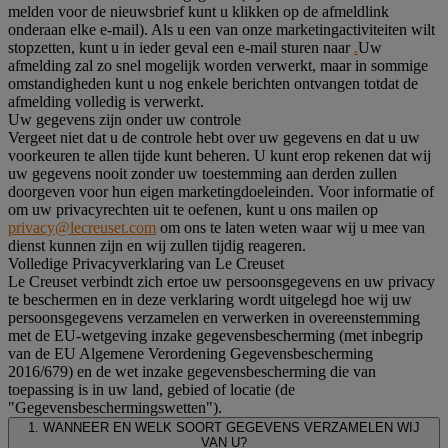
melden voor de nieuwsbrief kunt u klikken op de afmeldlink
onderaan elke e-mail). Als u een van onze marketingactiviteiten wilt
stopzetten, kunt u in ieder geval een e-mail sturen naar
.
Uw
afmelding zal zo snel mogelijk worden verwerkt, maar in sommige
omstandigheden kunt u nog enkele berichten ontvangen totdat de
afmelding volledig is verwerkt.
Uw gegevens zijn onder uw controle
Vergeet niet dat u de controle hebt over uw gegevens en dat u uw
voorkeuren te allen tijde kunt beheren. U kunt erop rekenen dat wij
uw gegevens nooit zonder uw toestemming aan derden zullen
doorgeven voor hun eigen marketingdoeleinden. Voor informatie of
om uw privacyrechten uit te oefenen, kunt u ons mailen op
privacy@lecreuset.com
om ons te laten weten waar wij u mee van
dienst kunnen zijn en wij zullen tijdig reageren.
Volledige Privacyverklaring van Le Creuset
Le Creuset verbindt zich ertoe uw persoonsgegevens en uw privacy
te beschermen en in deze verklaring wordt uitgelegd hoe wij uw
persoonsgegevens verzamelen en verwerken in overeenstemming
met de EU-wetgeving inzake gegevensbescherming (met inbegrip
van de EU Algemene Verordening Gegevensbescherming
2016/679) en de wet inzake gegevensbescherming die van
toepassing is in uw land, gebied of locatie (de
"Gegevensbeschermingswetten").
1. WANNEER EN WELK SOORT GEGEVENS VERZAMELEN WIJ
VAN U?