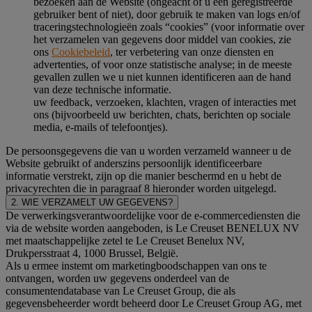
bezoeken aan de Website (ongeacht of u een geregistreerde
gebruiker bent of niet), door gebruik te maken van logs en/of
traceringstechnologieën zoals “cookies” (voor informatie over
het verzamelen van gegevens door middel van cookies, zie
ons
Cookiebeleid
, ter verbetering van onze diensten en
advertenties, of voor onze statistische analyse; in de meeste
gevallen zullen we u niet kunnen identificeren aan de hand
van deze technische informatie.
uw feedback, verzoeken, klachten, vragen of interacties met
ons (bijvoorbeeld uw berichten, chats, berichten op sociale
media, e-mails of telefoontjes).
De persoonsgegevens die van u worden verzameld wanneer u de
Website gebruikt of anderszins persoonlijk identificeerbare
informatie verstrekt, zijn op die manier beschermd en u hebt de
privacyrechten die in paragraaf 8 hieronder worden uitgelegd.
2. WIE VERZAMELT UW GEGEVENS?
De verwerkingsverantwoordelijke voor de e-commercediensten die
via de website worden aangeboden, is Le Creuset BENELUX NV
met maatschappelijke zetel te Le Creuset Benelux NV,
Drukpersstraat 4, 1000 Brussel, België.
Als u ermee instemt om marketingboodschappen van ons te
ontvangen, worden uw gegevens onderdeel van de
consumentendatabase van Le Creuset Group, die als
gegevensbeheerder wordt beheerd door Le Creuset Group AG, met