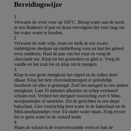
Bereidingswijze
1
Verwarm de oven voor op 160°C. Breng water aan de kook
in een fluitketel of pan en draai vervolgens het vuur laag om
het water warm te houden.
2
Verwarm de rode wijn, room en melk in een zware,
middelgrote steelpan op middelhoog vuur en laat het geheel
even sudderen. Haal de pan van het vuur en voeg de
chocolade toe. Klop tot het gesmolten en glad is. Voeg de
vanille en het zout toe en klop om te mengen.
3
Klop in een grote mengkom het eigeel en de suiker door
elkaar. Klop het hete chocolademengsel er geleidelijk
doorheen tot alles is gemengd. Zeef het mengsel in een andere
mengkom. Laat 10 minuten afkoelen en schep eventueel
schuim eraf. Verdeel het mengsel voorzichtig over 6 Mini-
stoofpannetjes of ramekins. Zet de gerechten in een diepe
bakschaal. Giet voorzichtig heet water in de bakschaal tot de
Mini-stoofpannetjes voor 3/4 onder water staan. Zorg ervoor
dat er geen water in de custard komt.
4
Plaats de schaal in de voorverwarmde oven en bak de