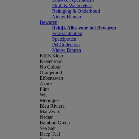
Fluit- & Waterketels
Reiniging & Onderhoud
Nieuw Binnen
Bewaren
Bekijk Alles voor het Bewaren
Voorraadpotten
Spatelpotten
Pet Collection
Nieuw Binnen
KIES Kleur
Kersenrood
No Colour
Oranjerood
Ebbenzwart
Azure
Flint
Wit
Meringue
Bleu Riviera
Mat Zwart
Nectar
Bamboo Green
Sea Salt
Deep Teal