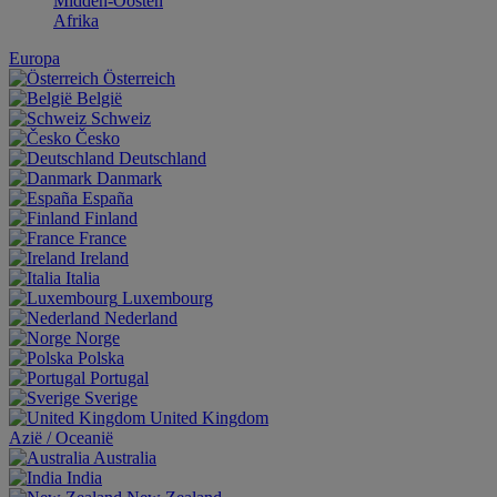
Midden-Oosten
Afrika
Europa
Österreich
België
Schweiz
Česko
Deutschland
Danmark
España
Finland
France
Ireland
Italia
Luxembourg
Nederland
Norge
Polska
Portugal
Sverige
United Kingdom
Aziё / Oceaniё
Australia
India