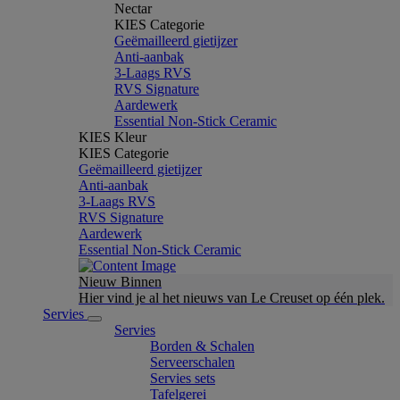
Nectar
KIES Categorie
Geëmailleerd gietijzer
Anti-aanbak
3-Laags RVS
RVS Signature
Aardewerk
Essential Non-Stick Ceramic
KIES Kleur
KIES Categorie
Geëmailleerd gietijzer
Anti-aanbak
3-Laags RVS
RVS Signature
Aardewerk
Essential Non-Stick Ceramic
Nieuw Binnen
Hier vind je al het nieuws van Le Creuset op één plek.
Servies
Servies
Borden & Schalen
Serveerschalen
Servies sets
Tafelgerei