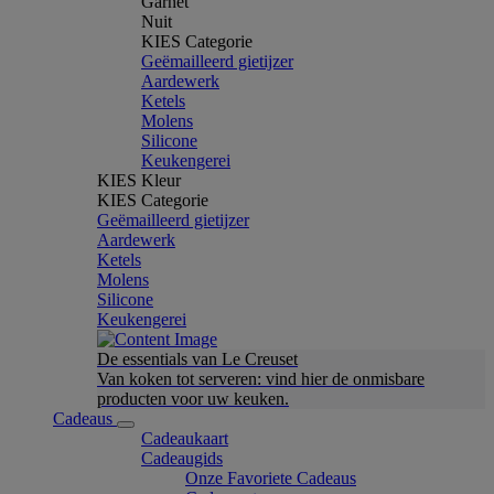
Garnet
Nuit
KIES Categorie
Geëmailleerd gietijzer
Aardewerk
Ketels
Molens
Silicone
Keukengerei
KIES Kleur
KIES Categorie
Geëmailleerd gietijzer
Aardewerk
Ketels
Molens
Silicone
Keukengerei
De essentials van Le Creuset
Van koken tot serveren: vind hier de onmisbare
producten voor uw keuken.
Cadeaus
Cadeaukaart
Cadeaugids
Onze Favoriete Cadeaus