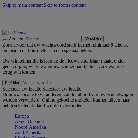
Skip to main content
Skip to footer content
Zomerse buitenmomenten met de BBQ Outdoor Collectie &
Thyme -
Shop Nu
De essentials van Le Creuset -
Ontdek Nu
Nieuwsbrieven: Registreer en bespaar 10%! -
Schrijf je nu in
Zoeken
Verwijder
Zorg ervoor dat uw wachtwoord sterk is, met minimaal 8 tekens,
inclusief een hoofdletter en een speciaal teken.
Uw winkelmandje is leeg op de nieuwe site. Maar maakt u zich
geen zorgen, we bewaren uw winkelmandje hier voor wanneer u
terug wilt komen.
Wissel van site
Blijf hier
Selecteer uw locatie
Selecteer uw locatie
Door uw locatie te veranderen, zal de inhoud van uw winkelwagen
worden verwijderd. Online gekochte artikelen kunnen alleen naar
het geselecteerde land worden verzonden.
Europa
Aziё / Oceaniё
Noord-Amerika
Zuid-Amerika