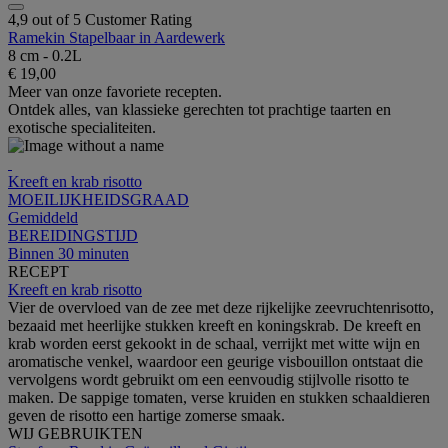
4,9 out of 5 Customer Rating
Ramekin Stapelbaar in Aardewerk
8 cm - 0.2L
€ 19,00
Meer van onze favoriete recepten.
Ontdek alles, van klassieke gerechten tot prachtige taarten en
exotische specialiteiten.
Kreeft en krab risotto
MOEILIJKHEIDSGRAAD
Gemiddeld
BEREIDINGSTIJD
Binnen 30 minuten
RECEPT
Kreeft en krab risotto
Vier de overvloed van de zee met deze rijkelijke zeevruchtenrisotto,
bezaaid met heerlijke stukken kreeft en koningskrab. De kreeft en
krab worden eerst gekookt in de schaal, verrijkt met witte wijn en
aromatische venkel, waardoor een geurige visbouillon ontstaat die
vervolgens wordt gebruikt om een eenvoudig stijlvolle risotto te
maken. De sappige tomaten, verse kruiden en stukken schaaldieren
geven de risotto een hartige zomerse smaak.
WIJ GEBRUIKTEN