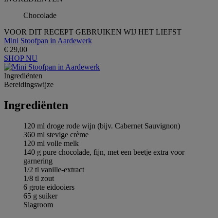
Chocolade
VOOR DIT RECEPT GEBRUIKEN WIJ HET LIEFST
Mini Stoofpan in Aardewerk
€ 29,00
SHOP NU
Ingrediёnten
Bereidingswijze
Ingrediёnten
120 ml droge rode wijn (bijv. Cabernet Sauvignon)
360 ml stevige crème
120 ml volle melk
140 g pure chocolade, fijn, met een beetje extra voor
garnering
1/2 tl vanille-extract
1/8 tl zout
6 grote eidooiers
65 g suiker
Slagroom