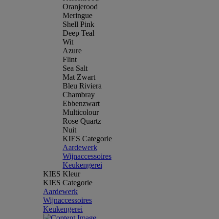
Oranjerood
Meringue
Shell Pink
Deep Teal
Wit
Azure
Flint
Sea Salt
Mat Zwart
Bleu Riviera
Chambray
Ebbenzwart
Multicolour
Rose Quartz
Nuit
KIES Categorie
Aardewerk
Wijnaccessoires
Keukengerei
KIES Kleur
KIES Categorie
Aardewerk
Wijnaccessoires
Keukengerei