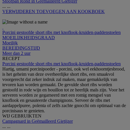
Stoofpan Rond in Geëmailleerd Gietijzer
...
...
VERWIJDEREN
TOEVOEGEN AAN KOOKBOEK
Porcini gestoofde short ribs met knoflook-kruiden-paddenstoelen
MOEILIJKHEIDSGRAAD
Moeilijk
BEREIDINGSTIJD
Meer dan 2 uur
RECEPT
Porcini gestoofde short ribs met knoflook-kruiden-paddenstoelen
Hartig, umami porcinipoeder - porcini, ook wel eekhoorntjesbrood,
is het geheim van deze overheerlijke short ribs, een smaakvol
voorgerecht dat zeker indruk zal maken, maar gemakkelijk van
tevoren kan worden gemaakt. De gevulde short ribs worden
gestoofd in rode wijn en bouillon tot ze heerlijk mals zijn. Voor het
serveren worden ze gegarneerd met een romig mengsel van
knoflook en gesauteerde champignons. Serveer de ribs met
aardappelpuree, polenta of zelfs zachte gnocchi om optimaal van de
porcinisaus te genieten.
WIJ GEBRUIKTEN
Campagnard in Geëmailleerd Gietijzer
...
...