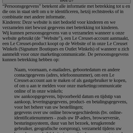
VAN U?
“Persoonsgegevens” betekent alle informatie met betrekking tot u en
die ons in staat stelt om u te identificeren, hetzij rechtstreeks of in
combinatie met andere informatie.
Kinderen: Deze website is niet bedoeld voor kinderen en we
verzamelen niet bewust gegevens met betrekking tot kinderen.
Wij kunnen persoonsgegevens van u verzamelen wanneer u onze
website gebruikt (de "Website"), een Le Creuset-account aanmaakt,
een Le Creuset-product koopt op de Website of in onze Le Creuset
Winkels (Signature Boutiques en Outlet Winkels) of wanneer u zich
aanmeldt voor onze marketingcommunicatie. De persoonsgegevens
kunnen betrekking hebben op:
Naam, voornaam, e-mailadres, geboortedatum en andere
contactgegevens (adres, telefoonnummer), om een Le
Creuset-account aan te maken of als gastgebruiker te kopen,
of om u aan te melden voor onze marketingcommunicatie
online of in onze winkels;
uw aankoopgegevens, bijvoorbeeld datum en tijdstip van
aankoop, leveringsgegevens, product- en betalingsgegevens,
voor het beheer van uw bestellingen;
gegevens over uw online browsegeschiedenis (bv. online-
identificatienummers - zoals uw IP-adres, browserversie,
besturingssysteem, duur van het bezoek, terugkerende
gebruiker, geografische oorsprong), verzameld tijdens uw