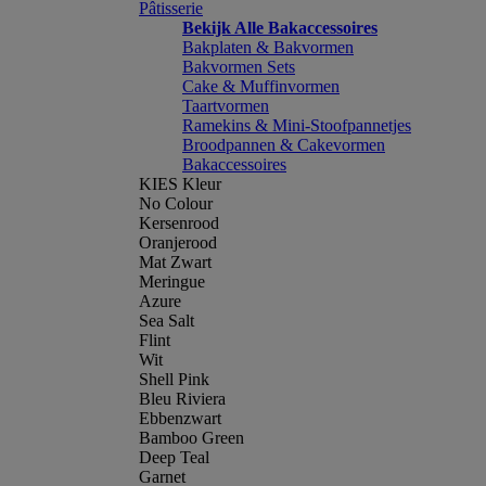
Pâtisserie
Bekijk Alle Bakaccessoires
Bakplaten & Bakvormen
Bakvormen Sets
Cake & Muffinvormen
Taartvormen
Ramekins & Mini-Stoofpannetjes
Broodpannen & Cakevormen
Bakaccessoires
KIES Kleur
No Colour
Kersenrood
Oranjerood
Mat Zwart
Meringue
Azure
Sea Salt
Flint
Wit
Shell Pink
Bleu Riviera
Ebbenzwart
Bamboo Green
Deep Teal
Garnet