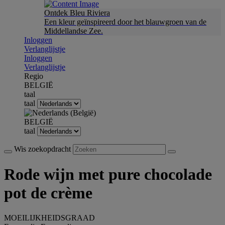
Ontdek Bleu Riviera
Een kleur geïnspireerd door het blauwgroen van de
Middellandse Zee.
Inloggen
Verlanglijstje
Inloggen
Verlanglijstje
Regio
BELGIË
taal
taal
BELGIË
taal
Wis zoekopdracht
Rode wijn met pure chocolade
pot de crème
MOEILIJKHEIDSGRAAD