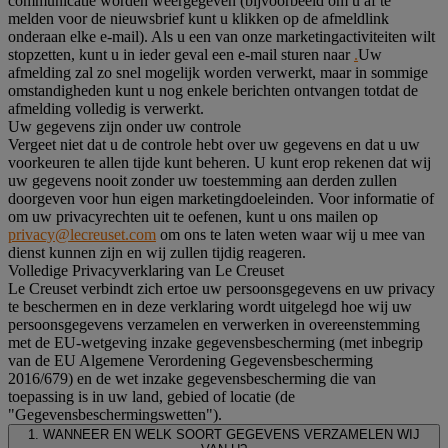
communicatie worden weergegeven (bijvoorbeeld om u af te
melden voor de nieuwsbrief kunt u klikken op de afmeldlink
onderaan elke e-mail). Als u een van onze marketingactiviteiten wilt
stopzetten, kunt u in ieder geval een e-mail sturen naar
.
Uw
afmelding zal zo snel mogelijk worden verwerkt, maar in sommige
omstandigheden kunt u nog enkele berichten ontvangen totdat de
afmelding volledig is verwerkt.
Uw gegevens zijn onder uw controle
Vergeet niet dat u de controle hebt over uw gegevens en dat u uw
voorkeuren te allen tijde kunt beheren. U kunt erop rekenen dat wij
uw gegevens nooit zonder uw toestemming aan derden zullen
doorgeven voor hun eigen marketingdoeleinden. Voor informatie of
om uw privacyrechten uit te oefenen, kunt u ons mailen op
privacy@lecreuset.com
om ons te laten weten waar wij u mee van
dienst kunnen zijn en wij zullen tijdig reageren.
Volledige Privacyverklaring van Le Creuset
Le Creuset verbindt zich ertoe uw persoonsgegevens en uw privacy
te beschermen en in deze verklaring wordt uitgelegd hoe wij uw
persoonsgegevens verzamelen en verwerken in overeenstemming
met de EU-wetgeving inzake gegevensbescherming (met inbegrip
van de EU Algemene Verordening Gegevensbescherming
2016/679) en de wet inzake gegevensbescherming die van
toepassing is in uw land, gebied of locatie (de
"Gegevensbeschermingswetten").
1. WANNEER EN WELK SOORT GEGEVENS VERZAMELEN WIJ