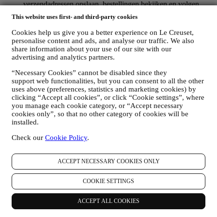
verzendadressen opslaan, bestellingen bekijken en volgen.
Elke verwerkingsactiviteit is vereist om ons in staat te stellen
This website uses first- and third-party cookies
deze diensten aan u als Le Creuset-accounthouder te leveren.
OM UW BESTELLINGEN TE BEHEREN EN OM ONZE
Cookies help us give you a better experience on Le Creuset,
PRODUCTEN, DIENSTEN EN ASSISTENTIE AAN U
personalise content and ads, and analyse our traffic. We also
TE LEVEREN
share information about your use of our site with our
Wij zullen uw gegevens gebruiken om onze contractuele
advertising and analytics partners.
relatie met u, uw aankoop van producten op de Website, uw
“Necessary Cookies” cannot be disabled since they
gebruik van de Website, eventuele latere hulp na de verkoop
support web functionalities, but you can consent to all the other
of uw deelname aan onze wedstrijden te beheren. Mogelijk
uses above (preferences, statistics and marketing cookies) by
moeten we bepaalde gegevens over u verwerken voor onze
clicking “Accept all cookies”, or click “Cookie settings”, where
administratieve doeleinden die verband houden met onze
you manage each cookie category, or “Accept necessary
contractuele relatie met u, zoals de boekhouding, facturering
cookies only”, so that no other category of cookies will be
en controle, verificatie van betaalkaarten, fraudescreening,
installed.
veiligheid, beveiliging, systeemtests, onderhoud en statistische
analyse. Af en toe moeten we mogelijk om administratieve of
Check our
Cookie Policy
.
operationele redenen contact met u opnemen. Bijvoorbeeld
om u een bevestiging van uw aankoop te sturen. We zullen
uw persoonsgegevens ook gebruiken om uw verzoeken te
ACCEPT NECESSARY COOKIES ONLY
beantwoorden die via onze Websiteformulieren of andere
kanalen worden verzonden. Deze verwerkingsactiviteit is
COOKIE SETTINGS
vereist om ons in staat te stellen onze diensten aan u te
leveren. Wij kunnen uw gegevens verwerken op basis van
ACCEPT ALL COOKIES
ons legitiem belang (naar behoren rekening houdend met uw
rechten en vrijheden) om u opvolg-e-mails te sturen in het