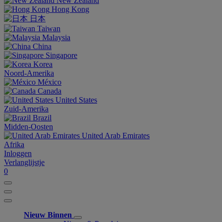
New Zealand
Hong Kong
日本
Taiwan
Malaysia
China
Singapore
Korea
Noord-Amerika
México
Canada
United States
Zuid-Amerika
Brazil
Midden-Oosten
United Arab Emirates
Afrika
Inloggen
Verlanglijstje
0
Nieuw Binnen