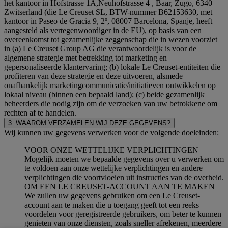
het kantoor in Hofstrasse 1A,Neuhofstrasse 4 , Baar, Zugo, 6340
Zwitserland (die Le Creuset SL, BTW-nummer B62153630, met
kantoor in Paseo de Gracia 9, 2º, 08007 Barcelona, Spanje, heeft
aangesteld als vertegenwoordiger in de EU), op basis van een
overeenkomst tot gezamenlijke zeggenschap die in wezen voorziet
in (a) Le Creuset Group AG die verantwoordelijk is voor de
algemene strategie met betrekking tot marketing en
gepersonaliseerde klantervaring; (b) lokale Le Creuset-entiteiten die
profiteren van deze strategie en deze uitvoeren, alsmede
onafhankelijk marketingcommunicatie/initiatieven ontwikkelen op
lokaal niveau (binnen een bepaald land); (c) beide gezamenlijk
beheerders die nodig zijn om de verzoeken van uw betrokkene om
rechten af te handelen.
3. WAAROM VERZAMELEN WIJ DEZE GEGEVENS?
Wij kunnen uw gegevens verwerken voor de volgende doeleinden:
VOOR ONZE WETTELIJKE VERPLICHTINGEN
Mogelijk moeten we bepaalde gegevens over u verwerken om
te voldoen aan onze wettelijke verplichtingen en andere
verplichtingen die voortvloeien uit instructies van de overheid.
OM EEN LE CREUSET-ACCOUNT AAN TE MAKEN
We zullen uw gegevens gebruiken om een Le Creuset-
account aan te maken die u toegang geeft tot een reeks
voordelen voor geregistreerde gebruikers, om beter te kunnen
genieten van onze diensten, zoals sneller afrekenen, meerdere