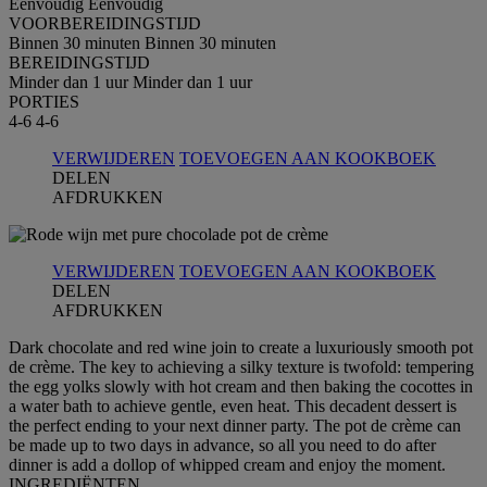
Eenvoudig
Eenvoudig
VOORBEREIDINGSTIJD
Binnen 30 minuten
Binnen 30 minuten
BEREIDINGSTIJD
Minder dan 1 uur
Minder dan 1 uur
PORTIES
4-6
4-6
VERWIJDEREN
TOEVOEGEN AAN KOOKBOEK
DELEN
AFDRUKKEN
VERWIJDEREN
TOEVOEGEN AAN KOOKBOEK
DELEN
AFDRUKKEN
Dark chocolate and red wine join to create a luxuriously smooth pot
de crème. The key to achieving a silky texture is twofold: tempering
the egg yolks slowly with hot cream and then baking the cocottes in
a water bath to achieve gentle, even heat. This decadent dessert is
the perfect ending to your next dinner party. The pot de crème can
be made up to two days in advance, so all you need to do after
dinner is add a dollop of whipped cream and enjoy the moment.
INGREDIЁNTEN