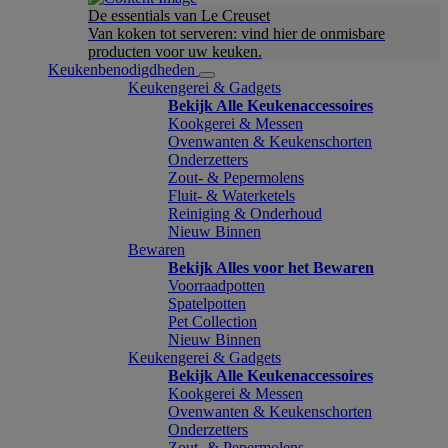
De essentials van Le Creuset
Van koken tot serveren: vind hier de onmisbare
producten voor uw keuken.
Keukenbenodigdheden
Keukengerei & Gadgets
Bekijk Alle Keukenaccessoires
Kookgerei & Messen
Ovenwanten & Keukenschorten
Onderzetters
Zout- & Pepermolens
Fluit- & Waterketels
Reiniging & Onderhoud
Nieuw Binnen
Bewaren
Bekijk Alles voor het Bewaren
Voorraadpotten
Spatelpotten
Pet Collection
Nieuw Binnen
Keukengerei & Gadgets
Bekijk Alle Keukenaccessoires
Kookgerei & Messen
Ovenwanten & Keukenschorten
Onderzetters
Zout- & Pepermolens