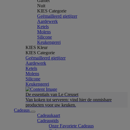
Garnet
Nuit
KIES Categorie
Geëmailleerd gietijzer
Aardewerk
Ketels
Molens
Silicone
Keukengerei
KIES Kleur
KIES Categorie
Geëmailleerd gietijzer
Aardewerk
Ketels
Molens
Silicone
Keukengerei
De essentials van Le Creuset
Van koken tot serveren: vind hier de onmisbare
producten voor uw keuken.
Cadeaus
Cadeaukaart
Cadeaugids
Onze Favoriete Cadeaus