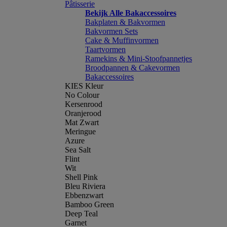
Pâtisserie
Bekijk Alle Bakaccessoires
Bakplaten & Bakvormen
Bakvormen Sets
Cake & Muffinvormen
Taartvormen
Ramekins & Mini-Stoofpannetjes
Broodpannen & Cakevormen
Bakaccessoires
KIES Kleur
No Colour
Kersenrood
Oranjerood
Mat Zwart
Meringue
Azure
Sea Salt
Flint
Wit
Shell Pink
Bleu Riviera
Ebbenzwart
Bamboo Green
Deep Teal
Garnet