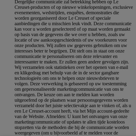
Dergelijke communicatie zal betrekking hebben op Le
Creuset-producten of op nieuwe winkelopeningen, exclusieve
evenementen, wedstrijden, enquêtes, demonstraties die
worden georganiseerd door Le Creuset of speciale
aanbiedingen die u misschien leuk vindt. Deze communicatie
kan voor u worden geselecteerd of op maat worden gemaakt
op basis van de gegevens die we over u hebben, zoals uw
locatie of uw aankoopgeschiedenis of uw voorkeuren voor
onze producten. Wij zullen uw gegevens gebruiken om uw
interesses beter te begrijpen. Dit stelt ons in staat om onze
communicatie te personaliseren om deze relevanter en
interessanter te maken. Er zullen geen andere gevolgen zijn.
Wij verzamelen ook statistieken over het openen van e-mail
en klikgedrag met behulp van de in de sector gangbare
technologieën om ons te helpen onze nieuwsbrieven te
volgen. Deze verwerking is gebaseerd op uw toestemming
om gepersonaliseerde marketingcommunicatie van ons te
ontvangen. De keuze om aan te melden kan worden
uitgeoefend op de plaatsen waar persoonsgegevens worden
verzameld door het juiste selectievakje aan te vinken of, als u
een Le Creuset-account heeft, via het Mijn account-gedeelte
van de Website.
Afmelden
: U kunt het ontvangen van onze
marketingcommunicatie of updates te allen tijde kosteloos
stopzetten via de methoden die bij de communicatie worden
weergegeven (om u bijvoorbeeld af te melden voor de