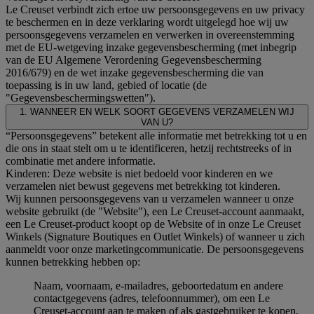
Le Creuset verbindt zich ertoe uw persoonsgegevens en uw privacy
te beschermen en in deze verklaring wordt uitgelegd hoe wij uw
persoonsgegevens verzamelen en verwerken in overeenstemming
met de EU-wetgeving inzake gegevensbescherming (met inbegrip
van de EU Algemene Verordening Gegevensbescherming
2016/679) en de wet inzake gegevensbescherming die van
toepassing is in uw land, gebied of locatie (de
"Gegevensbeschermingswetten").
1. WANNEER EN WELK SOORT GEGEVENS VERZAMELEN WIJ
VAN U?
“Persoonsgegevens” betekent alle informatie met betrekking tot u en
die ons in staat stelt om u te identificeren, hetzij rechtstreeks of in
combinatie met andere informatie.
Kinderen: Deze website is niet bedoeld voor kinderen en we
verzamelen niet bewust gegevens met betrekking tot kinderen.
Wij kunnen persoonsgegevens van u verzamelen wanneer u onze
website gebruikt (de "Website"), een Le Creuset-account aanmaakt,
een Le Creuset-product koopt op de Website of in onze Le Creuset
Winkels (Signature Boutiques en Outlet Winkels) of wanneer u zich
aanmeldt voor onze marketingcommunicatie. De persoonsgegevens
kunnen betrekking hebben op:
Naam, voornaam, e-mailadres, geboortedatum en andere
contactgegevens (adres, telefoonnummer), om een Le
Creuset-account aan te maken of als gastgebruiker te kopen,