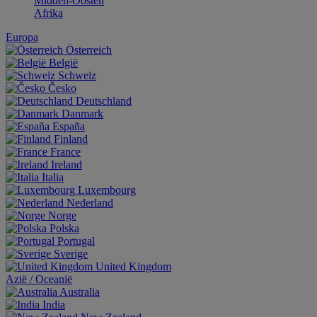
Midden-Oosten
Afrika
Europa
Österreich
België
Schweiz
Česko
Deutschland
Danmark
España
Finland
France
Ireland
Italia
Luxembourg
Nederland
Norge
Polska
Portugal
Sverige
United Kingdom
Aziё / Oceaniё
Australia
India