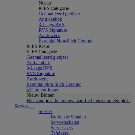
Nectar
KIES Categorie
Geëmailleerd gietijzer
Anti-aanbak
3-Laags RVS
RVS Signature
Aardewerk
Essential Non-Stick Ceramic
KIES Kleur
KIES Categorie
Geëmailleerd gietijzer
Anti-aanbak
3-Laags RVS
RVS Signature
Aardewerk
Essential Non-Stick Ceramic
Nieuw Binnen
Hier vind je al het nieuws van Le Creuset op één plek.
Servies
Servies
Borden & Schalen
Serveerschalen
Servies sets
Tafelgerei