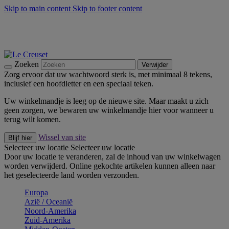
Skip to main content
Skip to footer content
Zomerse buitenmomenten met de BBQ Outdoor Collectie &
Thyme -
Shop Nu
De essentials van Le Creuset -
Ontdek Nu
Nieuwsbrieven: Registreer en bespaar 10%! -
Schrijf je nu in
Zoeken
Verwijder
Zorg ervoor dat uw wachtwoord sterk is, met minimaal 8 tekens,
inclusief een hoofdletter en een speciaal teken.
Uw winkelmandje is leeg op de nieuwe site. Maar maakt u zich
geen zorgen, we bewaren uw winkelmandje hier voor wanneer u
terug wilt komen.
Wissel van site
Blijf hier
Selecteer uw locatie
Selecteer uw locatie
Door uw locatie te veranderen, zal de inhoud van uw winkelwagen
worden verwijderd. Online gekochte artikelen kunnen alleen naar
het geselecteerde land worden verzonden.
Europa
Aziё / Oceaniё
Noord-Amerika
Zuid-Amerika