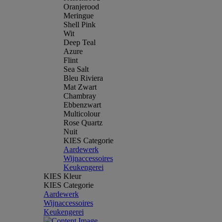
Oranjerood
Meringue
Shell Pink
Wit
Deep Teal
Azure
Flint
Sea Salt
Bleu Riviera
Mat Zwart
Chambray
Ebbenzwart
Multicolour
Rose Quartz
Nuit
KIES Categorie
Aardewerk
Wijnaccessoires
Keukengerei
KIES Kleur
KIES Categorie
Aardewerk
Wijnaccessoires
Keukengerei