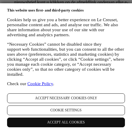
nieuwsbrief kunt u klikken op de afmeldlink onderaan elke e-
mail). Als u een Le Creuset account hebt, kunt u eenvoudig
This website uses first- and third-party cookies
uw marketingvoorkeuren beheren. Als u onze
marketingactiviteiten wilt stopzetten, kunt u in ieder geval een
Cookies help us give you a better experience on Le Creuset,
e-mail sturen naar
privacy@lecreuset.com
. Wij zullen uw
personalise content and ads, and analyse our traffic. We also
afmelding zo spoedig mogelijk verwerken, maar in sommige
share information about your use of our site with our
gevallen kunt u nog enkele berichten ontvangen totdat de
advertising and analytics partners.
afmelding volledig is verwerkt.
“Necessary Cookies” cannot be disabled since they
Weet dat wij uw contactgegevens en andere
support web functionalities, but you can consent to all the other
persoonsgegevens niet doorgeven of verkopen aan andere
uses above (preferences, statistics and marketing cookies) by
bedrijven voor hun marketingdoeleinden.
clicking “Accept all cookies”, or click “Cookie settings”, where
RE-TARGETING / OM ONZE AANBIEDINGEN AAN
you manage each cookie category, or “Accept necessary
TE PASSEN EN DE KLANTERVARING TE
cookies only”, so that no other category of cookies will be
VERBETEREN
installed.
Wij willen uw gegevens gebruiken om onze diensten en
aanbiedingen af te stemmen op uw behoeften en voorkeuren
Check our
Cookie Policy
.
om u een gepersonaliseerde Le Creuset-klantervaring te
bieden. Wij doen dit door uw gewoontes of interesses te
analyseren, bijvoorbeeld met betrekking tot de meest bekeken
ACCEPT NECESSARY COOKIES ONLY
producten, uw interactie met ons op sociale media, welke
pagina's van onze Website u bezoekt, welke inhoud van onze
COOKIE SETTINGS
aanbiedingen u leest. Wij doen dit voornamelijk door en ook
in combinatie met uw gegevens en voorkeuren die worden
ACCEPT ALL COOKIES
verzameld zodra u zich inschrijft voor onze gepersonaliseerde
marketingcommunicatie. Wij zullen deze informatie gebruiken