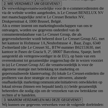
2. WIE VERZAMELT UW GEGEVENS?
De verwerkingsverantwoordelijke voor de e-commercediensten die
via de website worden aangeboden, is Le Creuset BENELUX NV
met maatschappelijke zetel te Le Creuset Benelux NV,
Drukpersstraat 4, 1000 Brussel, België.
Als u ermee instemt om marketingboodschappen van ons te
ontvangen, worden uw gegevens onderdeel van de
consumentendatabase van Le Creuset Group, die als
gegevensbeheerder wordt beheerd door Le Creuset Group AG, met
het kantoor in Hofstrasse 1A,Neuhofstrasse 4 , Baar, Zugo, 6340
Zwitserland (die Le Creuset SL, BTW-nummer B62153630, met
kantoor in Paseo de Gracia 9, 2º, 08007 Barcelona, Spanje, heeft
aangesteld als vertegenwoordiger in de EU), op basis van een
overeenkomst tot gezamenlijke zeggenschap die in wezen voorziet
in (a) Le Creuset Group AG die verantwoordelijk is voor de
algemene strategie met betrekking tot marketing en
gepersonaliseerde klantervaring; (b) lokale Le Creuset-entiteiten die
profiteren van deze strategie en deze uitvoeren, alsmede
onafhankelijk marketingcommunicatie/initiatieven ontwikkelen op
lokaal niveau (binnen een bepaald land); (c) beide gezamenlijk
beheerders die nodig zijn om de verzoeken van uw betrokkene om
rechten af te handelen.
3. WAAROM VERZAMELEN WIJ DEZE GEGEVENS?
Wij kunnen uw gegevens verwerken voor de volgende doeleinden: