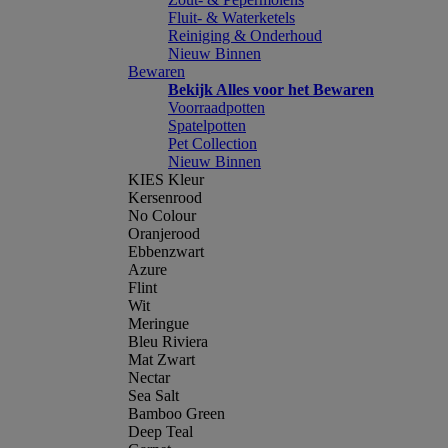
Fluit- & Waterketels
Reiniging & Onderhoud
Nieuw Binnen
Bewaren
Bekijk Alles voor het Bewaren
Voorraadpotten
Spatelpotten
Pet Collection
Nieuw Binnen
KIES Kleur
Kersenrood
No Colour
Oranjerood
Ebbenzwart
Azure
Flint
Wit
Meringue
Bleu Riviera
Mat Zwart
Nectar
Sea Salt
Bamboo Green
Deep Teal