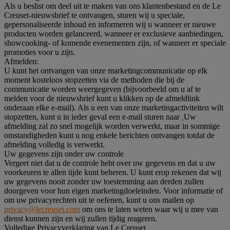
Als u beslist om deel uit te maken van ons klantenbestand en de Le
Creuset-nieuwsbrief te ontvangen, sturen wij u speciale,
gepersonaliseerde inhoud en informeren wij u wanneer er nieuwe
producten worden gelanceerd, wanneer er exclusieve aanbiedingen,
showcooking- of komende evenementen zijn, of wanneer er speciale
promoties voor u zijn.
Afmelden:
U kunt het ontvangen van onze marketingcommunicatie op elk
moment kosteloos stopzetten via de methoden die bij de
communicatie worden weergegeven (bijvoorbeeld om u af te
melden voor de nieuwsbrief kunt u klikken op de afmeldlink
onderaan elke e-mail). Als u een van onze marketingactiviteiten wilt
stopzetten, kunt u in ieder geval een e-mail sturen naar
.
Uw
afmelding zal zo snel mogelijk worden verwerkt, maar in sommige
omstandigheden kunt u nog enkele berichten ontvangen totdat de
afmelding volledig is verwerkt.
Uw gegevens zijn onder uw controle
Vergeet niet dat u de controle hebt over uw gegevens en dat u uw
voorkeuren te allen tijde kunt beheren. U kunt erop rekenen dat wij
uw gegevens nooit zonder uw toestemming aan derden zullen
doorgeven voor hun eigen marketingdoeleinden. Voor informatie of
om uw privacyrechten uit te oefenen, kunt u ons mailen op
privacy@lecreuset.com
om ons te laten weten waar wij u mee van
dienst kunnen zijn en wij zullen tijdig reageren.
Volledige Privacyverklaring van Le Creuset