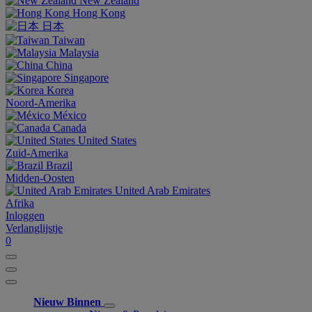
New Zealand
Hong Kong
日本
Taiwan
Malaysia
China
Singapore
Korea
Noord-Amerika
México
Canada
United States
Zuid-Amerika
Brazil
Midden-Oosten
United Arab Emirates
Afrika
Inloggen
Verlanglijstje
0
Nieuw Binnen