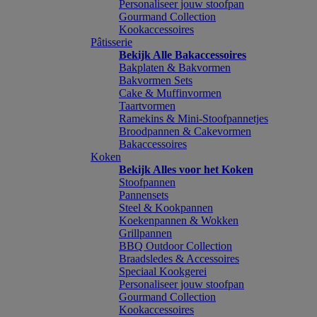
Personaliseer jouw stoofpan
Gourmand Collection
Kookaccessoires
Pâtisserie
Bekijk Alle Bakaccessoires
Bakplaten & Bakvormen
Bakvormen Sets
Cake & Muffinvormen
Taartvormen
Ramekins & Mini-Stoofpannetjes
Broodpannen & Cakevormen
Bakaccessoires
Koken
Bekijk Alles voor het Koken
Stoofpannen
Pannensets
Steel & Kookpannen
Koekenpannen & Wokken
Grillpannen
BBQ Outdoor Collection
Braadsledes & Accessoires
Speciaal Kookgerei
Personaliseer jouw stoofpan
Gourmand Collection
Kookaccessoires