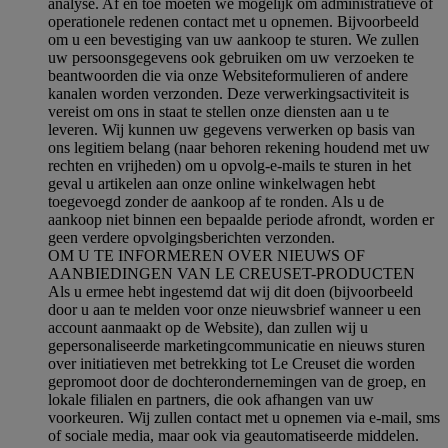
analyse. Af en toe moeten we mogelijk om administratieve of
operationele redenen contact met u opnemen. Bijvoorbeeld
om u een bevestiging van uw aankoop te sturen. We zullen
uw persoonsgegevens ook gebruiken om uw verzoeken te
beantwoorden die via onze Websiteformulieren of andere
kanalen worden verzonden. Deze verwerkingsactiviteit is
vereist om ons in staat te stellen onze diensten aan u te
leveren. Wij kunnen uw gegevens verwerken op basis van
ons legitiem belang (naar behoren rekening houdend met uw
rechten en vrijheden) om u opvolg-e-mails te sturen in het
geval u artikelen aan onze online winkelwagen hebt
toegevoegd zonder de aankoop af te ronden. Als u de
aankoop niet binnen een bepaalde periode afrondt, worden er
geen verdere opvolgingsberichten verzonden.
OM U TE INFORMEREN OVER NIEUWS OF
AANBIEDINGEN VAN LE CREUSET-PRODUCTEN
Als u ermee hebt ingestemd dat wij dit doen (bijvoorbeeld
door u aan te melden voor onze nieuwsbrief wanneer u een
account aanmaakt op de Website), dan zullen wij u
gepersonaliseerde marketingcommunicatie en nieuws sturen
over initiatieven met betrekking tot Le Creuset die worden
gepromoot door de dochterondernemingen van de groep, en
lokale filialen en partners, die ook afhangen van uw
voorkeuren. Wij zullen contact met u opnemen via e-mail, sms
of sociale media, maar ook via geautomatiseerde middelen.