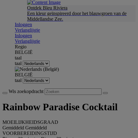
Ontdek Bleu Riviera
Een kleur geïnspireerd door het blauwgroen van de
Middellandse Zee.
Inloggen
Verlanglijstje
Inloggen
Verlanglijstje
Regio
BELGIË
taal
taal
BELGIË
taal
Wis zoekopdracht
Rainbow Paradise Cocktail
MOEILIJKHEIDSGRAAD
Gemiddeld
Gemiddeld
VOORBEREIDINGSTIJD