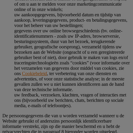
of om u aan te melden voor onze marketingcommunicatie
online of in onze winkels;
uw aankoopgegevens, bijvoorbeeld datum en tijdstip van
aankoop, leveringsgegevens, product- en betalingsgegevens,
voor het beheer van uw bestellingen;
gegevens over uw online browsegeschiedenis (bv. online-
identificatienummers - zoals uw IP-adres, browserversie,
besturingssysteem, duur van het bezoek, terugkerende
gebruiker, geografische oorsprong), verzameld tijdens uw
bezoeken aan de Website (ongeacht of u een geregistreerde
gebruiker bent of niet), door gebruik te maken van logs en/of
traceringstechnologieën zoals “cookies” (voor informatie over
het verzamelen van gegevens door middel van cookies, zie
ons
Cookiebeleid
, ter verbetering van onze diensten en
advertenties, of voor onze statistische analyse; in de meeste
gevallen zullen we u niet kunnen identificeren aan de hand
van deze technische informatie.
uw feedback, verzoeken, klachten, vragen of interacties met
ons (bijvoorbeeld uw berichten, chats, berichten op sociale
media, e-mails of telefoontjes).
De persoonsgegevens die van u worden verzameld wanneer u de
Website gebruikt of anderszins persoonlijk identificeerbare
informatie verstrekt, zijn op die manier beschermd en u hebt de
privacyrechten die in paragraaf 8 hieronder worden uitgelegd.