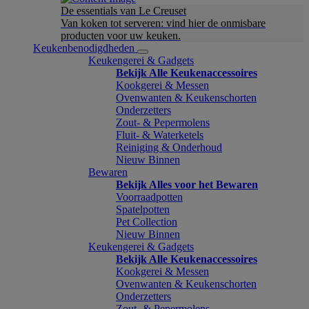
De essentials van Le Creuset
Van koken tot serveren: vind hier de onmisbare
producten voor uw keuken.
Keukenbenodigdheden
Keukengerei & Gadgets
Bekijk Alle Keukenaccessoires
Kookgerei & Messen
Ovenwanten & Keukenschorten
Onderzetters
Zout- & Pepermolens
Fluit- & Waterketels
Reiniging & Onderhoud
Nieuw Binnen
Bewaren
Bekijk Alles voor het Bewaren
Voorraadpotten
Spatelpotten
Pet Collection
Nieuw Binnen
Keukengerei & Gadgets
Bekijk Alle Keukenaccessoires
Kookgerei & Messen
Ovenwanten & Keukenschorten
Onderzetters
Zout- & Pepermolens