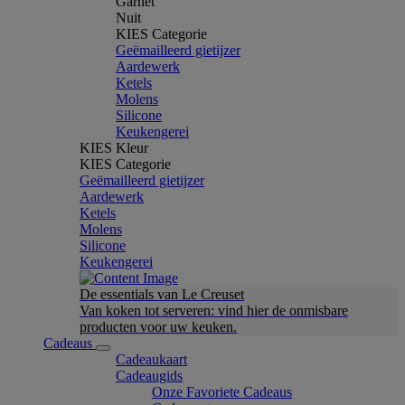
Garnet
Nuit
KIES Categorie
Geëmailleerd gietijzer
Aardewerk
Ketels
Molens
Silicone
Keukengerei
KIES Kleur
KIES Categorie
Geëmailleerd gietijzer
Aardewerk
Ketels
Molens
Silicone
Keukengerei
De essentials van Le Creuset
Van koken tot serveren: vind hier de onmisbare
producten voor uw keuken.
Cadeaus
Cadeaukaart
Cadeaugids
Onze Favoriete Cadeaus