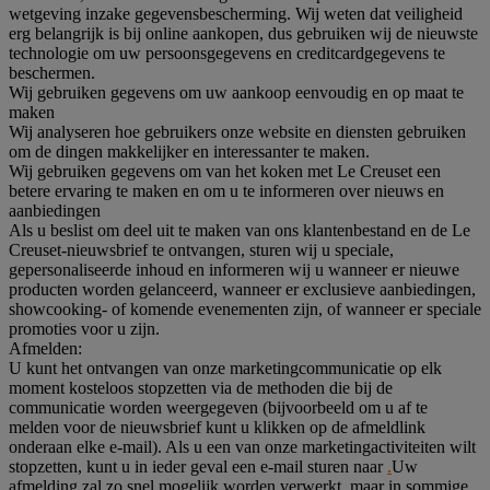
wetgeving inzake gegevensbescherming. Wij weten dat veiligheid
erg belangrijk is bij online aankopen, dus gebruiken wij de nieuwste
technologie om uw persoonsgegevens en creditcardgegevens te
beschermen.
Wij gebruiken gegevens om uw aankoop eenvoudig en op maat te
maken
Wij analyseren hoe gebruikers onze website en diensten gebruiken
om de dingen makkelijker en interessanter te maken.
Wij gebruiken gegevens om van het koken met Le Creuset een
betere ervaring te maken en om u te informeren over nieuws en
aanbiedingen
Als u beslist om deel uit te maken van ons klantenbestand en de Le
Creuset-nieuwsbrief te ontvangen, sturen wij u speciale,
gepersonaliseerde inhoud en informeren wij u wanneer er nieuwe
producten worden gelanceerd, wanneer er exclusieve aanbiedingen,
showcooking- of komende evenementen zijn, of wanneer er speciale
promoties voor u zijn.
Afmelden:
U kunt het ontvangen van onze marketingcommunicatie op elk
moment kosteloos stopzetten via de methoden die bij de
communicatie worden weergegeven (bijvoorbeeld om u af te
melden voor de nieuwsbrief kunt u klikken op de afmeldlink
onderaan elke e-mail). Als u een van onze marketingactiviteiten wilt
stopzetten, kunt u in ieder geval een e-mail sturen naar
.
Uw
afmelding zal zo snel mogelijk worden verwerkt, maar in sommige