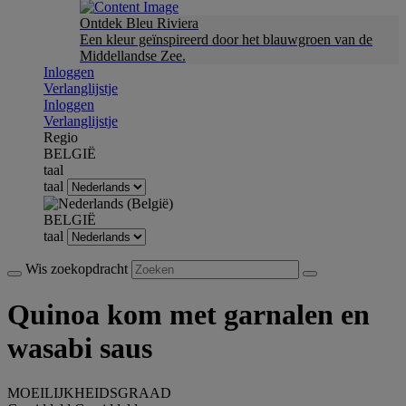
Ontdek Bleu Riviera
Een kleur geïnspireerd door het blauwgroen van de
Middellandse Zee.
Inloggen
Verlanglijstje
Inloggen
Verlanglijstje
Regio
BELGIË
taal
taal
BELGIË
taal
Wis zoekopdracht
Quinoa kom met garnalen en
wasabi saus
MOEILIJKHEIDSGRAAD