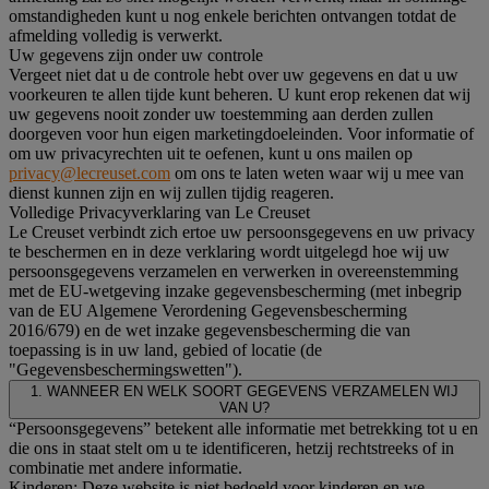
omstandigheden kunt u nog enkele berichten ontvangen totdat de
afmelding volledig is verwerkt.
Uw gegevens zijn onder uw controle
Vergeet niet dat u de controle hebt over uw gegevens en dat u uw
voorkeuren te allen tijde kunt beheren. U kunt erop rekenen dat wij
uw gegevens nooit zonder uw toestemming aan derden zullen
doorgeven voor hun eigen marketingdoeleinden. Voor informatie of
om uw privacyrechten uit te oefenen, kunt u ons mailen op
privacy@lecreuset.com
om ons te laten weten waar wij u mee van
dienst kunnen zijn en wij zullen tijdig reageren.
Volledige Privacyverklaring van Le Creuset
Le Creuset verbindt zich ertoe uw persoonsgegevens en uw privacy
te beschermen en in deze verklaring wordt uitgelegd hoe wij uw
persoonsgegevens verzamelen en verwerken in overeenstemming
met de EU-wetgeving inzake gegevensbescherming (met inbegrip
van de EU Algemene Verordening Gegevensbescherming
2016/679) en de wet inzake gegevensbescherming die van
toepassing is in uw land, gebied of locatie (de
"Gegevensbeschermingswetten").
1. WANNEER EN WELK SOORT GEGEVENS VERZAMELEN WIJ
VAN U?
“Persoonsgegevens” betekent alle informatie met betrekking tot u en
die ons in staat stelt om u te identificeren, hetzij rechtstreeks of in
combinatie met andere informatie.
Kinderen: Deze website is niet bedoeld voor kinderen en we