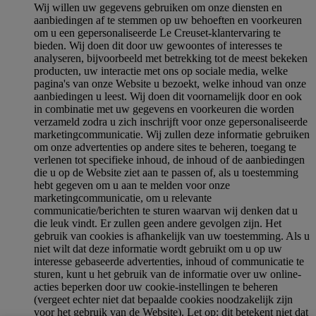
Wij willen uw gegevens gebruiken om onze diensten en
aanbiedingen af te stemmen op uw behoeften en voorkeuren
om u een gepersonaliseerde Le Creuset-klantervaring te
bieden. Wij doen dit door uw gewoontes of interesses te
analyseren, bijvoorbeeld met betrekking tot de meest bekeken
producten, uw interactie met ons op sociale media, welke
pagina's van onze Website u bezoekt, welke inhoud van onze
aanbiedingen u leest. Wij doen dit voornamelijk door en ook
in combinatie met uw gegevens en voorkeuren die worden
verzameld zodra u zich inschrijft voor onze gepersonaliseerde
marketingcommunicatie. Wij zullen deze informatie gebruiken
om onze advertenties op andere sites te beheren, toegang te
verlenen tot specifieke inhoud, de inhoud of de aanbiedingen
die u op de Website ziet aan te passen of, als u toestemming
hebt gegeven om u aan te melden voor onze
marketingcommunicatie, om u relevante
communicatie/berichten te sturen waarvan wij denken dat u
die leuk vindt. Er zullen geen andere gevolgen zijn. Het
gebruik van cookies is afhankelijk van uw toestemming. Als u
niet wilt dat deze informatie wordt gebruikt om u op uw
interesse gebaseerde advertenties, inhoud of communicatie te
sturen, kunt u het gebruik van de informatie over uw online-
acties beperken door uw cookie-instellingen te beheren
(vergeet echter niet dat bepaalde cookies noodzakelijk zijn
voor het gebruik van de Website). Let op: dit betekent niet dat