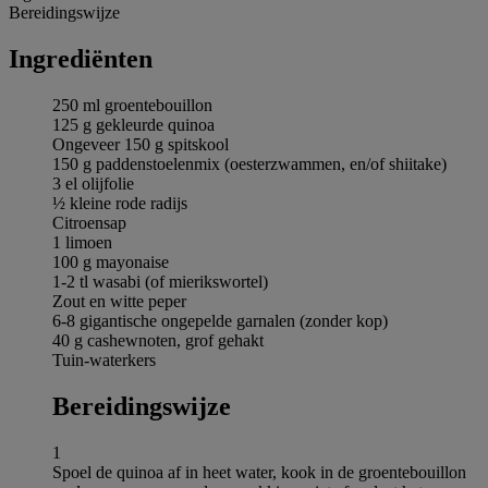
Bereidingswijze
Ingrediёnten
250 ml groentebouillon
125 g gekleurde quinoa
Ongeveer 150 g spitskool
150 g paddenstoelenmix (oesterzwammen, en/of shiitake)
3 el olijfolie
½ kleine rode radijs
Citroensap
1 limoen
100 g mayonaise
1-2 tl wasabi (of mierikswortel)
Zout en witte peper
6-8 gigantische ongepelde garnalen (zonder kop)
40 g cashewnoten, grof gehakt
Tuin-waterkers
Bereidingswijze
1
Spoel de quinoa af in heet water, kook in de groentebouillon