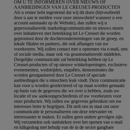
OM U TE INFORMEREN OVER NIEUWS OF
AANBIEDINGEN VAN LE CREUSET-PRODUCTEN
Als u ermee hebt ingestemd dat wij dit doen (bijvoorbeeld
door u aan te melden voor onze nieuwsbrief wanneer u een
account aanmaakt op de Website), dan zullen wij u
gepersonaliseerde marketingcommunicatie en nieuws sturen
over initiatieven met betrekking tot Le Creuset die worden
gepromoot door de dochterondernemingen van de groep, en
lokale filialen en partners, die ook afhangen van uw
voorkeuren. Wij zullen contact met u opnemen via e-mail, sms
of sociale media, maar ook via geautomatiseerde middelen.
Dergelijke communicatie zal betrekking hebben op Le
Creuset-producten of op nieuwe winkelopeningen, exclusieve
evenementen, wedstrijden, enquêtes, demonstraties die
worden georganiseerd door Le Creuset of speciale
aanbiedingen die u misschien leuk vindt. Deze communicatie
kan voor u worden geselecteerd of op maat worden gemaakt
op basis van de gegevens die we over u hebben, zoals uw
locatie of uw aankoopgeschiedenis of uw voorkeuren voor
onze producten. Wij zullen uw gegevens gebruiken om uw
interesses beter te begrijpen. Dit stelt ons in staat om onze
communicatie te personaliseren om deze relevanter en
interessanter te maken. Er zullen geen andere gevolgen zijn.
Wij verzamelen ook statistieken over het openen van e-mail
en klikgedrag met behulp van de in de sector gangbare