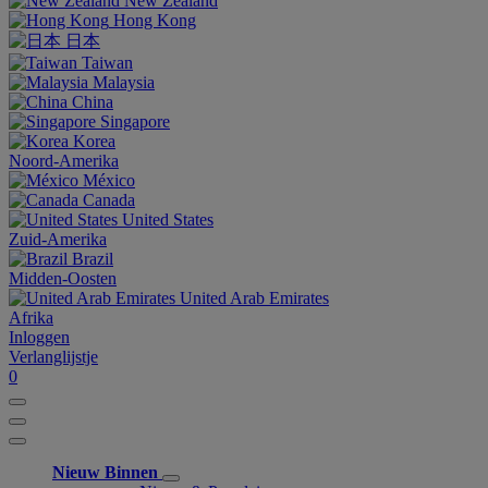
New Zealand
Hong Kong
日本
Taiwan
Malaysia
China
Singapore
Korea
Noord-Amerika
México
Canada
United States
Zuid-Amerika
Brazil
Midden-Oosten
United Arab Emirates
Afrika
Inloggen
Verlanglijstje
0
Nieuw Binnen