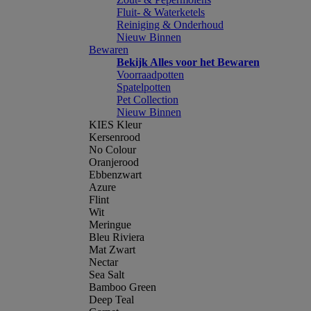
Fluit- & Waterketels
Reiniging & Onderhoud
Nieuw Binnen
Bewaren
Bekijk Alles voor het Bewaren
Voorraadpotten
Spatelpotten
Pet Collection
Nieuw Binnen
KIES Kleur
Kersenrood
No Colour
Oranjerood
Ebbenzwart
Azure
Flint
Wit
Meringue
Bleu Riviera
Mat Zwart
Nectar
Sea Salt
Bamboo Green
Deep Teal