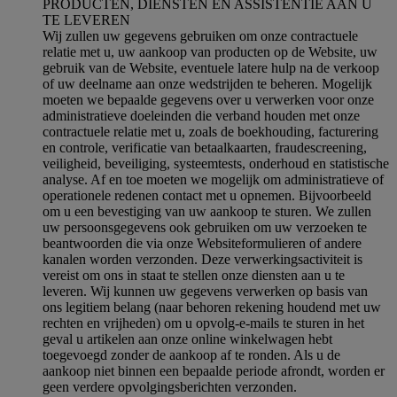
PRODUCTEN, DIENSTEN EN ASSISTENTIE AAN U
TE LEVEREN
Wij zullen uw gegevens gebruiken om onze contractuele
relatie met u, uw aankoop van producten op de Website, uw
gebruik van de Website, eventuele latere hulp na de verkoop
of uw deelname aan onze wedstrijden te beheren. Mogelijk
moeten we bepaalde gegevens over u verwerken voor onze
administratieve doeleinden die verband houden met onze
contractuele relatie met u, zoals de boekhouding, facturering
en controle, verificatie van betaalkaarten, fraudescreening,
veiligheid, beveiliging, systeemtests, onderhoud en statistische
analyse. Af en toe moeten we mogelijk om administratieve of
operationele redenen contact met u opnemen. Bijvoorbeeld
om u een bevestiging van uw aankoop te sturen. We zullen
uw persoonsgegevens ook gebruiken om uw verzoeken te
beantwoorden die via onze Websiteformulieren of andere
kanalen worden verzonden. Deze verwerkingsactiviteit is
vereist om ons in staat te stellen onze diensten aan u te
leveren. Wij kunnen uw gegevens verwerken op basis van
ons legitiem belang (naar behoren rekening houdend met uw
rechten en vrijheden) om u opvolg-e-mails te sturen in het
geval u artikelen aan onze online winkelwagen hebt
toegevoegd zonder de aankoop af te ronden. Als u de
aankoop niet binnen een bepaalde periode afrondt, worden er
geen verdere opvolgingsberichten verzonden.