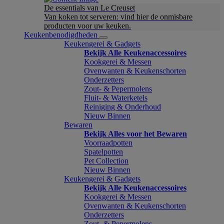
De essentials van Le Creuset
Van koken tot serveren: vind hier de onmisbare
producten voor uw keuken.
Keukenbenodigdheden
Keukengerei & Gadgets
Bekijk Alle Keukenaccessoires
Kookgerei & Messen
Ovenwanten & Keukenschorten
Onderzetters
Zout- & Pepermolens
Fluit- & Waterketels
Reiniging & Onderhoud
Nieuw Binnen
Bewaren
Bekijk Alles voor het Bewaren
Voorraadpotten
Spatelpotten
Pet Collection
Nieuw Binnen
Keukengerei & Gadgets
Bekijk Alle Keukenaccessoires
Kookgerei & Messen
Ovenwanten & Keukenschorten
Onderzetters
Zout- & Pepermolens