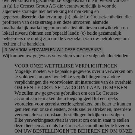
overeenkomst tot gezamenlijke zeggenschap die in wezen voorziet
in (a) Le Creuset Group AG die verantwoordelijk is voor de
algemene strategie met betrekking tot marketing en
gepersonaliseerde klantervaring; (b) lokale Le Creuset-entiteiten die
profiteren van deze strategie en deze uitvoeren, alsmede
onafhankelijk marketingcommunicatie/initiatieven ontwikkelen op
lokaal niveau (binnen een bepaald land); (c) beide gezamenlijk
beheerders die nodig zijn om de verzoeken van uw betrokkene om
rechten af te handelen.
3. WAAROM VERZAMELEN WIJ DEZE GEGEVENS?
Wij kunnen uw gegevens verwerken voor de volgende doeleinden:
VOOR ONZE WETTELIJKE VERPLICHTINGEN
Mogelijk moeten we bepaalde gegevens over u verwerken om
te voldoen aan onze wettelijke verplichtingen en andere
verplichtingen die voortvloeien uit instructies van de overheid.
OM EEN LE CREUSET-ACCOUNT AAN TE MAKEN
We zullen uw gegevens gebruiken om een Le Creuset-
account aan te maken die u toegang geeft tot een reeks
voordelen voor geregistreerde gebruikers, om beter te kunnen
genieten van onze diensten, zoals sneller afrekenen, meerdere
verzendadressen opslaan, bestellingen bekijken en volgen.
Elke verwerkingsactiviteit is vereist om ons in staat te stellen
deze diensten aan u als Le Creuset-accounthouder te leveren.
OM UW BESTELLINGEN TE BEHEREN EN OM ONZE