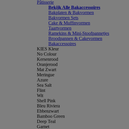
Pâtisserie
Bekijk Alle Bakaccessoires
Bakplaten & Bakvormen
Bakvormen Sets
Cake & Muffinvormen
Taartvormen
Ramekins & Mini-Stoofpannetjes
Broodpannen & Cakevormen
Bakaccessoires
KIES Kleur
No Colour
Kersenrood
Oranjerood
Mat Zwart
Meringue
Azure
Sea Salt
Flint
Wit
Shell Pink
Bleu Riviera
Ebbenzwart
Bamboo Green
Deep Teal
Garnet