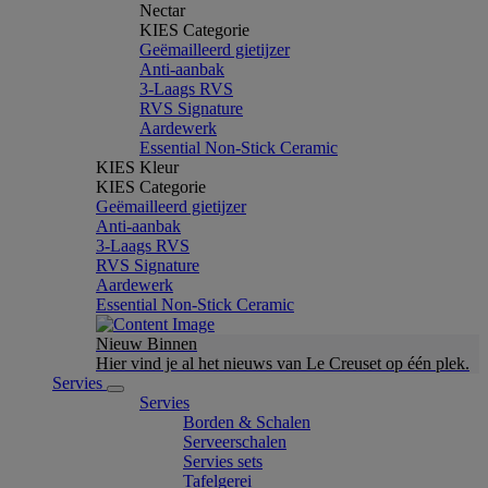
Nectar
KIES Categorie
Geëmailleerd gietijzer
Anti-aanbak
3-Laags RVS
RVS Signature
Aardewerk
Essential Non-Stick Ceramic
KIES Kleur
KIES Categorie
Geëmailleerd gietijzer
Anti-aanbak
3-Laags RVS
RVS Signature
Aardewerk
Essential Non-Stick Ceramic
Nieuw Binnen
Hier vind je al het nieuws van Le Creuset op één plek.
Servies
Servies
Borden & Schalen
Serveerschalen
Servies sets
Tafelgerei