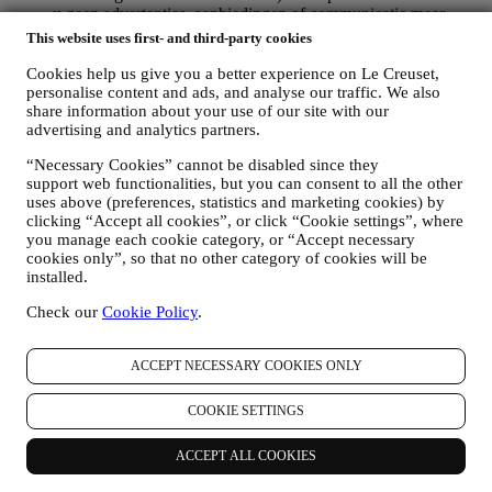
u geen advertenties, aanbiedingen of communicatie meer
ontvangt. U blijft algemene advertenties, aanbiedingen of
This website uses first- and third-party cookies
communicatie ontvangen. Voor meer informatie over hoe wij
cookies gebruiken en hoe u ze kunt verwijderen, raadpleegt u
Cookies help us give you a better experience on Le Creuset,
ons
Cookiebeleid
,
personalise content and ads, and analyse our traffic. We also
share information about your use of our site with our
PRODUCT REVIEW
advertising and analytics partners.
Als u een van onze producten hebt gekocht, kunnen wij u een
e-mail sturen met de vraag om uw producten te beoordelen.
“Necessary Cookies” cannot be disabled since they
Wij zijn geïnteresseerd in productbeoordelingen van onze
support web functionalities, but you can consent to all the other
klanten (als zij dergelijke informatie willen verstrekken) om
uses above (preferences, statistics and marketing cookies) by
onze producten en diensten voortdurend te verbeteren. Aan
clicking “Accept all cookies”, or click “Cookie settings”, where
het einde van het aankoopproces kunnen wij u ook uitnodigen
you manage each cookie category, or “Accept necessary
om uw productbeoordeling te schrijven. De beoordeling is
cookies only”, so that no other category of cookies will be
niet verplicht, en u bent vrij om deze al dan niet in te dienen.
installed.
WHATSAPP FOR BUSINESS
Sommige van onze fysieke winkels gebruiken WhatsApp for
Check our
Cookie Policy
.
Business met klanten die daarom vragen, alleen om
ondersteuning te bieden en informatie over onze producten te
ACCEPT NECESSARY COOKIES ONLY
sturen. Dit kanaal is niet gericht op de verkoop van onze
producten. Er worden geen creditcardgegevens of andere
gevoelige informatie gevraagd via WhatsApp. U kunt meer te
COOKIE SETTINGS
weten komen over de voorwaarden en garanties van
WhatsApp voor de internationale overdracht van uw
ACCEPT ALL COOKIES
gegevens op https://www.whatsapp.com/legal/privacy-policy-
eea. U kunt uw rechten inzake gegevensbescherming