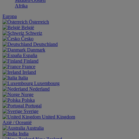
Midden-Oosten
Afrika
Europa
Österreich
België
Schweiz
Česko
Deutschland
Danmark
España
Finland
France
Ireland
Italia
Luxembourg
Nederland
Norge
Polska
Portugal
Sverige
United Kingdom
Aziё / Oceaniё
Australia
India