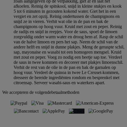
zoals aangegeven op de verpakking, giet af en laat het
afkoelen. Reinig de spitskool, snijd in kleine stukjes en kook
5 tot 6 minuten in gezouten kokend water. Giet het in een
vergiet en zet opzij. Reinig ondertussen de champignons en
snijd ze in vieren. Verhit wat olie in de pan en bak de
champignons op hoog vuur. Kruid met zout en peper. Reinig
de radijs en snijd in reepjes. Voor de saus, spoel de limoen
zorgvuldig onder warm water en droog hem af. Rasp de schil
van de halve limoen en pers het sap. Neem de schil van de
andere helft en snijd in dunne plakjes. Meng de geraspte schil,
sap, mayonaise en wasabi tot een homogeen mengsel. Kruid
met zout en peper. Voeg zo nodig een beetje sap toe. Verdeel
de saus in twee kommen en decoreer met plakjes limoenschil.
Verhit de rest van de olie in de pan en bak de garnalen op
hoog vuur. Verdeel de quinoa in twee Le Creuset-kommen,
dresseer de bereide ingrediënten rondom en besprenkel met
citroensap. Serveer wasabi-saus en waterkers apart.
We accepteren de volgendebetaalmethoden