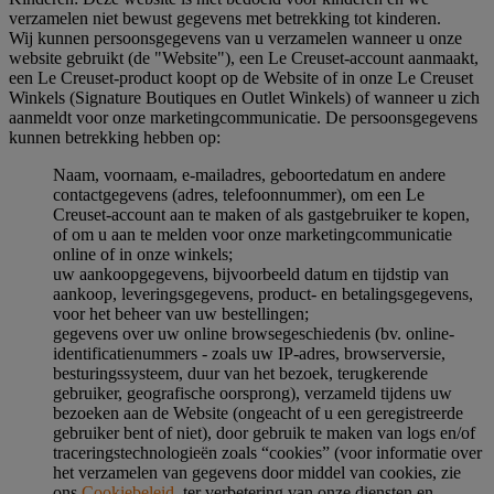
verzamelen niet bewust gegevens met betrekking tot kinderen.
Wij kunnen persoonsgegevens van u verzamelen wanneer u onze
website gebruikt (de "Website"), een Le Creuset-account aanmaakt,
een Le Creuset-product koopt op de Website of in onze Le Creuset
Winkels (Signature Boutiques en Outlet Winkels) of wanneer u zich
aanmeldt voor onze marketingcommunicatie. De persoonsgegevens
kunnen betrekking hebben op:
Naam, voornaam, e-mailadres, geboortedatum en andere
contactgegevens (adres, telefoonnummer), om een Le
Creuset-account aan te maken of als gastgebruiker te kopen,
of om u aan te melden voor onze marketingcommunicatie
online of in onze winkels;
uw aankoopgegevens, bijvoorbeeld datum en tijdstip van
aankoop, leveringsgegevens, product- en betalingsgegevens,
voor het beheer van uw bestellingen;
gegevens over uw online browsegeschiedenis (bv. online-
identificatienummers - zoals uw IP-adres, browserversie,
besturingssysteem, duur van het bezoek, terugkerende
gebruiker, geografische oorsprong), verzameld tijdens uw
bezoeken aan de Website (ongeacht of u een geregistreerde
gebruiker bent of niet), door gebruik te maken van logs en/of
traceringstechnologieën zoals “cookies” (voor informatie over
het verzamelen van gegevens door middel van cookies, zie
ons
Cookiebeleid
, ter verbetering van onze diensten en