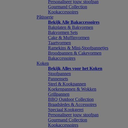
Personaliseer jouw stoofpan
Gourmand Collection
Kookaccessoires
Pâtisserie
Bekijk Alle Bakaccessoires
Bakplaten & Bakvormen
Bakvormen Sets
Cake & Muffinvormen
Taartvormen
Ramekins & Mini-Stoofpannetjes
Broodpannen & Cakevormen
Bakaccessoires
Koken
Bekijk Alles voor het Koken
Stoofpannen
Pannensets
Steel & Kookpannen
Koekenpannen & Wokken
Grillpannen
BBQ Outdoor Collection
Braadsledes & Accessoires
Speciaal Kookgerei
Personaliseer jouw stoofpan
Gourmand Collection
Kookaccessoires