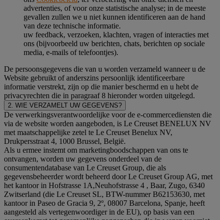
advertenties, of voor onze statistische analyse; in de meeste
gevallen zullen we u niet kunnen identificeren aan de hand
van deze technische informatie.
uw feedback, verzoeken, klachten, vragen of interacties met
ons (bijvoorbeeld uw berichten, chats, berichten op sociale
media, e-mails of telefoontjes).
De persoonsgegevens die van u worden verzameld wanneer u de
Website gebruikt of anderszins persoonlijk identificeerbare
informatie verstrekt, zijn op die manier beschermd en u hebt de
privacyrechten die in paragraaf 8 hieronder worden uitgelegd.
2. WIE VERZAMELT UW GEGEVENS?
De verwerkingsverantwoordelijke voor de e-commercediensten die
via de website worden aangeboden, is Le Creuset BENELUX NV
met maatschappelijke zetel te Le Creuset Benelux NV,
Drukpersstraat 4, 1000 Brussel, België.
Als u ermee instemt om marketingboodschappen van ons te
ontvangen, worden uw gegevens onderdeel van de
consumentendatabase van Le Creuset Group, die als
gegevensbeheerder wordt beheerd door Le Creuset Group AG, met
het kantoor in Hofstrasse 1A,Neuhofstrasse 4 , Baar, Zugo, 6340
Zwitserland (die Le Creuset SL, BTW-nummer B62153630, met
kantoor in Paseo de Gracia 9, 2º, 08007 Barcelona, Spanje, heeft
aangesteld als vertegenwoordiger in de EU), op basis van een