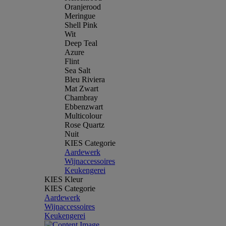
Oranjerood
Meringue
Shell Pink
Wit
Deep Teal
Azure
Flint
Sea Salt
Bleu Riviera
Mat Zwart
Chambray
Ebbenzwart
Multicolour
Rose Quartz
Nuit
KIES Categorie
Aardewerk
Wijnaccessoires
Keukengerei
KIES Kleur
KIES Categorie
Aardewerk
Wijnaccessoires
Keukengerei