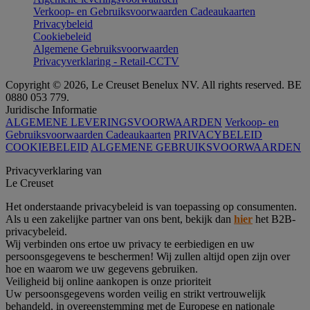
Verkoop- en Gebruiksvoorwaarden Cadeaukaarten
Privacybeleid
Cookiebeleid
Algemene Gebruiksvoorwaarden
Privacyverklaring - Retail-CCTV
Copyright © 2026, Le Creuset Benelux NV. All rights reserved. BE
0880 053 779.
Juridische Informatie
ALGEMENE LEVERINGSVOORWAARDEN
Verkoop- en
Gebruiksvoorwaarden Cadeaukaarten
PRIVACYBELEID
COOKIEBELEID
ALGEMENE GEBRUIKSVOORWAARDEN
Privacyverklaring van
Le Creuset
Het onderstaande privacybeleid is van toepassing op consumenten.
Als u een zakelijke partner van ons bent, bekijk dan
hier
het B2B-
privacybeleid.
Wij verbinden ons ertoe uw privacy te eerbiedigen en uw
persoonsgegevens te beschermen! Wij zullen altijd open zijn over
hoe en waarom we uw gegevens gebruiken.
Veiligheid bij online aankopen is onze prioriteit
Uw persoonsgegevens worden veilig en strikt vertrouwelijk
behandeld, in overeenstemming met de Europese en nationale