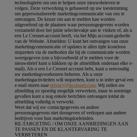
technologieën om ons te helpen onze nieuwsbrieven te
volgen. Deze verwerking is gebaseerd op uw toestemming
om gepersonaliseerde marketingcommunicatie van ons te
ontvangen. De keuze om aan te melden kan worden
uitgeoefend op de plaatsen waar persoonsgegevens worden
verzameld door het juiste selectievakje aan te vinken of, als u
een Le Creuset-account heeft, via het Mijn account-gedeelte
van de Website.
Afmelden
: U kunt het ontvangen van onze
marketingcommunicatie of updates te allen tijde kosteloos
stopzetten via de methoden die bij de communicatie worden
weergegeven (om u bijvoorbeeld af te melden voor de
nieuwsbrief kunt u klikken op de afmeldlink onderaan elke e-
mail). Als u een Le Creuset account hebt, kunt u eenvoudig
uw marketingvoorkeuren beheren. Als u onze
marketingactiviteiten wilt stopzetten, kunt u in ieder geval een
e-mail sturen naar
privacy@lecreuset.com
. Wij zullen uw
afmelding zo spoedig mogelijk verwerken, maar in sommige
gevallen kunt u nog enkele berichten ontvangen totdat de
afmelding volledig is verwerkt.
Weet dat wij uw contactgegevens en andere
persoonsgegevens niet doorgeven of verkopen aan andere
bedrijven voor hun marketingdoeleinden.
RE-TARGETING / OM ONZE AANBIEDINGEN AAN
TE PASSEN EN DE KLANTERVARING TE
VERBETEREN