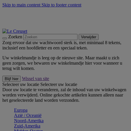
Skip to main content
Skip to footer content
Zomerse buitenmomenten met de BBQ Outdoor Collectie &
Thyme -
Shop Nu
De essentials van Le Creuset -
Ontdek Nu
Nieuwsbrieven: Registreer en bespaar 10%! -
Schrijf je nu in
Zoeken
Verwijder
Zorg ervoor dat uw wachtwoord sterk is, met minimaal 8 tekens,
inclusief een hoofdletter en een speciaal teken.
Uw winkelmandje is leeg op de nieuwe site. Maar maakt u zich
geen zorgen, we bewaren uw winkelmandje hier voor wanneer u
terug wilt komen.
Wissel van site
Blijf hier
Selecteer uw locatie
Selecteer uw locatie
Door uw locatie te veranderen, zal de inhoud van uw winkelwagen
worden verwijderd. Online gekochte artikelen kunnen alleen naar
het geselecteerde land worden verzonden.
Europa
Aziё / Oceaniё
Noord-Amerika
Zuid-Amerika