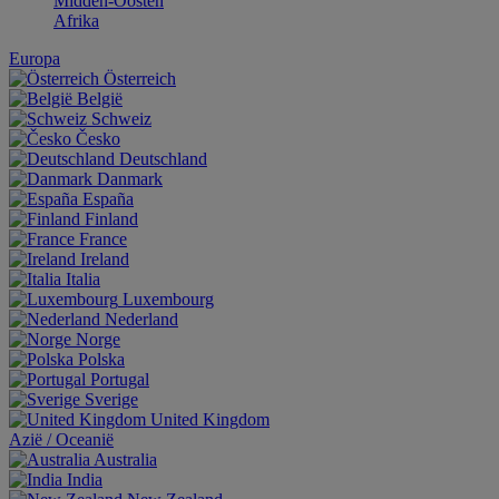
Midden-Oosten
Afrika
Europa
Österreich
België
Schweiz
Česko
Deutschland
Danmark
España
Finland
France
Ireland
Italia
Luxembourg
Nederland
Norge
Polska
Portugal
Sverige
United Kingdom
Aziё / Oceaniё
Australia
India