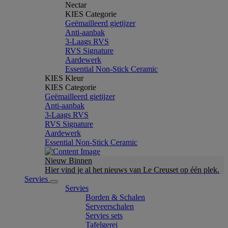
Nectar
KIES Categorie
Geëmailleerd gietijzer
Anti-aanbak
3-Laags RVS
RVS Signature
Aardewerk
Essential Non-Stick Ceramic
KIES Kleur
KIES Categorie
Geëmailleerd gietijzer
Anti-aanbak
3-Laags RVS
RVS Signature
Aardewerk
Essential Non-Stick Ceramic
Nieuw Binnen
Hier vind je al het nieuws van Le Creuset op één plek.
Servies
Servies
Borden & Schalen
Serveerschalen
Servies sets
Tafelgerei