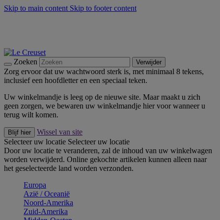
Skip to main content
Skip to footer content
Zomerse buitenmomenten met de BBQ Outdoor Collectie &
Thyme -
Shop Nu
De essentials van Le Creuset -
Ontdek Nu
Nieuwsbrieven: Registreer en bespaar 10%! -
Schrijf je nu in
Zoeken
Verwijder
Zorg ervoor dat uw wachtwoord sterk is, met minimaal 8 tekens,
inclusief een hoofdletter en een speciaal teken.
Uw winkelmandje is leeg op de nieuwe site. Maar maakt u zich
geen zorgen, we bewaren uw winkelmandje hier voor wanneer u
terug wilt komen.
Wissel van site
Blijf hier
Selecteer uw locatie
Selecteer uw locatie
Door uw locatie te veranderen, zal de inhoud van uw winkelwagen
worden verwijderd. Online gekochte artikelen kunnen alleen naar
het geselecteerde land worden verzonden.
Europa
Aziё / Oceaniё
Noord-Amerika
Zuid-Amerika