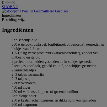
€ 409,00
SHOP NU
Ingrediёnten
Bereidingswijze
Ingrediёnten
Een scheutje olie
350 g gerookt buikspek (ontbijtspek of pancetta), gesneden in
blokjes van 2-3 cm
1,2-1,5 kg verse procureur (varkensschouder), zonder vel,
ontbeend en gerold
2 preien, doormidden gesneden en in stukjes gesneden
2 teentjes knoflook, gepeld en in fijne schijfjes gesneden
2 laurierblaadjes
2–3 takjes rozemarijn
2–3 takjes tijm
2 el tarwebloem
450 ml cider
450 ml varkens-, kippen- of groentebouillon
Een blokje boter
250 g kastanjechampignons, in dikke schijven gesneden
200 ml slagroom