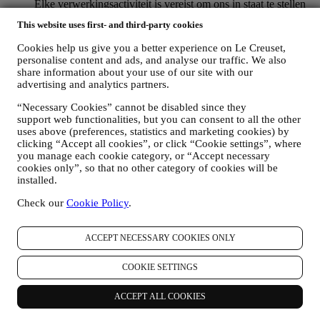
Elke verwerkingsactiviteit is vereist om ons in staat te stellen
deze diensten aan u als Le Creuset-accounthouder te leveren.
This website uses first- and third-party cookies
OM UW BESTELLINGEN TE BEHEREN EN OM ONZE
PRODUCTEN, DIENSTEN EN ASSISTENTIE AAN U
Cookies help us give you a better experience on Le Creuset,
TE LEVEREN
personalise content and ads, and analyse our traffic. We also
Wij zullen uw gegevens gebruiken om onze contractuele
share information about your use of our site with our
relatie met u, uw aankoop van producten op de Website, uw
advertising and analytics partners.
gebruik van de Website, eventuele latere hulp na de verkoop
of uw deelname aan onze wedstrijden te beheren. Mogelijk
“Necessary Cookies” cannot be disabled since they
support web functionalities, but you can consent to all the other
moeten we bepaalde gegevens over u verwerken voor onze
uses above (preferences, statistics and marketing cookies) by
administratieve doeleinden die verband houden met onze
clicking “Accept all cookies”, or click “Cookie settings”, where
contractuele relatie met u, zoals de boekhouding, facturering
you manage each cookie category, or “Accept necessary
en controle, verificatie van betaalkaarten, fraudescreening,
cookies only”, so that no other category of cookies will be
veiligheid, beveiliging, systeemtests, onderhoud en statistische
installed.
analyse. Af en toe moeten we mogelijk om administratieve of
operationele redenen contact met u opnemen. Bijvoorbeeld
Check our
Cookie Policy
.
om u een bevestiging van uw aankoop te sturen. We zullen
uw persoonsgegevens ook gebruiken om uw verzoeken te
beantwoorden die via onze Websiteformulieren of andere
ACCEPT NECESSARY COOKIES ONLY
kanalen worden verzonden. Deze verwerkingsactiviteit is
vereist om ons in staat te stellen onze diensten aan u te
COOKIE SETTINGS
leveren. Wij kunnen uw gegevens verwerken op basis van
ons legitiem belang (naar behoren rekening houdend met uw
ACCEPT ALL COOKIES
rechten en vrijheden) om u opvolg-e-mails te sturen in het
geval u artikelen aan onze online winkelwagen hebt