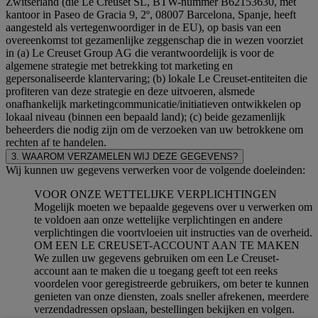
Zwitserland (die Le Creuset SL, BTW-nummer B62153630, met
kantoor in Paseo de Gracia 9, 2º, 08007 Barcelona, Spanje, heeft
aangesteld als vertegenwoordiger in de EU), op basis van een
overeenkomst tot gezamenlijke zeggenschap die in wezen voorziet
in (a) Le Creuset Group AG die verantwoordelijk is voor de
algemene strategie met betrekking tot marketing en
gepersonaliseerde klantervaring; (b) lokale Le Creuset-entiteiten die
profiteren van deze strategie en deze uitvoeren, alsmede
onafhankelijk marketingcommunicatie/initiatieven ontwikkelen op
lokaal niveau (binnen een bepaald land); (c) beide gezamenlijk
beheerders die nodig zijn om de verzoeken van uw betrokkene om
rechten af te handelen.
3. WAAROM VERZAMELEN WIJ DEZE GEGEVENS?
Wij kunnen uw gegevens verwerken voor de volgende doeleinden:
VOOR ONZE WETTELIJKE VERPLICHTINGEN
Mogelijk moeten we bepaalde gegevens over u verwerken om
te voldoen aan onze wettelijke verplichtingen en andere
verplichtingen die voortvloeien uit instructies van de overheid.
OM EEN LE CREUSET-ACCOUNT AAN TE MAKEN
We zullen uw gegevens gebruiken om een Le Creuset-
account aan te maken die u toegang geeft tot een reeks
voordelen voor geregistreerde gebruikers, om beter te kunnen
genieten van onze diensten, zoals sneller afrekenen, meerdere
verzendadressen opslaan, bestellingen bekijken en volgen.