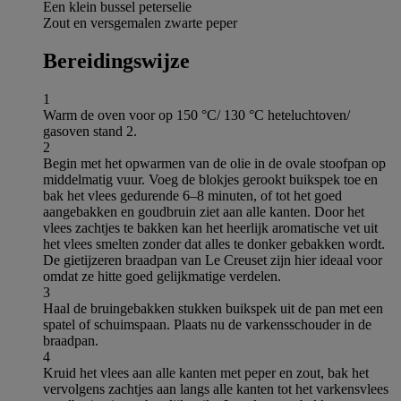
Een klein bussel peterselie
Zout en versgemalen zwarte peper
Bereidingswijze
1
Warm de oven voor op 150 °C/ 130 °C heteluchtoven/
gasoven stand 2.
2
Begin met het opwarmen van de olie in de ovale stoofpan op
middelmatig vuur. Voeg de blokjes gerookt buikspek toe en
bak het vlees gedurende 6–8 minuten, of tot het goed
aangebakken en goudbruin ziet aan alle kanten. Door het
vlees zachtjes te bakken kan het heerlijk aromatische vet uit
het vlees smelten zonder dat alles te donker gebakken wordt.
De gietijzeren braadpan van Le Creuset zijn hier ideaal voor
omdat ze hitte goed gelijkmatige verdelen.
3
Haal de bruingebakken stukken buikspek uit de pan met een
spatel of schuimspaan. Plaats nu de varkensschouder in de
braadpan.
4
Kruid het vlees aan alle kanten met peper en zout, bak het
vervolgens zachtjes aan langs alle kanten tot het varkensvlees