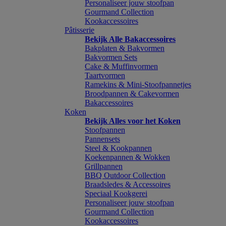
Personaliseer jouw stoofpan
Gourmand Collection
Kookaccessoires
Pâtisserie
Bekijk Alle Bakaccessoires
Bakplaten & Bakvormen
Bakvormen Sets
Cake & Muffinvormen
Taartvormen
Ramekins & Mini-Stoofpannetjes
Broodpannen & Cakevormen
Bakaccessoires
Koken
Bekijk Alles voor het Koken
Stoofpannen
Pannensets
Steel & Kookpannen
Koekenpannen & Wokken
Grillpannen
BBQ Outdoor Collection
Braadsledes & Accessoires
Speciaal Kookgerei
Personaliseer jouw stoofpan
Gourmand Collection
Kookaccessoires