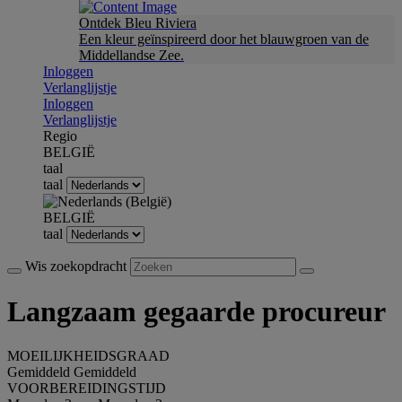
Ontdek Bleu Riviera
Een kleur geïnspireerd door het blauwgroen van de
Middellandse Zee.
Inloggen
Verlanglijstje
Inloggen
Verlanglijstje
Regio
BELGIË
taal
taal
BELGIË
taal
Wis zoekopdracht
Langzaam gegaarde procureur
MOEILIJKHEIDSGRAAD
Gemiddeld
Gemiddeld
VOORBEREIDINGSTIJD