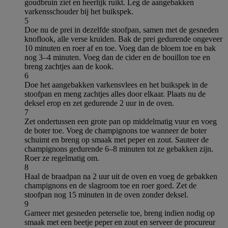
goudbruin ziet en heerlijk ruikt. Leg de aangebakken
varkensschouder bij het buikspek.
5
Doe nu de prei in dezelfde stoofpan, samen met de gesneden
knoflook, alle verse kruiden. Bak de prei gedurende ongeveer
10 minuten en roer af en toe. Voeg dan de bloem toe en bak
nog 3–4 minuten. Voeg dan de cider en de bouillon toe en
breng zachtjes aan de kook.
6
Doe het aangebakken varkensvlees en het buikspek in de
stoofpan en meng zachtjes alles door elkaar. Plaats nu de
deksel erop en zet gedurende 2 uur in de oven.
7
Zet ondertussen een grote pan op middelmatig vuur en voeg
de boter toe. Voeg de champignons toe wanneer de boter
schuimt en breng op smaak met peper en zout. Sauteer de
champignons gedurende 6–8 minuten tot ze gebakken zijn.
Roer ze regelmatig om.
8
Haal de braadpan na 2 uur uit de oven en voeg de gebakken
champignons en de slagroom toe en roer goed. Zet de
stoofpan nog 15 minuten in de oven zonder deksel.
9
Garneer met gesneden peterselie toe, breng indien nodig op
smaak met een beetje peper en zout en serveer de procureur