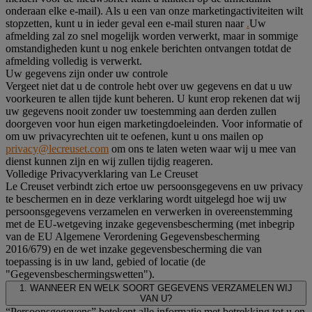
onderaan elke e-mail). Als u een van onze marketingactiviteiten wilt
stopzetten, kunt u in ieder geval een e-mail sturen naar
.
Uw
afmelding zal zo snel mogelijk worden verwerkt, maar in sommige
omstandigheden kunt u nog enkele berichten ontvangen totdat de
afmelding volledig is verwerkt.
Uw gegevens zijn onder uw controle
Vergeet niet dat u de controle hebt over uw gegevens en dat u uw
voorkeuren te allen tijde kunt beheren. U kunt erop rekenen dat wij
uw gegevens nooit zonder uw toestemming aan derden zullen
doorgeven voor hun eigen marketingdoeleinden. Voor informatie of
om uw privacyrechten uit te oefenen, kunt u ons mailen op
privacy@lecreuset.com
om ons te laten weten waar wij u mee van
dienst kunnen zijn en wij zullen tijdig reageren.
Volledige Privacyverklaring van Le Creuset
Le Creuset verbindt zich ertoe uw persoonsgegevens en uw privacy
te beschermen en in deze verklaring wordt uitgelegd hoe wij uw
persoonsgegevens verzamelen en verwerken in overeenstemming
met de EU-wetgeving inzake gegevensbescherming (met inbegrip
van de EU Algemene Verordening Gegevensbescherming
2016/679) en de wet inzake gegevensbescherming die van
toepassing is in uw land, gebied of locatie (de
"Gegevensbeschermingswetten").
1. WANNEER EN WELK SOORT GEGEVENS VERZAMELEN WIJ
VAN U?
“Persoonsgegevens” betekent alle informatie met betrekking tot u en