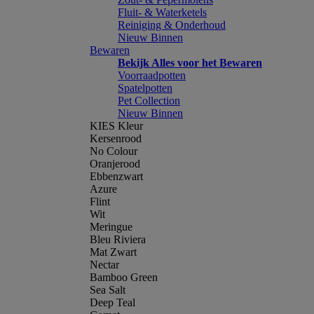
Fluit- & Waterketels
Reiniging & Onderhoud
Nieuw Binnen
Bewaren
Bekijk Alles voor het Bewaren
Voorraadpotten
Spatelpotten
Pet Collection
Nieuw Binnen
KIES Kleur
Kersenrood
No Colour
Oranjerood
Ebbenzwart
Azure
Flint
Wit
Meringue
Bleu Riviera
Mat Zwart
Nectar
Bamboo Green
Sea Salt
Deep Teal