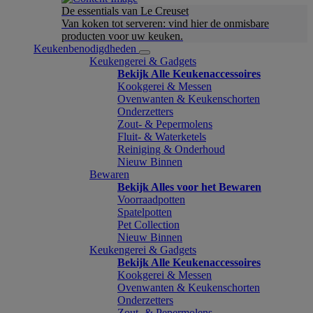
De essentials van Le Creuset
Van koken tot serveren: vind hier de onmisbare
producten voor uw keuken.
Keukenbenodigdheden
Keukengerei & Gadgets
Bekijk Alle Keukenaccessoires
Kookgerei & Messen
Ovenwanten & Keukenschorten
Onderzetters
Zout- & Pepermolens
Fluit- & Waterketels
Reiniging & Onderhoud
Nieuw Binnen
Bewaren
Bekijk Alles voor het Bewaren
Voorraadpotten
Spatelpotten
Pet Collection
Nieuw Binnen
Keukengerei & Gadgets
Bekijk Alle Keukenaccessoires
Kookgerei & Messen
Ovenwanten & Keukenschorten
Onderzetters
Zout- & Pepermolens