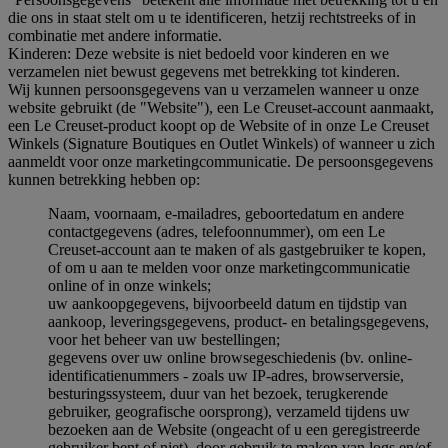
die ons in staat stelt om u te identificeren, hetzij rechtstreeks of in
combinatie met andere informatie.
Kinderen: Deze website is niet bedoeld voor kinderen en we
verzamelen niet bewust gegevens met betrekking tot kinderen.
Wij kunnen persoonsgegevens van u verzamelen wanneer u onze
website gebruikt (de "Website"), een Le Creuset-account aanmaakt,
een Le Creuset-product koopt op de Website of in onze Le Creuset
Winkels (Signature Boutiques en Outlet Winkels) of wanneer u zich
aanmeldt voor onze marketingcommunicatie. De persoonsgegevens
kunnen betrekking hebben op:
Naam, voornaam, e-mailadres, geboortedatum en andere
contactgegevens (adres, telefoonnummer), om een Le
Creuset-account aan te maken of als gastgebruiker te kopen,
of om u aan te melden voor onze marketingcommunicatie
online of in onze winkels;
uw aankoopgegevens, bijvoorbeeld datum en tijdstip van
aankoop, leveringsgegevens, product- en betalingsgegevens,
voor het beheer van uw bestellingen;
gegevens over uw online browsegeschiedenis (bv. online-
identificatienummers - zoals uw IP-adres, browserversie,
besturingssysteem, duur van het bezoek, terugkerende
gebruiker, geografische oorsprong), verzameld tijdens uw
bezoeken aan de Website (ongeacht of u een geregistreerde
gebruiker bent of niet), door gebruik te maken van logs en/of