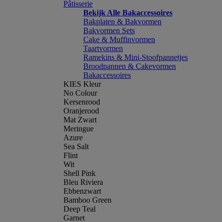
Pâtisserie
Bekijk Alle Bakaccessoires
Bakplaten & Bakvormen
Bakvormen Sets
Cake & Muffinvormen
Taartvormen
Ramekins & Mini-Stoofpannetjes
Broodpannen & Cakevormen
Bakaccessoires
KIES Kleur
No Colour
Kersenrood
Oranjerood
Mat Zwart
Meringue
Azure
Sea Salt
Flint
Wit
Shell Pink
Bleu Riviera
Ebbenzwart
Bamboo Green
Deep Teal
Garnet