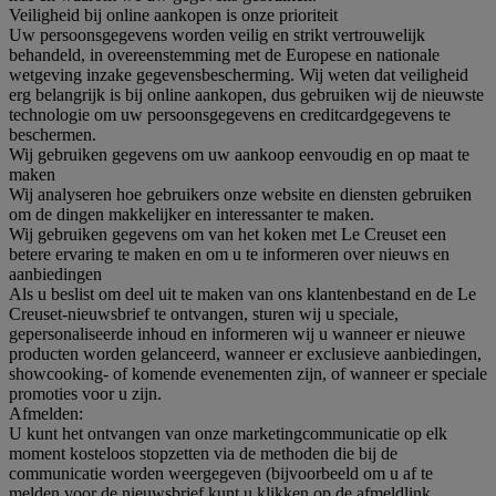
Veiligheid bij online aankopen is onze prioriteit
Uw persoonsgegevens worden veilig en strikt vertrouwelijk
behandeld, in overeenstemming met de Europese en nationale
wetgeving inzake gegevensbescherming. Wij weten dat veiligheid
erg belangrijk is bij online aankopen, dus gebruiken wij de nieuwste
technologie om uw persoonsgegevens en creditcardgegevens te
beschermen.
Wij gebruiken gegevens om uw aankoop eenvoudig en op maat te
maken
Wij analyseren hoe gebruikers onze website en diensten gebruiken
om de dingen makkelijker en interessanter te maken.
Wij gebruiken gegevens om van het koken met Le Creuset een
betere ervaring te maken en om u te informeren over nieuws en
aanbiedingen
Als u beslist om deel uit te maken van ons klantenbestand en de Le
Creuset-nieuwsbrief te ontvangen, sturen wij u speciale,
gepersonaliseerde inhoud en informeren wij u wanneer er nieuwe
producten worden gelanceerd, wanneer er exclusieve aanbiedingen,
showcooking- of komende evenementen zijn, of wanneer er speciale
promoties voor u zijn.
Afmelden:
U kunt het ontvangen van onze marketingcommunicatie op elk
moment kosteloos stopzetten via de methoden die bij de
communicatie worden weergegeven (bijvoorbeeld om u af te
melden voor de nieuwsbrief kunt u klikken op de afmeldlink