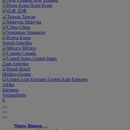
New Zealand
Hong Kong
日本
Taiwan
Malaysia
China
Singapore
Korea
Noord-Amerika
México
Canada
United States
Zuid-Amerika
Brazil
Midden-Oosten
United Arab Emirates
Afrika
Inloggen
Verlanglijstje
0
Nieuw Binnen