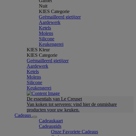
Garnet
Nuit
KIES Categorie
Geëmailleerd gietijzer
Aardewerk
Ketels
Molens
Silicone
Keukengerei
KIES Kleur
KIES Categorie
Geëmailleerd gietijzer
Aardewerk
Ketels
Molens
Silicone
Keukengerei
De essentials van Le Creuset
Van koken tot serveren: vind hier de onmisbare
producten voor uw keuken.
Cadeaus
Cadeaukaart
Cadeaugids
Onze Favoriete Cadeaus