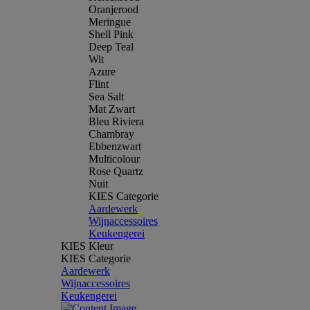
Oranjerood
Meringue
Shell Pink
Deep Teal
Wit
Azure
Flint
Sea Salt
Mat Zwart
Bleu Riviera
Chambray
Ebbenzwart
Multicolour
Rose Quartz
Nuit
KIES Categorie
Aardewerk
Wijnaccessoires
Keukengerei
KIES Kleur
KIES Categorie
Aardewerk
Wijnaccessoires
Keukengerei