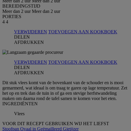
Meer dan 2 uur
Meer dan 2 uur
BEREIDINGSTIJD
Meer dan 2 uur
Meer dan 2 uur
PORTIES
4
4
VERWIJDEREN
TOEVOEGEN AAN KOOKBOEK
DELEN
AFDRUKKEN
VERWIJDEREN
TOEVOEGEN AAN KOOKBOEK
DELEN
AFDRUKKEN
Dit stuk vlees komt van de bovenkant van de schouder en is mooi
gemarmerd, wat ideaal is om traag te garen op lage temperatuur. Zet
het op en trek dan de tuin in of ga een stevige herfstwandeling
maken om daarna rond de tafel samen te komen voor het eten.
INGREDIЁNTEN
Vlees
VOOR DIT RECEPT GEBRUIKEN WIJ HET LIEFST
Stoofpan Ovaal in Geëmailleerd Gietijzer