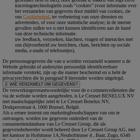
traceringstechnologieën zoals “cookies” (voor informatie over
het verzamelen van gegevens door middel van cookies, zie
ons
Cookiebeleid
, ter verbetering van onze diensten en
advertenties, of voor onze statistische analyse; in de meeste
gevallen zullen we u niet kunnen identificeren aan de hand
van deze technische informatie.
uw feedback, verzoeken, klachten, vragen of interacties met
ons (bijvoorbeeld uw berichten, chats, berichten op sociale
media, e-mails of telefoontjes).
De persoonsgegevens die van u worden verzameld wanneer u de
Website gebruikt of anderszins persoonlijk identificeerbare
informatie verstrekt, zijn op die manier beschermd en u hebt de
privacyrechten die in paragraaf 8 hieronder worden uitgelegd.
2. WIE VERZAMELT UW GEGEVENS?
De verwerkingsverantwoordelijke voor de e-commercediensten die
via de website worden aangeboden, is Le Creuset BENELUX NV
met maatschappelijke zetel te Le Creuset Benelux NV,
Drukpersstraat 4, 1000 Brussel, België.
Als u ermee instemt om marketingboodschappen van ons te
ontvangen, worden uw gegevens onderdeel van de
consumentendatabase van Le Creuset Group, die als
gegevensbeheerder wordt beheerd door Le Creuset Group AG, met
het kantoor in Hofstrasse 1A,Neuhofstrasse 4 , Baar, Zugo, 6340