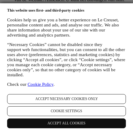
marketingcommunicatie of updates te allen tijde kosteloos
stopzetten via de methoden die bij de communicatie worden
This website uses first- and third-party cookies
weergegeven (om u bijvoorbeeld af te melden voor de
Cookies help us give you a better experience on Le Creuset,
nieuwsbrief kunt u klikken op de afmeldlink onderaan elke e-
personalise content and ads, and analyse our traffic. We also
mail). Als u een Le Creuset account hebt, kunt u eenvoudig
share information about your use of our site with our
uw marketingvoorkeuren beheren. Als u onze
advertising and analytics partners.
marketingactiviteiten wilt stopzetten, kunt u in ieder geval een
e-mail sturen naar
privacy@lecreuset.com
. Wij zullen uw
“Necessary Cookies” cannot be disabled since they
afmelding zo spoedig mogelijk verwerken, maar in sommige
support web functionalities, but you can consent to all the other
gevallen kunt u nog enkele berichten ontvangen totdat de
uses above (preferences, statistics and marketing cookies) by
afmelding volledig is verwerkt.
clicking “Accept all cookies”, or click “Cookie settings”, where
Weet dat wij uw contactgegevens en andere
you manage each cookie category, or “Accept necessary
persoonsgegevens niet doorgeven of verkopen aan andere
cookies only”, so that no other category of cookies will be
bedrijven voor hun marketingdoeleinden.
installed.
RE-TARGETING / OM ONZE AANBIEDINGEN AAN
Check our
Cookie Policy
.
TE PASSEN EN DE KLANTERVARING TE
VERBETEREN
Wij willen uw gegevens gebruiken om onze diensten en
ACCEPT NECESSARY COOKIES ONLY
aanbiedingen af te stemmen op uw behoeften en voorkeuren
om u een gepersonaliseerde Le Creuset-klantervaring te
COOKIE SETTINGS
bieden. Wij doen dit door uw gewoontes of interesses te
analyseren, bijvoorbeeld met betrekking tot de meest bekeken
producten, uw interactie met ons op sociale media, welke
ACCEPT ALL COOKIES
pagina's van onze Website u bezoekt, welke inhoud van onze