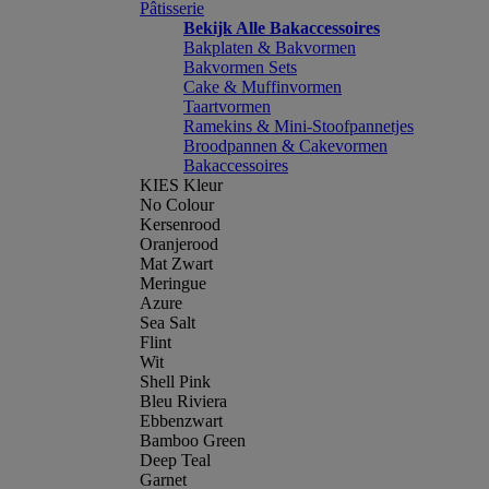
Pâtisserie
Bekijk Alle Bakaccessoires
Bakplaten & Bakvormen
Bakvormen Sets
Cake & Muffinvormen
Taartvormen
Ramekins & Mini-Stoofpannetjes
Broodpannen & Cakevormen
Bakaccessoires
KIES Kleur
No Colour
Kersenrood
Oranjerood
Mat Zwart
Meringue
Azure
Sea Salt
Flint
Wit
Shell Pink
Bleu Riviera
Ebbenzwart
Bamboo Green
Deep Teal
Garnet