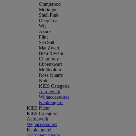
Oranjerood
Meringue
Shell Pink
Deep Teal
Wit
Azure
Flint
Sea Salt
Mat Zwart
Bleu Riviera
Chambray
Ebbenzwart
Multicolour
Rose Quartz
Nuit
KIES Categorie
Aardewerk
Wijnaccessoires
Keukengerei
KIES Kleur
KIES Categorie
Aardewerk
Wijnaccessoires
Keukengerei