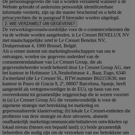
De persoonsgegevens die van u worden verzameld wanneer u de
Website gebruikt of anderszins persoonlijk identificeerbare
informatie verstrekt, zijn op die manier beschermd en u hebt de
privacyrechten die in paragraaf 8 hieronder worden uitgelegd.
2. WIE VERZAMELT UW GEGEVENS?
De verwerkingsverantwoordelijke voor de e-commercediensten die
via de website worden aangeboden, is Le Creuset BENELUX NV
met maatschappelijke zetel te Le Creuset Benelux NV,
Drukpersstraat 4, 1000 Brussel, België.
Als u ermee instemt om marketingboodschappen van ons te
ontvangen, worden uw gegevens onderdeel van de
consumentendatabase van Le Creuset Group, die als
gegevensbeheerder wordt beheerd door Le Creuset Group AG, met
het kantoor in Hofstrasse 1A,Neuhofstrasse 4 , Baar, Zugo, 6340
Zwitserland (die Le Creuset SL, BTW-nummer B62153630, met
kantoor in Paseo de Gracia 9, 2º, 08007 Barcelona, Spanje, heeft
aangesteld als vertegenwoordiger in de EU), op basis van een
overeenkomst tot gezamenlijke zeggenschap die in wezen voorziet
in (a) Le Creuset Group AG die verantwoordelijk is voor de
algemene strategie met betrekking tot marketing en
gepersonaliseerde klantervaring; (b) lokale Le Creuset-entiteiten die
profiteren van deze strategie en deze uitvoeren, alsmede
onafhankelijk marketingcommunicatie/initiatieven ontwikkelen op
lokaal niveau (binnen een bepaald land); (c) beide gezamenlijk
beheerders die nodig zijn om de verzoeken van uw betrokkene om