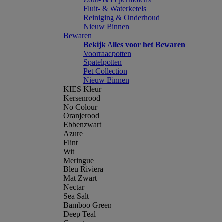
Fluit- & Waterketels
Reiniging & Onderhoud
Nieuw Binnen
Bewaren
Bekijk Alles voor het Bewaren
Voorraadpotten
Spatelpotten
Pet Collection
Nieuw Binnen
KIES Kleur
Kersenrood
No Colour
Oranjerood
Ebbenzwart
Azure
Flint
Wit
Meringue
Bleu Riviera
Mat Zwart
Nectar
Sea Salt
Bamboo Green
Deep Teal