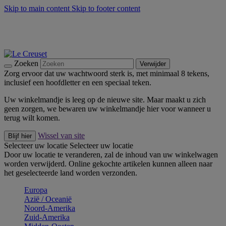
Skip to main content
Skip to footer content
Zomerse buitenmomenten met de BBQ Outdoor Collectie &
Thyme -
Shop Nu
De essentials van Le Creuset -
Ontdek Nu
Nieuwsbrieven: Registreer en bespaar 10%! -
Schrijf je nu in
Zoeken
Verwijder
Zorg ervoor dat uw wachtwoord sterk is, met minimaal 8 tekens,
inclusief een hoofdletter en een speciaal teken.
Uw winkelmandje is leeg op de nieuwe site. Maar maakt u zich
geen zorgen, we bewaren uw winkelmandje hier voor wanneer u
terug wilt komen.
Wissel van site
Blijf hier
Selecteer uw locatie
Selecteer uw locatie
Door uw locatie te veranderen, zal de inhoud van uw winkelwagen
worden verwijderd. Online gekochte artikelen kunnen alleen naar
het geselecteerde land worden verzonden.
Europa
Aziё / Oceaniё
Noord-Amerika
Zuid-Amerika