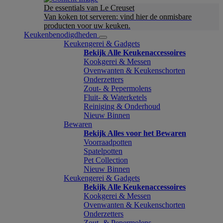
De essentials van Le Creuset
Van koken tot serveren: vind hier de onmisbare
producten voor uw keuken.
Keukenbenodigdheden
Keukengerei & Gadgets
Bekijk Alle Keukenaccessoires
Kookgerei & Messen
Ovenwanten & Keukenschorten
Onderzetters
Zout- & Pepermolens
Fluit- & Waterketels
Reiniging & Onderhoud
Nieuw Binnen
Bewaren
Bekijk Alles voor het Bewaren
Voorraadpotten
Spatelpotten
Pet Collection
Nieuw Binnen
Keukengerei & Gadgets
Bekijk Alle Keukenaccessoires
Kookgerei & Messen
Ovenwanten & Keukenschorten
Onderzetters
Zout- & Pepermolens