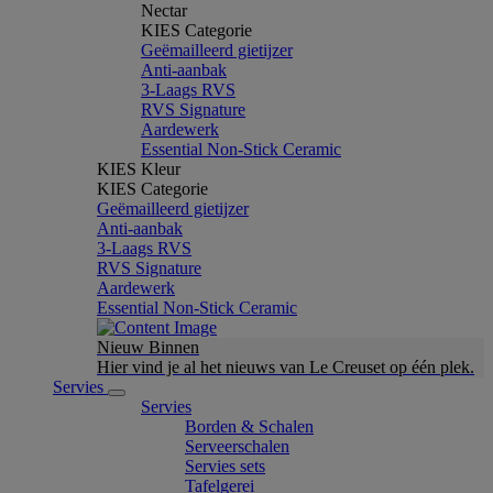
Nectar
KIES Categorie
Geëmailleerd gietijzer
Anti-aanbak
3-Laags RVS
RVS Signature
Aardewerk
Essential Non-Stick Ceramic
KIES Kleur
KIES Categorie
Geëmailleerd gietijzer
Anti-aanbak
3-Laags RVS
RVS Signature
Aardewerk
Essential Non-Stick Ceramic
Nieuw Binnen
Hier vind je al het nieuws van Le Creuset op één plek.
Servies
Servies
Borden & Schalen
Serveerschalen
Servies sets
Tafelgerei