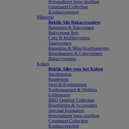
Personaliseer jouw stoofpan
Gourmand Collection
Kookaccessoires
Pâtisserie
Bekijk Alle Bakaccessoires
Bakplaten & Bakvormen
Bakvormen Sets
Cake & Muffinvormen
Taartvormen
Ramekins & Mini-Stoofpannetjes
Broodpannen & Cakevormen
Bakaccessoires
Koken
Bekijk Alles voor het Koken
Stoofpannen
Pannensets
Steel & Kookpannen
Koekenpannen & Wokken
Grillpannen
BBQ Outdoor Collection
Braadsledes & Accessoires
Speciaal Kookgerei
Personaliseer jouw stoofpan
Gourmand Collection
Kookaccessoires