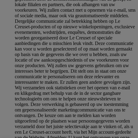
lokale filialen en partners, die ook afhangen van uw
voorkeuren. Wij zullen contact met u opnemen via e-mail, sms
of sociale media, maar ook via geautomatiseerde middelen.
Dergelijke communicatie zal betrekking hebben op Le
Creuset-producten of op nieuwe winkelopeningen, exclusieve
evenementen, wedstrijden, enquêtes, demonstraties die
worden georganiseerd door Le Creuset of speciale
aanbiedingen die u misschien leuk vindt. Deze communicatie
kan voor u worden geselecteerd of op maat worden gemaakt
op basis van de gegevens die we over u hebben, zoals uw
locatie of uw aankoopgeschiedenis of uw voorkeuren voor
onze producten. Wij zullen uw gegevens gebruiken om uw
interesses beter te begrijpen. Dit stelt ons in staat om onze
communicatie te personaliseren om deze relevanter en
interessanter te maken. Er zullen geen andere gevolgen zijn.
Wij verzamelen ook statistieken over het openen van e-mail
en klikgedrag met behulp van de in de sector gangbare
technologieën om ons te helpen onze nieuwsbrieven te
volgen. Deze verwerking is gebaseerd op uw toestemming
om gepersonaliseerde marketingcommunicatie van ons te
ontvangen. De keuze om aan te melden kan worden
uitgeoefend op de plaatsen waar persoonsgegevens worden
verzameld door het juiste selectievakje aan te vinken of, als u
een Le Creuset-account heeft, via het Mijn account-gedeelte
van de Website.
Afmelden
: U kunt het ontvangen van onze