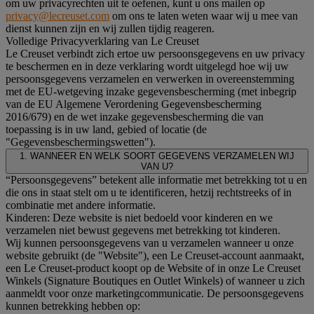
om uw privacyrechten uit te oefenen, kunt u ons mailen op
privacy@lecreuset.com
om ons te laten weten waar wij u mee van
dienst kunnen zijn en wij zullen tijdig reageren.
Volledige Privacyverklaring van Le Creuset
Le Creuset verbindt zich ertoe uw persoonsgegevens en uw privacy
te beschermen en in deze verklaring wordt uitgelegd hoe wij uw
persoonsgegevens verzamelen en verwerken in overeenstemming
met de EU-wetgeving inzake gegevensbescherming (met inbegrip
van de EU Algemene Verordening Gegevensbescherming
2016/679) en de wet inzake gegevensbescherming die van
toepassing is in uw land, gebied of locatie (de
"Gegevensbeschermingswetten").
1. WANNEER EN WELK SOORT GEGEVENS VERZAMELEN WIJ
VAN U?
“Persoonsgegevens” betekent alle informatie met betrekking tot u en
die ons in staat stelt om u te identificeren, hetzij rechtstreeks of in
combinatie met andere informatie.
Kinderen: Deze website is niet bedoeld voor kinderen en we
verzamelen niet bewust gegevens met betrekking tot kinderen.
Wij kunnen persoonsgegevens van u verzamelen wanneer u onze
website gebruikt (de "Website"), een Le Creuset-account aanmaakt,
een Le Creuset-product koopt op de Website of in onze Le Creuset
Winkels (Signature Boutiques en Outlet Winkels) of wanneer u zich
aanmeldt voor onze marketingcommunicatie. De persoonsgegevens
kunnen betrekking hebben op: