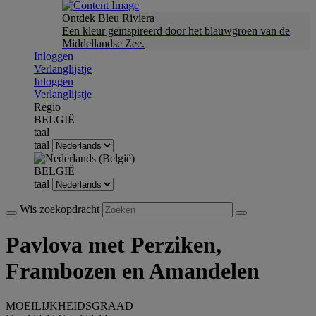
Ontdek Bleu Riviera
Een kleur geïnspireerd door het blauwgroen van de
Middellandse Zee.
Inloggen
Verlanglijstje
Inloggen
Verlanglijstje
Regio
BELGIË
taal
taal
BELGIË
taal
Wis zoekopdracht
Pavlova met Perziken,
Frambozen en Amandelen
MOEILIJKHEIDSGRAAD