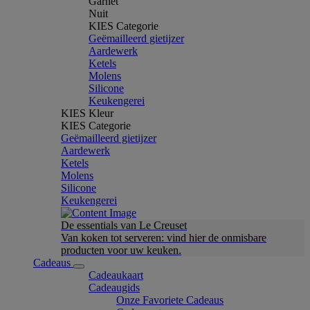
Garnet
Nuit
KIES Categorie
Geëmailleerd gietijzer
Aardewerk
Ketels
Molens
Silicone
Keukengerei
KIES Kleur
KIES Categorie
Geëmailleerd gietijzer
Aardewerk
Ketels
Molens
Silicone
Keukengerei
De essentials van Le Creuset
Van koken tot serveren: vind hier de onmisbare
producten voor uw keuken.
Cadeaus
Cadeaukaart
Cadeaugids
Onze Favoriete Cadeaus