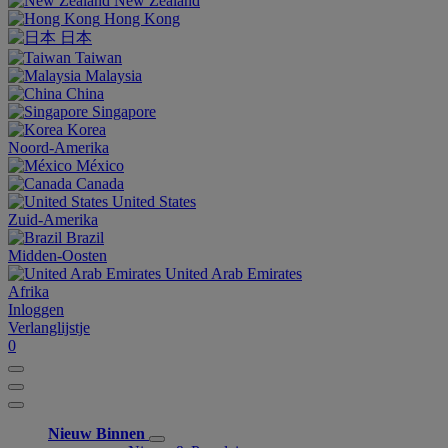
New Zealand
Hong Kong
日本
Taiwan
Malaysia
China
Singapore
Korea
Noord-Amerika
México
Canada
United States
Zuid-Amerika
Brazil
Midden-Oosten
United Arab Emirates
Afrika
Inloggen
Verlanglijstje
0
Nieuw Binnen