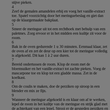
stijve pieken.
4
Zeef de gemalen amandelen erbij en voeg het vanille-extract
toe. Spatel voorzichtig door het meringuebeslag en giet dan
op de klaargemaakte bakplaat.
5
Smeer de meringue uit tot een rechthoek met behulp van een
paletmes. Zorg ervoor er in het midden een kuiltje zit voor de
room.
6
Bak in de oven gedurende 1 u 30 minuten. Eenmaal klaar, zet
de oven af en zet de deur op een kier tot de meringue volledig
is afgekoeld. Dit kan 1 à 2 uur duren.
7
Bereid ondertussen de room. Klop de room met de
bloemsuiker en het vanille-extract tot zachte pieken. Voeg de
mascarpone toe en klop tot een gladde massa. Zet in de
koelkast.
8
Om de coulis te maken, doe de perziken op siroop in een
blender en mix ze fijn.
9
Wanneer de meringue afgekoeld is en klaar om af te werken,
lepel de room in het kuiltje van de meringue en strijk glad met
de achterkant van een lepel. Strooi er de gesneden perziken en