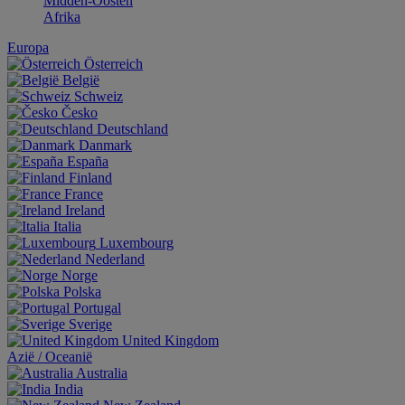
Midden-Oosten
Afrika
Europa
Österreich
België
Schweiz
Česko
Deutschland
Danmark
España
Finland
France
Ireland
Italia
Luxembourg
Nederland
Norge
Polska
Portugal
Sverige
United Kingdom
Aziё / Oceaniё
Australia
India