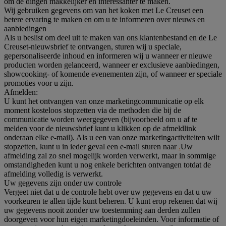
om de dingen makkelijker en interessanter te maken.
Wij gebruiken gegevens om van het koken met Le Creuset een
betere ervaring te maken en om u te informeren over nieuws en
aanbiedingen
Als u beslist om deel uit te maken van ons klantenbestand en de Le
Creuset-nieuwsbrief te ontvangen, sturen wij u speciale,
gepersonaliseerde inhoud en informeren wij u wanneer er nieuwe
producten worden gelanceerd, wanneer er exclusieve aanbiedingen,
showcooking- of komende evenementen zijn, of wanneer er speciale
promoties voor u zijn.
Afmelden:
U kunt het ontvangen van onze marketingcommunicatie op elk
moment kosteloos stopzetten via de methoden die bij de
communicatie worden weergegeven (bijvoorbeeld om u af te
melden voor de nieuwsbrief kunt u klikken op de afmeldlink
onderaan elke e-mail). Als u een van onze marketingactiviteiten wilt
stopzetten, kunt u in ieder geval een e-mail sturen naar
.
Uw
afmelding zal zo snel mogelijk worden verwerkt, maar in sommige
omstandigheden kunt u nog enkele berichten ontvangen totdat de
afmelding volledig is verwerkt.
Uw gegevens zijn onder uw controle
Vergeet niet dat u de controle hebt over uw gegevens en dat u uw
voorkeuren te allen tijde kunt beheren. U kunt erop rekenen dat wij
uw gegevens nooit zonder uw toestemming aan derden zullen
doorgeven voor hun eigen marketingdoeleinden. Voor informatie of