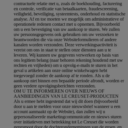
contractuele relatie met u, zoals de boekhouding, facturering
en controle, verificatie van betaalkaarten, fraudescreening,
veiligheid, beveiliging, systeemtests, onderhoud en statistische
analyse. Af en toe moeten we mogelijk om administratieve of
operationele redenen contact met u opnemen. Bijvoorbeeld
om u een bevestiging van uw aankoop te sturen. We zullen
uw persoonsgegevens ook gebruiken om uw verzoeken te
beantwoorden die via onze Websiteformulieren of andere
kanalen worden verzonden. Deze verwerkingsactiviteit is
vereist om ons in staat te stellen onze diensten aan u te
leveren. Wij kunnen uw gegevens verwerken op basis van
ons legitiem belang (naar behoren rekening houdend met uw
rechten en vrijheden) om u opvolg-e-mails te sturen in het
geval u artikelen aan onze online winkelwagen hebt
toegevoegd zonder de aankoop af te ronden. Als u de
aankoop niet binnen een bepaalde periode afrondt, worden er
geen verdere opvolgingsberichten verzonden.
OM U TE INFORMEREN OVER NIEUWS OF
AANBIEDINGEN VAN LE CREUSET-PRODUCTEN
Als u ermee hebt ingestemd dat wij dit doen (bijvoorbeeld
door u aan te melden voor onze nieuwsbrief wanneer u een
account aanmaakt op de Website), dan zullen wij u
gepersonaliseerde marketingcommunicatie en nieuws sturen
over initiatieven met betrekking tot Le Creuset die worden
gepromoot door de dochterondernemingen van de groep, en