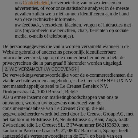
ons
Cookiebeleid
, ter verbetering van onze diensten en
advertenties, of voor onze statistische analyse; in de meeste
gevallen zullen we u niet kunnen identificeren aan de hand
van deze technische informatie.
uw feedback, verzoeken, klachten, vragen of interacties met
ons (bijvoorbeeld uw berichten, chats, berichten op sociale
media, e-mails of telefoontjes).
De persoonsgegevens die van u worden verzameld wanneer u de
Website gebruikt of anderszins persoonlijk identificeerbare
informatie verstrekt, zijn op die manier beschermd en u hebt de
privacyrechten die in paragraaf 8 hieronder worden uitgelegd.
2. WIE VERZAMELT UW GEGEVENS?
De verwerkingsverantwoordelijke voor de e-commercediensten die
via de website worden aangeboden, is Le Creuset BENELUX NV
met maatschappelijke zetel te Le Creuset Benelux NV,
Drukpersstraat 4, 1000 Brussel, België.
Als u ermee instemt om marketingboodschappen van ons te
ontvangen, worden uw gegevens onderdeel van de
consumentendatabase van Le Creuset Group, die als
gegevensbeheerder wordt beheerd door Le Creuset Group AG, met
het kantoor in Hofstrasse 1A,Neuhofstrasse 4 , Baar, Zugo, 6340
Zwitserland (die Le Creuset SL, BTW-nummer B62153630, met
kantoor in Paseo de Gracia 9, 2º, 08007 Barcelona, Spanje, heeft
aangesteld als vertegenwoordiger in de EU), op basis van een