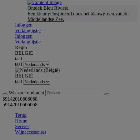
Ontdek Bleu Riviera
Een kleur geïnspireerd door het blauwgroen van de
Middellandse Zee.
Inloggen
Verlanglijstje
Inloggen
Verlanglijstje
Regio
BELGIË
taal
taal
BELGIË
taal
Wis zoekopdracht
59142010606068
59142010606068
Terug
Home
Servies
Wijnaccessoires