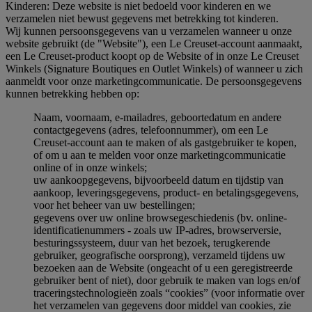
Kinderen: Deze website is niet bedoeld voor kinderen en we
verzamelen niet bewust gegevens met betrekking tot kinderen.
Wij kunnen persoonsgegevens van u verzamelen wanneer u onze
website gebruikt (de "Website"), een Le Creuset-account aanmaakt,
een Le Creuset-product koopt op de Website of in onze Le Creuset
Winkels (Signature Boutiques en Outlet Winkels) of wanneer u zich
aanmeldt voor onze marketingcommunicatie. De persoonsgegevens
kunnen betrekking hebben op:
Naam, voornaam, e-mailadres, geboortedatum en andere
contactgegevens (adres, telefoonnummer), om een Le
Creuset-account aan te maken of als gastgebruiker te kopen,
of om u aan te melden voor onze marketingcommunicatie
online of in onze winkels;
uw aankoopgegevens, bijvoorbeeld datum en tijdstip van
aankoop, leveringsgegevens, product- en betalingsgegevens,
voor het beheer van uw bestellingen;
gegevens over uw online browsegeschiedenis (bv. online-
identificatienummers - zoals uw IP-adres, browserversie,
besturingssysteem, duur van het bezoek, terugkerende
gebruiker, geografische oorsprong), verzameld tijdens uw
bezoeken aan de Website (ongeacht of u een geregistreerde
gebruiker bent of niet), door gebruik te maken van logs en/of
traceringstechnologieën zoals “cookies” (voor informatie over
het verzamelen van gegevens door middel van cookies, zie