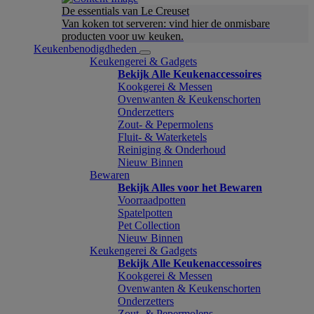
De essentials van Le Creuset
Van koken tot serveren: vind hier de onmisbare
producten voor uw keuken.
Keukenbenodigdheden
Keukengerei & Gadgets
Bekijk Alle Keukenaccessoires
Kookgerei & Messen
Ovenwanten & Keukenschorten
Onderzetters
Zout- & Pepermolens
Fluit- & Waterketels
Reiniging & Onderhoud
Nieuw Binnen
Bewaren
Bekijk Alles voor het Bewaren
Voorraadpotten
Spatelpotten
Pet Collection
Nieuw Binnen
Keukengerei & Gadgets
Bekijk Alle Keukenaccessoires
Kookgerei & Messen
Ovenwanten & Keukenschorten
Onderzetters
Zout- & Pepermolens