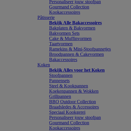
Personaliseer jouw stoofpan
Gourmand Collection
Kookaccessoires
Pâtisserie
Bekijk Alle Bakaccessoires
Bakplaten & Bakvormen
Bakvormen Sets
Cake & Muffinvormen
Taartvormen
Ramekins & Mini-Stoofpannetjes
Broodpannen & Cakevormen
Bakaccessoires
Koken
Bekijk Alles voor het Koken
Stoofpannen
Pannensets
Steel & Kookpannen
Koekenpannen & Wokken
Grillpannen
BBQ Outdoor Collection
Braadsledes & Accessoires
Speciaal Kookgerei
Personaliseer jouw stoofpan
Gourmand Collection
Kookaccessoires