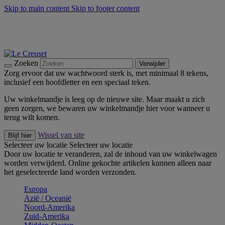
Skip to main content
Skip to footer content
Zomerse buitenmomenten met de BBQ Outdoor Collectie &
Thyme -
Shop Nu
De essentials van Le Creuset -
Ontdek Nu
Nieuwsbrieven: Registreer en bespaar 10%! -
Schrijf je nu in
Zoeken
Verwijder
Zorg ervoor dat uw wachtwoord sterk is, met minimaal 8 tekens,
inclusief een hoofdletter en een speciaal teken.
Uw winkelmandje is leeg op de nieuwe site. Maar maakt u zich
geen zorgen, we bewaren uw winkelmandje hier voor wanneer u
terug wilt komen.
Wissel van site
Blijf hier
Selecteer uw locatie
Selecteer uw locatie
Door uw locatie te veranderen, zal de inhoud van uw winkelwagen
worden verwijderd. Online gekochte artikelen kunnen alleen naar
het geselecteerde land worden verzonden.
Europa
Aziё / Oceaniё
Noord-Amerika
Zuid-Amerika