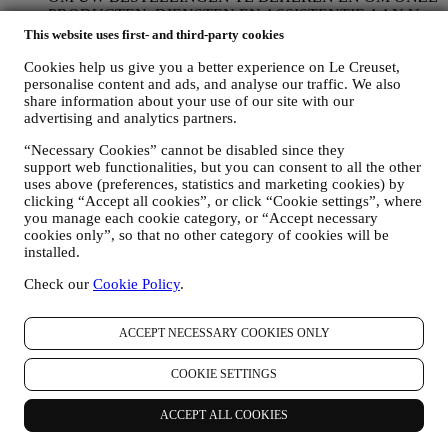
PRODUCTEN, DIENSTEN EN ASSISTENTIE AAN U
TE LEVEREN
This website uses first- and third-party cookies
Wij zullen uw gegevens gebruiken om onze contractuele
Cookies help us give you a better experience on Le Creuset,
relatie met u, uw aankoop van producten op de Website, uw
personalise content and ads, and analyse our traffic. We also
gebruik van de Website, eventuele latere hulp na de verkoop
share information about your use of our site with our
of uw deelname aan onze wedstrijden te beheren. Mogelijk
advertising and analytics partners.
moeten we bepaalde gegevens over u verwerken voor onze
administratieve doeleinden die verband houden met onze
“Necessary Cookies” cannot be disabled since they
contractuele relatie met u, zoals de boekhouding, facturering
support web functionalities, but you can consent to all the other
en controle, verificatie van betaalkaarten, fraudescreening,
uses above (preferences, statistics and marketing cookies) by
veiligheid, beveiliging, systeemtests, onderhoud en statistische
clicking “Accept all cookies”, or click “Cookie settings”, where
analyse. Af en toe moeten we mogelijk om administratieve of
you manage each cookie category, or “Accept necessary
operationele redenen contact met u opnemen. Bijvoorbeeld
cookies only”, so that no other category of cookies will be
om u een bevestiging van uw aankoop te sturen. We zullen
installed.
uw persoonsgegevens ook gebruiken om uw verzoeken te
Check our
Cookie Policy
.
beantwoorden die via onze Websiteformulieren of andere
kanalen worden verzonden. Deze verwerkingsactiviteit is
vereist om ons in staat te stellen onze diensten aan u te
ACCEPT NECESSARY COOKIES ONLY
leveren. Wij kunnen uw gegevens verwerken op basis van
ons legitiem belang (naar behoren rekening houdend met uw
rechten en vrijheden) om u opvolg-e-mails te sturen in het
COOKIE SETTINGS
geval u artikelen aan onze online winkelwagen hebt
toegevoegd zonder de aankoop af te ronden. Als u de
ACCEPT ALL COOKIES
aankoop niet binnen een bepaalde periode afrondt, worden er
geen verdere opvolgingsberichten verzonden.