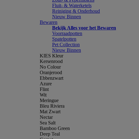
Fluit- & Waterketels
Reiniging & Onderhoud
Nieuw Binnen
Bewaren
Bekijk Alles voor het Bewaren
Voorraadpotten
Spatelpotten
Pet Collection
Nieuw Binnen
KIES Kleur
Kersenrood
No Colour
Oranjerood
Ebbenzwart
Azure
Flint
Wit
Meringue
Bleu Riviera
Mat Zwart
Nectar
Sea Salt
Bamboo Green
Deep Teal