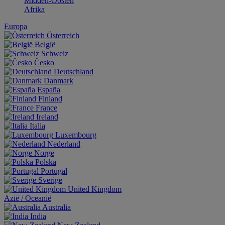
Midden-Oosten
Afrika
Europa
Österreich
België
Schweiz
Česko
Deutschland
Danmark
España
Finland
France
Ireland
Italia
Luxembourg
Nederland
Norge
Polska
Portugal
Sverige
United Kingdom
Aziё / Oceaniё
Australia
India