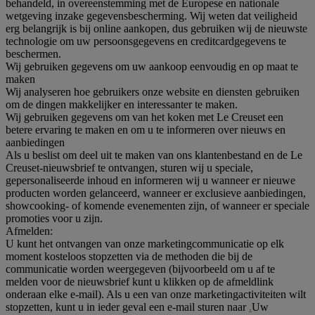
behandeld, in overeenstemming met de Europese en nationale
wetgeving inzake gegevensbescherming. Wij weten dat veiligheid
erg belangrijk is bij online aankopen, dus gebruiken wij de nieuwste
technologie om uw persoonsgegevens en creditcardgegevens te
beschermen.
Wij gebruiken gegevens om uw aankoop eenvoudig en op maat te
maken
Wij analyseren hoe gebruikers onze website en diensten gebruiken
om de dingen makkelijker en interessanter te maken.
Wij gebruiken gegevens om van het koken met Le Creuset een
betere ervaring te maken en om u te informeren over nieuws en
aanbiedingen
Als u beslist om deel uit te maken van ons klantenbestand en de Le
Creuset-nieuwsbrief te ontvangen, sturen wij u speciale,
gepersonaliseerde inhoud en informeren wij u wanneer er nieuwe
producten worden gelanceerd, wanneer er exclusieve aanbiedingen,
showcooking- of komende evenementen zijn, of wanneer er speciale
promoties voor u zijn.
Afmelden:
U kunt het ontvangen van onze marketingcommunicatie op elk
moment kosteloos stopzetten via de methoden die bij de
communicatie worden weergegeven (bijvoorbeeld om u af te
melden voor de nieuwsbrief kunt u klikken op de afmeldlink
onderaan elke e-mail). Als u een van onze marketingactiviteiten wilt
stopzetten, kunt u in ieder geval een e-mail sturen naar
.
Uw