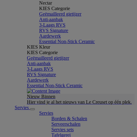
Nectar
KIES Categorie
Geëmailleerd gietijzer
Anti-aanbak
3-Laags RVS
RVS Signature
Aardewerk
Essential Non-Stick Ceramic
KIES Kleur
KIES Categorie
Geëmailleerd gietijzer
Anti-aanbak
3-Laags RVS
RVS Signature
Aardewerk
Essential Non-Stick Ceramic
Nieuw Binnen
Hier vind je al het nieuws van Le Creuset op één plek.
Servies
Servies
Borden & Schalen
Serveerschalen
Servies sets
Tafelgerei