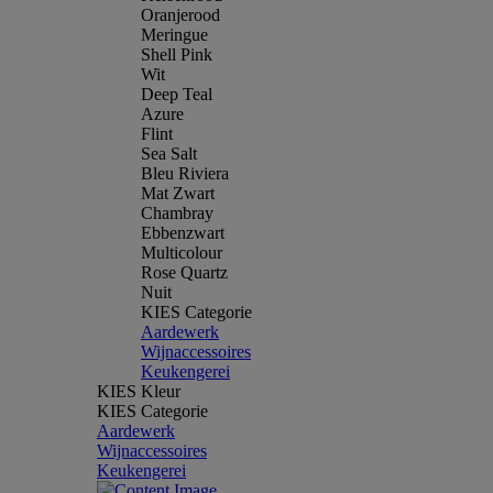
Oranjerood
Meringue
Shell Pink
Wit
Deep Teal
Azure
Flint
Sea Salt
Bleu Riviera
Mat Zwart
Chambray
Ebbenzwart
Multicolour
Rose Quartz
Nuit
KIES Categorie
Aardewerk
Wijnaccessoires
Keukengerei
KIES Kleur
KIES Categorie
Aardewerk
Wijnaccessoires
Keukengerei