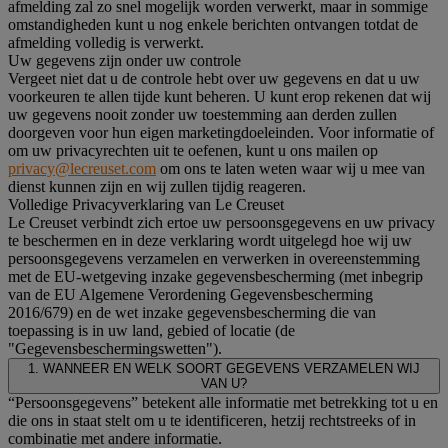
afmelding zal zo snel mogelijk worden verwerkt, maar in sommige
omstandigheden kunt u nog enkele berichten ontvangen totdat de
afmelding volledig is verwerkt.
Uw gegevens zijn onder uw controle
Vergeet niet dat u de controle hebt over uw gegevens en dat u uw
voorkeuren te allen tijde kunt beheren. U kunt erop rekenen dat wij
uw gegevens nooit zonder uw toestemming aan derden zullen
doorgeven voor hun eigen marketingdoeleinden. Voor informatie of
om uw privacyrechten uit te oefenen, kunt u ons mailen op
privacy@lecreuset.com
om ons te laten weten waar wij u mee van
dienst kunnen zijn en wij zullen tijdig reageren.
Volledige Privacyverklaring van Le Creuset
Le Creuset verbindt zich ertoe uw persoonsgegevens en uw privacy
te beschermen en in deze verklaring wordt uitgelegd hoe wij uw
persoonsgegevens verzamelen en verwerken in overeenstemming
met de EU-wetgeving inzake gegevensbescherming (met inbegrip
van de EU Algemene Verordening Gegevensbescherming
2016/679) en de wet inzake gegevensbescherming die van
toepassing is in uw land, gebied of locatie (de
"Gegevensbeschermingswetten").
1. WANNEER EN WELK SOORT GEGEVENS VERZAMELEN WIJ
VAN U?
“Persoonsgegevens” betekent alle informatie met betrekking tot u en
die ons in staat stelt om u te identificeren, hetzij rechtstreeks of in
combinatie met andere informatie.