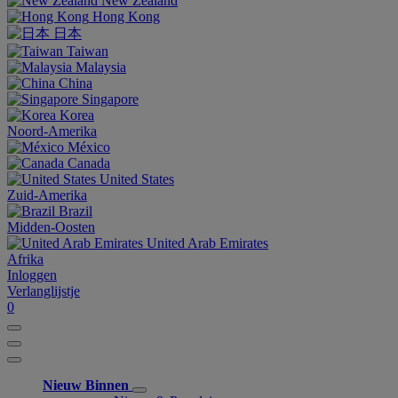
New Zealand
Hong Kong
日本
Taiwan
Malaysia
China
Singapore
Korea
Noord-Amerika
México
Canada
United States
Zuid-Amerika
Brazil
Midden-Oosten
United Arab Emirates
Afrika
Inloggen
Verlanglijstje
0
Nieuw Binnen