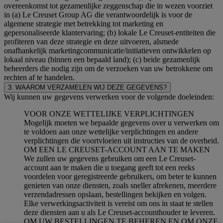
overeenkomst tot gezamenlijke zeggenschap die in wezen voorziet
in (a) Le Creuset Group AG die verantwoordelijk is voor de
algemene strategie met betrekking tot marketing en
gepersonaliseerde klantervaring; (b) lokale Le Creuset-entiteiten die
profiteren van deze strategie en deze uitvoeren, alsmede
onafhankelijk marketingcommunicatie/initiatieven ontwikkelen op
lokaal niveau (binnen een bepaald land); (c) beide gezamenlijk
beheerders die nodig zijn om de verzoeken van uw betrokkene om
rechten af te handelen.
3. WAAROM VERZAMELEN WIJ DEZE GEGEVENS?
Wij kunnen uw gegevens verwerken voor de volgende doeleinden:
VOOR ONZE WETTELIJKE VERPLICHTINGEN
Mogelijk moeten we bepaalde gegevens over u verwerken om
te voldoen aan onze wettelijke verplichtingen en andere
verplichtingen die voortvloeien uit instructies van de overheid.
OM EEN LE CREUSET-ACCOUNT AAN TE MAKEN
We zullen uw gegevens gebruiken om een Le Creuset-
account aan te maken die u toegang geeft tot een reeks
voordelen voor geregistreerde gebruikers, om beter te kunnen
genieten van onze diensten, zoals sneller afrekenen, meerdere
verzendadressen opslaan, bestellingen bekijken en volgen.
Elke verwerkingsactiviteit is vereist om ons in staat te stellen
deze diensten aan u als Le Creuset-accounthouder te leveren.
OM UW BESTELLINGEN TE BEHEREN EN OM ONZE