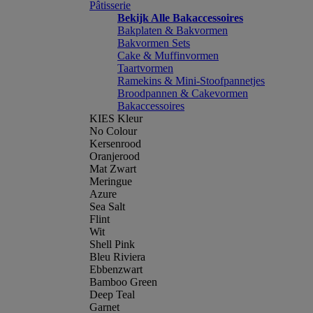
Pâtisserie
Bekijk Alle Bakaccessoires
Bakplaten & Bakvormen
Bakvormen Sets
Cake & Muffinvormen
Taartvormen
Ramekins & Mini-Stoofpannetjes
Broodpannen & Cakevormen
Bakaccessoires
KIES Kleur
No Colour
Kersenrood
Oranjerood
Mat Zwart
Meringue
Azure
Sea Salt
Flint
Wit
Shell Pink
Bleu Riviera
Ebbenzwart
Bamboo Green
Deep Teal
Garnet