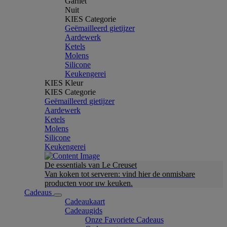
Garnet
Nuit
KIES Categorie
Geëmailleerd gietijzer
Aardewerk
Ketels
Molens
Silicone
Keukengerei
KIES Kleur
KIES Categorie
Geëmailleerd gietijzer
Aardewerk
Ketels
Molens
Silicone
Keukengerei
De essentials van Le Creuset
Van koken tot serveren: vind hier de onmisbare
producten voor uw keuken.
Cadeaus
Cadeaukaart
Cadeaugids
Onze Favoriete Cadeaus