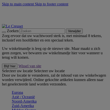
Skip to main content
Skip to footer content
Zomerse buitenmomenten met de BBQ Outdoor Collectie &
Thyme -
Shop Nu
De essentials van Le Creuset -
Ontdek Nu
Nieuwsbrieven: Registreer en bespaar 10%! -
Schrijf je nu in
Zoeken
Verwijder
Zorg ervoor dat uw wachtwoord sterk is, met minimaal 8 tekens,
inclusief een hoofdletter en een speciaal teken.
Uw winkelmandje is leeg op de nieuwe site. Maar maakt u zich
geen zorgen, we bewaren uw winkelmandje hier voor wanneer u
terug wilt komen.
Wissel van site
Blijf hier
Selecteer uw locatie
Selecteer uw locatie
Door uw locatie te veranderen, zal de inhoud van uw winkelwagen
worden verwijderd. Online gekochte artikelen kunnen alleen naar
het geselecteerde land worden verzonden.
Europa
Aziё / Oceaniё
Noord-Amerika
Zuid-Amerika