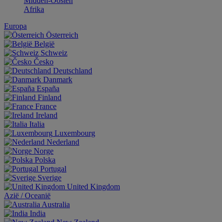
Midden-Oosten
Afrika
Europa
Österreich
België
Schweiz
Česko
Deutschland
Danmark
España
Finland
France
Ireland
Italia
Luxembourg
Nederland
Norge
Polska
Portugal
Sverige
United Kingdom
Aziё / Oceaniё
Australia
India