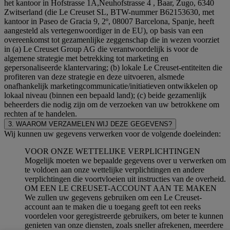
het kantoor in Hofstrasse 1A,Neuhofstrasse 4 , Baar, Zugo, 6340
Zwitserland (die Le Creuset SL, BTW-nummer B62153630, met
kantoor in Paseo de Gracia 9, 2º, 08007 Barcelona, Spanje, heeft
aangesteld als vertegenwoordiger in de EU), op basis van een
overeenkomst tot gezamenlijke zeggenschap die in wezen voorziet
in (a) Le Creuset Group AG die verantwoordelijk is voor de
algemene strategie met betrekking tot marketing en
gepersonaliseerde klantervaring; (b) lokale Le Creuset-entiteiten die
profiteren van deze strategie en deze uitvoeren, alsmede
onafhankelijk marketingcommunicatie/initiatieven ontwikkelen op
lokaal niveau (binnen een bepaald land); (c) beide gezamenlijk
beheerders die nodig zijn om de verzoeken van uw betrokkene om
rechten af te handelen.
3. WAAROM VERZAMELEN WIJ DEZE GEGEVENS?
Wij kunnen uw gegevens verwerken voor de volgende doeleinden:
VOOR ONZE WETTELIJKE VERPLICHTINGEN
Mogelijk moeten we bepaalde gegevens over u verwerken om
te voldoen aan onze wettelijke verplichtingen en andere
verplichtingen die voortvloeien uit instructies van de overheid.
OM EEN LE CREUSET-ACCOUNT AAN TE MAKEN
We zullen uw gegevens gebruiken om een Le Creuset-
account aan te maken die u toegang geeft tot een reeks
voordelen voor geregistreerde gebruikers, om beter te kunnen
genieten van onze diensten, zoals sneller afrekenen, meerdere