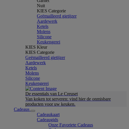
Garnet
Nuit
KIES Categorie
Geëmailleerd gietijzer
Aardewerk
Ketels
Molens
Silicone
Keukengerei
KIES Kleur
KIES Categorie
Geëmailleerd gietijzer
Aardewerk
Ketels
Molens
Silicone
Keukengerei
De essentials van Le Creuset
Van koken tot serveren: vind hier de onmisbare
producten voor uw keuken.
Cadeaus
Cadeaukaart
Cadeaugids
Onze Favoriete Cadeaus