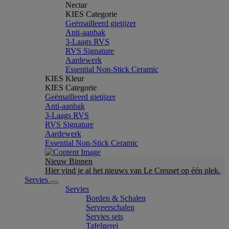
Nectar
KIES Categorie
Geëmailleerd gietijzer
Anti-aanbak
3-Laags RVS
RVS Signature
Aardewerk
Essential Non-Stick Ceramic
KIES Kleur
KIES Categorie
Geëmailleerd gietijzer
Anti-aanbak
3-Laags RVS
RVS Signature
Aardewerk
Essential Non-Stick Ceramic
Nieuw Binnen
Hier vind je al het nieuws van Le Creuset op één plek.
Servies
Servies
Borden & Schalen
Serveerschalen
Servies sets
Tafelgerei