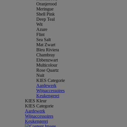
Oranjerood
Meringue
Shell Pink
Deep Teal
Wit
Azure
Flint
Sea Salt
Mat Zwart
Bleu Riviera
Chambray
Ebbenzwart
Multicolour
Rose Quartz
Nuit
KIES Categorie
Aardewerk
Wijnaccessoires
Keukengerei
KIES Kleur
KIES Categorie
Aardewerk
Wijnaccessoires
Keukengerei