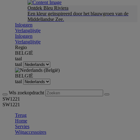
Ontdek Bleu Riviera
Een kleur geïnspireerd door het blauwgroen van de
Middellandse Zee.
Inloggen
Verlanglijstje
Inloggen
Verlanglijstje
Regio
BELGIË
taal
taal
BELGIË
taal
Wis zoekopdracht
SW1221
SW1221
Terug
Home
Servies
Wijnaccessoires