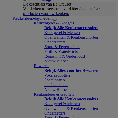
De essentials van Le Creuset
Van koken tot serveren: vind hier de onmisbare
producten voor uw keuken.
Keukenbenodigdheden
Keukengerei & Gadgets
Bekijk Alle Keukenaccessoires
Kookgerei & Messen
Ovenwanten & Keukenschorten
Onderzetters
Zout- & Pepermolens
Fluit- & Waterketels
Reiniging & Onderhoud
Nieuw Binnen
Bewaren
Bekijk Alles voor het Bewaren
Voorraadpotten
Spatelpotten
Pet Collection
Nieuw Binnen
Keukengerei & Gadgets
Bekijk Alle Keukenaccessoires
Kookgerei & Messen
Ovenwanten & Keukenschorten
Onderzetters
Zout- & Pepermolens