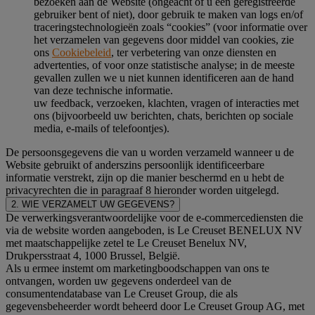
bezoeken aan de Website (ongeacht of u een geregistreerde
gebruiker bent of niet), door gebruik te maken van logs en/of
traceringstechnologieën zoals “cookies” (voor informatie over
het verzamelen van gegevens door middel van cookies, zie
ons
Cookiebeleid
, ter verbetering van onze diensten en
advertenties, of voor onze statistische analyse; in de meeste
gevallen zullen we u niet kunnen identificeren aan de hand
van deze technische informatie.
uw feedback, verzoeken, klachten, vragen of interacties met
ons (bijvoorbeeld uw berichten, chats, berichten op sociale
media, e-mails of telefoontjes).
De persoonsgegevens die van u worden verzameld wanneer u de
Website gebruikt of anderszins persoonlijk identificeerbare
informatie verstrekt, zijn op die manier beschermd en u hebt de
privacyrechten die in paragraaf 8 hieronder worden uitgelegd.
2. WIE VERZAMELT UW GEGEVENS?
De verwerkingsverantwoordelijke voor de e-commercediensten die
via de website worden aangeboden, is Le Creuset BENELUX NV
met maatschappelijke zetel te Le Creuset Benelux NV,
Drukpersstraat 4, 1000 Brussel, België.
Als u ermee instemt om marketingboodschappen van ons te
ontvangen, worden uw gegevens onderdeel van de
consumentendatabase van Le Creuset Group, die als
gegevensbeheerder wordt beheerd door Le Creuset Group AG, met