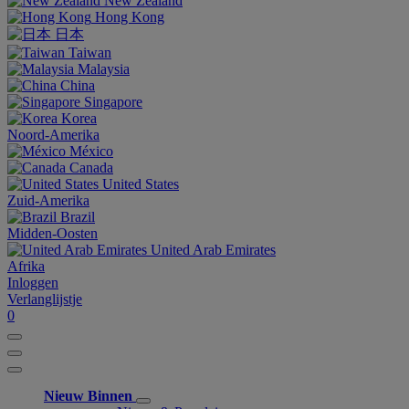
New Zealand
Hong Kong
日本
Taiwan
Malaysia
China
Singapore
Korea
Noord-Amerika
México
Canada
United States
Zuid-Amerika
Brazil
Midden-Oosten
United Arab Emirates
Afrika
Inloggen
Verlanglijstje
0
Nieuw Binnen