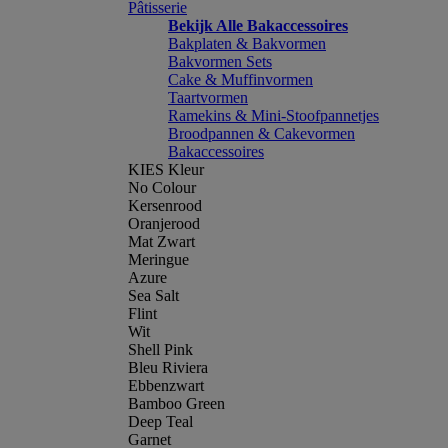
Pâtisserie
Bekijk Alle Bakaccessoires
Bakplaten & Bakvormen
Bakvormen Sets
Cake & Muffinvormen
Taartvormen
Ramekins & Mini-Stoofpannetjes
Broodpannen & Cakevormen
Bakaccessoires
KIES Kleur
No Colour
Kersenrood
Oranjerood
Mat Zwart
Meringue
Azure
Sea Salt
Flint
Wit
Shell Pink
Bleu Riviera
Ebbenzwart
Bamboo Green
Deep Teal
Garnet