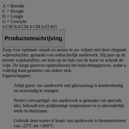
A = Breedte
C = Hoogte
D = Lengte
G = Gewicht
4 CM
8.4 CM
4 CM
0.03 KG
Productomschrijving
Zorg voor optimale smaak en aroma in uw wijnen met deze elegante
wijnverluchter, gemaakt van ambachtelijk aardewerk. Hij past op de
meeste wijnkaraffen; zet hem op de hals van de karaf en schenk de
wijn. De lange groeven optimaliseren het beluchtingsproces, zodat u
volledig kunt genieten van iedere slok.
Eigenschappen:
Altijd goed: ons aardewerk met glazuurlaag is krasbestendig
en eenvoudig te reinigen.
Perfect vervaardigd: ons aardewerk is gemaakt van speciale
klei, behoudt een gelijkmatige temperatuur en is uitzonderlijk
sterk en duurzaam.
Gebruik hem warm of koud: ons aardewerk is thermoresistent
van -23°C tot +260°C.