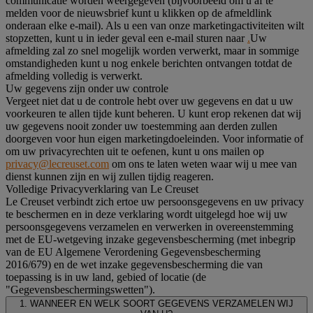
communicatie worden weergegeven (bijvoorbeeld om u af te
melden voor de nieuwsbrief kunt u klikken op de afmeldlink
onderaan elke e-mail). Als u een van onze marketingactiviteiten wilt
stopzetten, kunt u in ieder geval een e-mail sturen naar
.
Uw
afmelding zal zo snel mogelijk worden verwerkt, maar in sommige
omstandigheden kunt u nog enkele berichten ontvangen totdat de
afmelding volledig is verwerkt.
Uw gegevens zijn onder uw controle
Vergeet niet dat u de controle hebt over uw gegevens en dat u uw
voorkeuren te allen tijde kunt beheren. U kunt erop rekenen dat wij
uw gegevens nooit zonder uw toestemming aan derden zullen
doorgeven voor hun eigen marketingdoeleinden. Voor informatie of
om uw privacyrechten uit te oefenen, kunt u ons mailen op
privacy@lecreuset.com
om ons te laten weten waar wij u mee van
dienst kunnen zijn en wij zullen tijdig reageren.
Volledige Privacyverklaring van Le Creuset
Le Creuset verbindt zich ertoe uw persoonsgegevens en uw privacy
te beschermen en in deze verklaring wordt uitgelegd hoe wij uw
persoonsgegevens verzamelen en verwerken in overeenstemming
met de EU-wetgeving inzake gegevensbescherming (met inbegrip
van de EU Algemene Verordening Gegevensbescherming
2016/679) en de wet inzake gegevensbescherming die van
toepassing is in uw land, gebied of locatie (de
"Gegevensbeschermingswetten").
1. WANNEER EN WELK SOORT GEGEVENS VERZAMELEN WIJ