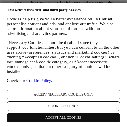
verzendadressen opslaan, bestellingen bekijken en volgen.
Elke verwerkingsactiviteit is vereist om ons in staat te stellen
This website uses first- and third-party cookies
deze diensten aan u als Le Creuset-accounthouder te leveren.
OM UW BESTELLINGEN TE BEHEREN EN OM ONZE
Cookies help us give you a better experience on Le Creuset,
PRODUCTEN, DIENSTEN EN ASSISTENTIE AAN U
personalise content and ads, and analyse our traffic. We also
TE LEVEREN
share information about your use of our site with our
Wij zullen uw gegevens gebruiken om onze contractuele
advertising and analytics partners.
relatie met u, uw aankoop van producten op de Website, uw
“Necessary Cookies” cannot be disabled since they
gebruik van de Website, eventuele latere hulp na de verkoop
support web functionalities, but you can consent to all the other
of uw deelname aan onze wedstrijden te beheren. Mogelijk
uses above (preferences, statistics and marketing cookies) by
moeten we bepaalde gegevens over u verwerken voor onze
clicking “Accept all cookies”, or click “Cookie settings”, where
administratieve doeleinden die verband houden met onze
you manage each cookie category, or “Accept necessary
contractuele relatie met u, zoals de boekhouding, facturering
cookies only”, so that no other category of cookies will be
en controle, verificatie van betaalkaarten, fraudescreening,
installed.
veiligheid, beveiliging, systeemtests, onderhoud en statistische
analyse. Af en toe moeten we mogelijk om administratieve of
Check our
Cookie Policy
.
operationele redenen contact met u opnemen. Bijvoorbeeld
om u een bevestiging van uw aankoop te sturen. We zullen
uw persoonsgegevens ook gebruiken om uw verzoeken te
ACCEPT NECESSARY COOKIES ONLY
beantwoorden die via onze Websiteformulieren of andere
kanalen worden verzonden. Deze verwerkingsactiviteit is
COOKIE SETTINGS
vereist om ons in staat te stellen onze diensten aan u te
leveren. Wij kunnen uw gegevens verwerken op basis van
ACCEPT ALL COOKIES
ons legitiem belang (naar behoren rekening houdend met uw
rechten en vrijheden) om u opvolg-e-mails te sturen in het