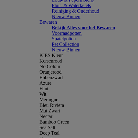
Fluit- & Waterketels
Reiniging & Onderhoud
Nieuw Binnen
Bewaren
Bekijk Alles voor het Bewaren
Voorraadpotten
Spatelpotten
Pet Collection
Nieuw Binnen
KIES Kleur
Kersenrood
No Colour
Oranjerood
Ebbenzwart
Azure
Flint
Wit
Meringue
Bleu Riviera
Mat Zwart
Nectar
Bamboo Green
Sea Salt
Deep Teal