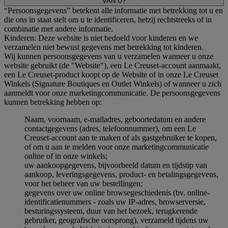
VAN U?
“Persoonsgegevens” betekent alle informatie met betrekking tot u en
die ons in staat stelt om u te identificeren, hetzij rechtstreeks of in
combinatie met andere informatie.
Kinderen: Deze website is niet bedoeld voor kinderen en we
verzamelen niet bewust gegevens met betrekking tot kinderen.
Wij kunnen persoonsgegevens van u verzamelen wanneer u onze
website gebruikt (de "Website"), een Le Creuset-account aanmaakt,
een Le Creuset-product koopt op de Website of in onze Le Creuset
Winkels (Signature Boutiques en Outlet Winkels) of wanneer u zich
aanmeldt voor onze marketingcommunicatie. De persoonsgegevens
kunnen betrekking hebben op:
Naam, voornaam, e-mailadres, geboortedatum en andere
contactgegevens (adres, telefoonnummer), om een Le
Creuset-account aan te maken of als gastgebruiker te kopen,
of om u aan te melden voor onze marketingcommunicatie
online of in onze winkels;
uw aankoopgegevens, bijvoorbeeld datum en tijdstip van
aankoop, leveringsgegevens, product- en betalingsgegevens,
voor het beheer van uw bestellingen;
gegevens over uw online browsegeschiedenis (bv. online-
identificatienummers - zoals uw IP-adres, browserversie,
besturingssysteem, duur van het bezoek, terugkerende
gebruiker, geografische oorsprong), verzameld tijdens uw