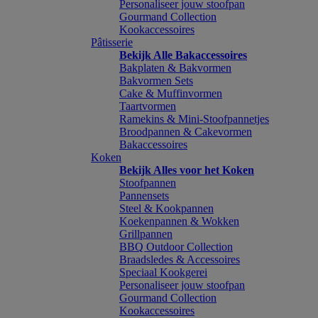
Personaliseer jouw stoofpan
Gourmand Collection
Kookaccessoires
Pâtisserie
Bekijk Alle Bakaccessoires
Bakplaten & Bakvormen
Bakvormen Sets
Cake & Muffinvormen
Taartvormen
Ramekins & Mini-Stoofpannetjes
Broodpannen & Cakevormen
Bakaccessoires
Koken
Bekijk Alles voor het Koken
Stoofpannen
Pannensets
Steel & Kookpannen
Koekenpannen & Wokken
Grillpannen
BBQ Outdoor Collection
Braadsledes & Accessoires
Speciaal Kookgerei
Personaliseer jouw stoofpan
Gourmand Collection
Kookaccessoires