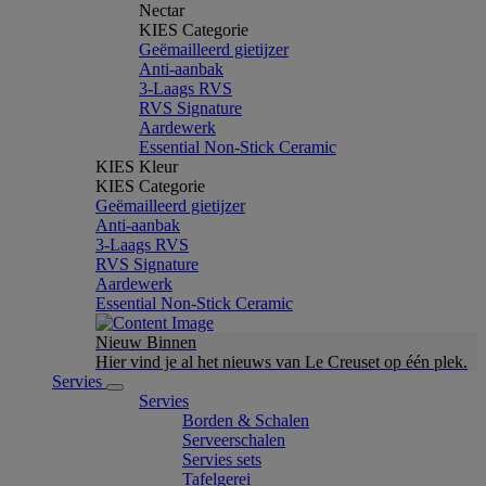
Nectar
KIES Categorie
Geëmailleerd gietijzer
Anti-aanbak
3-Laags RVS
RVS Signature
Aardewerk
Essential Non-Stick Ceramic
KIES Kleur
KIES Categorie
Geëmailleerd gietijzer
Anti-aanbak
3-Laags RVS
RVS Signature
Aardewerk
Essential Non-Stick Ceramic
Nieuw Binnen
Hier vind je al het nieuws van Le Creuset op één plek.
Servies
Servies
Borden & Schalen
Serveerschalen
Servies sets
Tafelgerei