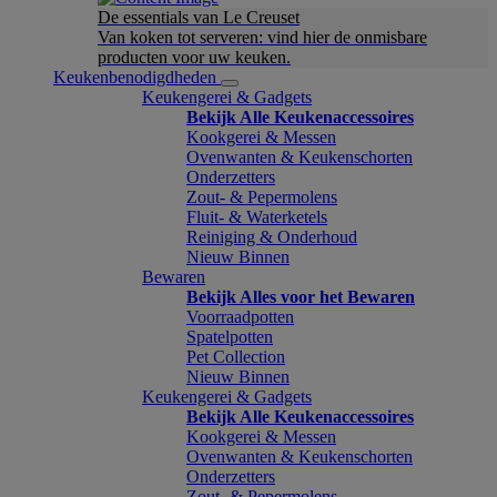
De essentials van Le Creuset
Van koken tot serveren: vind hier de onmisbare
producten voor uw keuken.
Keukenbenodigdheden
Keukengerei & Gadgets
Bekijk Alle Keukenaccessoires
Kookgerei & Messen
Ovenwanten & Keukenschorten
Onderzetters
Zout- & Pepermolens
Fluit- & Waterketels
Reiniging & Onderhoud
Nieuw Binnen
Bewaren
Bekijk Alles voor het Bewaren
Voorraadpotten
Spatelpotten
Pet Collection
Nieuw Binnen
Keukengerei & Gadgets
Bekijk Alle Keukenaccessoires
Kookgerei & Messen
Ovenwanten & Keukenschorten
Onderzetters
Zout- & Pepermolens