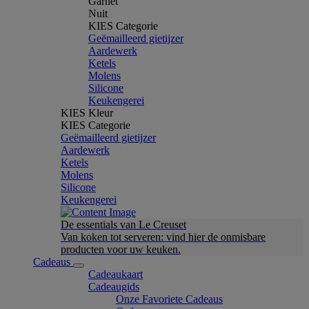
Garnet
Nuit
KIES Categorie
Geëmailleerd gietijzer
Aardewerk
Ketels
Molens
Silicone
Keukengerei
KIES Kleur
KIES Categorie
Geëmailleerd gietijzer
Aardewerk
Ketels
Molens
Silicone
Keukengerei
De essentials van Le Creuset
Van koken tot serveren: vind hier de onmisbare
producten voor uw keuken.
Cadeaus
Cadeaukaart
Cadeaugids
Onze Favoriete Cadeaus