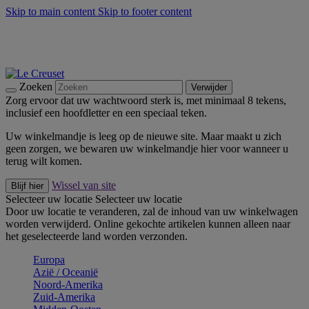
Skip to main content
Skip to footer content
Zomerse buitenmomenten met de BBQ Outdoor Collectie &
Thyme -
Shop Nu
De essentials van Le Creuset -
Ontdek Nu
Nieuwsbrieven: Registreer en bespaar 10%! -
Schrijf je nu in
Zoeken
Verwijder
Zorg ervoor dat uw wachtwoord sterk is, met minimaal 8 tekens,
inclusief een hoofdletter en een speciaal teken.
Uw winkelmandje is leeg op de nieuwe site. Maar maakt u zich
geen zorgen, we bewaren uw winkelmandje hier voor wanneer u
terug wilt komen.
Wissel van site
Blijf hier
Selecteer uw locatie
Selecteer uw locatie
Door uw locatie te veranderen, zal de inhoud van uw winkelwagen
worden verwijderd. Online gekochte artikelen kunnen alleen naar
het geselecteerde land worden verzonden.
Europa
Aziё / Oceaniё
Noord-Amerika
Zuid-Amerika