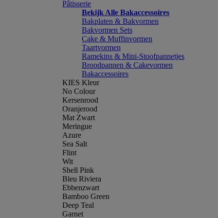
Pâtisserie
Bekijk Alle Bakaccessoires
Bakplaten & Bakvormen
Bakvormen Sets
Cake & Muffinvormen
Taartvormen
Ramekins & Mini-Stoofpannetjes
Broodpannen & Cakevormen
Bakaccessoires
KIES Kleur
No Colour
Kersenrood
Oranjerood
Mat Zwart
Meringue
Azure
Sea Salt
Flint
Wit
Shell Pink
Bleu Riviera
Ebbenzwart
Bamboo Green
Deep Teal
Garnet