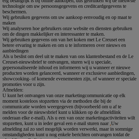
erg belangrijk is bij online aankopen, dus gebruiken wij de nieuwste
technologie om uw persoonsgegevens en creditcardgegevens te
beschermen.
Wij gebruiken gegevens om uw aankoop eenvoudig en op maat te
maken
Wij analyseren hoe gebruikers onze website en diensten gebruiken
om de dingen makkelijker en interessanter te maken.
Wij gebruiken gegevens om van het koken met Le Creuset een
betere ervaring te maken en om u te informeren over nieuws en
aanbiedingen
Als u beslist om deel uit te maken van ons klantenbestand en de Le
Creuset-nieuwsbrief te ontvangen, sturen wij u speciale,
gepersonaliseerde inhoud en informeren wij u wanneer er nieuwe
producten worden gelanceerd, wanneer er exclusieve aanbiedingen,
showcooking- of komende evenementen zijn, of wanneer er speciale
promoties voor u zijn.
Afmelden:
U kunt het ontvangen van onze marketingcommunicatie op elk
moment kosteloos stopzetten via de methoden die bij de
communicatie worden weergegeven (bijvoorbeeld om u af te
melden voor de nieuwsbrief kunt u klikken op de afmeldlink
onderaan elke e-mail). Als u een van onze marketingactiviteiten wilt
stopzetten, kunt u in ieder geval een e-mail sturen naar
.
Uw
afmelding zal zo snel mogelijk worden verwerkt, maar in sommige
omstandigheden kunt u nog enkele berichten ontvangen totdat de