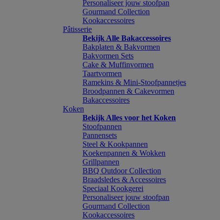
Personaliseer jouw stoofpan
Gourmand Collection
Kookaccessoires
Pâtisserie
Bekijk Alle Bakaccessoires
Bakplaten & Bakvormen
Bakvormen Sets
Cake & Muffinvormen
Taartvormen
Ramekins & Mini-Stoofpannetjes
Broodpannen & Cakevormen
Bakaccessoires
Koken
Bekijk Alles voor het Koken
Stoofpannen
Pannensets
Steel & Kookpannen
Koekenpannen & Wokken
Grillpannen
BBQ Outdoor Collection
Braadsledes & Accessoires
Speciaal Kookgerei
Personaliseer jouw stoofpan
Gourmand Collection
Kookaccessoires