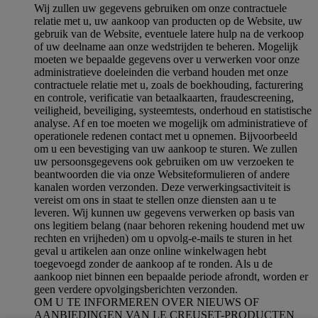
Wij zullen uw gegevens gebruiken om onze contractuele
relatie met u, uw aankoop van producten op de Website, uw
gebruik van de Website, eventuele latere hulp na de verkoop
of uw deelname aan onze wedstrijden te beheren. Mogelijk
moeten we bepaalde gegevens over u verwerken voor onze
administratieve doeleinden die verband houden met onze
contractuele relatie met u, zoals de boekhouding, facturering
en controle, verificatie van betaalkaarten, fraudescreening,
veiligheid, beveiliging, systeemtests, onderhoud en statistische
analyse. Af en toe moeten we mogelijk om administratieve of
operationele redenen contact met u opnemen. Bijvoorbeeld
om u een bevestiging van uw aankoop te sturen. We zullen
uw persoonsgegevens ook gebruiken om uw verzoeken te
beantwoorden die via onze Websiteformulieren of andere
kanalen worden verzonden. Deze verwerkingsactiviteit is
vereist om ons in staat te stellen onze diensten aan u te
leveren. Wij kunnen uw gegevens verwerken op basis van
ons legitiem belang (naar behoren rekening houdend met uw
rechten en vrijheden) om u opvolg-e-mails te sturen in het
geval u artikelen aan onze online winkelwagen hebt
toegevoegd zonder de aankoop af te ronden. Als u de
aankoop niet binnen een bepaalde periode afrondt, worden er
geen verdere opvolgingsberichten verzonden.
OM U TE INFORMEREN OVER NIEUWS OF
AANBIEDINGEN VAN LE CREUSET-PRODUCTEN