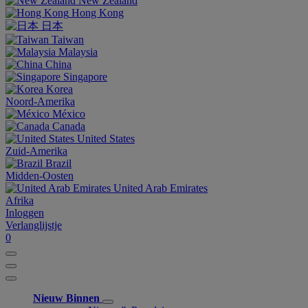
New Zealand
Hong Kong
日本
Taiwan
Malaysia
China
Singapore
Korea
Noord-Amerika
México
Canada
United States
Zuid-Amerika
Brazil
Midden-Oosten
United Arab Emirates
Afrika
Inloggen
Verlanglijstje
0
Nieuw Binnen