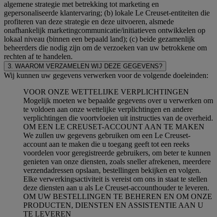
algemene strategie met betrekking tot marketing en
gepersonaliseerde klantervaring; (b) lokale Le Creuset-entiteiten die
profiteren van deze strategie en deze uitvoeren, alsmede
onafhankelijk marketingcommunicatie/initiatieven ontwikkelen op
lokaal niveau (binnen een bepaald land); (c) beide gezamenlijk
beheerders die nodig zijn om de verzoeken van uw betrokkene om
rechten af te handelen.
3. WAAROM VERZAMELEN WIJ DEZE GEGEVENS?
Wij kunnen uw gegevens verwerken voor de volgende doeleinden:
VOOR ONZE WETTELIJKE VERPLICHTINGEN
Mogelijk moeten we bepaalde gegevens over u verwerken om
te voldoen aan onze wettelijke verplichtingen en andere
verplichtingen die voortvloeien uit instructies van de overheid.
OM EEN LE CREUSET-ACCOUNT AAN TE MAKEN
We zullen uw gegevens gebruiken om een Le Creuset-
account aan te maken die u toegang geeft tot een reeks
voordelen voor geregistreerde gebruikers, om beter te kunnen
genieten van onze diensten, zoals sneller afrekenen, meerdere
verzendadressen opslaan, bestellingen bekijken en volgen.
Elke verwerkingsactiviteit is vereist om ons in staat te stellen
deze diensten aan u als Le Creuset-accounthouder te leveren.
OM UW BESTELLINGEN TE BEHEREN EN OM ONZE
PRODUCTEN, DIENSTEN EN ASSISTENTIE AAN U
TE LEVEREN