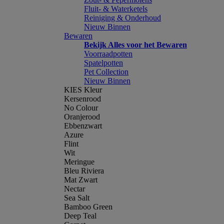
Fluit- & Waterketels
Reiniging & Onderhoud
Nieuw Binnen
Bewaren
Bekijk Alles voor het Bewaren
Voorraadpotten
Spatelpotten
Pet Collection
Nieuw Binnen
KIES Kleur
Kersenrood
No Colour
Oranjerood
Ebbenzwart
Azure
Flint
Wit
Meringue
Bleu Riviera
Mat Zwart
Nectar
Sea Salt
Bamboo Green
Deep Teal