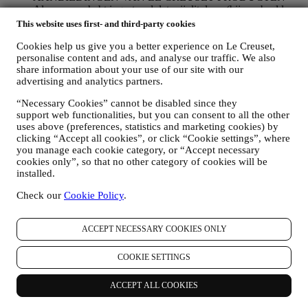
Als u ermee hebt ingestemd dat wij dit doen (bijvoorbeeld
door u aan te melden voor onze nieuwsbrief wanneer u een
This website uses first- and third-party cookies
account aanmaakt op de Website), dan zullen wij u
Cookies help us give you a better experience on Le Creuset,
gepersonaliseerde marketingcommunicatie en nieuws sturen
personalise content and ads, and analyse our traffic. We also
over initiatieven met betrekking tot Le Creuset die worden
share information about your use of our site with our
gepromoot door de dochterondernemingen van de groep, en
advertising and analytics partners.
lokale filialen en partners, die ook afhangen van uw
voorkeuren. Wij zullen contact met u opnemen via e-mail, sms
“Necessary Cookies” cannot be disabled since they
of sociale media, maar ook via geautomatiseerde middelen.
support web functionalities, but you can consent to all the other
Dergelijke communicatie zal betrekking hebben op Le
uses above (preferences, statistics and marketing cookies) by
Creuset-producten of op nieuwe winkelopeningen, exclusieve
clicking “Accept all cookies”, or click “Cookie settings”, where
evenementen, wedstrijden, enquêtes, demonstraties die
you manage each cookie category, or “Accept necessary
worden georganiseerd door Le Creuset of speciale
cookies only”, so that no other category of cookies will be
aanbiedingen die u misschien leuk vindt. Deze communicatie
installed.
kan voor u worden geselecteerd of op maat worden gemaakt
op basis van de gegevens die we over u hebben, zoals uw
Check our
Cookie Policy
.
locatie of uw aankoopgeschiedenis of uw voorkeuren voor
onze producten. Wij zullen uw gegevens gebruiken om uw
ACCEPT NECESSARY COOKIES ONLY
interesses beter te begrijpen. Dit stelt ons in staat om onze
communicatie te personaliseren om deze relevanter en
interessanter te maken. Er zullen geen andere gevolgen zijn.
COOKIE SETTINGS
Wij verzamelen ook statistieken over het openen van e-mail
en klikgedrag met behulp van de in de sector gangbare
ACCEPT ALL COOKIES
technologieën om ons te helpen onze nieuwsbrieven te
volgen. Deze verwerking is gebaseerd op uw toestemming