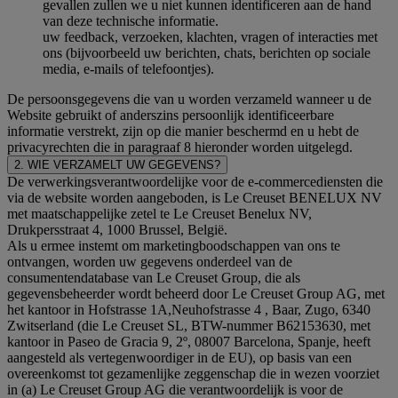
gevallen zullen we u niet kunnen identificeren aan de hand
van deze technische informatie.
uw feedback, verzoeken, klachten, vragen of interacties met
ons (bijvoorbeeld uw berichten, chats, berichten op sociale
media, e-mails of telefoontjes).
De persoonsgegevens die van u worden verzameld wanneer u de
Website gebruikt of anderszins persoonlijk identificeerbare
informatie verstrekt, zijn op die manier beschermd en u hebt de
privacyrechten die in paragraaf 8 hieronder worden uitgelegd.
2. WIE VERZAMELT UW GEGEVENS?
De verwerkingsverantwoordelijke voor de e-commercediensten die
via de website worden aangeboden, is Le Creuset BENELUX NV
met maatschappelijke zetel te Le Creuset Benelux NV,
Drukpersstraat 4, 1000 Brussel, België.
Als u ermee instemt om marketingboodschappen van ons te
ontvangen, worden uw gegevens onderdeel van de
consumentendatabase van Le Creuset Group, die als
gegevensbeheerder wordt beheerd door Le Creuset Group AG, met
het kantoor in Hofstrasse 1A,Neuhofstrasse 4 , Baar, Zugo, 6340
Zwitserland (die Le Creuset SL, BTW-nummer B62153630, met
kantoor in Paseo de Gracia 9, 2º, 08007 Barcelona, Spanje, heeft
aangesteld als vertegenwoordiger in de EU), op basis van een
overeenkomst tot gezamenlijke zeggenschap die in wezen voorziet
in (a) Le Creuset Group AG die verantwoordelijk is voor de