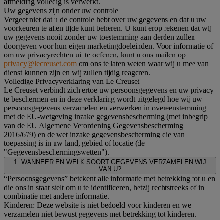
afmelding volledig is verwerkt.
Uw gegevens zijn onder uw controle
Vergeet niet dat u de controle hebt over uw gegevens en dat u uw
voorkeuren te allen tijde kunt beheren. U kunt erop rekenen dat wij
uw gegevens nooit zonder uw toestemming aan derden zullen
doorgeven voor hun eigen marketingdoeleinden. Voor informatie of
om uw privacyrechten uit te oefenen, kunt u ons mailen op
privacy@lecreuset.com
om ons te laten weten waar wij u mee van
dienst kunnen zijn en wij zullen tijdig reageren.
Volledige Privacyverklaring van Le Creuset
Le Creuset verbindt zich ertoe uw persoonsgegevens en uw privacy
te beschermen en in deze verklaring wordt uitgelegd hoe wij uw
persoonsgegevens verzamelen en verwerken in overeenstemming
met de EU-wetgeving inzake gegevensbescherming (met inbegrip
van de EU Algemene Verordening Gegevensbescherming
2016/679) en de wet inzake gegevensbescherming die van
toepassing is in uw land, gebied of locatie (de
"Gegevensbeschermingswetten").
1. WANNEER EN WELK SOORT GEGEVENS VERZAMELEN WIJ
VAN U?
“Persoonsgegevens” betekent alle informatie met betrekking tot u en
die ons in staat stelt om u te identificeren, hetzij rechtstreeks of in
combinatie met andere informatie.
Kinderen: Deze website is niet bedoeld voor kinderen en we
verzamelen niet bewust gegevens met betrekking tot kinderen.