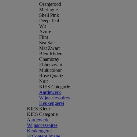
Oranjerood
Meringue
Shell Pink
Deep Teal
Wit
Azure
Flint
Sea Salt
Mat Zwart
Bleu Riviera
Chambray
Ebbenzwart
Multicolour
Rose Quartz
Nuit
KIES Categorie
Aardewerk
Wijnaccessoires
Keukengerei
KIES Kleur
KIES Categorie
Aardewerk
Wijnaccessoires
Keukengerei