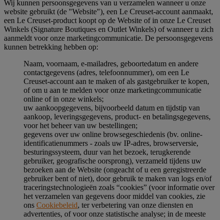
Wij kunnen persoonsgegevens van u verzamelen wanneer u onze
website gebruikt (de "Website"), een Le Creuset-account aanmaakt,
een Le Creuset-product koopt op de Website of in onze Le Creuset
Winkels (Signature Boutiques en Outlet Winkels) of wanneer u zich
aanmeldt voor onze marketingcommunicatie. De persoonsgegevens
kunnen betrekking hebben op:
Naam, voornaam, e-mailadres, geboortedatum en andere
contactgegevens (adres, telefoonnummer), om een Le
Creuset-account aan te maken of als gastgebruiker te kopen,
of om u aan te melden voor onze marketingcommunicatie
online of in onze winkels;
uw aankoopgegevens, bijvoorbeeld datum en tijdstip van
aankoop, leveringsgegevens, product- en betalingsgegevens,
voor het beheer van uw bestellingen;
gegevens over uw online browsegeschiedenis (bv. online-
identificatienummers - zoals uw IP-adres, browserversie,
besturingssysteem, duur van het bezoek, terugkerende
gebruiker, geografische oorsprong), verzameld tijdens uw
bezoeken aan de Website (ongeacht of u een geregistreerde
gebruiker bent of niet), door gebruik te maken van logs en/of
traceringstechnologieën zoals “cookies” (voor informatie over
het verzamelen van gegevens door middel van cookies, zie
ons
Cookiebeleid
, ter verbetering van onze diensten en
advertenties, of voor onze statistische analyse; in de meeste