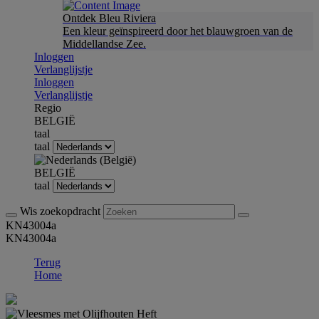
Ontdek Bleu Riviera
Een kleur geïnspireerd door het blauwgroen van de
Middellandse Zee.
Inloggen
Verlanglijstje
Inloggen
Verlanglijstje
Regio
BELGIË
taal
taal
BELGIË
taal
Wis zoekopdracht
KN43004a
KN43004a
Terug
Home