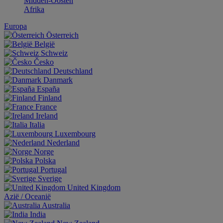
Midden-Oosten
Afrika
Europa
Österreich
België
Schweiz
Česko
Deutschland
Danmark
España
Finland
France
Ireland
Italia
Luxembourg
Nederland
Norge
Polska
Portugal
Sverige
United Kingdom
Aziё / Oceaniё
Australia
India