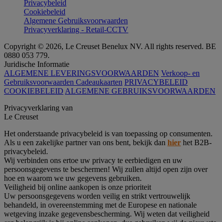
Privacybeleid
Cookiebeleid
Algemene Gebruiksvoorwaarden
Privacyverklaring - Retail-CCTV
Copyright © 2026, Le Creuset Benelux NV. All rights reserved. BE
0880 053 779.
Juridische Informatie
ALGEMENE LEVERINGSVOORWAARDEN
Verkoop- en
Gebruiksvoorwaarden Cadeaukaarten
PRIVACYBELEID
COOKIEBELEID
ALGEMENE GEBRUIKSVOORWAARDEN
Privacyverklaring van
Le Creuset
Het onderstaande privacybeleid is van toepassing op consumenten.
Als u een zakelijke partner van ons bent, bekijk dan
hier
het B2B-
privacybeleid.
Wij verbinden ons ertoe uw privacy te eerbiedigen en uw
persoonsgegevens te beschermen! Wij zullen altijd open zijn over
hoe en waarom we uw gegevens gebruiken.
Veiligheid bij online aankopen is onze prioriteit
Uw persoonsgegevens worden veilig en strikt vertrouwelijk
behandeld, in overeenstemming met de Europese en nationale
wetgeving inzake gegevensbescherming. Wij weten dat veiligheid