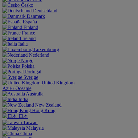
Česko
Deutschland
Danmark
España
Finland
France
Ireland
Italia
Luxembourg
Nederland
Norge
Polska
Portugal
Sverige
United Kingdom
Aziё / Oceaniё
Australia
India
New Zealand
Hong Kong
日本
Taiwan
Malaysia
China