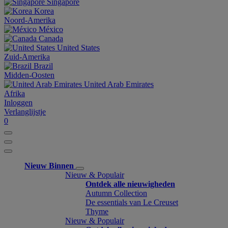
Singapore
Korea
Noord-Amerika
México
Canada
United States
Zuid-Amerika
Brazil
Midden-Oosten
United Arab Emirates
Afrika
Inloggen
Verlanglijstje
0
Nieuw Binnen
Nieuw & Populair
Ontdek alle nieuwigheden
Autumn Collection
De essentials van Le Creuset
Thyme
Nieuw & Populair