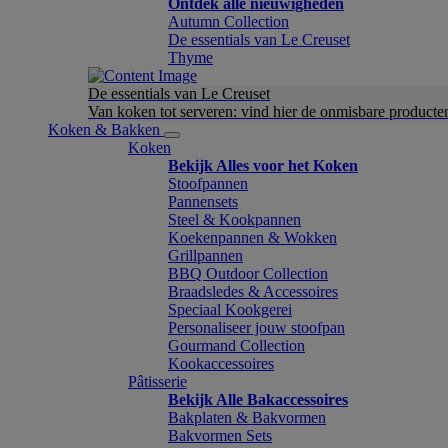
Ontdek alle nieuwigheden
Autumn Collection
De essentials van Le Creuset
Thyme
De essentials van Le Creuset
Van koken tot serveren: vind hier de onmisbare product
Koken & Bakken
Koken
Bekijk Alles voor het Koken
Stoofpannen
Pannensets
Steel & Kookpannen
Koekenpannen & Wokken
Grillpannen
BBQ Outdoor Collection
Braadsledes & Accessoires
Speciaal Kookgerei
Personaliseer jouw stoofpan
Gourmand Collection
Kookaccessoires
Pâtisserie
Bekijk Alle Bakaccessoires
Bakplaten & Bakvormen
Bakvormen Sets