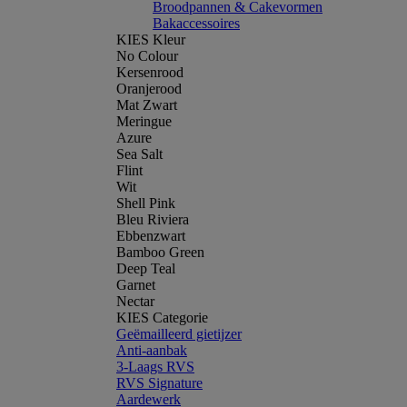
Broodpannen & Cakevormen
Bakaccessoires
KIES Kleur
No Colour
Kersenrood
Oranjerood
Mat Zwart
Meringue
Azure
Sea Salt
Flint
Wit
Shell Pink
Bleu Riviera
Ebbenzwart
Bamboo Green
Deep Teal
Garnet
Nectar
KIES Categorie
Geëmailleerd gietijzer
Anti-aanbak
3-Laags RVS
RVS Signature
Aardewerk