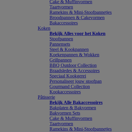
Cake & Muffinvormen
Taartvormen
Ramekins & Mini-Stoofpannetjes
Broodpannen & Cakevormen
Bakaccessoires
Koken
Bekijk Alles voor het Koken
Stoofpannen
Pannensets
Steel & Kookpannen
Koekenpannen & Wokken
Grillpannen
BBQ Outdoor Collection
Braadsledes & Accessoires
Speciaal Kookgerei
Personaliseer jouw stoofpan
Gourmand Collection
Kookaccessoires
Pâtisserie
Bekijk Alle Bakaccessoires
Bakplaten & Bakvormen
Bakvormen Sets
Cake & Muffinvormen
Taartvormen
Ramekins & Mini-Stoofpannetjes