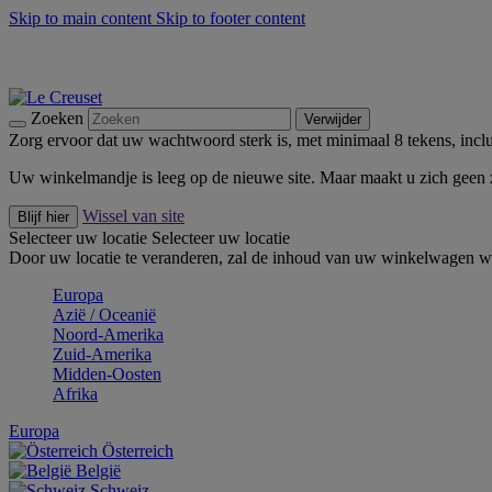
Skip to main content
Skip to footer content
Zomerse buitenmomenten met de BBQ Outdoor Collectie & Thy
De essentials van Le Creuset -
Ontdek Nu
Nieuwsbrieven: Registreer en bespaar 10%! -
Schrijf je nu in
Zoeken
Verwijder
Zorg ervoor dat uw wachtwoord sterk is, met minimaal 8 tekens, inclus
Uw winkelmandje is leeg op de nieuwe site. Maar maakt u zich geen
Wissel van site
Blijf hier
Selecteer uw locatie
Selecteer uw locatie
Door uw locatie te veranderen, zal de inhoud van uw winkelwagen wo
Europa
Aziё / Oceaniё
Noord-Amerika
Zuid-Amerika
Midden-Oosten
Afrika
Europa
Österreich
België
Schweiz