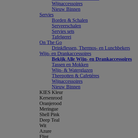
Wijnaccessoires
Nieuw Binnen
Servies
Borden & Schalen
Serveerschalen
Servies sets
Tafelgerei
On The Go
Drinkflessen, Thermos- en Lunchbekers
Wijn- en Drankaccessoires
Bekijk Alle Wijn- en Drankaccessoires
Tassen en Mokken
Wijn- & Waterglazen
Theepotten & Cafetières
Wijnaccessoires
Nieuw Binnen
KIES Kleur
Kersenrood
Oranjerood
Meringue
Shell Pink
Deep Teal
Wit
Azure
Flint