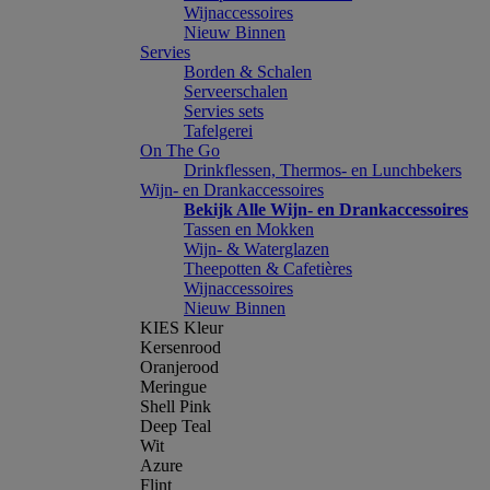
Wijnaccessoires
Nieuw Binnen
Servies
Borden & Schalen
Serveerschalen
Servies sets
Tafelgerei
On The Go
Drinkflessen, Thermos- en Lunchbekers
Wijn- en Drankaccessoires
Bekijk Alle Wijn- en Drankaccessoires
Tassen en Mokken
Wijn- & Waterglazen
Theepotten & Cafetières
Wijnaccessoires
Nieuw Binnen
KIES Kleur
Kersenrood
Oranjerood
Meringue
Shell Pink
Deep Teal
Wit
Azure
Flint