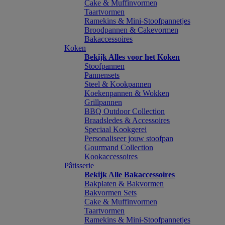
Cake & Muffinvormen
Taartvormen
Ramekins & Mini-Stoofpannetjes
Broodpannen & Cakevormen
Bakaccessoires
Koken
Bekijk Alles voor het Koken
Stoofpannen
Pannensets
Steel & Kookpannen
Koekenpannen & Wokken
Grillpannen
BBQ Outdoor Collection
Braadsledes & Accessoires
Speciaal Kookgerei
Personaliseer jouw stoofpan
Gourmand Collection
Kookaccessoires
Pâtisserie
Bekijk Alle Bakaccessoires
Bakplaten & Bakvormen
Bakvormen Sets
Cake & Muffinvormen
Taartvormen
Ramekins & Mini-Stoofpannetjes