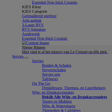
Essential Non-Stick Ceramic
KIES Kleur
KIES Categorie
Geëmailleerd gietijzer
Anti-aanbak
3-Laags RVS
RVS Signature
Aardewerk
Essential Non-Stick Ceramic
Nieuw Binnen
Hier vind je al het nieuws van Le Creuset op één plek.
Servies
Servies
Borden & Schalen
Serveerschalen
Servies sets
Tafelgerei
On The Go
Drinkflessen, Thermos- en Lunchbekers
Wijn- en Drankaccessoires
Bekijk Alle Wijn- en Drankaccessoires
Tassen en Mokken
Wijn- & Waterglazen
Theepotten & Cafetières