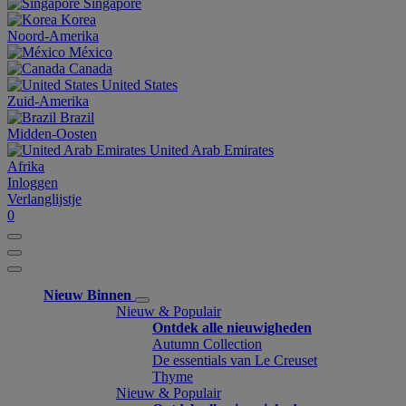
Singapore
Korea
Noord-Amerika
México
Canada
United States
Zuid-Amerika
Brazil
Midden-Oosten
United Arab Emirates
Afrika
Inloggen
Verlanglijstje
0
Nieuw Binnen
Nieuw & Populair
Ontdek alle nieuwigheden
Autumn Collection
De essentials van Le Creuset
Thyme
Nieuw & Populair