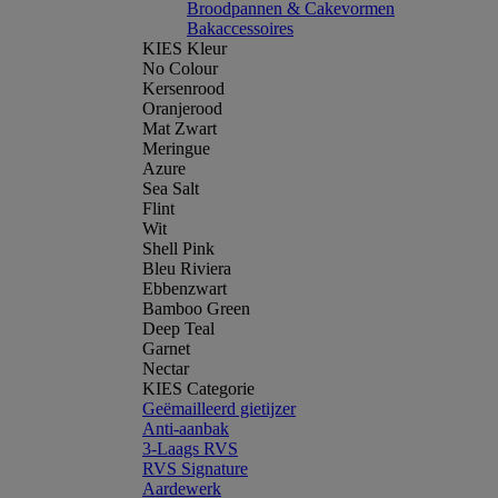
Broodpannen & Cakevormen
Bakaccessoires
KIES Kleur
No Colour
Kersenrood
Oranjerood
Mat Zwart
Meringue
Azure
Sea Salt
Flint
Wit
Shell Pink
Bleu Riviera
Ebbenzwart
Bamboo Green
Deep Teal
Garnet
Nectar
KIES Categorie
Geëmailleerd gietijzer
Anti-aanbak
3-Laags RVS
RVS Signature
Aardewerk