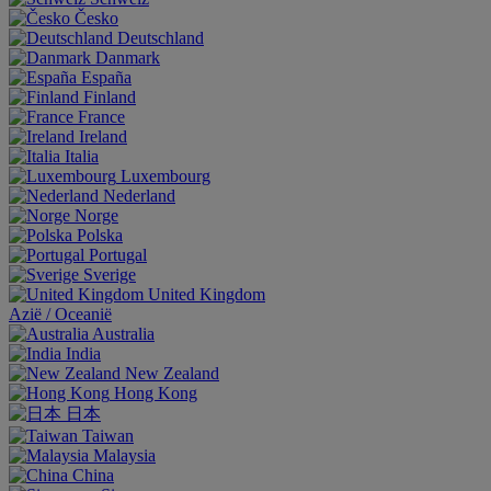
Česko
Deutschland
Danmark
España
Finland
France
Ireland
Italia
Luxembourg
Nederland
Norge
Polska
Portugal
Sverige
United Kingdom
Aziё / Oceaniё
Australia
India
New Zealand
Hong Kong
日本
Taiwan
Malaysia
China