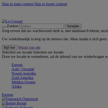
Skip to main content
Skip to footer content
Zomerse buitenmomenten met de BBQ Outdoor Collectie & Thy
De essentials van Le Creuset -
Ontdek Nu
Nieuwsbrieven: Registreer en bespaar 10%! -
Schrijf je nu in
Zoeken
Verwijder
Zorg ervoor dat uw wachtwoord sterk is, met minimaal 8 tekens, inclus
Uw winkelmandje is leeg op de nieuwe site. Maar maakt u zich geen
Wissel van site
Blijf hier
Selecteer uw locatie
Selecteer uw locatie
Door uw locatie te veranderen, zal de inhoud van uw winkelwagen wo
Europa
Aziё / Oceaniё
Noord-Amerika
Zuid-Amerika
Midden-Oosten
Afrika
Europa
Österreich
België
Schweiz