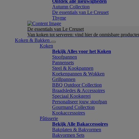
Ontdek alle nieuwigheden
Autumn Collection
De essentials van Le Creuset
Thyme
De essentials van Le Creuset
Van koken tot serveren: vind hier de onmisbare product
Koken & Bakken
Koken
Bekijk Alles voor het Koken
Stoofpannen
Pannensets
Steel & Kookpannen
Koekenpannen & Wokken
Grillpannen
BBQ Outdoor Collection
Braadsledes & Accessoires
Speciaal Kookgerei
Personaliseer jouw stoofpan
Gourmand Collection
Kookaccessoires
Pâtisserie
Bekijk Alle Bakaccessoires
Bakplaten & Bakvormen
Bakvormen Sets