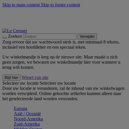
Skip to main content
Skip to footer content
Zomerse buitenmomenten met de BBQ Outdoor Collectie &
Thyme -
Shop Nu
De essentials van Le Creuset -
Ontdek Nu
Nieuwsbrieven: Registreer en bespaar 10%! -
Schrijf je nu in
Zoeken
Verwijder
Zorg ervoor dat uw wachtwoord sterk is, met minimaal 8 tekens,
inclusief een hoofdletter en een speciaal teken.
Uw winkelmandje is leeg op de nieuwe site. Maar maakt u zich
geen zorgen, we bewaren uw winkelmandje hier voor wanneer u
terug wilt komen.
Wissel van site
Blijf hier
Selecteer uw locatie
Selecteer uw locatie
Door uw locatie te veranderen, zal de inhoud van uw winkelwagen
worden verwijderd. Online gekochte artikelen kunnen alleen naar
het geselecteerde land worden verzonden.
Europa
Aziё / Oceaniё
Noord-Amerika
Zuid-Amerika