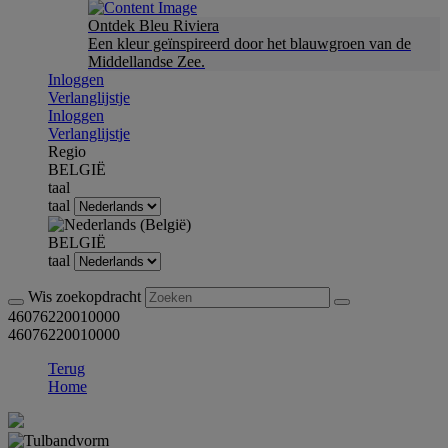
Ontdek Bleu Riviera
Een kleur geïnspireerd door het blauwgroen van de
Middellandse Zee.
Inloggen
Verlanglijstje
Inloggen
Verlanglijstje
Regio
BELGIË
taal
taal
BELGIË
taal
Wis zoekopdracht
46076220010000
46076220010000
Terug
Home