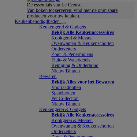
De essentials van Le Creuset
Van koken tot serveren: vind hier de onmisbare
producten voor uw keuken.
Keukenbenodigdheden
Keukengerei & Gadgets
Bekijk Alle Keukenaccessoires
Kookgerei & Messen
Ovenwanten & Keukenschorten
Onderzetters
Zout- & Pepermolens
Fluit- & Waterketels
Reiniging & Onderhoud
Nieuw Binnen
Bewaren
Bekijk Alles voor het Bewaren
Voorraadpotten
Spatelpotten
Pet Collection
Nieuw Binnen
Keukengerei & Gadgets
Bekijk Alle Keukenaccessoires
Kookgerei & Messen
Ovenwanten & Keukenschorten
Onderzetters
Zout- & Pepermolens