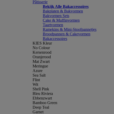
Pâtisserie
Bekijk Alle Bakaccessoires
Bakplaten & Bakvormen
Bakvormen Sets
Cake & Muffinvormen
Taartvormen
Ramekins & Mini-Stoofpannetjes
Broodpannen & Cakevormen
Bakaccessoires
KIES Kleur
No Colour
Kersenrood
Oranjerood
Mat Zwart
Meringue
Azure
Sea Salt
Flint
Wit
Shell Pink
Bleu Riviera
Ebbenzwart
Bamboo Green
Deep Teal
Garnet