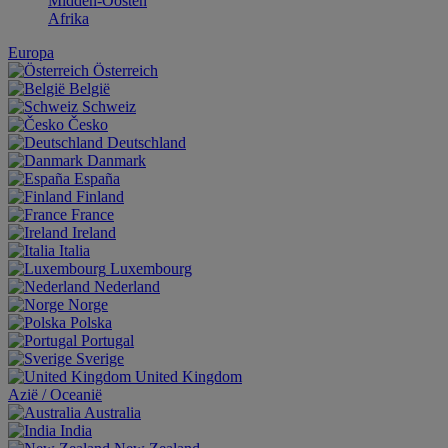
Midden-Oosten
Afrika
Europa
Österreich
België
Schweiz
Česko
Deutschland
Danmark
España
Finland
France
Ireland
Italia
Luxembourg
Nederland
Norge
Polska
Portugal
Sverige
United Kingdom
Aziё / Oceaniё
Australia
India