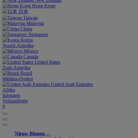
New Zealand
Hong Kong
日本
Taiwan
Malaysia
China
Singapore
Korea
Noord-Amerika
México
Canada
United States
Zuid-Amerika
Brazil
Midden-Oosten
United Arab Emirates
Afrika
Inloggen
Verlanglijstje
0
Nieuw Binnen