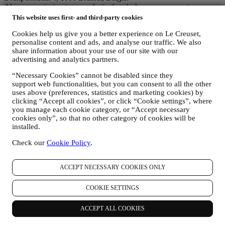
Als u ermee instemt om marketingboodschappen van ons te
ontvangen, worden uw gegevens onderdeel van de
This website uses first- and third-party cookies
consumentendatabase van Le Creuset Group, die als
gegevensbeheerder wordt beheerd door Le Creuset Group AG, met
Cookies help us give you a better experience on Le Creuset,
personalise content and ads, and analyse our traffic. We also
het kantoor in Hofstrasse 1A,Neuhofstrasse 4 , Baar, Zugo, 6340
share information about your use of our site with our
Zwitserland (die Le Creuset SL, BTW-nummer B62153630, met
advertising and analytics partners.
kantoor in Paseo de Gracia 9, 2º, 08007 Barcelona, Spanje, heeft
aangesteld als vertegenwoordiger in de EU), op basis van een
“Necessary Cookies” cannot be disabled since they
overeenkomst tot gezamenlijke zeggenschap die in wezen voorziet
support web functionalities, but you can consent to all the other
in (a) Le Creuset Group AG die verantwoordelijk is voor de
uses above (preferences, statistics and marketing cookies) by
algemene strategie met betrekking tot marketing en
clicking “Accept all cookies”, or click “Cookie settings”, where
gepersonaliseerde klantervaring; (b) lokale Le Creuset-entiteiten die
you manage each cookie category, or “Accept necessary
profiteren van deze strategie en deze uitvoeren, alsmede
cookies only”, so that no other category of cookies will be
onafhankelijk marketingcommunicatie/initiatieven ontwikkelen op
installed.
lokaal niveau (binnen een bepaald land); (c) beide gezamenlijk
beheerders die nodig zijn om de verzoeken van uw betrokkene om
Check our
Cookie Policy
.
rechten af te handelen.
3. WAAROM VERZAMELEN WIJ DEZE GEGEVENS?
ACCEPT NECESSARY COOKIES ONLY
Wij kunnen uw gegevens verwerken voor de volgende doeleinden:
VOOR ONZE WETTELIJKE VERPLICHTINGEN
COOKIE SETTINGS
Mogelijk moeten we bepaalde gegevens over u verwerken om
te voldoen aan onze wettelijke verplichtingen en andere
ACCEPT ALL COOKIES
verplichtingen die voortvloeien uit instructies van de overheid.
OM EEN LE CREUSET-ACCOUNT AAN TE MAKEN