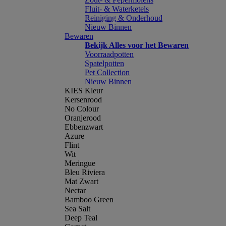
Fluit- & Waterketels
Reiniging & Onderhoud
Nieuw Binnen
Bewaren
Bekijk Alles voor het Bewaren
Voorraadpotten
Spatelpotten
Pet Collection
Nieuw Binnen
KIES Kleur
Kersenrood
No Colour
Oranjerood
Ebbenzwart
Azure
Flint
Wit
Meringue
Bleu Riviera
Mat Zwart
Nectar
Bamboo Green
Sea Salt
Deep Teal