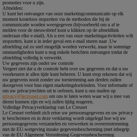
promoties voor u zijn.
Afmelden:
U kunt het ontvangen van onze marketingcommunicatie op elk
moment kosteloos stopzetten via de methoden die bij de
communicatie worden weergegeven (bijvoorbeeld om u af te
melden voor de nieuwsbrief kunt u klikken op de afmeldlink
onderaan elke e-mail). Als u een van onze marketingactiviteiten wilt
stopzetten, kunt u in ieder geval een e-mail sturen naar
.
Uw
afmelding zal zo snel mogelijk worden verwerkt, maar in sommige
omstandigheden kunt u nog enkele berichten ontvangen totdat de
afmelding volledig is verwerkt.
Uw gegevens zijn onder uw controle
Vergeet niet dat u de controle hebt over uw gegevens en dat u uw
voorkeuren te allen tijde kunt beheren. U kunt erop rekenen dat wij
uw gegevens nooit zonder uw toestemming aan derden zullen
doorgeven voor hun eigen marketingdoeleinden. Voor informatie of
om uw privacyrechten uit te oefenen, kunt u ons mailen op
privacy@lecreuset.com
om ons te laten weten waar wij u mee van
dienst kunnen zijn en wij zullen tijdig reageren.
Volledige Privacyverklaring van Le Creuset
Le Creuset verbindt zich ertoe uw persoonsgegevens en uw privacy
te beschermen en in deze verklaring wordt uitgelegd hoe wij uw
persoonsgegevens verzamelen en verwerken in overeenstemming
met de EU-wetgeving inzake gegevensbescherming (met inbegrip
van de EU Algemene Verordening Gegevensbescherming