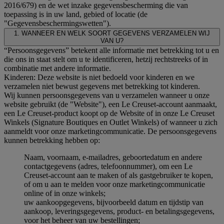
2016/679) en de wet inzake gegevensbescherming die van
toepassing is in uw land, gebied of locatie (de
"Gegevensbeschermingswetten").
1. WANNEER EN WELK SOORT GEGEVENS VERZAMELEN WIJ
VAN U?
“Persoonsgegevens” betekent alle informatie met betrekking tot u en
die ons in staat stelt om u te identificeren, hetzij rechtstreeks of in
combinatie met andere informatie.
Kinderen: Deze website is niet bedoeld voor kinderen en we
verzamelen niet bewust gegevens met betrekking tot kinderen.
Wij kunnen persoonsgegevens van u verzamelen wanneer u onze
website gebruikt (de "Website"), een Le Creuset-account aanmaakt,
een Le Creuset-product koopt op de Website of in onze Le Creuset
Winkels (Signature Boutiques en Outlet Winkels) of wanneer u zich
aanmeldt voor onze marketingcommunicatie. De persoonsgegevens
kunnen betrekking hebben op:
Naam, voornaam, e-mailadres, geboortedatum en andere
contactgegevens (adres, telefoonnummer), om een Le
Creuset-account aan te maken of als gastgebruiker te kopen,
of om u aan te melden voor onze marketingcommunicatie
online of in onze winkels;
uw aankoopgegevens, bijvoorbeeld datum en tijdstip van
aankoop, leveringsgegevens, product- en betalingsgegevens,
voor het beheer van uw bestellingen;