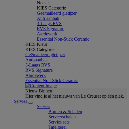
Nectar
KIES Categorie
Geëmailleerd gietijzer
Anti-aanbak
3-Laags RVS
RVS Signature
Aardewerk
Essential Non-Stick Ceramic
KIES Kleur
KIES Categorie
Geëmailleerd gietijzer
Anti-aanbak
3-Laags RVS
RVS Signature
Aardewerk
Essential Non-Stick Ceramic
Nieuw Binnen
Hier vind je al het nieuws van Le Creuset op één plek.
Servies
Servies
Borden & Schalen
Serveerschalen
Servies sets
Tafelgerei