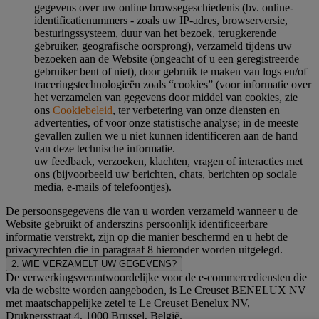
gegevens over uw online browsegeschiedenis (bv. online-
identificatienummers - zoals uw IP-adres, browserversie,
besturingssysteem, duur van het bezoek, terugkerende
gebruiker, geografische oorsprong), verzameld tijdens uw
bezoeken aan de Website (ongeacht of u een geregistreerde
gebruiker bent of niet), door gebruik te maken van logs en/of
traceringstechnologieën zoals “cookies” (voor informatie over
het verzamelen van gegevens door middel van cookies, zie
ons
Cookiebeleid
, ter verbetering van onze diensten en
advertenties, of voor onze statistische analyse; in de meeste
gevallen zullen we u niet kunnen identificeren aan de hand
van deze technische informatie.
uw feedback, verzoeken, klachten, vragen of interacties met
ons (bijvoorbeeld uw berichten, chats, berichten op sociale
media, e-mails of telefoontjes).
De persoonsgegevens die van u worden verzameld wanneer u de
Website gebruikt of anderszins persoonlijk identificeerbare
informatie verstrekt, zijn op die manier beschermd en u hebt de
privacyrechten die in paragraaf 8 hieronder worden uitgelegd.
2. WIE VERZAMELT UW GEGEVENS?
De verwerkingsverantwoordelijke voor de e-commercediensten die
via de website worden aangeboden, is Le Creuset BENELUX NV
met maatschappelijke zetel te Le Creuset Benelux NV,
Drukpersstraat 4, 1000 Brussel, België.