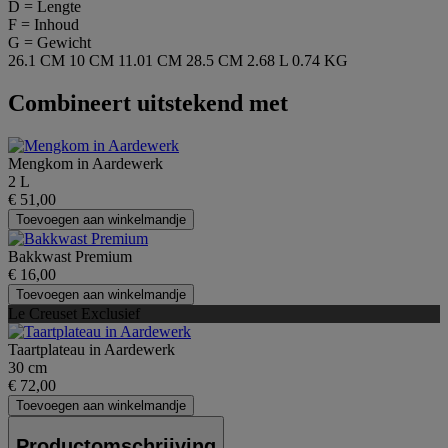
D = Lengte
F = Inhoud
G = Gewicht
26.1 CM
10 CM
11.01 CM
28.5 CM
2.68 L
0.74 KG
Combineert uitstekend met
Mengkom in Aardewerk
2 L
€ 51,00
Toevoegen aan winkelmandje
Bakkwast Premium
€ 16,00
Toevoegen aan winkelmandje
Le Creuset Exclusief
Taartplateau in Aardewerk
30 cm
€ 72,00
Toevoegen aan winkelmandje
Productomschrijving