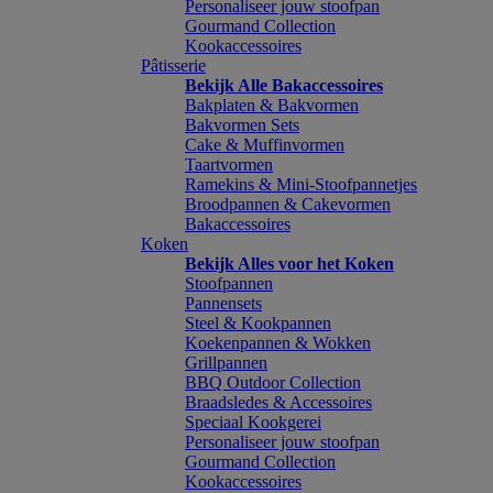
Personaliseer jouw stoofpan
Gourmand Collection
Kookaccessoires
Pâtisserie
Bekijk Alle Bakaccessoires
Bakplaten & Bakvormen
Bakvormen Sets
Cake & Muffinvormen
Taartvormen
Ramekins & Mini-Stoofpannetjes
Broodpannen & Cakevormen
Bakaccessoires
Koken
Bekijk Alles voor het Koken
Stoofpannen
Pannensets
Steel & Kookpannen
Koekenpannen & Wokken
Grillpannen
BBQ Outdoor Collection
Braadsledes & Accessoires
Speciaal Kookgerei
Personaliseer jouw stoofpan
Gourmand Collection
Kookaccessoires