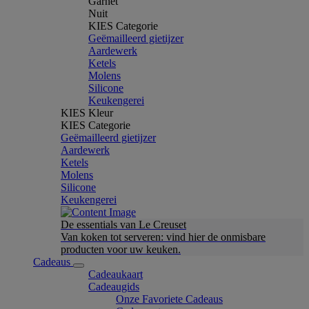
Garnet
Nuit
KIES Categorie
Geëmailleerd gietijzer
Aardewerk
Ketels
Molens
Silicone
Keukengerei
KIES Kleur
KIES Categorie
Geëmailleerd gietijzer
Aardewerk
Ketels
Molens
Silicone
Keukengerei
De essentials van Le Creuset
Van koken tot serveren: vind hier de onmisbare
producten voor uw keuken.
Cadeaus
Cadeaukaart
Cadeaugids
Onze Favoriete Cadeaus