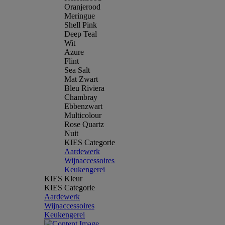
Oranjerood
Meringue
Shell Pink
Deep Teal
Wit
Azure
Flint
Sea Salt
Mat Zwart
Bleu Riviera
Chambray
Ebbenzwart
Multicolour
Rose Quartz
Nuit
KIES Categorie
Aardewerk
Wijnaccessoires
Keukengerei
KIES Kleur
KIES Categorie
Aardewerk
Wijnaccessoires
Keukengerei