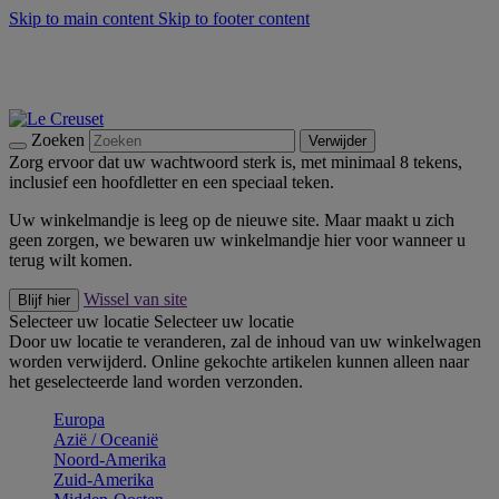
Skip to main content
Skip to footer content
Zomerse buitenmomenten met de BBQ Outdoor Collectie &
Thyme -
Shop Nu
De essentials van Le Creuset -
Ontdek Nu
Nieuwsbrieven: Registreer en bespaar 10%! -
Schrijf je nu in
Zoeken
Verwijder
Zorg ervoor dat uw wachtwoord sterk is, met minimaal 8 tekens,
inclusief een hoofdletter en een speciaal teken.
Uw winkelmandje is leeg op de nieuwe site. Maar maakt u zich
geen zorgen, we bewaren uw winkelmandje hier voor wanneer u
terug wilt komen.
Wissel van site
Blijf hier
Selecteer uw locatie
Selecteer uw locatie
Door uw locatie te veranderen, zal de inhoud van uw winkelwagen
worden verwijderd. Online gekochte artikelen kunnen alleen naar
het geselecteerde land worden verzonden.
Europa
Aziё / Oceaniё
Noord-Amerika
Zuid-Amerika