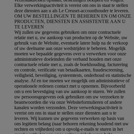
Elke verwerkingsactiviteit is vereist om ons in staat te stellen
deze diensten aan u als Le Creuset-accounthouder te leveren.
OM UW BESTELLINGEN TE BEHEREN EN OM ONZE
PRODUCTEN, DIENSTEN EN ASSISTENTIE AAN U
TE LEVEREN
Wij zullen uw gegevens gebruiken om onze contractuele
relatie met u, uw aankoop van producten op de Website, uw
gebruik van de Website, eventuele latere hulp na de verkoop
of uw deelname aan onze wedstrijden te beheren. Mogelijk
moeten we bepaalde gegevens over u verwerken voor onze
administratieve doeleinden die verband houden met onze
contractuele relatie met u, zoals de boekhouding, facturering
en controle, verificatie van betaalkaarten, fraudescreening,
veiligheid, beveiliging, systeemtests, onderhoud en statistische
analyse. Af en toe moeten we mogelijk om administratieve of
operationele redenen contact met u opnemen. Bijvoorbeeld
om u een bevestiging van uw aankoop te sturen. We zullen
uw persoonsgegevens ook gebruiken om uw verzoeken te
beantwoorden die via onze Websiteformulieren of andere
kanalen worden verzonden. Deze verwerkingsactiviteit is
vereist om ons in staat te stellen onze diensten aan u te
leveren. Wij kunnen uw gegevens verwerken op basis van
ons legitiem belang (naar behoren rekening houdend met uw
rechten en vrijheden) om u opvolg-e-mails te sturen in het