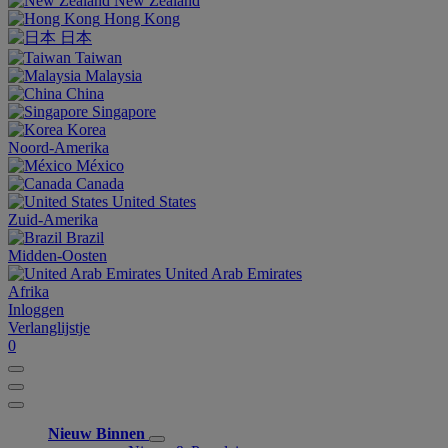
New Zealand
Hong Kong
日本
Taiwan
Malaysia
China
Singapore
Korea
Noord-Amerika
México
Canada
United States
Zuid-Amerika
Brazil
Midden-Oosten
United Arab Emirates
Afrika
Inloggen
Verlanglijstje
0
Nieuw Binnen