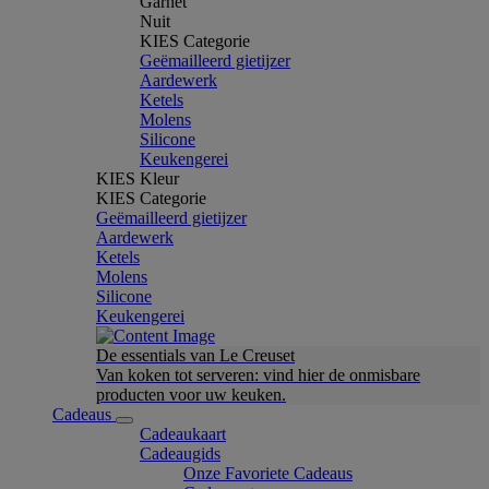
Garnet
Nuit
KIES Categorie
Geëmailleerd gietijzer
Aardewerk
Ketels
Molens
Silicone
Keukengerei
KIES Kleur
KIES Categorie
Geëmailleerd gietijzer
Aardewerk
Ketels
Molens
Silicone
Keukengerei
De essentials van Le Creuset
Van koken tot serveren: vind hier de onmisbare
producten voor uw keuken.
Cadeaus
Cadeaukaart
Cadeaugids
Onze Favoriete Cadeaus