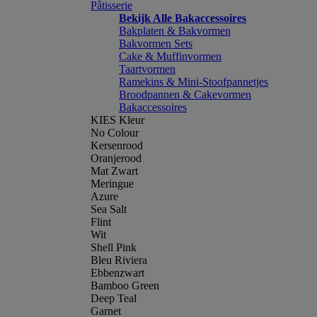
Pâtisserie
Bekijk Alle Bakaccessoires
Bakplaten & Bakvormen
Bakvormen Sets
Cake & Muffinvormen
Taartvormen
Ramekins & Mini-Stoofpannetjes
Broodpannen & Cakevormen
Bakaccessoires
KIES Kleur
No Colour
Kersenrood
Oranjerood
Mat Zwart
Meringue
Azure
Sea Salt
Flint
Wit
Shell Pink
Bleu Riviera
Ebbenzwart
Bamboo Green
Deep Teal
Garnet