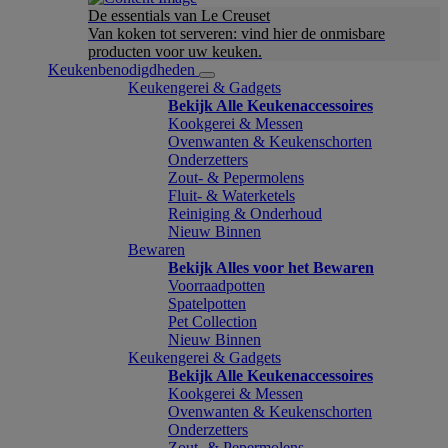
De essentials van Le Creuset
Van koken tot serveren: vind hier de onmisbare
producten voor uw keuken.
Keukenbenodigdheden
Keukengerei & Gadgets
Bekijk Alle Keukenaccessoires
Kookgerei & Messen
Ovenwanten & Keukenschorten
Onderzetters
Zout- & Pepermolens
Fluit- & Waterketels
Reiniging & Onderhoud
Nieuw Binnen
Bewaren
Bekijk Alles voor het Bewaren
Voorraadpotten
Spatelpotten
Pet Collection
Nieuw Binnen
Keukengerei & Gadgets
Bekijk Alle Keukenaccessoires
Kookgerei & Messen
Ovenwanten & Keukenschorten
Onderzetters
Zout- & Pepermolens