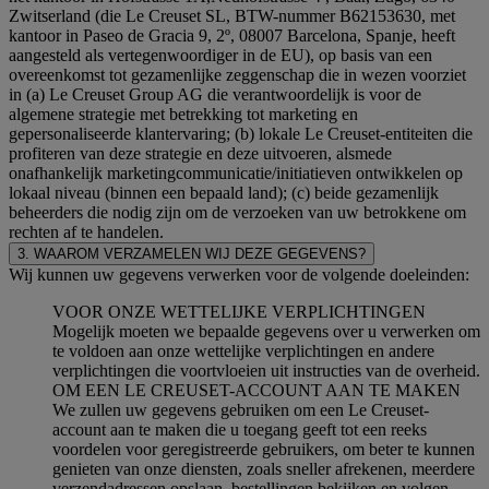
Zwitserland (die Le Creuset SL, BTW-nummer B62153630, met
kantoor in Paseo de Gracia 9, 2º, 08007 Barcelona, Spanje, heeft
aangesteld als vertegenwoordiger in de EU), op basis van een
overeenkomst tot gezamenlijke zeggenschap die in wezen voorziet
in (a) Le Creuset Group AG die verantwoordelijk is voor de
algemene strategie met betrekking tot marketing en
gepersonaliseerde klantervaring; (b) lokale Le Creuset-entiteiten die
profiteren van deze strategie en deze uitvoeren, alsmede
onafhankelijk marketingcommunicatie/initiatieven ontwikkelen op
lokaal niveau (binnen een bepaald land); (c) beide gezamenlijk
beheerders die nodig zijn om de verzoeken van uw betrokkene om
rechten af te handelen.
3. WAAROM VERZAMELEN WIJ DEZE GEGEVENS?
Wij kunnen uw gegevens verwerken voor de volgende doeleinden:
VOOR ONZE WETTELIJKE VERPLICHTINGEN
Mogelijk moeten we bepaalde gegevens over u verwerken om
te voldoen aan onze wettelijke verplichtingen en andere
verplichtingen die voortvloeien uit instructies van de overheid.
OM EEN LE CREUSET-ACCOUNT AAN TE MAKEN
We zullen uw gegevens gebruiken om een Le Creuset-
account aan te maken die u toegang geeft tot een reeks
voordelen voor geregistreerde gebruikers, om beter te kunnen
genieten van onze diensten, zoals sneller afrekenen, meerdere
verzendadressen opslaan, bestellingen bekijken en volgen.