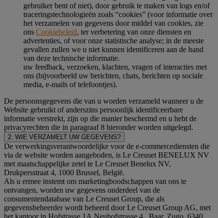
gebruiker bent of niet), door gebruik te maken van logs en/of
traceringstechnologieën zoals “cookies” (voor informatie over
het verzamelen van gegevens door middel van cookies, zie
ons
Cookiebeleid
, ter verbetering van onze diensten en
advertenties, of voor onze statistische analyse; in de meeste
gevallen zullen we u niet kunnen identificeren aan de hand
van deze technische informatie.
uw feedback, verzoeken, klachten, vragen of interacties met
ons (bijvoorbeeld uw berichten, chats, berichten op sociale
media, e-mails of telefoontjes).
De persoonsgegevens die van u worden verzameld wanneer u de
Website gebruikt of anderszins persoonlijk identificeerbare
informatie verstrekt, zijn op die manier beschermd en u hebt de
privacyrechten die in paragraaf 8 hieronder worden uitgelegd.
2. WIE VERZAMELT UW GEGEVENS?
De verwerkingsverantwoordelijke voor de e-commercediensten die
via de website worden aangeboden, is Le Creuset BENELUX NV
met maatschappelijke zetel te Le Creuset Benelux NV,
Drukpersstraat 4, 1000 Brussel, België.
Als u ermee instemt om marketingboodschappen van ons te
ontvangen, worden uw gegevens onderdeel van de
consumentendatabase van Le Creuset Group, die als
gegevensbeheerder wordt beheerd door Le Creuset Group AG, met
het kantoor in Hofstrasse 1A,Neuhofstrasse 4 , Baar, Zugo, 6340