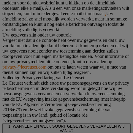
melden voor de nieuwsbrief kunt u klikken op de afmeldlink
onderaan elke e-mail). Als u een van onze marketingactiviteiten wilt
stopzetten, kunt u in ieder geval een e-mail sturen naar
.
Uw
afmelding zal zo snel mogelijk worden verwerkt, maar in sommige
omstandigheden kunt u nog enkele berichten ontvangen totdat de
afmelding volledig is verwerkt.
Uw gegevens zijn onder uw controle
Vergeet niet dat u de controle hebt over uw gegevens en dat u uw
voorkeuren te allen tijde kunt beheren. U kunt erop rekenen dat wij
uw gegevens nooit zonder uw toestemming aan derden zullen
doorgeven voor hun eigen marketingdoeleinden. Voor informatie of
om uw privacyrechten uit te oefenen, kunt u ons mailen op
privacy@lecreuset.com
om ons te laten weten waar wij u mee van
dienst kunnen zijn en wij zullen tijdig reageren.
Volledige Privacyverklaring van Le Creuset
Le Creuset verbindt zich ertoe uw persoonsgegevens en uw privacy
te beschermen en in deze verklaring wordt uitgelegd hoe wij uw
persoonsgegevens verzamelen en verwerken in overeenstemming
met de EU-wetgeving inzake gegevensbescherming (met inbegrip
van de EU Algemene Verordening Gegevensbescherming
2016/679) en de wet inzake gegevensbescherming die van
toepassing is in uw land, gebied of locatie (de
"Gegevensbeschermingswetten").
1. WANNEER EN WELK SOORT GEGEVENS VERZAMELEN WIJ
VAN U?