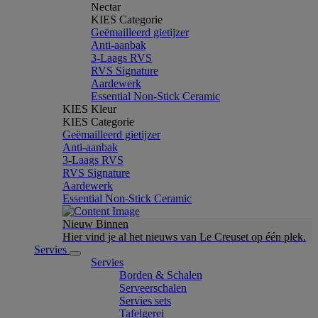
Nectar
KIES Categorie
Geëmailleerd gietijzer
Anti-aanbak
3-Laags RVS
RVS Signature
Aardewerk
Essential Non-Stick Ceramic
KIES Kleur
KIES Categorie
Geëmailleerd gietijzer
Anti-aanbak
3-Laags RVS
RVS Signature
Aardewerk
Essential Non-Stick Ceramic
Nieuw Binnen
Hier vind je al het nieuws van Le Creuset op één plek.
Servies
Servies
Borden & Schalen
Serveerschalen
Servies sets
Tafelgerei