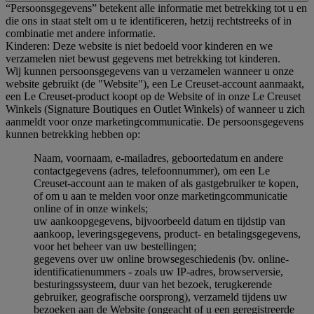
“Persoonsgegevens” betekent alle informatie met betrekking tot u en
die ons in staat stelt om u te identificeren, hetzij rechtstreeks of in
combinatie met andere informatie.
Kinderen: Deze website is niet bedoeld voor kinderen en we
verzamelen niet bewust gegevens met betrekking tot kinderen.
Wij kunnen persoonsgegevens van u verzamelen wanneer u onze
website gebruikt (de "Website"), een Le Creuset-account aanmaakt,
een Le Creuset-product koopt op de Website of in onze Le Creuset
Winkels (Signature Boutiques en Outlet Winkels) of wanneer u zich
aanmeldt voor onze marketingcommunicatie. De persoonsgegevens
kunnen betrekking hebben op:
Naam, voornaam, e-mailadres, geboortedatum en andere
contactgegevens (adres, telefoonnummer), om een Le
Creuset-account aan te maken of als gastgebruiker te kopen,
of om u aan te melden voor onze marketingcommunicatie
online of in onze winkels;
uw aankoopgegevens, bijvoorbeeld datum en tijdstip van
aankoop, leveringsgegevens, product- en betalingsgegevens,
voor het beheer van uw bestellingen;
gegevens over uw online browsegeschiedenis (bv. online-
identificatienummers - zoals uw IP-adres, browserversie,
besturingssysteem, duur van het bezoek, terugkerende
gebruiker, geografische oorsprong), verzameld tijdens uw
bezoeken aan de Website (ongeacht of u een geregistreerde