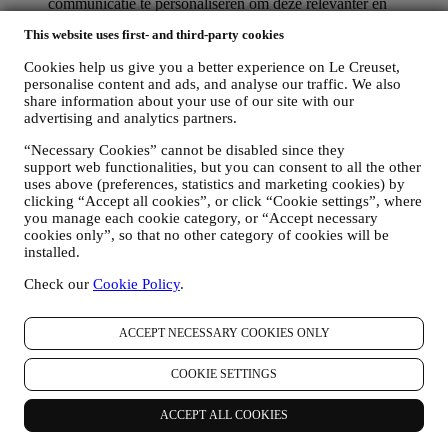
communicatie te personaliseren om deze relevanter en
interessanter te maken. Er zullen geen andere gevolgen zijn.
This website uses first- and third-party cookies
Wij verzamelen ook statistieken over het openen van e-mail
en klikgedrag met behulp van de in de sector gangbare
Cookies help us give you a better experience on Le Creuset,
technologieën om ons te helpen onze nieuwsbrieven te
personalise content and ads, and analyse our traffic. We also
volgen. Deze verwerking is gebaseerd op uw toestemming
share information about your use of our site with our
om gepersonaliseerde marketingcommunicatie van ons te
advertising and analytics partners.
ontvangen. De keuze om aan te melden kan worden
uitgeoefend op de plaatsen waar persoonsgegevens worden
“Necessary Cookies” cannot be disabled since they
verzameld door het juiste selectievakje aan te vinken of, als u
support web functionalities, but you can consent to all the other
een Le Creuset-account heeft, via het Mijn account-gedeelte
uses above (preferences, statistics and marketing cookies) by
clicking “Accept all cookies”, or click “Cookie settings”, where
van de Website.
Afmelden
: U kunt het ontvangen van onze
you manage each cookie category, or “Accept necessary
marketingcommunicatie of updates te allen tijde kosteloos
cookies only”, so that no other category of cookies will be
stopzetten via de methoden die bij de communicatie worden
installed.
weergegeven (om u bijvoorbeeld af te melden voor de
nieuwsbrief kunt u klikken op de afmeldlink onderaan elke e-
Check our
Cookie Policy
.
mail). Als u een Le Creuset account hebt, kunt u eenvoudig
uw marketingvoorkeuren beheren. Als u onze
marketingactiviteiten wilt stopzetten, kunt u in ieder geval een
ACCEPT NECESSARY COOKIES ONLY
e-mail sturen naar
privacy@lecreuset.com
. Wij zullen uw
afmelding zo spoedig mogelijk verwerken, maar in sommige
COOKIE SETTINGS
gevallen kunt u nog enkele berichten ontvangen totdat de
afmelding volledig is verwerkt.
ACCEPT ALL COOKIES
Weet dat wij uw contactgegevens en andere
persoonsgegevens niet doorgeven of verkopen aan andere