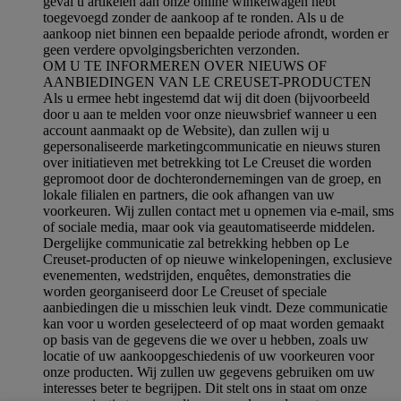
geval u artikelen aan onze online winkelwagen hebt
toegevoegd zonder de aankoop af te ronden. Als u de
aankoop niet binnen een bepaalde periode afrondt, worden er
geen verdere opvolgingsberichten verzonden.
OM U TE INFORMEREN OVER NIEUWS OF
AANBIEDINGEN VAN LE CREUSET-PRODUCTEN
Als u ermee hebt ingestemd dat wij dit doen (bijvoorbeeld
door u aan te melden voor onze nieuwsbrief wanneer u een
account aanmaakt op de Website), dan zullen wij u
gepersonaliseerde marketingcommunicatie en nieuws sturen
over initiatieven met betrekking tot Le Creuset die worden
gepromoot door de dochterondernemingen van de groep, en
lokale filialen en partners, die ook afhangen van uw
voorkeuren. Wij zullen contact met u opnemen via e-mail, sms
of sociale media, maar ook via geautomatiseerde middelen.
Dergelijke communicatie zal betrekking hebben op Le
Creuset-producten of op nieuwe winkelopeningen, exclusieve
evenementen, wedstrijden, enquêtes, demonstraties die
worden georganiseerd door Le Creuset of speciale
aanbiedingen die u misschien leuk vindt. Deze communicatie
kan voor u worden geselecteerd of op maat worden gemaakt
op basis van de gegevens die we over u hebben, zoals uw
locatie of uw aankoopgeschiedenis of uw voorkeuren voor
onze producten. Wij zullen uw gegevens gebruiken om uw
interesses beter te begrijpen. Dit stelt ons in staat om onze