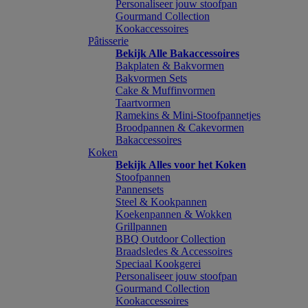
Personaliseer jouw stoofpan
Gourmand Collection
Kookaccessoires
Pâtisserie
Bekijk Alle Bakaccessoires
Bakplaten & Bakvormen
Bakvormen Sets
Cake & Muffinvormen
Taartvormen
Ramekins & Mini-Stoofpannetjes
Broodpannen & Cakevormen
Bakaccessoires
Koken
Bekijk Alles voor het Koken
Stoofpannen
Pannensets
Steel & Kookpannen
Koekenpannen & Wokken
Grillpannen
BBQ Outdoor Collection
Braadsledes & Accessoires
Speciaal Kookgerei
Personaliseer jouw stoofpan
Gourmand Collection
Kookaccessoires