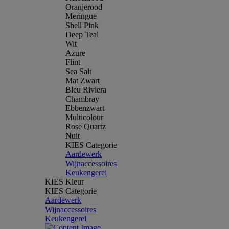
Oranjerood
Meringue
Shell Pink
Deep Teal
Wit
Azure
Flint
Sea Salt
Mat Zwart
Bleu Riviera
Chambray
Ebbenzwart
Multicolour
Rose Quartz
Nuit
KIES Categorie
Aardewerk
Wijnaccessoires
Keukengerei
KIES Kleur
KIES Categorie
Aardewerk
Wijnaccessoires
Keukengerei