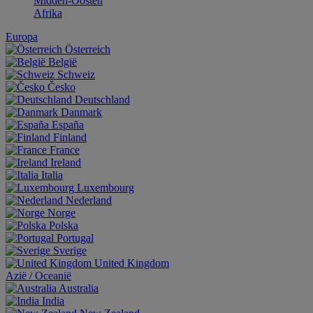
Midden-Oosten
Afrika
Europa
Österreich
België
Schweiz
Česko
Deutschland
Danmark
España
Finland
France
Ireland
Italia
Luxembourg
Nederland
Norge
Polska
Portugal
Sverige
United Kingdom
Aziё / Oceaniё
Australia
India