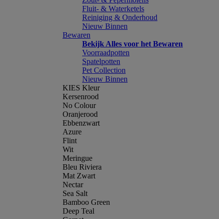
Fluit- & Waterketels
Reiniging & Onderhoud
Nieuw Binnen
Bewaren
Bekijk Alles voor het Bewaren
Voorraadpotten
Spatelpotten
Pet Collection
Nieuw Binnen
KIES Kleur
Kersenrood
No Colour
Oranjerood
Ebbenzwart
Azure
Flint
Wit
Meringue
Bleu Riviera
Mat Zwart
Nectar
Sea Salt
Bamboo Green
Deep Teal