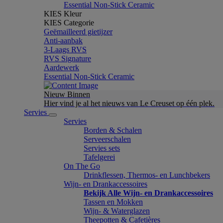
Essential Non-Stick Ceramic
KIES Kleur
KIES Categorie
Geëmailleerd gietijzer
Anti-aanbak
3-Laags RVS
RVS Signature
Aardewerk
Essential Non-Stick Ceramic
Nieuw Binnen
Hier vind je al het nieuws van Le Creuset op één plek.
Servies
Servies
Borden & Schalen
Serveerschalen
Servies sets
Tafelgerei
On The Go
Drinkflessen, Thermos- en Lunchbekers
Wijn- en Drankaccessoires
Bekijk Alle Wijn- en Drankaccessoires
Tassen en Mokken
Wijn- & Waterglazen
Theepotten & Cafetières