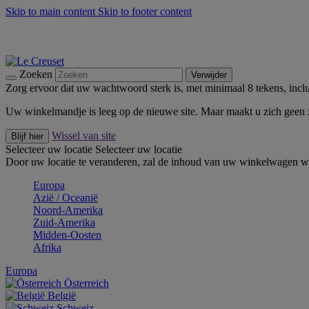
Skip to main content
Skip to footer content
Zomerse buitenmomenten met de BBQ Outdoor Collectie & Thy
De essentials van Le Creuset -
Ontdek Nu
Nieuwsbrieven: Registreer en bespaar 10%! -
Schrijf je nu in
Zoeken
Verwijder
Zorg ervoor dat uw wachtwoord sterk is, met minimaal 8 tekens, inclus
Uw winkelmandje is leeg op de nieuwe site. Maar maakt u zich geen
Wissel van site
Blijf hier
Selecteer uw locatie
Selecteer uw locatie
Door uw locatie te veranderen, zal de inhoud van uw winkelwagen wo
Europa
Aziё / Oceaniё
Noord-Amerika
Zuid-Amerika
Midden-Oosten
Afrika
Europa
Österreich
België
Schweiz