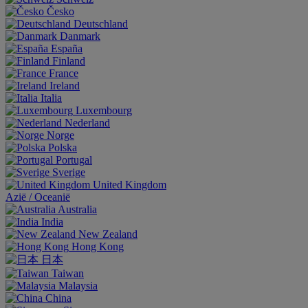
Česko
Deutschland
Danmark
España
Finland
France
Ireland
Italia
Luxembourg
Nederland
Norge
Polska
Portugal
Sverige
United Kingdom
Aziё / Oceaniё
Australia
India
New Zealand
Hong Kong
日本
Taiwan
Malaysia
China