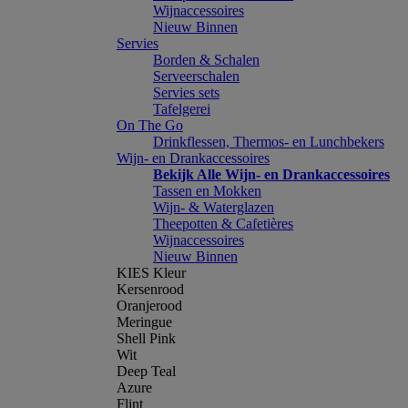
Wijnaccessoires
Nieuw Binnen
Servies
Borden & Schalen
Serveerschalen
Servies sets
Tafelgerei
On The Go
Drinkflessen, Thermos- en Lunchbekers
Wijn- en Drankaccessoires
Bekijk Alle Wijn- en Drankaccessoires
Tassen en Mokken
Wijn- & Waterglazen
Theepotten & Cafetières
Wijnaccessoires
Nieuw Binnen
KIES Kleur
Kersenrood
Oranjerood
Meringue
Shell Pink
Wit
Deep Teal
Azure
Flint