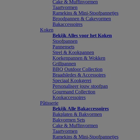
Cake & Muffinvormen
Taartvormen
Ramekins & Mini-Stoofpannetjes
Broodpannen & Cakevormen
Bakaccessoires
Koken
Bekijk Alles voor het Koken
Stoofpannen
Pannensets
Steel & Kookpannen
Koekenpannen & Wokken
Grillpannen
BBQ Outdoor Collection
Braadsledes & Accessoires
Speciaal Kookgerei
Personaliseer jouw stoofpan
Gourmand Collection
Kookaccessoires
Pâtisserie
Bekijk Alle Bakaccessoires
Bakplaten & Bakvormen
Bakvormen Sets
Cake & Muffinvormen
Taartvormen
Ramekins & Mini-Stoofpannetjes