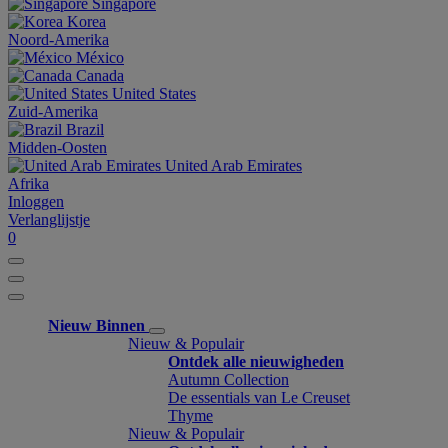
Singapore
Korea
Noord-Amerika
México
Canada
United States
Zuid-Amerika
Brazil
Midden-Oosten
United Arab Emirates
Afrika
Inloggen
Verlanglijstje
0
Nieuw Binnen
Nieuw & Populair
Ontdek alle nieuwigheden
Autumn Collection
De essentials van Le Creuset
Thyme
Nieuw & Populair