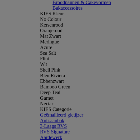
Broodpannen & Cakevormen
Bakaccessoires
KIES Kleur
No Colour
Kersenrood
Oranjerood
Mat Zwart
Meringue
Azure
Sea Salt
Flint
Wit
Shell Pink
Bleu Riviera
Ebbenzwart
Bamboo Green
Deep Teal
Garnet
Nectar
KIES Categorie
Geëmailleerd gietijzer
Anti-aanbak
3-Laags RVS
RVS Signature
Aardewerk