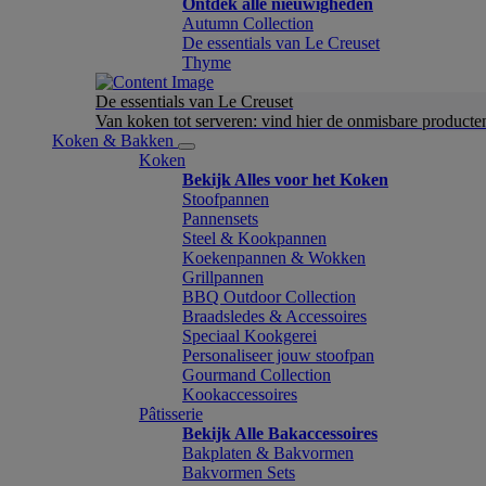
Ontdek alle nieuwigheden
Autumn Collection
De essentials van Le Creuset
Thyme
De essentials van Le Creuset
Van koken tot serveren: vind hier de onmisbare product
Koken & Bakken
Koken
Bekijk Alles voor het Koken
Stoofpannen
Pannensets
Steel & Kookpannen
Koekenpannen & Wokken
Grillpannen
BBQ Outdoor Collection
Braadsledes & Accessoires
Speciaal Kookgerei
Personaliseer jouw stoofpan
Gourmand Collection
Kookaccessoires
Pâtisserie
Bekijk Alle Bakaccessoires
Bakplaten & Bakvormen
Bakvormen Sets