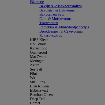
Pâtisserie
Bekijk Alle Bakaccessoires
Bakplaten & Bakvormen
Bakvormen Sets
Cake & Muffinvormen
Taartvormen
Ramekins & Mini-Stoofpannetjes
Broodpannen & Cakevormen
Bakaccessoires
KIES Kleur
No Colour
Kersenrood
Oranjerood
Mat Zwart
Meringue
Azure
Sea Salt
Flint
Wit
Shell Pink
Bleu Riviera
Ebbenzwart
Bamboo Green
Deep Teal
Garnet