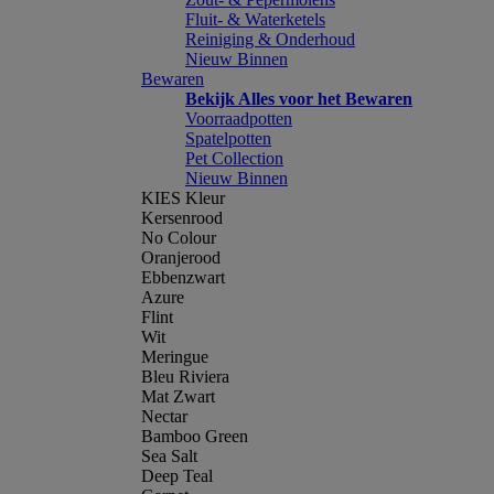
Fluit- & Waterketels
Reiniging & Onderhoud
Nieuw Binnen
Bewaren
Bekijk Alles voor het Bewaren
Voorraadpotten
Spatelpotten
Pet Collection
Nieuw Binnen
KIES Kleur
Kersenrood
No Colour
Oranjerood
Ebbenzwart
Azure
Flint
Wit
Meringue
Bleu Riviera
Mat Zwart
Nectar
Bamboo Green
Sea Salt
Deep Teal