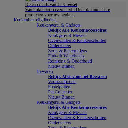
De essentials van Le Creuset
Van koken tot serveren: vind hier de onmisbare
producten voor uw keuken.
Keukenbenodigdheden
Keukengerei & Gadgets
Bekijk Alle Keukenaccessoires
Kookgerei & Messen
Ovenwanten & Keukenschorten
Onderzetters
Zout- & Pepermolens
Fluit- & Waterketels
Reiniging & Onderhoud
Nieuw Binnen
Bewaren
Bekijk Alles voor het Bewaren
Voorraadpotten
Spatelpotten
Pet Collection
Nieuw Binnen
Keukengerei & Gadgets
Bekijk Alle Keukenaccessoires
Kookgerei & Messen
Ovenwanten & Keukenschorten
Onderzetters
Zout- & Pepermolens