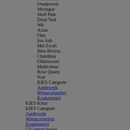
Oranjerood
Meringue
Shell Pink
Deep Teal
Wit
Azure
Flint
Sea Salt
Mat Zwart
Bleu Riviera
Chambray
Ebbenzwart
Multicolour
Rose Quartz
Nuit
KIES Categorie
Aardewerk
Wijnaccessoires
Keukengerei
KIES Kleur
KIES Categorie
Aardewerk
Wijnaccessoires
Keukengerei