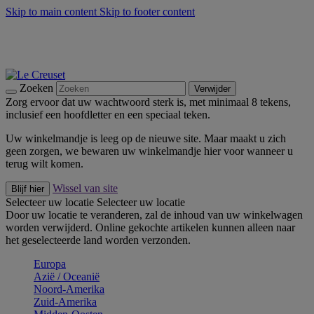
Skip to main content
Skip to footer content
Zomerse buitenmomenten met de BBQ Outdoor Collectie &
Thyme -
Shop Nu
De essentials van Le Creuset -
Ontdek Nu
Nieuwsbrieven: Registreer en bespaar 10%! -
Schrijf je nu in
Zoeken
Verwijder
Zorg ervoor dat uw wachtwoord sterk is, met minimaal 8 tekens,
inclusief een hoofdletter en een speciaal teken.
Uw winkelmandje is leeg op de nieuwe site. Maar maakt u zich
geen zorgen, we bewaren uw winkelmandje hier voor wanneer u
terug wilt komen.
Wissel van site
Blijf hier
Selecteer uw locatie
Selecteer uw locatie
Door uw locatie te veranderen, zal de inhoud van uw winkelwagen
worden verwijderd. Online gekochte artikelen kunnen alleen naar
het geselecteerde land worden verzonden.
Europa
Aziё / Oceaniё
Noord-Amerika
Zuid-Amerika