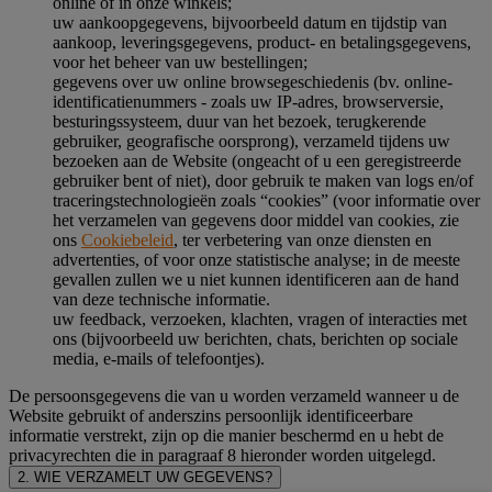
online of in onze winkels;
uw aankoopgegevens, bijvoorbeeld datum en tijdstip van
aankoop, leveringsgegevens, product- en betalingsgegevens,
voor het beheer van uw bestellingen;
gegevens over uw online browsegeschiedenis (bv. online-
identificatienummers - zoals uw IP-adres, browserversie,
besturingssysteem, duur van het bezoek, terugkerende
gebruiker, geografische oorsprong), verzameld tijdens uw
bezoeken aan de Website (ongeacht of u een geregistreerde
gebruiker bent of niet), door gebruik te maken van logs en/of
traceringstechnologieën zoals “cookies” (voor informatie over
het verzamelen van gegevens door middel van cookies, zie
ons
Cookiebeleid
, ter verbetering van onze diensten en
advertenties, of voor onze statistische analyse; in de meeste
gevallen zullen we u niet kunnen identificeren aan de hand
van deze technische informatie.
uw feedback, verzoeken, klachten, vragen of interacties met
ons (bijvoorbeeld uw berichten, chats, berichten op sociale
media, e-mails of telefoontjes).
De persoonsgegevens die van u worden verzameld wanneer u de
Website gebruikt of anderszins persoonlijk identificeerbare
informatie verstrekt, zijn op die manier beschermd en u hebt de
privacyrechten die in paragraaf 8 hieronder worden uitgelegd.
2. WIE VERZAMELT UW GEGEVENS?