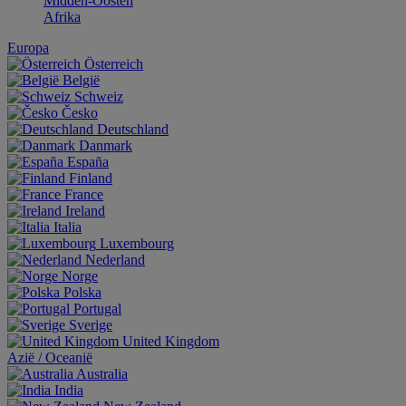
Midden-Oosten
Afrika
Europa
Österreich
België
Schweiz
Česko
Deutschland
Danmark
España
Finland
France
Ireland
Italia
Luxembourg
Nederland
Norge
Polska
Portugal
Sverige
United Kingdom
Aziё / Oceaniё
Australia
India