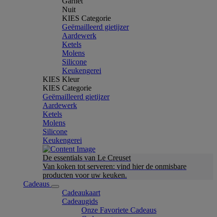
Garnet
Nuit
KIES Categorie
Geëmailleerd gietijzer
Aardewerk
Ketels
Molens
Silicone
Keukengerei
KIES Kleur
KIES Categorie
Geëmailleerd gietijzer
Aardewerk
Ketels
Molens
Silicone
Keukengerei
De essentials van Le Creuset
Van koken tot serveren: vind hier de onmisbare
producten voor uw keuken.
Cadeaus
Cadeaukaart
Cadeaugids
Onze Favoriete Cadeaus