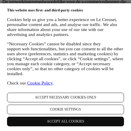
De verwerkingsverantwoordelijke voor de e-commercediensten die
via de website worden aangeboden, is Le Creuset BENELUX NV
This website uses first- and third-party cookies
met maatschappelijke zetel te Le Creuset Benelux NV,
Drukpersstraat 4, 1000 Brussel, België.
Cookies help us give you a better experience on Le Creuset,
Als u ermee instemt om marketingboodschappen van ons te
personalise content and ads, and analyse our traffic. We also
ontvangen, worden uw gegevens onderdeel van de
share information about your use of our site with our
consumentendatabase van Le Creuset Group, die als
advertising and analytics partners.
gegevensbeheerder wordt beheerd door Le Creuset Group AG, met
het kantoor in Hofstrasse 1A,Neuhofstrasse 4 , Baar, Zugo, 6340
“Necessary Cookies” cannot be disabled since they
Zwitserland (die Le Creuset SL, BTW-nummer B62153630, met
support web functionalities, but you can consent to all the other
uses above (preferences, statistics and marketing cookies) by
kantoor in Paseo de Gracia 9, 2º, 08007 Barcelona, Spanje, heeft
clicking “Accept all cookies”, or click “Cookie settings”, where
aangesteld als vertegenwoordiger in de EU), op basis van een
you manage each cookie category, or “Accept necessary
overeenkomst tot gezamenlijke zeggenschap die in wezen voorziet
cookies only”, so that no other category of cookies will be
in (a) Le Creuset Group AG die verantwoordelijk is voor de
installed.
algemene strategie met betrekking tot marketing en
gepersonaliseerde klantervaring; (b) lokale Le Creuset-entiteiten die
Check our
Cookie Policy
.
profiteren van deze strategie en deze uitvoeren, alsmede
onafhankelijk marketingcommunicatie/initiatieven ontwikkelen op
lokaal niveau (binnen een bepaald land); (c) beide gezamenlijk
ACCEPT NECESSARY COOKIES ONLY
beheerders die nodig zijn om de verzoeken van uw betrokkene om
rechten af te handelen.
COOKIE SETTINGS
3. WAAROM VERZAMELEN WIJ DEZE GEGEVENS?
Wij kunnen uw gegevens verwerken voor de volgende doeleinden:
ACCEPT ALL COOKIES
VOOR ONZE WETTELIJKE VERPLICHTINGEN