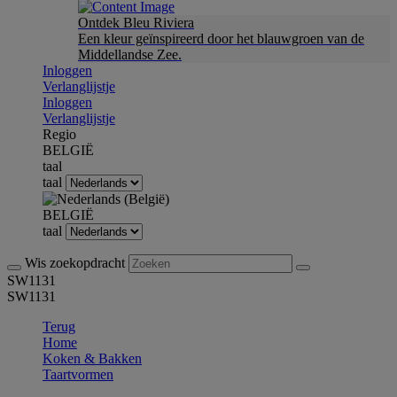
Ontdek Bleu Riviera
Een kleur geïnspireerd door het blauwgroen van de
Middellandse Zee.
Inloggen
Verlanglijstje
Inloggen
Verlanglijstje
Regio
BELGIË
taal
taal
BELGIË
taal
Wis zoekopdracht
SW1131
SW1131
Terug
Home
Koken & Bakken
Taartvormen