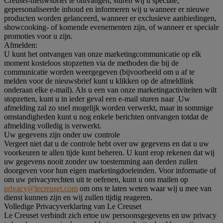
Creuset-nieuwsbrief te ontvangen, sturen wij u speciale,
gepersonaliseerde inhoud en informeren wij u wanneer er nieuwe
producten worden gelanceerd, wanneer er exclusieve aanbiedingen,
showcooking- of komende evenementen zijn, of wanneer er speciale
promoties voor u zijn.
Afmelden:
U kunt het ontvangen van onze marketingcommunicatie op elk
moment kosteloos stopzetten via de methoden die bij de
communicatie worden weergegeven (bijvoorbeeld om u af te
melden voor de nieuwsbrief kunt u klikken op de afmeldlink
onderaan elke e-mail). Als u een van onze marketingactiviteiten wilt
stopzetten, kunt u in ieder geval een e-mail sturen naar
.
Uw
afmelding zal zo snel mogelijk worden verwerkt, maar in sommige
omstandigheden kunt u nog enkele berichten ontvangen totdat de
afmelding volledig is verwerkt.
Uw gegevens zijn onder uw controle
Vergeet niet dat u de controle hebt over uw gegevens en dat u uw
voorkeuren te allen tijde kunt beheren. U kunt erop rekenen dat wij
uw gegevens nooit zonder uw toestemming aan derden zullen
doorgeven voor hun eigen marketingdoeleinden. Voor informatie of
om uw privacyrechten uit te oefenen, kunt u ons mailen op
privacy@lecreuset.com
om ons te laten weten waar wij u mee van
dienst kunnen zijn en wij zullen tijdig reageren.
Volledige Privacyverklaring van Le Creuset
Le Creuset verbindt zich ertoe uw persoonsgegevens en uw privacy