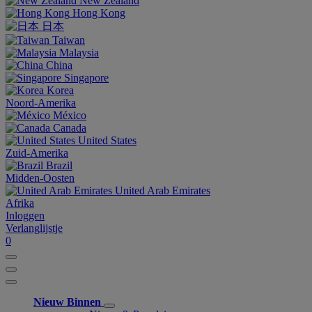
New Zealand
Hong Kong
日本
Taiwan
Malaysia
China
Singapore
Korea
Noord-Amerika
México
Canada
United States
Zuid-Amerika
Brazil
Midden-Oosten
United Arab Emirates
Afrika
Inloggen
Verlanglijstje
0
Nieuw Binnen