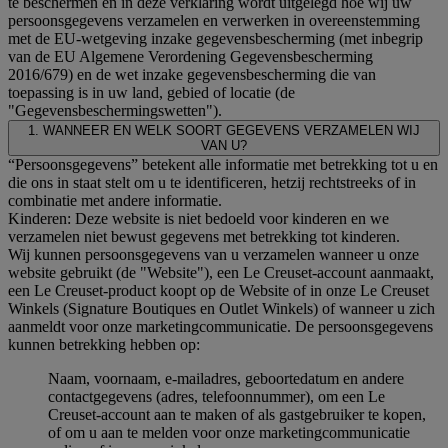
te beschermen en in deze verklaring wordt uitgelegd hoe wij uw
persoonsgegevens verzamelen en verwerken in overeenstemming
met de EU-wetgeving inzake gegevensbescherming (met inbegrip
van de EU Algemene Verordening Gegevensbescherming
2016/679) en de wet inzake gegevensbescherming die van
toepassing is in uw land, gebied of locatie (de
"Gegevensbeschermingswetten").
1. WANNEER EN WELK SOORT GEGEVENS VERZAMELEN WIJ
VAN U?
“Persoonsgegevens” betekent alle informatie met betrekking tot u en
die ons in staat stelt om u te identificeren, hetzij rechtstreeks of in
combinatie met andere informatie.
Kinderen: Deze website is niet bedoeld voor kinderen en we
verzamelen niet bewust gegevens met betrekking tot kinderen.
Wij kunnen persoonsgegevens van u verzamelen wanneer u onze
website gebruikt (de "Website"), een Le Creuset-account aanmaakt,
een Le Creuset-product koopt op de Website of in onze Le Creuset
Winkels (Signature Boutiques en Outlet Winkels) of wanneer u zich
aanmeldt voor onze marketingcommunicatie. De persoonsgegevens
kunnen betrekking hebben op:
Naam, voornaam, e-mailadres, geboortedatum en andere
contactgegevens (adres, telefoonnummer), om een Le
Creuset-account aan te maken of als gastgebruiker te kopen,
of om u aan te melden voor onze marketingcommunicatie