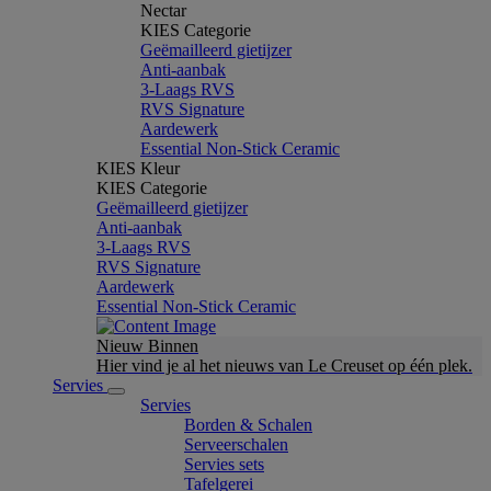
Nectar
KIES Categorie
Geëmailleerd gietijzer
Anti-aanbak
3-Laags RVS
RVS Signature
Aardewerk
Essential Non-Stick Ceramic
KIES Kleur
KIES Categorie
Geëmailleerd gietijzer
Anti-aanbak
3-Laags RVS
RVS Signature
Aardewerk
Essential Non-Stick Ceramic
Nieuw Binnen
Hier vind je al het nieuws van Le Creuset op één plek.
Servies
Servies
Borden & Schalen
Serveerschalen
Servies sets
Tafelgerei