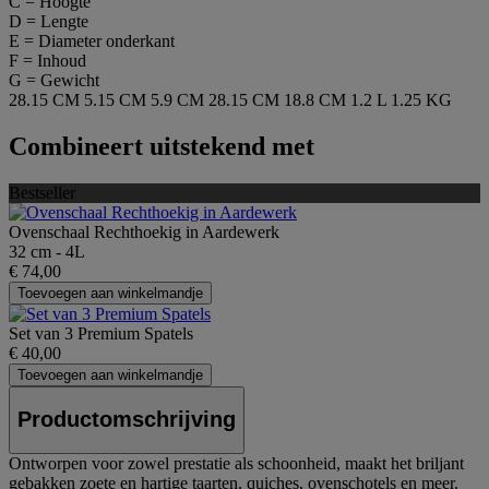
C = Hoogte
D = Lengte
E = Diameter onderkant
F = Inhoud
G = Gewicht
28.15 CM
5.15 CM
5.9 CM
28.15 CM
18.8 CM
1.2 L
1.25 KG
Combineert uitstekend met
Bestseller
Ovenschaal Rechthoekig in Aardewerk
32 cm - 4L
€ 74,00
Toevoegen aan winkelmandje
Set van 3 Premium Spatels
€ 40,00
Toevoegen aan winkelmandje
Productomschrijving
Ontworpen voor zowel prestatie als schoonheid, maakt het briljant
gebakken zoete en hartige taarten, quiches, ovenschotels en meer.