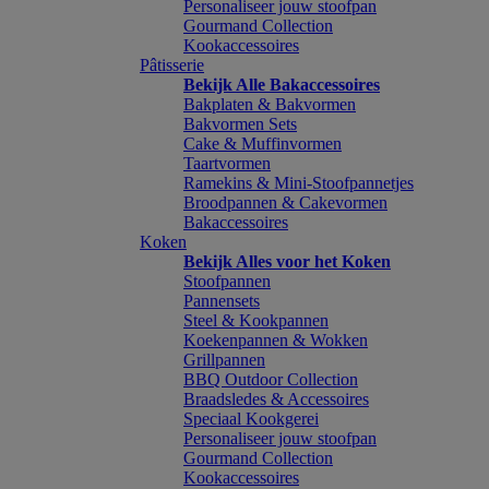
Personaliseer jouw stoofpan
Gourmand Collection
Kookaccessoires
Pâtisserie
Bekijk Alle Bakaccessoires
Bakplaten & Bakvormen
Bakvormen Sets
Cake & Muffinvormen
Taartvormen
Ramekins & Mini-Stoofpannetjes
Broodpannen & Cakevormen
Bakaccessoires
Koken
Bekijk Alles voor het Koken
Stoofpannen
Pannensets
Steel & Kookpannen
Koekenpannen & Wokken
Grillpannen
BBQ Outdoor Collection
Braadsledes & Accessoires
Speciaal Kookgerei
Personaliseer jouw stoofpan
Gourmand Collection
Kookaccessoires