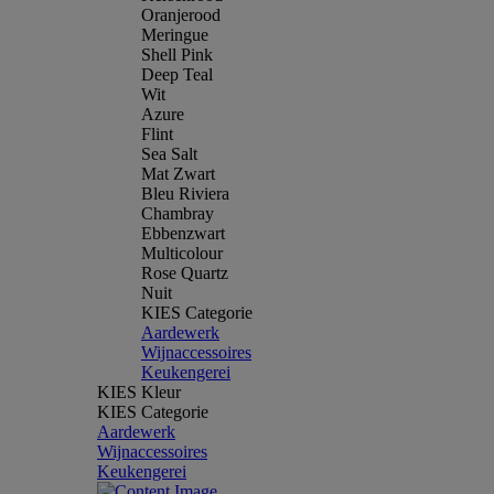
Oranjerood
Meringue
Shell Pink
Deep Teal
Wit
Azure
Flint
Sea Salt
Mat Zwart
Bleu Riviera
Chambray
Ebbenzwart
Multicolour
Rose Quartz
Nuit
KIES Categorie
Aardewerk
Wijnaccessoires
Keukengerei
KIES Kleur
KIES Categorie
Aardewerk
Wijnaccessoires
Keukengerei