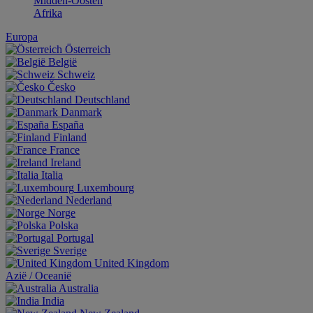
Midden-Oosten
Afrika
Europa
Österreich
België
Schweiz
Česko
Deutschland
Danmark
España
Finland
France
Ireland
Italia
Luxembourg
Nederland
Norge
Polska
Portugal
Sverige
United Kingdom
Aziё / Oceaniё
Australia
India