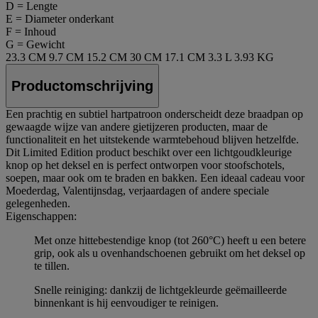
D = Lengte
E = Diameter onderkant
F = Inhoud
G = Gewicht
23.3 CM
9.7 CM
15.2 CM
30 CM
17.1 CM
3.3 L
3.93 KG
Productomschrijving
Een prachtig en subtiel hartpatroon onderscheidt deze braadpan op
gewaagde wijze van andere gietijzeren producten, maar de
functionaliteit en het uitstekende warmtebehoud blijven hetzelfde.
Dit Limited Edition product beschikt over een lichtgoudkleurige
knop op het deksel en is perfect ontworpen voor stoofschotels,
soepen, maar ook om te braden en bakken. Een ideaal cadeau voor
Moederdag, Valentijnsdag, verjaardagen of andere speciale
gelegenheden.
Eigenschappen:
Met onze hittebestendige knop (tot 260°C) heeft u een betere
grip, ook als u ovenhandschoenen gebruikt om het deksel op
te tillen.
Snelle reiniging: dankzij de lichtgekleurde geëmailleerde
binnenkant is hij eenvoudiger te reinigen.