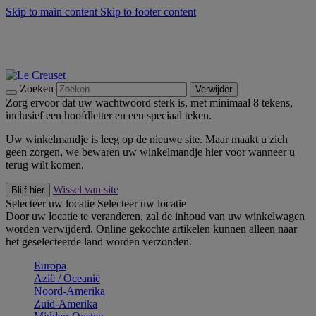
Skip to main content
Skip to footer content
Zomerse buitenmomenten met de BBQ Outdoor Collectie &
Thyme -
Shop Nu
De essentials van Le Creuset -
Ontdek Nu
Nieuwsbrieven: Registreer en bespaar 10%! -
Schrijf je nu in
Zoeken
Verwijder
Zorg ervoor dat uw wachtwoord sterk is, met minimaal 8 tekens,
inclusief een hoofdletter en een speciaal teken.
Uw winkelmandje is leeg op de nieuwe site. Maar maakt u zich
geen zorgen, we bewaren uw winkelmandje hier voor wanneer u
terug wilt komen.
Wissel van site
Blijf hier
Selecteer uw locatie
Selecteer uw locatie
Door uw locatie te veranderen, zal de inhoud van uw winkelwagen
worden verwijderd. Online gekochte artikelen kunnen alleen naar
het geselecteerde land worden verzonden.
Europa
Aziё / Oceaniё
Noord-Amerika
Zuid-Amerika