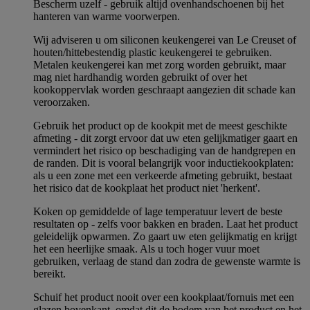
Bescherm uzelf - gebruik altijd ovenhandschoenen bij het
hanteren van warme voorwerpen.
Wij adviseren u om siliconen keukengerei van Le Creuset of
houten/hittebestendig plastic keukengerei te gebruiken.
Metalen keukengerei kan met zorg worden gebruikt, maar
mag niet hardhandig worden gebruikt of over het
kookoppervlak worden geschraapt aangezien dit schade kan
veroorzaken.
Gebruik het product op de kookpit met de meest geschikte
afmeting - dit zorgt ervoor dat uw eten gelijkmatiger gaart en
vermindert het risico op beschadiging van de handgrepen en
de randen. Dit is vooral belangrijk voor inductiekookplaten:
als u een zone met een verkeerde afmeting gebruikt, bestaat
het risico dat de kookplaat het product niet 'herkent'.
Koken op gemiddelde of lage temperatuur levert de beste
resultaten op - zelfs voor bakken en braden. Laat het product
geleidelijk opwarmen. Zo gaart uw eten gelijkmatig en krijgt
het een heerlijke smaak. Als u toch hoger vuur moet
gebruiken, verlaag de stand dan zodra de gewenste warmte is
bereikt.
Schuif het product nooit over een kookplaat/fornuis met een
glazen bovenkant, omdat dit de bodem van het product en het