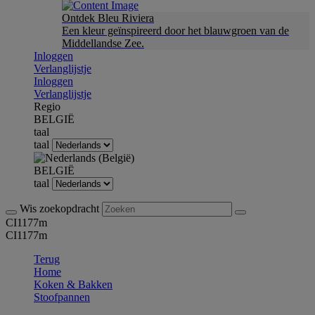
Ontdek Bleu Riviera
Een kleur geïnspireerd door het blauwgroen van de
Middellandse Zee.
Inloggen
Verlanglijstje
Inloggen
Verlanglijstje
Regio
BELGIË
taal
taal
BELGIË
taal
Wis zoekopdracht
CI1177m
CI1177m
Terug
Home
Koken & Bakken
Stoofpannen