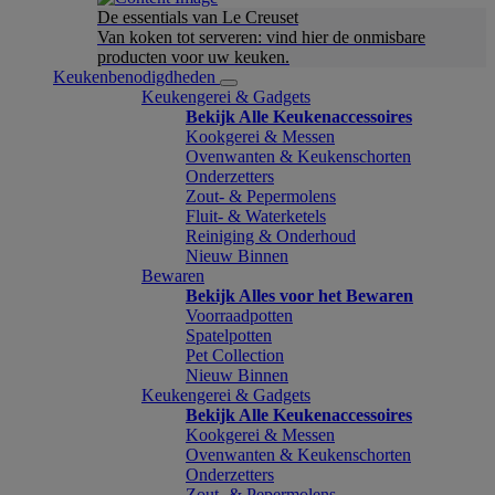
De essentials van Le Creuset
Van koken tot serveren: vind hier de onmisbare
producten voor uw keuken.
Keukenbenodigdheden
Keukengerei & Gadgets
Bekijk Alle Keukenaccessoires
Kookgerei & Messen
Ovenwanten & Keukenschorten
Onderzetters
Zout- & Pepermolens
Fluit- & Waterketels
Reiniging & Onderhoud
Nieuw Binnen
Bewaren
Bekijk Alles voor het Bewaren
Voorraadpotten
Spatelpotten
Pet Collection
Nieuw Binnen
Keukengerei & Gadgets
Bekijk Alle Keukenaccessoires
Kookgerei & Messen
Ovenwanten & Keukenschorten
Onderzetters
Zout- & Pepermolens