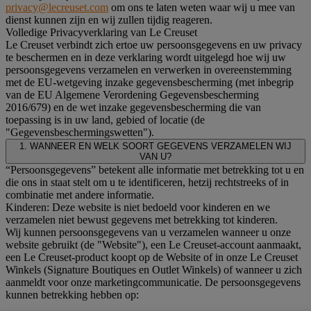
privacy@lecreuset.com
om ons te laten weten waar wij u mee van
dienst kunnen zijn en wij zullen tijdig reageren.
Volledige Privacyverklaring van Le Creuset
Le Creuset verbindt zich ertoe uw persoonsgegevens en uw privacy
te beschermen en in deze verklaring wordt uitgelegd hoe wij uw
persoonsgegevens verzamelen en verwerken in overeenstemming
met de EU-wetgeving inzake gegevensbescherming (met inbegrip
van de EU Algemene Verordening Gegevensbescherming
2016/679) en de wet inzake gegevensbescherming die van
toepassing is in uw land, gebied of locatie (de
"Gegevensbeschermingswetten").
1. WANNEER EN WELK SOORT GEGEVENS VERZAMELEN WIJ
VAN U?
“Persoonsgegevens” betekent alle informatie met betrekking tot u en
die ons in staat stelt om u te identificeren, hetzij rechtstreeks of in
combinatie met andere informatie.
Kinderen: Deze website is niet bedoeld voor kinderen en we
verzamelen niet bewust gegevens met betrekking tot kinderen.
Wij kunnen persoonsgegevens van u verzamelen wanneer u onze
website gebruikt (de "Website"), een Le Creuset-account aanmaakt,
een Le Creuset-product koopt op de Website of in onze Le Creuset
Winkels (Signature Boutiques en Outlet Winkels) of wanneer u zich
aanmeldt voor onze marketingcommunicatie. De persoonsgegevens
kunnen betrekking hebben op: