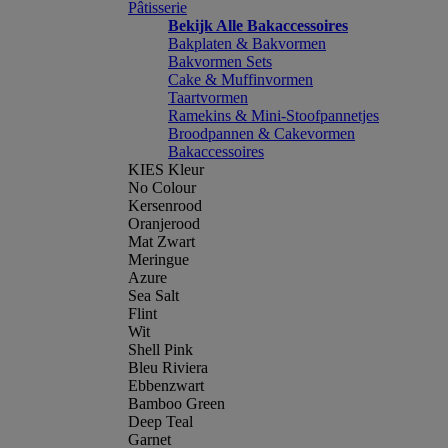
Pâtisserie
Bekijk Alle Bakaccessoires
Bakplaten & Bakvormen
Bakvormen Sets
Cake & Muffinvormen
Taartvormen
Ramekins & Mini-Stoofpannetjes
Broodpannen & Cakevormen
Bakaccessoires
KIES Kleur
No Colour
Kersenrood
Oranjerood
Mat Zwart
Meringue
Azure
Sea Salt
Flint
Wit
Shell Pink
Bleu Riviera
Ebbenzwart
Bamboo Green
Deep Teal
Garnet