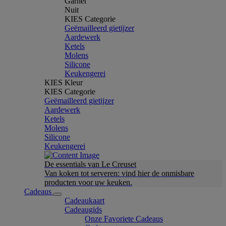
Garnet
Nuit
KIES Categorie
Geëmailleerd gietijzer
Aardewerk
Ketels
Molens
Silicone
Keukengerei
KIES Kleur
KIES Categorie
Geëmailleerd gietijzer
Aardewerk
Ketels
Molens
Silicone
Keukengerei
De essentials van Le Creuset
Van koken tot serveren: vind hier de onmisbare
producten voor uw keuken.
Cadeaus
Cadeaukaart
Cadeaugids
Onze Favoriete Cadeaus