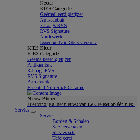
Nectar
KIES Categorie
Geëmailleerd gietijzer
Anti-aanbak
3-Laags RVS
RVS Signature
Aardewerk
Essential Non-Stick Ceramic
KIES Kleur
KIES Categorie
Geëmailleerd gietijzer
Anti-aanbak
3-Laags RVS
RVS Signature
Aardewerk
Essential Non-Stick Ceramic
Nieuw Binnen
Hier vind je al het nieuws van Le Creuset op één plek.
Servies
Servies
Borden & Schalen
Serveerschalen
Servies sets
Tafelgerei