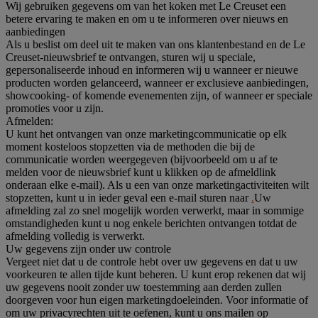
Wij gebruiken gegevens om van het koken met Le Creuset een
betere ervaring te maken en om u te informeren over nieuws en
aanbiedingen
Als u beslist om deel uit te maken van ons klantenbestand en de Le
Creuset-nieuwsbrief te ontvangen, sturen wij u speciale,
gepersonaliseerde inhoud en informeren wij u wanneer er nieuwe
producten worden gelanceerd, wanneer er exclusieve aanbiedingen,
showcooking- of komende evenementen zijn, of wanneer er speciale
promoties voor u zijn.
Afmelden:
U kunt het ontvangen van onze marketingcommunicatie op elk
moment kosteloos stopzetten via de methoden die bij de
communicatie worden weergegeven (bijvoorbeeld om u af te
melden voor de nieuwsbrief kunt u klikken op de afmeldlink
onderaan elke e-mail). Als u een van onze marketingactiviteiten wilt
stopzetten, kunt u in ieder geval een e-mail sturen naar
.
Uw
afmelding zal zo snel mogelijk worden verwerkt, maar in sommige
omstandigheden kunt u nog enkele berichten ontvangen totdat de
afmelding volledig is verwerkt.
Uw gegevens zijn onder uw controle
Vergeet niet dat u de controle hebt over uw gegevens en dat u uw
voorkeuren te allen tijde kunt beheren. U kunt erop rekenen dat wij
uw gegevens nooit zonder uw toestemming aan derden zullen
doorgeven voor hun eigen marketingdoeleinden. Voor informatie of
om uw privacyrechten uit te oefenen, kunt u ons mailen op