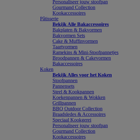
Personaliseer jouw stoofpan
Gourmand Collection
Kookaccessoires
Pâtisserie
Bekijk Alle Bakaccessoires
Bakplaten & Bakvormen
Bakvormen Sets
Cake & Muffinvormen
Taartvormen
Ramekins & Mini-Stoofpannetjes
Broodpannen & Cakevormen
Bakaccessoires
Koken
Bekijk Alles voor het Koken
Stoofpannen
Pannensets
Steel & Kookpannen
Koekenpannen & Wokken
Grillpannen
BBQ Outdoor Collection
Braadsledes & Accessoires
Speciaal Kookgerei
Personaliseer jouw stoofpan
Gourmand Collection
Kookaccessoires