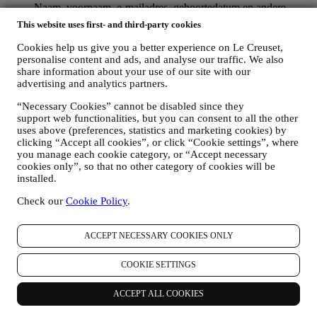
Naam, voornaam, e-mailadres, geboortedatum en andere
contactgegevens (adres, telefoonnummer), om een Le
This website uses first- and third-party cookies
Creuset-account aan te maken of als gastgebruiker te kopen,
of om u aan te melden voor onze marketingcommunicatie
Cookies help us give you a better experience on Le Creuset,
online of in onze winkels;
personalise content and ads, and analyse our traffic. We also
uw aankoopgegevens, bijvoorbeeld datum en tijdstip van
share information about your use of our site with our
aankoop, leveringsgegevens, product- en betalingsgegevens,
advertising and analytics partners.
voor het beheer van uw bestellingen;
“Necessary Cookies” cannot be disabled since they
gegevens over uw online browsegeschiedenis (bv. online-
support web functionalities, but you can consent to all the other
identificatienummers - zoals uw IP-adres, browserversie,
uses above (preferences, statistics and marketing cookies) by
besturingssysteem, duur van het bezoek, terugkerende
clicking “Accept all cookies”, or click “Cookie settings”, where
gebruiker, geografische oorsprong), verzameld tijdens uw
you manage each cookie category, or “Accept necessary
bezoeken aan de Website (ongeacht of u een geregistreerde
cookies only”, so that no other category of cookies will be
gebruiker bent of niet), door gebruik te maken van logs en/of
installed.
traceringstechnologieën zoals “cookies” (voor informatie over
het verzamelen van gegevens door middel van cookies, zie
Check our
Cookie Policy
.
ons
Cookiebeleid
, ter verbetering van onze diensten en
advertenties, of voor onze statistische analyse; in de meeste
gevallen zullen we u niet kunnen identificeren aan de hand
ACCEPT NECESSARY COOKIES ONLY
van deze technische informatie.
uw feedback, verzoeken, klachten, vragen of interacties met
COOKIE SETTINGS
ons (bijvoorbeeld uw berichten, chats, berichten op sociale
media, e-mails of telefoontjes).
ACCEPT ALL COOKIES
De persoonsgegevens die van u worden verzameld wanneer u de