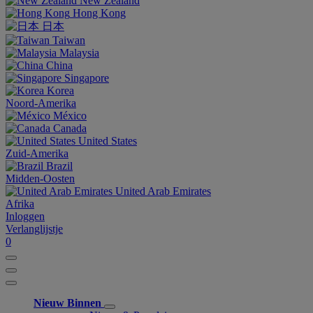
New Zealand
Hong Kong
日本
Taiwan
Malaysia
China
Singapore
Korea
Noord-Amerika
México
Canada
United States
Zuid-Amerika
Brazil
Midden-Oosten
United Arab Emirates
Afrika
Inloggen
Verlanglijstje
0
Nieuw Binnen