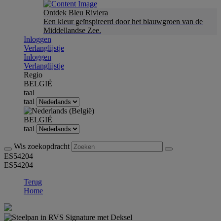
Ontdek Bleu Riviera
Een kleur geïnspireerd door het blauwgroen van de
Middellandse Zee.
Inloggen
Verlanglijstje
Inloggen
Verlanglijstje
Regio
BELGIË
taal
taal
BELGIË
taal
Wis zoekopdracht
ES54204
ES54204
Terug
Home