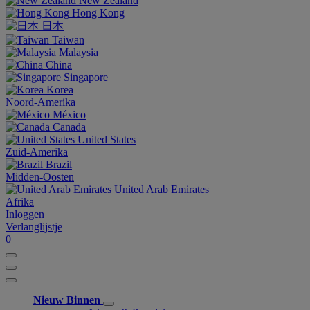
New Zealand
Hong Kong
日本
Taiwan
Malaysia
China
Singapore
Korea
Noord-Amerika
México
Canada
United States
Zuid-Amerika
Brazil
Midden-Oosten
United Arab Emirates
Afrika
Inloggen
Verlanglijstje
0
Nieuw Binnen