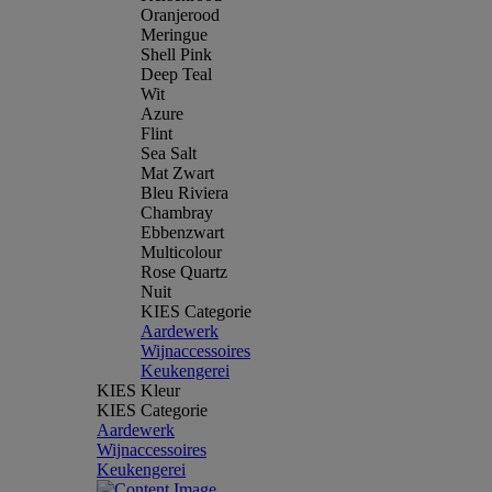
Oranjerood
Meringue
Shell Pink
Deep Teal
Wit
Azure
Flint
Sea Salt
Mat Zwart
Bleu Riviera
Chambray
Ebbenzwart
Multicolour
Rose Quartz
Nuit
KIES Categorie
Aardewerk
Wijnaccessoires
Keukengerei
KIES Kleur
KIES Categorie
Aardewerk
Wijnaccessoires
Keukengerei