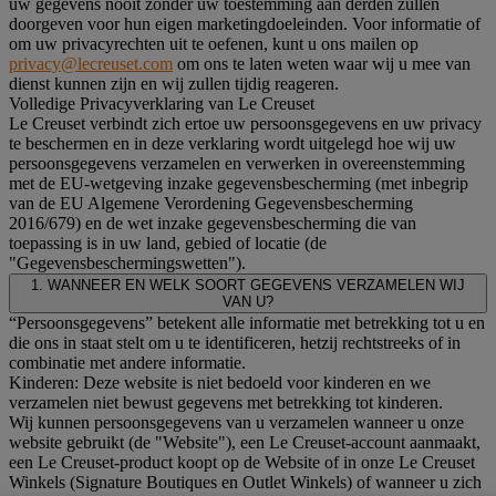
uw gegevens nooit zonder uw toestemming aan derden zullen
doorgeven voor hun eigen marketingdoeleinden. Voor informatie of
om uw privacyrechten uit te oefenen, kunt u ons mailen op
privacy@lecreuset.com
om ons te laten weten waar wij u mee van
dienst kunnen zijn en wij zullen tijdig reageren.
Volledige Privacyverklaring van Le Creuset
Le Creuset verbindt zich ertoe uw persoonsgegevens en uw privacy
te beschermen en in deze verklaring wordt uitgelegd hoe wij uw
persoonsgegevens verzamelen en verwerken in overeenstemming
met de EU-wetgeving inzake gegevensbescherming (met inbegrip
van de EU Algemene Verordening Gegevensbescherming
2016/679) en de wet inzake gegevensbescherming die van
toepassing is in uw land, gebied of locatie (de
"Gegevensbeschermingswetten").
1. WANNEER EN WELK SOORT GEGEVENS VERZAMELEN WIJ
VAN U?
“Persoonsgegevens” betekent alle informatie met betrekking tot u en
die ons in staat stelt om u te identificeren, hetzij rechtstreeks of in
combinatie met andere informatie.
Kinderen: Deze website is niet bedoeld voor kinderen en we
verzamelen niet bewust gegevens met betrekking tot kinderen.
Wij kunnen persoonsgegevens van u verzamelen wanneer u onze
website gebruikt (de "Website"), een Le Creuset-account aanmaakt,
een Le Creuset-product koopt op de Website of in onze Le Creuset
Winkels (Signature Boutiques en Outlet Winkels) of wanneer u zich