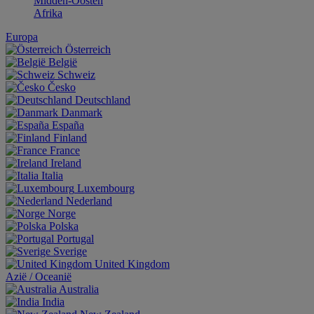
Midden-Oosten
Afrika
Europa
Österreich
België
Schweiz
Česko
Deutschland
Danmark
España
Finland
France
Ireland
Italia
Luxembourg
Nederland
Norge
Polska
Portugal
Sverige
United Kingdom
Aziё / Oceaniё
Australia
India