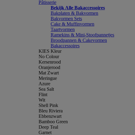
Pâtisserie
Bekijk Alle Bakaccessoires
Bakplaten & Bakvormen
Bakvormen Sets
Cake & Muffinvormen
Taartvormen
Ramekins & Mini-Stoofpannetjes
Broodpannen & Cakevormen
Bakaccessoires
KIES Kleur
No Colour
Kersenrood
Oranjerood
Mat Zwart
Meringue
Azure
Sea Salt
Flint
Wit
Shell Pink
Bleu Riviera
Ebbenzwart
Bamboo Green
Deep Teal
Garnet