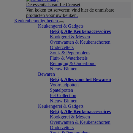
De essentials van Le Creuset
Van koken tot serveren: vind hier de onmisbare
producten voor uw keuken.
Keukenbenodigdheden
Keukengerei & Gadgets
Bekijk Alle Keukenaccessoires
Kookgerei & Messen
Ovenwanten & Keukenschorten
Onderzetters
Zout- & Pepermolens
Fluit- & Waterketels
Reiniging & Onderhoud
Nieuw Binnen
Bewaren
Bekijk Alles voor het Bewaren
Voorraadpotten
Spatelpotten
Pet Collection
Nieuw Binnen
Keukengerei & Gadgets
Bekijk Alle Keukenaccessoires
Kookgerei & Messen
Ovenwanten & Keukenschorten
Onderzetters
Zout- & Pepermolens