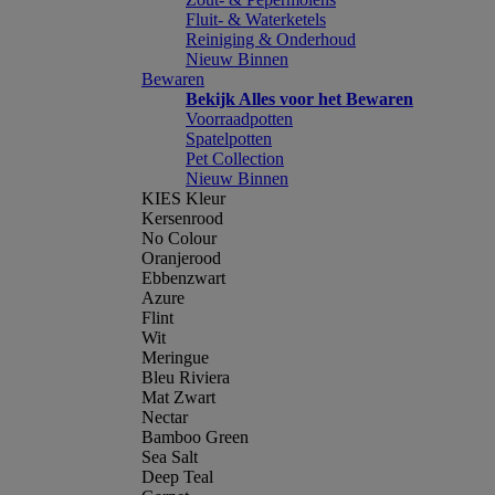
Fluit- & Waterketels
Reiniging & Onderhoud
Nieuw Binnen
Bewaren
Bekijk Alles voor het Bewaren
Voorraadpotten
Spatelpotten
Pet Collection
Nieuw Binnen
KIES Kleur
Kersenrood
No Colour
Oranjerood
Ebbenzwart
Azure
Flint
Wit
Meringue
Bleu Riviera
Mat Zwart
Nectar
Bamboo Green
Sea Salt
Deep Teal