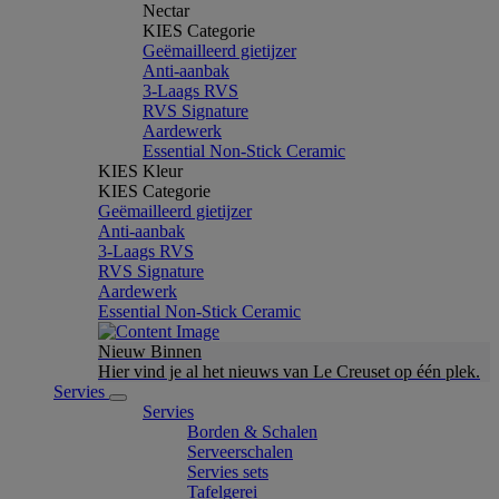
Nectar
KIES Categorie
Geëmailleerd gietijzer
Anti-aanbak
3-Laags RVS
RVS Signature
Aardewerk
Essential Non-Stick Ceramic
KIES Kleur
KIES Categorie
Geëmailleerd gietijzer
Anti-aanbak
3-Laags RVS
RVS Signature
Aardewerk
Essential Non-Stick Ceramic
Nieuw Binnen
Hier vind je al het nieuws van Le Creuset op één plek.
Servies
Servies
Borden & Schalen
Serveerschalen
Servies sets
Tafelgerei