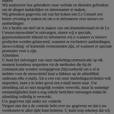
maken
Wij analyseren hoe gebruikers onze website en diensten gebruiken
om de dingen makkelijker en interessanter te maken.
Wij gebruiken gegevens om van het koken met Le Creuset een
betere ervaring te maken en om u te informeren over nieuws en
aanbiedingen
Als u beslist om deel uit te maken van ons klantenbestand en de Le
Creuset-nieuwsbrief te ontvangen, sturen wij u speciale,
gepersonaliseerde inhoud en informeren wij u wanneer er nieuwe
producten worden gelanceerd, wanneer er exclusieve aanbiedingen,
showcooking- of komende evenementen zijn, of wanneer er speciale
promoties voor u zijn.
Afmelden:
U kunt het ontvangen van onze marketingcommunicatie op elk
moment kosteloos stopzetten via de methoden die bij de
communicatie worden weergegeven (bijvoorbeeld om u af te
melden voor de nieuwsbrief kunt u klikken op de afmeldlink
onderaan elke e-mail). Als u een van onze marketingactiviteiten wilt
stopzetten, kunt u in ieder geval een e-mail sturen naar
.
Uw
afmelding zal zo snel mogelijk worden verwerkt, maar in sommige
omstandigheden kunt u nog enkele berichten ontvangen totdat de
afmelding volledig is verwerkt.
Uw gegevens zijn onder uw controle
Vergeet niet dat u de controle hebt over uw gegevens en dat u uw
voorkeuren te allen tijde kunt beheren. U kunt erop rekenen dat wij