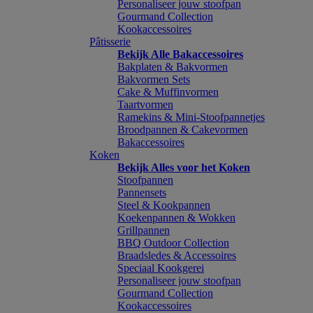
Personaliseer jouw stoofpan
Gourmand Collection
Kookaccessoires
Pâtisserie
Bekijk Alle Bakaccessoires
Bakplaten & Bakvormen
Bakvormen Sets
Cake & Muffinvormen
Taartvormen
Ramekins & Mini-Stoofpannetjes
Broodpannen & Cakevormen
Bakaccessoires
Koken
Bekijk Alles voor het Koken
Stoofpannen
Pannensets
Steel & Kookpannen
Koekenpannen & Wokken
Grillpannen
BBQ Outdoor Collection
Braadsledes & Accessoires
Speciaal Kookgerei
Personaliseer jouw stoofpan
Gourmand Collection
Kookaccessoires