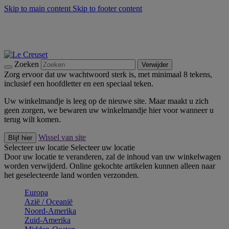
Skip to main content
Skip to footer content
Zomerse buitenmomenten met de BBQ Outdoor Collectie &
Thyme -
Shop Nu
De essentials van Le Creuset -
Ontdek Nu
Nieuwsbrieven: Registreer en bespaar 10%! -
Schrijf je nu in
Zoeken
Verwijder
Zorg ervoor dat uw wachtwoord sterk is, met minimaal 8 tekens,
inclusief een hoofdletter en een speciaal teken.
Uw winkelmandje is leeg op de nieuwe site. Maar maakt u zich
geen zorgen, we bewaren uw winkelmandje hier voor wanneer u
terug wilt komen.
Wissel van site
Blijf hier
Selecteer uw locatie
Selecteer uw locatie
Door uw locatie te veranderen, zal de inhoud van uw winkelwagen
worden verwijderd. Online gekochte artikelen kunnen alleen naar
het geselecteerde land worden verzonden.
Europa
Aziё / Oceaniё
Noord-Amerika
Zuid-Amerika