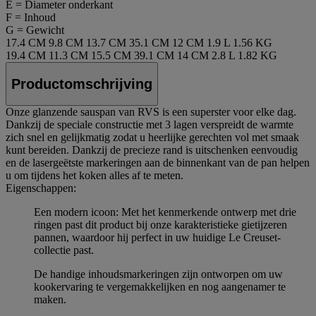
E = Diameter onderkant
F = Inhoud
G = Gewicht
17.4 CM
9.8 CM
13.7 CM
35.1 CM
12 CM
1.9 L
1.56 KG
19.4 CM
11.3 CM
15.5 CM
39.1 CM
14 CM
2.8 L
1.82 KG
Productomschrijving
Onze glanzende sauspan van RVS is een superster voor elke dag.
Dankzij de speciale constructie met 3 lagen verspreidt de warmte
zich snel en gelijkmatig zodat u heerlijke gerechten vol met smaak
kunt bereiden. Dankzij de precieze rand is uitschenken eenvoudig
en de lasergeëtste markeringen aan de binnenkant van de pan helpen
u om tijdens het koken alles af te meten.
Eigenschappen:
Een modern icoon: Met het kenmerkende ontwerp met drie
ringen past dit product bij onze karakteristieke gietijzeren
pannen, waardoor hij perfect in uw huidige Le Creuset-
collectie past.
De handige inhoudsmarkeringen zijn ontworpen om uw
kookervaring te vergemakkelijken en nog aangenamer te
maken.