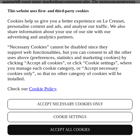
aanmeldt voor onze marketingcommunicatie. De persoonsgegevens
kunnen betrekking hebben op:
This website uses first- and third-party cookies
Naam, voornaam, e-mailadres, geboortedatum en andere
Cookies help us give you a better experience on Le Creuset,
contactgegevens (adres, telefoonnummer), om een Le
personalise content and ads, and analyse our traffic. We also
Creuset-account aan te maken of als gastgebruiker te kopen,
share information about your use of our site with our
of om u aan te melden voor onze marketingcommunicatie
advertising and analytics partners.
online of in onze winkels;
uw aankoopgegevens, bijvoorbeeld datum en tijdstip van
“Necessary Cookies” cannot be disabled since they
aankoop, leveringsgegevens, product- en betalingsgegevens,
support web functionalities, but you can consent to all the other
voor het beheer van uw bestellingen;
uses above (preferences, statistics and marketing cookies) by
gegevens over uw online browsegeschiedenis (bv. online-
clicking “Accept all cookies”, or click “Cookie settings”, where
you manage each cookie category, or “Accept necessary
identificatienummers - zoals uw IP-adres, browserversie,
cookies only”, so that no other category of cookies will be
besturingssysteem, duur van het bezoek, terugkerende
installed.
gebruiker, geografische oorsprong), verzameld tijdens uw
bezoeken aan de Website (ongeacht of u een geregistreerde
Check our
Cookie Policy
.
gebruiker bent of niet), door gebruik te maken van logs en/of
traceringstechnologieën zoals “cookies” (voor informatie over
het verzamelen van gegevens door middel van cookies, zie
ACCEPT NECESSARY COOKIES ONLY
ons
Cookiebeleid
, ter verbetering van onze diensten en
advertenties, of voor onze statistische analyse; in de meeste
COOKIE SETTINGS
gevallen zullen we u niet kunnen identificeren aan de hand
van deze technische informatie.
ACCEPT ALL COOKIES
uw feedback, verzoeken, klachten, vragen of interacties met
ons (bijvoorbeeld uw berichten, chats, berichten op sociale