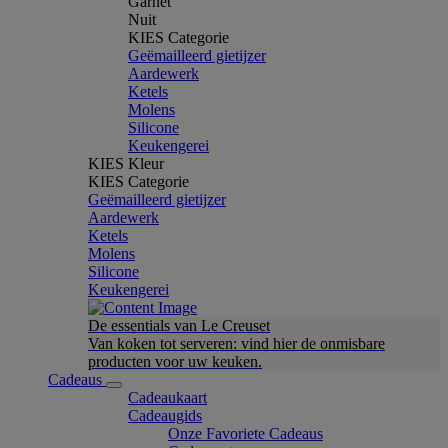
Garnet
Nuit
KIES Categorie
Geëmailleerd gietijzer
Aardewerk
Ketels
Molens
Silicone
Keukengerei
KIES Kleur
KIES Categorie
Geëmailleerd gietijzer
Aardewerk
Ketels
Molens
Silicone
Keukengerei
De essentials van Le Creuset
Van koken tot serveren: vind hier de onmisbare
producten voor uw keuken.
Cadeaus
Cadeaukaart
Cadeaugids
Onze Favoriete Cadeaus