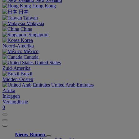
New Zealand
Hong Kong
日本
Taiwan
Malaysia
China
Singapore
Korea
Noord-Amerika
México
Canada
United States
Zuid-Amerika
Brazil
Midden-Oosten
United Arab Emirates
Afrika
Inloggen
Verlanglijstje
0
Nieuw Binnen