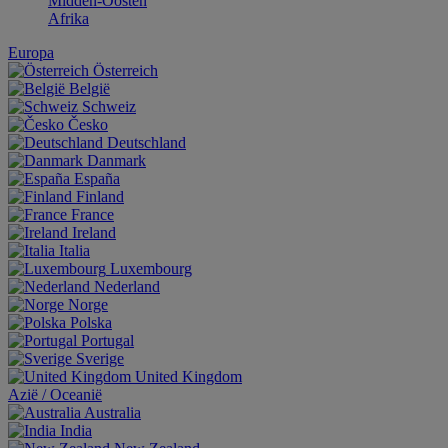
Midden-Oosten
Afrika
Europa
Österreich
België
Schweiz
Česko
Deutschland
Danmark
España
Finland
France
Ireland
Italia
Luxembourg
Nederland
Norge
Polska
Portugal
Sverige
United Kingdom
Aziё / Oceaniё
Australia
India