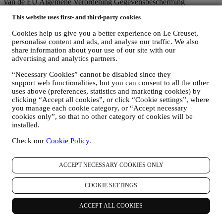
van de EU Algemene Verordening Gegevensbescherming
2016/679) en de wet inzake gegevensbescherming die van
This website uses first- and third-party cookies
toepassing is in uw land, gebied of locatie (de
"Gegevensbeschermingswetten").
Cookies help us give you a better experience on Le Creuset,
1. WANNEER EN WELK SOORT GEGEVENS VERZAMELEN WIJ
personalise content and ads, and analyse our traffic. We also
VAN U?
share information about your use of our site with our
“Persoonsgegevens” betekent alle informatie met betrekking tot u en
advertising and analytics partners.
die ons in staat stelt om u te identificeren, hetzij rechtstreeks of in
combinatie met andere informatie.
“Necessary Cookies” cannot be disabled since they
Kinderen: Deze website is niet bedoeld voor kinderen en we
support web functionalities, but you can consent to all the other
verzamelen niet bewust gegevens met betrekking tot kinderen.
uses above (preferences, statistics and marketing cookies) by
Wij kunnen persoonsgegevens van u verzamelen wanneer u onze
clicking “Accept all cookies”, or click “Cookie settings”, where
you manage each cookie category, or “Accept necessary
website gebruikt (de "Website"), een Le Creuset-account aanmaakt,
cookies only”, so that no other category of cookies will be
een Le Creuset-product koopt op de Website of in onze Le Creuset
installed.
Winkels (Signature Boutiques en Outlet Winkels) of wanneer u zich
aanmeldt voor onze marketingcommunicatie. De persoonsgegevens
Check our
Cookie Policy
.
kunnen betrekking hebben op:
Naam, voornaam, e-mailadres, geboortedatum en andere
ACCEPT NECESSARY COOKIES ONLY
contactgegevens (adres, telefoonnummer), om een Le
Creuset-account aan te maken of als gastgebruiker te kopen,
COOKIE SETTINGS
of om u aan te melden voor onze marketingcommunicatie
online of in onze winkels;
uw aankoopgegevens, bijvoorbeeld datum en tijdstip van
ACCEPT ALL COOKIES
aankoop, leveringsgegevens, product- en betalingsgegevens,