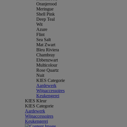
Oranjerood
Meringue
Shell Pink
Deep Teal
Wit
Azure
Flint
Sea Salt
Mat Zwart
Bleu Riviera
Chambray
Ebbenzwart
Multicolour
Rose Quartz
Nuit
KIES Categorie
Aardewerk
Wijnaccessoires
Keukengerei
KIES Kleur
KIES Categorie
Aardewerk
Wijnaccessoires
Keukengerei