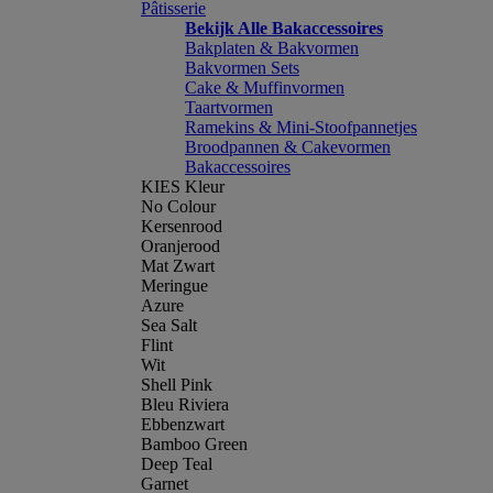
Pâtisserie
Bekijk Alle Bakaccessoires
Bakplaten & Bakvormen
Bakvormen Sets
Cake & Muffinvormen
Taartvormen
Ramekins & Mini-Stoofpannetjes
Broodpannen & Cakevormen
Bakaccessoires
KIES Kleur
No Colour
Kersenrood
Oranjerood
Mat Zwart
Meringue
Azure
Sea Salt
Flint
Wit
Shell Pink
Bleu Riviera
Ebbenzwart
Bamboo Green
Deep Teal
Garnet