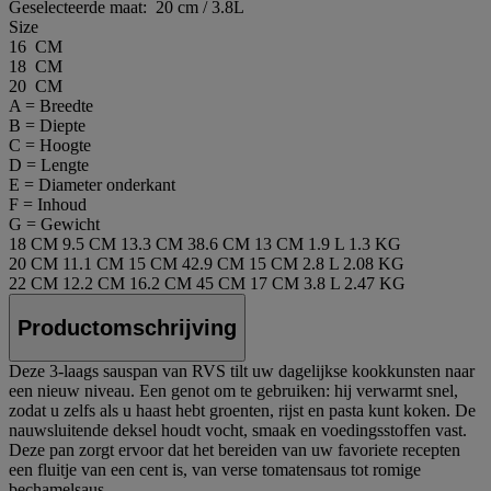
Geselecteerde maat:
20 cm / 3.8L
Size
16 CM
18 CM
20 CM
A = Breedte
B = Diepte
C = Hoogte
D = Lengte
E = Diameter onderkant
F = Inhoud
G = Gewicht
18 CM
9.5 CM
13.3 CM
38.6 CM
13 CM
1.9 L
1.3 KG
20 CM
11.1 CM
15 CM
42.9 CM
15 CM
2.8 L
2.08 KG
22 CM
12.2 CM
16.2 CM
45 CM
17 CM
3.8 L
2.47 KG
Productomschrijving
Deze 3-laags sauspan van RVS tilt uw dagelijkse kookkunsten naar
een nieuw niveau. Een genot om te gebruiken: hij verwarmt snel,
zodat u zelfs als u haast hebt groenten, rijst en pasta kunt koken. De
nauwsluitende deksel houdt vocht, smaak en voedingsstoffen vast.
Deze pan zorgt ervoor dat het bereiden van uw favoriete recepten
een fluitje van een cent is, van verse tomatensaus tot romige
bechamelsaus.