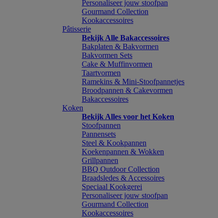
Personaliseer jouw stoofpan
Gourmand Collection
Kookaccessoires
Pâtisserie
Bekijk Alle Bakaccessoires
Bakplaten & Bakvormen
Bakvormen Sets
Cake & Muffinvormen
Taartvormen
Ramekins & Mini-Stoofpannetjes
Broodpannen & Cakevormen
Bakaccessoires
Koken
Bekijk Alles voor het Koken
Stoofpannen
Pannensets
Steel & Kookpannen
Koekenpannen & Wokken
Grillpannen
BBQ Outdoor Collection
Braadsledes & Accessoires
Speciaal Kookgerei
Personaliseer jouw stoofpan
Gourmand Collection
Kookaccessoires