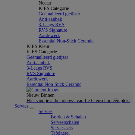
Nectar
KIES Categorie
Geëmailleerd gietijzer
Anti-aanbak
3-Laags RVS
RVS Signature
Aardewerk
Essential Non-Stick Ceramic
KIES Kleur
KIES Categorie
Geëmailleerd gietijzer
Anti-aanbak
3-Laags RVS
RVS Signature
Aardewerk
Essential Non-Stick Ceramic
Nieuw Binnen
Hier vind je al het nieuws van Le Creuset op één plek.
Servies
Servies
Borden & Schalen
Serveerschalen
Servies sets
Tafelgerei