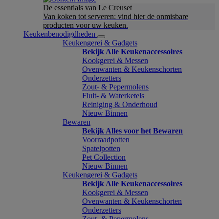
De essentials van Le Creuset
Van koken tot serveren: vind hier de onmisbare
producten voor uw keuken.
Keukenbenodigdheden
Keukengerei & Gadgets
Bekijk Alle Keukenaccessoires
Kookgerei & Messen
Ovenwanten & Keukenschorten
Onderzetters
Zout- & Pepermolens
Fluit- & Waterketels
Reiniging & Onderhoud
Nieuw Binnen
Bewaren
Bekijk Alles voor het Bewaren
Voorraadpotten
Spatelpotten
Pet Collection
Nieuw Binnen
Keukengerei & Gadgets
Bekijk Alle Keukenaccessoires
Kookgerei & Messen
Ovenwanten & Keukenschorten
Onderzetters
Zout- & Pepermolens