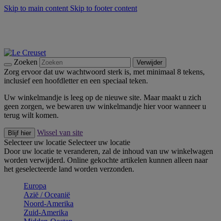
Skip to main content
Skip to footer content
Zomerse buitenmomenten met de BBQ Outdoor Collectie &
Thyme -
Shop Nu
De essentials van Le Creuset -
Ontdek Nu
Nieuwsbrieven: Registreer en bespaar 10%! -
Schrijf je nu in
Zoeken
Verwijder
Zorg ervoor dat uw wachtwoord sterk is, met minimaal 8 tekens,
inclusief een hoofdletter en een speciaal teken.
Uw winkelmandje is leeg op de nieuwe site. Maar maakt u zich
geen zorgen, we bewaren uw winkelmandje hier voor wanneer u
terug wilt komen.
Wissel van site
Blijf hier
Selecteer uw locatie
Selecteer uw locatie
Door uw locatie te veranderen, zal de inhoud van uw winkelwagen
worden verwijderd. Online gekochte artikelen kunnen alleen naar
het geselecteerde land worden verzonden.
Europa
Aziё / Oceaniё
Noord-Amerika
Zuid-Amerika