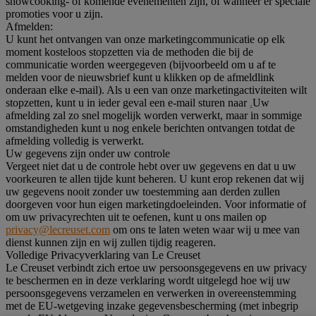
showcooking- of komende evenementen zijn, of wanneer er speciale
promoties voor u zijn.
Afmelden:
U kunt het ontvangen van onze marketingcommunicatie op elk
moment kosteloos stopzetten via de methoden die bij de
communicatie worden weergegeven (bijvoorbeeld om u af te
melden voor de nieuwsbrief kunt u klikken op de afmeldlink
onderaan elke e-mail). Als u een van onze marketingactiviteiten wilt
stopzetten, kunt u in ieder geval een e-mail sturen naar
.
Uw
afmelding zal zo snel mogelijk worden verwerkt, maar in sommige
omstandigheden kunt u nog enkele berichten ontvangen totdat de
afmelding volledig is verwerkt.
Uw gegevens zijn onder uw controle
Vergeet niet dat u de controle hebt over uw gegevens en dat u uw
voorkeuren te allen tijde kunt beheren. U kunt erop rekenen dat wij
uw gegevens nooit zonder uw toestemming aan derden zullen
doorgeven voor hun eigen marketingdoeleinden. Voor informatie of
om uw privacyrechten uit te oefenen, kunt u ons mailen op
privacy@lecreuset.com
om ons te laten weten waar wij u mee van
dienst kunnen zijn en wij zullen tijdig reageren.
Volledige Privacyverklaring van Le Creuset
Le Creuset verbindt zich ertoe uw persoonsgegevens en uw privacy
te beschermen en in deze verklaring wordt uitgelegd hoe wij uw
persoonsgegevens verzamelen en verwerken in overeenstemming
met de EU-wetgeving inzake gegevensbescherming (met inbegrip