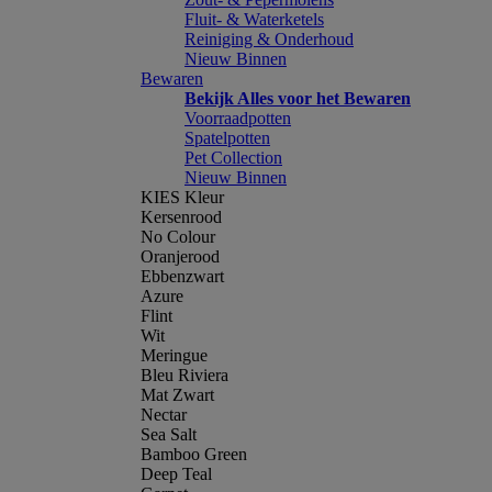
Fluit- & Waterketels
Reiniging & Onderhoud
Nieuw Binnen
Bewaren
Bekijk Alles voor het Bewaren
Voorraadpotten
Spatelpotten
Pet Collection
Nieuw Binnen
KIES Kleur
Kersenrood
No Colour
Oranjerood
Ebbenzwart
Azure
Flint
Wit
Meringue
Bleu Riviera
Mat Zwart
Nectar
Sea Salt
Bamboo Green
Deep Teal