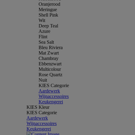
Oranjerood
Meringue
Shell Pink
Wit
Deep Teal
Azure
Flint
Sea Salt
Bleu Riviera
Mat Zwart
Chambray
Ebbenzwart
Multicolour
Rose Quartz
Nuit
KIES Categorie
Aardewerk
Wijnaccessoires
Keukengerei
KIES Kleur
KIES Categorie
Aardewerk
Wijnaccessoires
Keukengerei