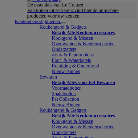
De essentials van Le Creuset
Van koken tot serveren: vind hier de onmisbare
producten voor uw keuken.
Keukenbenodigdheden
Keukengerei & Gadgets
Bekijk Alle Keukenaccessoires
Kookgerei & Messen
Ovenwanten & Keukenschorten
Onderzetters
Zout- & Pepermolens
Fluit- & Waterketels
Reiniging & Onderhoud
Nieuw Binnen
Bewaren
Bekijk Alles voor het Bewaren
Voorraadpotten
Spatelpotten
Pet Collection
Nieuw Binnen
Keukengerei & Gadgets
Bekijk Alle Keukenaccessoires
Kookgerei & Messen
Ovenwanten & Keukenschorten
Onderzetters
Zout- & Pepermolens