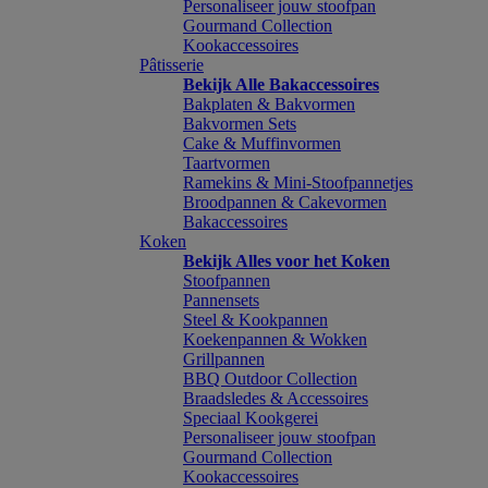
Personaliseer jouw stoofpan
Gourmand Collection
Kookaccessoires
Pâtisserie
Bekijk Alle Bakaccessoires
Bakplaten & Bakvormen
Bakvormen Sets
Cake & Muffinvormen
Taartvormen
Ramekins & Mini-Stoofpannetjes
Broodpannen & Cakevormen
Bakaccessoires
Koken
Bekijk Alles voor het Koken
Stoofpannen
Pannensets
Steel & Kookpannen
Koekenpannen & Wokken
Grillpannen
BBQ Outdoor Collection
Braadsledes & Accessoires
Speciaal Kookgerei
Personaliseer jouw stoofpan
Gourmand Collection
Kookaccessoires