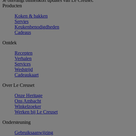
Je ontvangt binnenkort updates van Le Creuset.
Producten
Koken & bakken
Servies
Keukenbenodigdheden
Cadeaus
Ontdek
Recepten
Verhalen
Services
Wedstrijd
Cadeaukaart
Over Le Creuset
Onze Heritage
Ons Ambacht
Winkelzoeker
Werken bij Le Creuset
Ondersteuning
Gebruiksaanwijzing