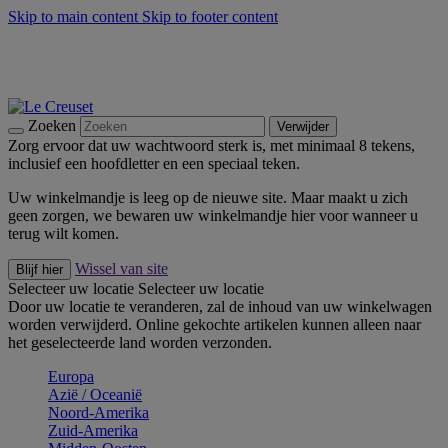
Skip to main content
Skip to footer content
Zomerse buitenmomenten met de BBQ Outdoor Collectie &
Thyme -
Shop Nu
De essentials van Le Creuset -
Ontdek Nu
Nieuwsbrieven: Registreer en bespaar 10%! -
Schrijf je nu in
Zoeken
Verwijder
Zorg ervoor dat uw wachtwoord sterk is, met minimaal 8 tekens,
inclusief een hoofdletter en een speciaal teken.
Uw winkelmandje is leeg op de nieuwe site. Maar maakt u zich
geen zorgen, we bewaren uw winkelmandje hier voor wanneer u
terug wilt komen.
Wissel van site
Blijf hier
Selecteer uw locatie
Selecteer uw locatie
Door uw locatie te veranderen, zal de inhoud van uw winkelwagen
worden verwijderd. Online gekochte artikelen kunnen alleen naar
het geselecteerde land worden verzonden.
Europa
Aziё / Oceaniё
Noord-Amerika
Zuid-Amerika