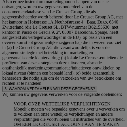
Als u ermee instemt om marketingboodschappen van ons te
ontvangen, worden uw gegevens onderdeel van de
consumentendatabase van Le Creuset Group, die als
gegevensbeheerder wordt beheerd door Le Creuset Group AG, met
het kantoor in Hofstrasse 1A,Neuhofstrasse 4 , Baar, Zugo, 6340
Zwitserland (die Le Creuset SL, BTW-nummer B62153630, met
kantoor in Paseo de Gracia 9, 2º, 08007 Barcelona, Spanje, heeft
aangesteld als vertegenwoordiger in de EU), op basis van een
overeenkomst tot gezamenlijke zeggenschap die in wezen voorziet
in (a) Le Creuset Group AG die verantwoordelijk is voor de
algemene strategie met betrekking tot marketing en
gepersonaliseerde klantervaring; (b) lokale Le Creuset-entiteiten die
profiteren van deze strategie en deze uitvoeren, alsmede
onafhankelijk marketingcommunicatie/initiatieven ontwikkelen op
lokaal niveau (binnen een bepaald land); (c) beide gezamenlijk
beheerders die nodig zijn om de verzoeken van uw betrokkene om
rechten af te handelen.
3. WAAROM VERZAMELEN WIJ DEZE GEGEVENS?
Wij kunnen uw gegevens verwerken voor de volgende doeleinden:
VOOR ONZE WETTELIJKE VERPLICHTINGEN
Mogelijk moeten we bepaalde gegevens over u verwerken om
te voldoen aan onze wettelijke verplichtingen en andere
verplichtingen die voortvloeien uit instructies van de overheid.
OM EEN LE CREUSET-ACCOUNT AAN TE MAKEN