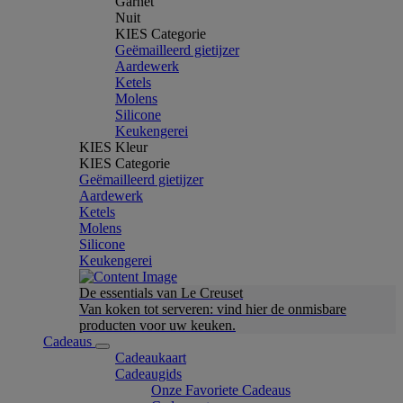
Garnet
Nuit
KIES Categorie
Geëmailleerd gietijzer
Aardewerk
Ketels
Molens
Silicone
Keukengerei
KIES Kleur
KIES Categorie
Geëmailleerd gietijzer
Aardewerk
Ketels
Molens
Silicone
Keukengerei
De essentials van Le Creuset
Van koken tot serveren: vind hier de onmisbare
producten voor uw keuken.
Cadeaus
Cadeaukaart
Cadeaugids
Onze Favoriete Cadeaus