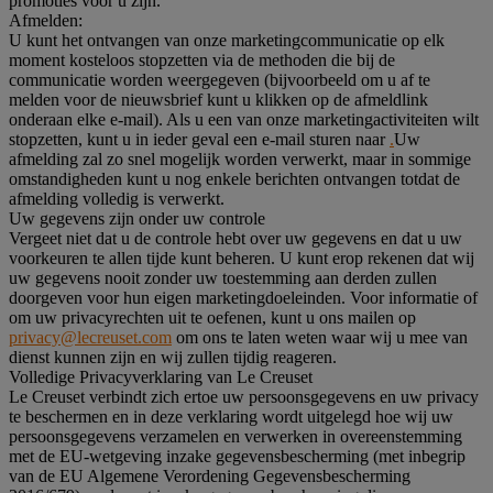
promoties voor u zijn.
Afmelden:
U kunt het ontvangen van onze marketingcommunicatie op elk
moment kosteloos stopzetten via de methoden die bij de
communicatie worden weergegeven (bijvoorbeeld om u af te
melden voor de nieuwsbrief kunt u klikken op de afmeldlink
onderaan elke e-mail). Als u een van onze marketingactiviteiten wilt
stopzetten, kunt u in ieder geval een e-mail sturen naar
.
Uw
afmelding zal zo snel mogelijk worden verwerkt, maar in sommige
omstandigheden kunt u nog enkele berichten ontvangen totdat de
afmelding volledig is verwerkt.
Uw gegevens zijn onder uw controle
Vergeet niet dat u de controle hebt over uw gegevens en dat u uw
voorkeuren te allen tijde kunt beheren. U kunt erop rekenen dat wij
uw gegevens nooit zonder uw toestemming aan derden zullen
doorgeven voor hun eigen marketingdoeleinden. Voor informatie of
om uw privacyrechten uit te oefenen, kunt u ons mailen op
privacy@lecreuset.com
om ons te laten weten waar wij u mee van
dienst kunnen zijn en wij zullen tijdig reageren.
Volledige Privacyverklaring van Le Creuset
Le Creuset verbindt zich ertoe uw persoonsgegevens en uw privacy
te beschermen en in deze verklaring wordt uitgelegd hoe wij uw
persoonsgegevens verzamelen en verwerken in overeenstemming
met de EU-wetgeving inzake gegevensbescherming (met inbegrip
van de EU Algemene Verordening Gegevensbescherming