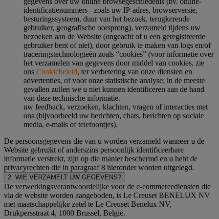
gegevens over uw online browsegeschiedenis (bv. online-
identificatienummers - zoals uw IP-adres, browserversie,
besturingssysteem, duur van het bezoek, terugkerende
gebruiker, geografische oorsprong), verzameld tijdens uw
bezoeken aan de Website (ongeacht of u een geregistreerde
gebruiker bent of niet), door gebruik te maken van logs en/of
traceringstechnologieën zoals “cookies” (voor informatie over
het verzamelen van gegevens door middel van cookies, zie
ons
Cookiebeleid
, ter verbetering van onze diensten en
advertenties, of voor onze statistische analyse; in de meeste
gevallen zullen we u niet kunnen identificeren aan de hand
van deze technische informatie.
uw feedback, verzoeken, klachten, vragen of interacties met
ons (bijvoorbeeld uw berichten, chats, berichten op sociale
media, e-mails of telefoontjes).
De persoonsgegevens die van u worden verzameld wanneer u de
Website gebruikt of anderszins persoonlijk identificeerbare
informatie verstrekt, zijn op die manier beschermd en u hebt de
privacyrechten die in paragraaf 8 hieronder worden uitgelegd.
2. WIE VERZAMELT UW GEGEVENS?
De verwerkingsverantwoordelijke voor de e-commercediensten die
via de website worden aangeboden, is Le Creuset BENELUX NV
met maatschappelijke zetel te Le Creuset Benelux NV,
Drukpersstraat 4, 1000 Brussel, België.