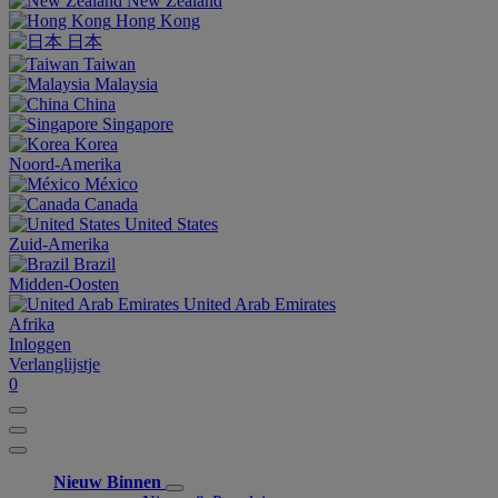
New Zealand
Hong Kong
日本
Taiwan
Malaysia
China
Singapore
Korea
Noord-Amerika
México
Canada
United States
Zuid-Amerika
Brazil
Midden-Oosten
United Arab Emirates
Afrika
Inloggen
Verlanglijstje
0
Nieuw Binnen