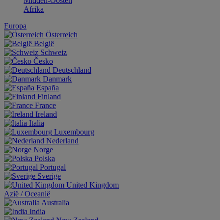
Midden-Oosten
Afrika
Europa
Österreich
België
Schweiz
Česko
Deutschland
Danmark
España
Finland
France
Ireland
Italia
Luxembourg
Nederland
Norge
Polska
Portugal
Sverige
United Kingdom
Aziё / Oceaniё
Australia
India