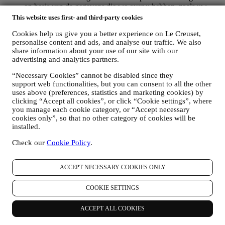
op basis van de gegevens die we over u hebben, zoals uw
locatie of uw aankoopgeschiedenis of uw voorkeuren voor
This website uses first- and third-party cookies
onze producten. Wij zullen uw gegevens gebruiken om uw
interesses beter te begrijpen. Dit stelt ons in staat om onze
Cookies help us give you a better experience on Le Creuset,
communicatie te personaliseren om deze relevanter en
personalise content and ads, and analyse our traffic. We also
share information about your use of our site with our
interessanter te maken. Er zullen geen andere gevolgen zijn.
advertising and analytics partners.
Wij verzamelen ook statistieken over het openen van e-mail
en klikgedrag met behulp van de in de sector gangbare
“Necessary Cookies” cannot be disabled since they
technologieën om ons te helpen onze nieuwsbrieven te
support web functionalities, but you can consent to all the other
volgen. Deze verwerking is gebaseerd op uw toestemming
uses above (preferences, statistics and marketing cookies) by
om gepersonaliseerde marketingcommunicatie van ons te
clicking “Accept all cookies”, or click “Cookie settings”, where
ontvangen. De keuze om aan te melden kan worden
you manage each cookie category, or “Accept necessary
uitgeoefend op de plaatsen waar persoonsgegevens worden
cookies only”, so that no other category of cookies will be
verzameld door het juiste selectievakje aan te vinken of, als u
installed.
een Le Creuset-account heeft, via het Mijn account-gedeelte
van de Website.
Afmelden
: U kunt het ontvangen van onze
Check our
Cookie Policy
.
marketingcommunicatie of updates te allen tijde kosteloos
stopzetten via de methoden die bij de communicatie worden
ACCEPT NECESSARY COOKIES ONLY
weergegeven (om u bijvoorbeeld af te melden voor de
nieuwsbrief kunt u klikken op de afmeldlink onderaan elke e-
mail). Als u een Le Creuset account hebt, kunt u eenvoudig
COOKIE SETTINGS
uw marketingvoorkeuren beheren. Als u onze
marketingactiviteiten wilt stopzetten, kunt u in ieder geval een
ACCEPT ALL COOKIES
e-mail sturen naar
privacy@lecreuset.com
. Wij zullen uw
afmelding zo spoedig mogelijk verwerken, maar in sommige