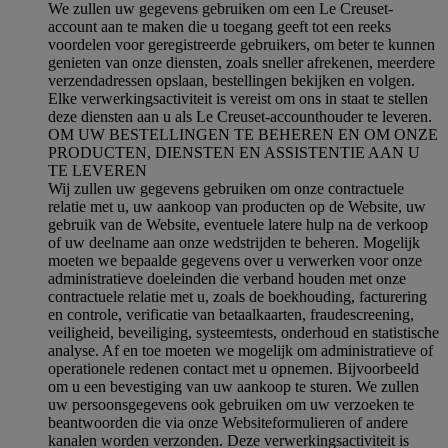
We zullen uw gegevens gebruiken om een Le Creuset-
account aan te maken die u toegang geeft tot een reeks
voordelen voor geregistreerde gebruikers, om beter te kunnen
genieten van onze diensten, zoals sneller afrekenen, meerdere
verzendadressen opslaan, bestellingen bekijken en volgen.
Elke verwerkingsactiviteit is vereist om ons in staat te stellen
deze diensten aan u als Le Creuset-accounthouder te leveren.
OM UW BESTELLINGEN TE BEHEREN EN OM ONZE
PRODUCTEN, DIENSTEN EN ASSISTENTIE AAN U
TE LEVEREN
Wij zullen uw gegevens gebruiken om onze contractuele
relatie met u, uw aankoop van producten op de Website, uw
gebruik van de Website, eventuele latere hulp na de verkoop
of uw deelname aan onze wedstrijden te beheren. Mogelijk
moeten we bepaalde gegevens over u verwerken voor onze
administratieve doeleinden die verband houden met onze
contractuele relatie met u, zoals de boekhouding, facturering
en controle, verificatie van betaalkaarten, fraudescreening,
veiligheid, beveiliging, systeemtests, onderhoud en statistische
analyse. Af en toe moeten we mogelijk om administratieve of
operationele redenen contact met u opnemen. Bijvoorbeeld
om u een bevestiging van uw aankoop te sturen. We zullen
uw persoonsgegevens ook gebruiken om uw verzoeken te
beantwoorden die via onze Websiteformulieren of andere
kanalen worden verzonden. Deze verwerkingsactiviteit is