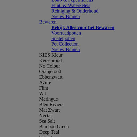
Fluit- & Waterketels
Reiniging & Onderhoud
Nieuw Binnen
Bewaren
Bekijk Alles voor het Bewaren
Voorraadpotten
Spatelpotten
Pet Collection
Nieuw Binnen
KIES Kleur
Kersenrood
No Colour
Oranjerood
Ebbenzwart
Azure
Flint
Wit
Meringue
Bleu Riviera
Mat Zwart
Nectar
Sea Salt
Bamboo Green
Deep Teal