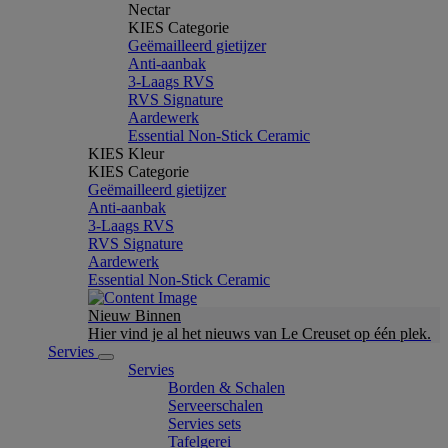
Nectar
KIES Categorie
Geëmailleerd gietijzer
Anti-aanbak
3-Laags RVS
RVS Signature
Aardewerk
Essential Non-Stick Ceramic
KIES Kleur
KIES Categorie
Geëmailleerd gietijzer
Anti-aanbak
3-Laags RVS
RVS Signature
Aardewerk
Essential Non-Stick Ceramic
Nieuw Binnen
Hier vind je al het nieuws van Le Creuset op één plek.
Servies
Servies
Borden & Schalen
Serveerschalen
Servies sets
Tafelgerei