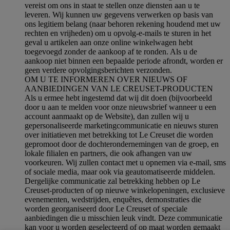
vereist om ons in staat te stellen onze diensten aan u te
leveren. Wij kunnen uw gegevens verwerken op basis van
ons legitiem belang (naar behoren rekening houdend met uw
rechten en vrijheden) om u opvolg-e-mails te sturen in het
geval u artikelen aan onze online winkelwagen hebt
toegevoegd zonder de aankoop af te ronden. Als u de
aankoop niet binnen een bepaalde periode afrondt, worden er
geen verdere opvolgingsberichten verzonden.
OM U TE INFORMEREN OVER NIEUWS OF
AANBIEDINGEN VAN LE CREUSET-PRODUCTEN
Als u ermee hebt ingestemd dat wij dit doen (bijvoorbeeld
door u aan te melden voor onze nieuwsbrief wanneer u een
account aanmaakt op de Website), dan zullen wij u
gepersonaliseerde marketingcommunicatie en nieuws sturen
over initiatieven met betrekking tot Le Creuset die worden
gepromoot door de dochterondernemingen van de groep, en
lokale filialen en partners, die ook afhangen van uw
voorkeuren. Wij zullen contact met u opnemen via e-mail, sms
of sociale media, maar ook via geautomatiseerde middelen.
Dergelijke communicatie zal betrekking hebben op Le
Creuset-producten of op nieuwe winkelopeningen, exclusieve
evenementen, wedstrijden, enquêtes, demonstraties die
worden georganiseerd door Le Creuset of speciale
aanbiedingen die u misschien leuk vindt. Deze communicatie
kan voor u worden geselecteerd of op maat worden gemaakt