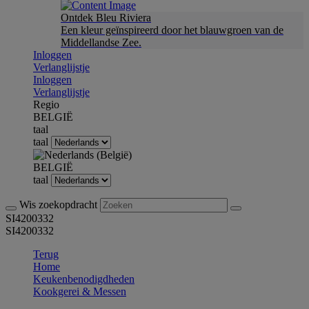
Ontdek Bleu Riviera
Een kleur geïnspireerd door het blauwgroen van de
Middellandse Zee.
Inloggen
Verlanglijstje
Inloggen
Verlanglijstje
Regio
BELGIË
taal
taal
BELGIË
taal
Wis zoekopdracht
SI4200332
SI4200332
Terug
Home
Keukenbenodigdheden
Kookgerei & Messen