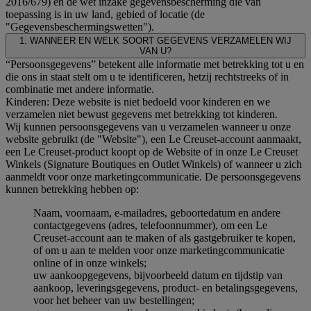
2016/679) en de wet inzake gegevensbescherming die van
toepassing is in uw land, gebied of locatie (de
"Gegevensbeschermingswetten").
1. WANNEER EN WELK SOORT GEGEVENS VERZAMELEN WIJ
VAN U?
“Persoonsgegevens” betekent alle informatie met betrekking tot u en
die ons in staat stelt om u te identificeren, hetzij rechtstreeks of in
combinatie met andere informatie.
Kinderen: Deze website is niet bedoeld voor kinderen en we
verzamelen niet bewust gegevens met betrekking tot kinderen.
Wij kunnen persoonsgegevens van u verzamelen wanneer u onze
website gebruikt (de "Website"), een Le Creuset-account aanmaakt,
een Le Creuset-product koopt op de Website of in onze Le Creuset
Winkels (Signature Boutiques en Outlet Winkels) of wanneer u zich
aanmeldt voor onze marketingcommunicatie. De persoonsgegevens
kunnen betrekking hebben op:
Naam, voornaam, e-mailadres, geboortedatum en andere
contactgegevens (adres, telefoonnummer), om een Le
Creuset-account aan te maken of als gastgebruiker te kopen,
of om u aan te melden voor onze marketingcommunicatie
online of in onze winkels;
uw aankoopgegevens, bijvoorbeeld datum en tijdstip van
aankoop, leveringsgegevens, product- en betalingsgegevens,
voor het beheer van uw bestellingen;