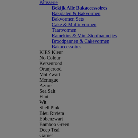
Pâtisserie
Bekijk Alle Bakaccessoires
Bakplaten & Bakvormen
Bakvormen Sets
Cake & Muffinvormen
Taartvormen
Ramekins & Mini-Stoofpannetjes
Broodpannen & Cakevormen
Bakaccessoires
KIES Kleur
No Colour
Kersenrood
Oranjerood
Mat Zwart
Meringue
Azure
Sea Salt
Flint
Wit
Shell Pink
Bleu Riviera
Ebbenzwart
Bamboo Green
Deep Teal
Garnet