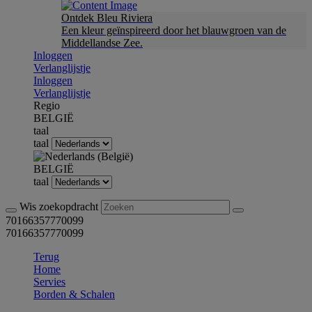
Ontdek Bleu Riviera
Een kleur geïnspireerd door het blauwgroen van de
Middellandse Zee.
Inloggen
Verlanglijstje
Inloggen
Verlanglijstje
Regio
BELGIË
taal
taal
BELGIË
taal
Wis zoekopdracht
70166357770099
70166357770099
Terug
Home
Servies
Borden & Schalen