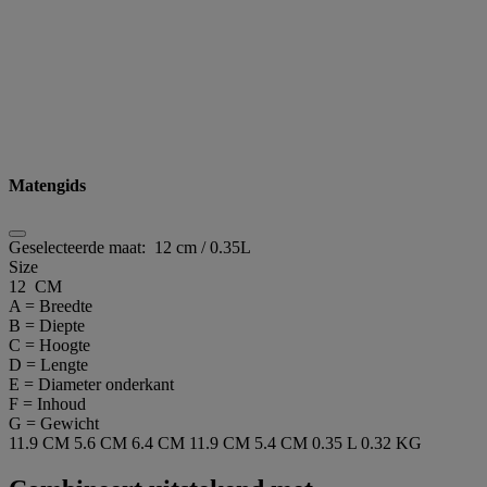
Matengids
Geselecteerde maat:
12 cm / 0.35L
Size
12 CM
A = Breedte
B = Diepte
C = Hoogte
D = Lengte
E = Diameter onderkant
F = Inhoud
G = Gewicht
11.9 CM
5.6 CM
6.4 CM
11.9 CM
5.4 CM
0.35 L
0.32 KG