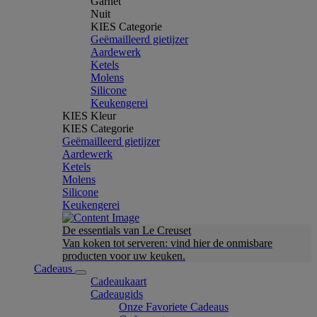
Garnet
Nuit
KIES Categorie
Geëmailleerd gietijzer
Aardewerk
Ketels
Molens
Silicone
Keukengerei
KIES Kleur
KIES Categorie
Geëmailleerd gietijzer
Aardewerk
Ketels
Molens
Silicone
Keukengerei
De essentials van Le Creuset
Van koken tot serveren: vind hier de onmisbare
producten voor uw keuken.
Cadeaus
Cadeaukaart
Cadeaugids
Onze Favoriete Cadeaus