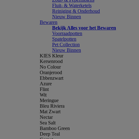
Fluit- & Waterketels
Reiniging & Onderhoud
Nieuw Binnen
Bewaren
Bekijk Alles voor het Bewaren
Voorraadpotten
Spatelpotten
Pet Collection
Nieuw Binnen
KIES Kleur
Kersenrood
No Colour
Oranjerood
Ebbenzwart
Azure
Flint
Wit
Meringue
Bleu Riviera
Mat Zwart
Nectar
Sea Salt
Bamboo Green
Deep Teal