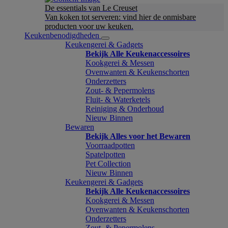
De essentials van Le Creuset
Van koken tot serveren: vind hier de onmisbare
producten voor uw keuken.
Keukenbenodigdheden
Keukengerei & Gadgets
Bekijk Alle Keukenaccessoires
Kookgerei & Messen
Ovenwanten & Keukenschorten
Onderzetters
Zout- & Pepermolens
Fluit- & Waterketels
Reiniging & Onderhoud
Nieuw Binnen
Bewaren
Bekijk Alles voor het Bewaren
Voorraadpotten
Spatelpotten
Pet Collection
Nieuw Binnen
Keukengerei & Gadgets
Bekijk Alle Keukenaccessoires
Kookgerei & Messen
Ovenwanten & Keukenschorten
Onderzetters
Zout- & Pepermolens