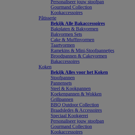
Personaliseer jouw stoofpan
Gourmand Collection
Kookaccessoires
Pâtisserie
Bekijk Alle Bakaccessoires
Bakplaten & Bakvormen
Bakvormen Sets
Cake & Muffinvormen
Taartvormen
Ramekins & Mini-Stoofpannetjes
Broodpannen & Cakevormen
Bakaccessoires
Koken
Bekijk Alles voor het Koken
Stoofpannen
Pannensets
Steel & Kookpannen
Koekenpannen & Wokken
Grillpannen
BBQ Outdoor Collection
Braadsledes & Accessoires
Speciaal Kookgerei
Personaliseer jouw stoofpan
Gourmand Collection
Kookaccessoires