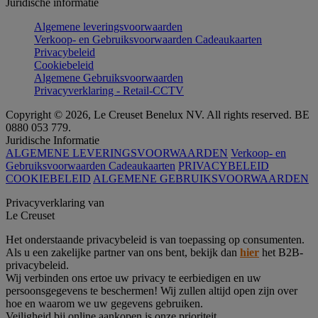
Juridische informatie
Algemene leveringsvoorwaarden
Verkoop- en Gebruiksvoorwaarden Cadeaukaarten
Privacybeleid
Cookiebeleid
Algemene Gebruiksvoorwaarden
Privacyverklaring - Retail-CCTV
Copyright © 2026, Le Creuset Benelux NV. All rights reserved. BE
0880 053 779.
Juridische Informatie
ALGEMENE LEVERINGSVOORWAARDEN
Verkoop- en
Gebruiksvoorwaarden Cadeaukaarten
PRIVACYBELEID
COOKIEBELEID
ALGEMENE GEBRUIKSVOORWAARDEN
Privacyverklaring van
Le Creuset
Het onderstaande privacybeleid is van toepassing op consumenten.
Als u een zakelijke partner van ons bent, bekijk dan
hier
het B2B-
privacybeleid.
Wij verbinden ons ertoe uw privacy te eerbiedigen en uw
persoonsgegevens te beschermen! Wij zullen altijd open zijn over
hoe en waarom we uw gegevens gebruiken.
Veiligheid bij online aankopen is onze prioriteit