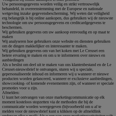
Uw persoonsgegevens worden veilig en strikt vertrouwelijk
behandeld, in overeenstemming met de Europese en nationale
wetgeving inzake gegevensbescherming. Wij weten dat veiligheid
erg belangrijk is bij online aankopen, dus gebruiken wij de nieuwste
technologie om uw persoonsgegevens en creditcardgegevens te
beschermen.
Wij gebruiken gegevens om uw aankoop eenvoudig en op maat te
maken
Wij analyseren hoe gebruikers onze website en diensten gebruiken
om de dingen makkelijker en interessanter te maken.
Wij gebruiken gegevens om van het koken met Le Creuset een
betere ervaring te maken en om u te informeren over nieuws en
aanbiedingen
Als u beslist om deel uit te maken van ons klantenbestand en de Le
Creuset-nieuwsbrief te ontvangen, sturen wij u speciale,
gepersonaliseerde inhoud en informeren wij u wanneer er nieuwe
producten worden gelanceerd, wanneer er exclusieve aanbiedingen,
showcooking- of komende evenementen zijn, of wanneer er speciale
promoties voor u zijn.
Afmelden:
U kunt het ontvangen van onze marketingcommunicatie op elk
moment kosteloos stopzetten via de methoden die bij de
communicatie worden weergegeven (bijvoorbeeld om u af te
melden voor de nieuwsbrief kunt u klikken op de afmeldlink
onderaan elke e-mail). Als u een van onze marketingactiviteiten wilt