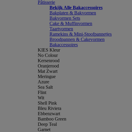
Pâtisserie
Bekijk Alle Bakaccessoires
Bakplaten & Bakvormen
Bakvormen Sets
Cake & Muffinvormen
Taartvormen
Ramekins & Mini-Stoofpannetjes
Broodpannen & Cakevormen
Bakaccessoires
KIES Kleur
No Colour
Kersenrood
Oranjerood
Mat Zwart
Meringue
Azure
Sea Salt
Flint
Wit
Shell Pink
Bleu Riviera
Ebbenzwart
Bamboo Green
Deep Teal
Garnet