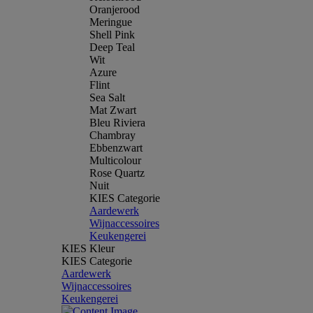
Oranjerood
Meringue
Shell Pink
Deep Teal
Wit
Azure
Flint
Sea Salt
Mat Zwart
Bleu Riviera
Chambray
Ebbenzwart
Multicolour
Rose Quartz
Nuit
KIES Categorie
Aardewerk
Wijnaccessoires
Keukengerei
KIES Kleur
KIES Categorie
Aardewerk
Wijnaccessoires
Keukengerei