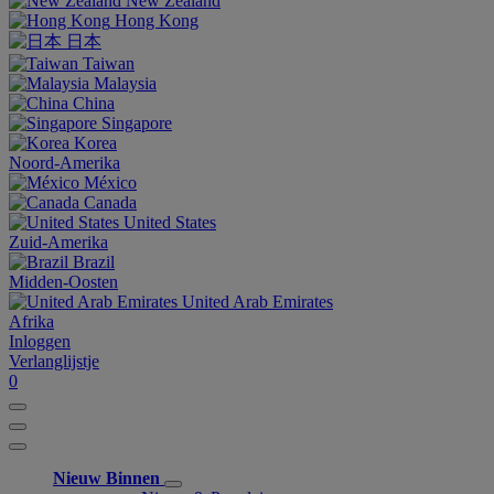
New Zealand
Hong Kong
日本
Taiwan
Malaysia
China
Singapore
Korea
Noord-Amerika
México
Canada
United States
Zuid-Amerika
Brazil
Midden-Oosten
United Arab Emirates
Afrika
Inloggen
Verlanglijstje
0
Nieuw Binnen