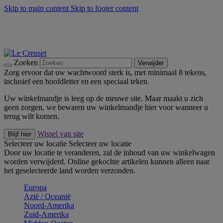
Skip to main content
Skip to footer content
Zomerse buitenmomenten met de BBQ Outdoor Collectie &
Thyme -
Shop Nu
De essentials van Le Creuset -
Ontdek Nu
Nieuwsbrieven: Registreer en bespaar 10%! -
Schrijf je nu in
Zoeken
Verwijder
Zorg ervoor dat uw wachtwoord sterk is, met minimaal 8 tekens,
inclusief een hoofdletter en een speciaal teken.
Uw winkelmandje is leeg op de nieuwe site. Maar maakt u zich
geen zorgen, we bewaren uw winkelmandje hier voor wanneer u
terug wilt komen.
Wissel van site
Blijf hier
Selecteer uw locatie
Selecteer uw locatie
Door uw locatie te veranderen, zal de inhoud van uw winkelwagen
worden verwijderd. Online gekochte artikelen kunnen alleen naar
het geselecteerde land worden verzonden.
Europa
Aziё / Oceaniё
Noord-Amerika
Zuid-Amerika