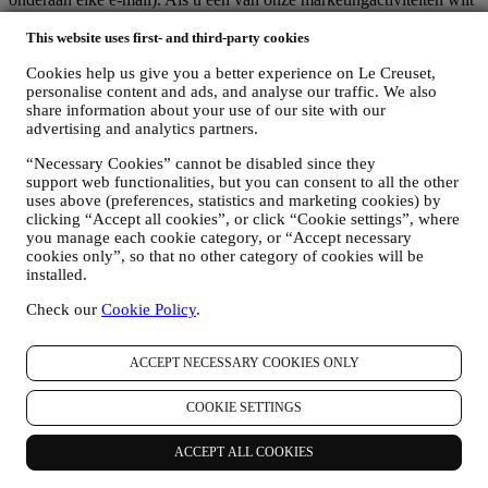
stopzetten, kunt u in ieder geval een e-mail sturen naar
.
Uw
afmelding zal zo snel mogelijk worden verwerkt, maar in sommige
This website uses first- and third-party cookies
omstandigheden kunt u nog enkele berichten ontvangen totdat de
Cookies help us give you a better experience on Le Creuset,
afmelding volledig is verwerkt.
personalise content and ads, and analyse our traffic. We also
Uw gegevens zijn onder uw controle
share information about your use of our site with our
Vergeet niet dat u de controle hebt over uw gegevens en dat u uw
advertising and analytics partners.
voorkeuren te allen tijde kunt beheren. U kunt erop rekenen dat wij
uw gegevens nooit zonder uw toestemming aan derden zullen
“Necessary Cookies” cannot be disabled since they
doorgeven voor hun eigen marketingdoeleinden. Voor informatie of
support web functionalities, but you can consent to all the other
om uw privacyrechten uit te oefenen, kunt u ons mailen op
uses above (preferences, statistics and marketing cookies) by
privacy@lecreuset.com
om ons te laten weten waar wij u mee van
clicking “Accept all cookies”, or click “Cookie settings”, where
dienst kunnen zijn en wij zullen tijdig reageren.
you manage each cookie category, or “Accept necessary
Volledige Privacyverklaring van Le Creuset
cookies only”, so that no other category of cookies will be
Le Creuset verbindt zich ertoe uw persoonsgegevens en uw privacy
installed.
te beschermen en in deze verklaring wordt uitgelegd hoe wij uw
Check our
Cookie Policy
.
persoonsgegevens verzamelen en verwerken in overeenstemming
met de EU-wetgeving inzake gegevensbescherming (met inbegrip
van de EU Algemene Verordening Gegevensbescherming
ACCEPT NECESSARY COOKIES ONLY
2016/679) en de wet inzake gegevensbescherming die van
toepassing is in uw land, gebied of locatie (de
COOKIE SETTINGS
"Gegevensbeschermingswetten").
1. WANNEER EN WELK SOORT GEGEVENS VERZAMELEN WIJ
VAN U?
ACCEPT ALL COOKIES
“Persoonsgegevens” betekent alle informatie met betrekking tot u en