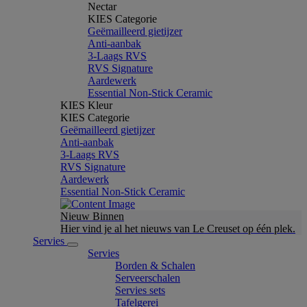
Nectar
KIES Categorie
Geëmailleerd gietijzer
Anti-aanbak
3-Laags RVS
RVS Signature
Aardewerk
Essential Non-Stick Ceramic
KIES Kleur
KIES Categorie
Geëmailleerd gietijzer
Anti-aanbak
3-Laags RVS
RVS Signature
Aardewerk
Essential Non-Stick Ceramic
Nieuw Binnen
Hier vind je al het nieuws van Le Creuset op één plek.
Servies
Servies
Borden & Schalen
Serveerschalen
Servies sets
Tafelgerei