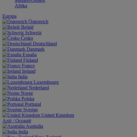
Midden-Oosten
Afrika
Europa
Österreich
België
Schweiz
Česko
Deutschland
Danmark
España
Finland
France
Ireland
Italia
Luxembourg
Nederland
Norge
Polska
Portugal
Sverige
United Kingdom
Aziё / Oceaniё
Australia
India