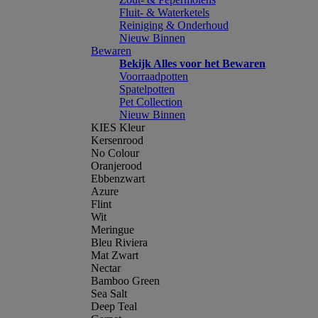
Fluit- & Waterketels
Reiniging & Onderhoud
Nieuw Binnen
Bewaren
Bekijk Alles voor het Bewaren
Voorraadpotten
Spatelpotten
Pet Collection
Nieuw Binnen
KIES Kleur
Kersenrood
No Colour
Oranjerood
Ebbenzwart
Azure
Flint
Wit
Meringue
Bleu Riviera
Mat Zwart
Nectar
Bamboo Green
Sea Salt
Deep Teal