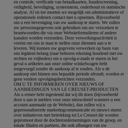
en controle, verificatie van betaalkaarten, fraudescreening,
veiligheid, beveiliging, systeemtests, onderhoud en statistische
analyse. Af en toe moeten we mogelijk om administratieve of
operationele redenen contact met u opnemen. Bijvoorbeeld
om u een bevestiging van uw aankoop te sturen. We zullen
uw persoonsgegevens ook gebruiken om uw verzoeken te
beantwoorden die via onze Websiteformulieren of andere
kanalen worden verzonden. Deze verwerkingsactiviteit is
vereist om ons in staat te stellen onze diensten aan u te
leveren. Wij kunnen uw gegevens verwerken op basis van
ons legitiem belang (naar behoren rekening houdend met uw
rechten en vrijheden) om u opvolg-e-mails te sturen in het
geval u artikelen aan onze online winkelwagen hebt
toegevoegd zonder de aankoop af te ronden. Als u de
aankoop niet binnen een bepaalde periode afrondt, worden er
geen verdere opvolgingsberichten verzonden.
OM U TE INFORMEREN OVER NIEUWS OF
AANBIEDINGEN VAN LE CREUSET-PRODUCTEN
Als u ermee hebt ingestemd dat wij dit doen (bijvoorbeeld
door u aan te melden voor onze nieuwsbrief wanneer u een
account aanmaakt op de Website), dan zullen wij u
gepersonaliseerde marketingcommunicatie en nieuws sturen
over initiatieven met betrekking tot Le Creuset die worden
gepromoot door de dochterondernemingen van de groep, en
lokale filialen en partners, die ook afhangen van uw