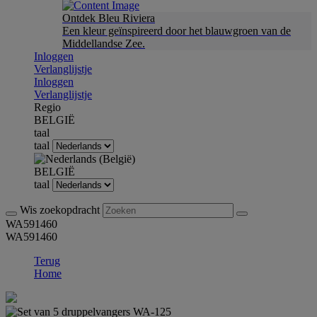
Ontdek Bleu Riviera
Een kleur geïnspireerd door het blauwgroen van de
Middellandse Zee.
Inloggen
Verlanglijstje
Inloggen
Verlanglijstje
Regio
BELGIË
taal
taal
BELGIË
taal
Wis zoekopdracht
WA591460
WA591460
Terug
Home