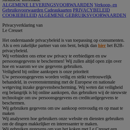
ALGEMENE LEVERINGSVOORWAARDEN
Verkoop- en
Gebruiksvoorwaarden Cadeaukaarten
PRIVACYBELEID
COOKIEBELEID
ALGEMENE GEBRUIKSVOORWAARDEN
Privacyverklaring van
Le Creuset
Het onderstaande privacybeleid is van toepassing op consumenten.
Als u een zakelijke partner van ons bent, bekijk dan
hier
het B2B-
privacybeleid.
Wij verbinden ons ertoe uw privacy te eerbiedigen en uw
persoonsgegevens te beschermen! Wij zullen altijd open zijn over
hoe en waarom we uw gegevens gebruiken.
Veiligheid bij online aankopen is onze prioriteit
Uw persoonsgegevens worden veilig en strikt vertrouwelijk
behandeld, in overeenstemming met de Europese en nationale
wetgeving inzake gegevensbescherming. Wij weten dat veiligheid
erg belangrijk is bij online aankopen, dus gebruiken wij de nieuwste
technologie om uw persoonsgegevens en creditcardgegevens te
beschermen.
Wij gebruiken gegevens om uw aankoop eenvoudig en op maat te
maken
Wij analyseren hoe gebruikers onze website en diensten gebruiken
om de dingen makkelijker en interessanter te maken.
Wij gebruiken gegevens om van het koken met Le Creuset een