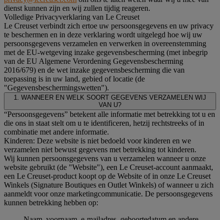
dienst kunnen zijn en wij zullen tijdig reageren.
Volledige Privacyverklaring van Le Creuset
Le Creuset verbindt zich ertoe uw persoonsgegevens en uw privacy
te beschermen en in deze verklaring wordt uitgelegd hoe wij uw
persoonsgegevens verzamelen en verwerken in overeenstemming
met de EU-wetgeving inzake gegevensbescherming (met inbegrip
van de EU Algemene Verordening Gegevensbescherming
2016/679) en de wet inzake gegevensbescherming die van
toepassing is in uw land, gebied of locatie (de
"Gegevensbeschermingswetten").
1. WANNEER EN WELK SOORT GEGEVENS VERZAMELEN WIJ
VAN U?
“Persoonsgegevens” betekent alle informatie met betrekking tot u en
die ons in staat stelt om u te identificeren, hetzij rechtstreeks of in
combinatie met andere informatie.
Kinderen: Deze website is niet bedoeld voor kinderen en we
verzamelen niet bewust gegevens met betrekking tot kinderen.
Wij kunnen persoonsgegevens van u verzamelen wanneer u onze
website gebruikt (de "Website"), een Le Creuset-account aanmaakt,
een Le Creuset-product koopt op de Website of in onze Le Creuset
Winkels (Signature Boutiques en Outlet Winkels) of wanneer u zich
aanmeldt voor onze marketingcommunicatie. De persoonsgegevens
kunnen betrekking hebben op:
Naam, voornaam, e-mailadres, geboortedatum en andere