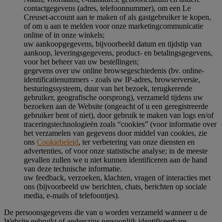
contactgegevens (adres, telefoonnummer), om een Le
Creuset-account aan te maken of als gastgebruiker te kopen,
of om u aan te melden voor onze marketingcommunicatie
online of in onze winkels;
uw aankoopgegevens, bijvoorbeeld datum en tijdstip van
aankoop, leveringsgegevens, product- en betalingsgegevens,
voor het beheer van uw bestellingen;
gegevens over uw online browsegeschiedenis (bv. online-
identificatienummers - zoals uw IP-adres, browserversie,
besturingssysteem, duur van het bezoek, terugkerende
gebruiker, geografische oorsprong), verzameld tijdens uw
bezoeken aan de Website (ongeacht of u een geregistreerde
gebruiker bent of niet), door gebruik te maken van logs en/of
traceringstechnologieën zoals “cookies” (voor informatie over
het verzamelen van gegevens door middel van cookies, zie
ons
Cookiebeleid
, ter verbetering van onze diensten en
advertenties, of voor onze statistische analyse; in de meeste
gevallen zullen we u niet kunnen identificeren aan de hand
van deze technische informatie.
uw feedback, verzoeken, klachten, vragen of interacties met
ons (bijvoorbeeld uw berichten, chats, berichten op sociale
media, e-mails of telefoontjes).
De persoonsgegevens die van u worden verzameld wanneer u de
Website gebruikt of anderszins persoonlijk identificeerbare