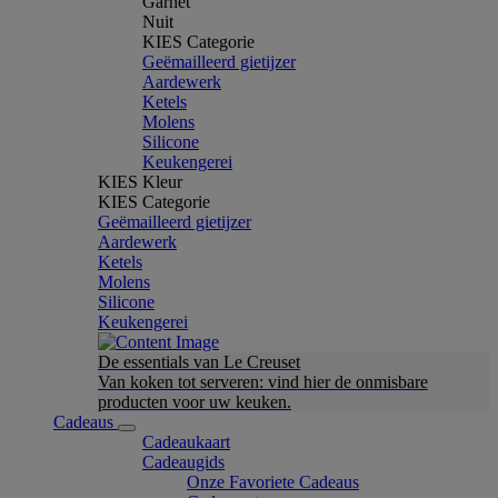
Garnet
Nuit
KIES Categorie
Geëmailleerd gietijzer
Aardewerk
Ketels
Molens
Silicone
Keukengerei
KIES Kleur
KIES Categorie
Geëmailleerd gietijzer
Aardewerk
Ketels
Molens
Silicone
Keukengerei
De essentials van Le Creuset
Van koken tot serveren: vind hier de onmisbare
producten voor uw keuken.
Cadeaus
Cadeaukaart
Cadeaugids
Onze Favoriete Cadeaus