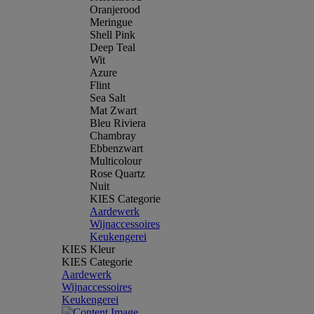
Oranjerood
Meringue
Shell Pink
Deep Teal
Wit
Azure
Flint
Sea Salt
Mat Zwart
Bleu Riviera
Chambray
Ebbenzwart
Multicolour
Rose Quartz
Nuit
KIES Categorie
Aardewerk
Wijnaccessoires
Keukengerei
KIES Kleur
KIES Categorie
Aardewerk
Wijnaccessoires
Keukengerei