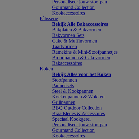
Personaliseer jouw stoofpan
Gourmand Collection
Kookaccessoires
Pâtisserie
Bekijk Alle Bakaccessoires
Bakplaten & Bakvormen
Bakvormen Sets
Cake & Muffinvormen
Taartvormen
Ramekins & Mini-Stoofpannetjes
Broodpannen & Cakevormen
Bakaccessoires
Koken
Bekijk Alles voor het Koken
Stoofpannen
Pannensets
Steel & Kookpannen
Koekenpannen & Wokken
Grillpannen
BBQ Outdoor Collection
Braadsledes & Accessoires
Speciaal Kookgerei
Personaliseer jouw stoofpan
Gourmand Collection
Kookaccessoires