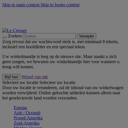
Skip to main content
Skip to footer content
Zomerse buitenmomenten met de BBQ Outdoor Collectie &
Thyme -
Shop Nu
De essentials van Le Creuset -
Ontdek Nu
Nieuwsbrieven: Registreer en bespaar 10%! -
Schrijf je nu in
Zoeken
Verwijder
Zorg ervoor dat uw wachtwoord sterk is, met minimaal 8 tekens,
inclusief een hoofdletter en een speciaal teken.
Uw winkelmandje is leeg op de nieuwe site. Maar maakt u zich
geen zorgen, we bewaren uw winkelmandje hier voor wanneer u
terug wilt komen.
Wissel van site
Blijf hier
Selecteer uw locatie
Selecteer uw locatie
Door uw locatie te veranderen, zal de inhoud van uw winkelwagen
worden verwijderd. Online gekochte artikelen kunnen alleen naar
het geselecteerde land worden verzonden.
Europa
Aziё / Oceaniё
Noord-Amerika
Zuid-Amerika