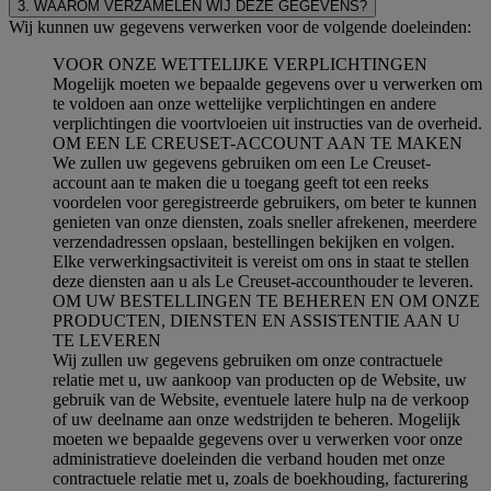
3. WAAROM VERZAMELEN WIJ DEZE GEGEVENS?
Wij kunnen uw gegevens verwerken voor de volgende doeleinden:
VOOR ONZE WETTELIJKE VERPLICHTINGEN
Mogelijk moeten we bepaalde gegevens over u verwerken om
te voldoen aan onze wettelijke verplichtingen en andere
verplichtingen die voortvloeien uit instructies van de overheid.
OM EEN LE CREUSET-ACCOUNT AAN TE MAKEN
We zullen uw gegevens gebruiken om een Le Creuset-
account aan te maken die u toegang geeft tot een reeks
voordelen voor geregistreerde gebruikers, om beter te kunnen
genieten van onze diensten, zoals sneller afrekenen, meerdere
verzendadressen opslaan, bestellingen bekijken en volgen.
Elke verwerkingsactiviteit is vereist om ons in staat te stellen
deze diensten aan u als Le Creuset-accounthouder te leveren.
OM UW BESTELLINGEN TE BEHEREN EN OM ONZE
PRODUCTEN, DIENSTEN EN ASSISTENTIE AAN U
TE LEVEREN
Wij zullen uw gegevens gebruiken om onze contractuele
relatie met u, uw aankoop van producten op de Website, uw
gebruik van de Website, eventuele latere hulp na de verkoop
of uw deelname aan onze wedstrijden te beheren. Mogelijk
moeten we bepaalde gegevens over u verwerken voor onze
administratieve doeleinden die verband houden met onze
contractuele relatie met u, zoals de boekhouding, facturering