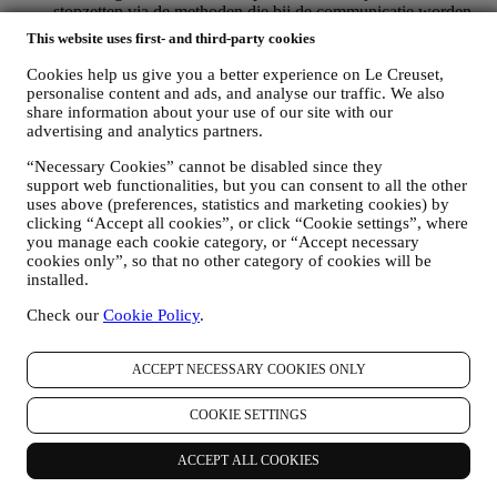
stopzetten via de methoden die bij de communicatie worden
weergegeven (om u bijvoorbeeld af te melden voor de
This website uses first- and third-party cookies
nieuwsbrief kunt u klikken op de afmeldlink onderaan elke e-
mail). Als u een Le Creuset account hebt, kunt u eenvoudig
Cookies help us give you a better experience on Le Creuset,
uw marketingvoorkeuren beheren. Als u onze
personalise content and ads, and analyse our traffic. We also
marketingactiviteiten wilt stopzetten, kunt u in ieder geval een
share information about your use of our site with our
e-mail sturen naar
privacy@lecreuset.com
. Wij zullen uw
advertising and analytics partners.
afmelding zo spoedig mogelijk verwerken, maar in sommige
“Necessary Cookies” cannot be disabled since they
gevallen kunt u nog enkele berichten ontvangen totdat de
support web functionalities, but you can consent to all the other
afmelding volledig is verwerkt.
uses above (preferences, statistics and marketing cookies) by
Weet dat wij uw contactgegevens en andere
clicking “Accept all cookies”, or click “Cookie settings”, where
persoonsgegevens niet doorgeven of verkopen aan andere
you manage each cookie category, or “Accept necessary
bedrijven voor hun marketingdoeleinden.
cookies only”, so that no other category of cookies will be
RE-TARGETING / OM ONZE AANBIEDINGEN AAN
installed.
TE PASSEN EN DE KLANTERVARING TE
VERBETEREN
Check our
Cookie Policy
.
Wij willen uw gegevens gebruiken om onze diensten en
aanbiedingen af te stemmen op uw behoeften en voorkeuren
om u een gepersonaliseerde Le Creuset-klantervaring te
ACCEPT NECESSARY COOKIES ONLY
bieden. Wij doen dit door uw gewoontes of interesses te
analyseren, bijvoorbeeld met betrekking tot de meest bekeken
COOKIE SETTINGS
producten, uw interactie met ons op sociale media, welke
pagina's van onze Website u bezoekt, welke inhoud van onze
ACCEPT ALL COOKIES
aanbiedingen u leest. Wij doen dit voornamelijk door en ook
in combinatie met uw gegevens en voorkeuren die worden