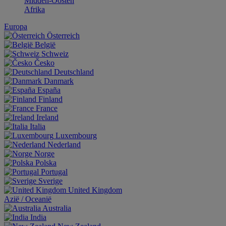
Midden-Oosten
Afrika
Europa
Österreich
België
Schweiz
Česko
Deutschland
Danmark
España
Finland
France
Ireland
Italia
Luxembourg
Nederland
Norge
Polska
Portugal
Sverige
United Kingdom
Aziё / Oceaniё
Australia
India