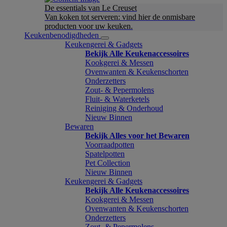
De essentials van Le Creuset
Van koken tot serveren: vind hier de onmisbare
producten voor uw keuken.
Keukenbenodigdheden
Keukengerei & Gadgets
Bekijk Alle Keukenaccessoires
Kookgerei & Messen
Ovenwanten & Keukenschorten
Onderzetters
Zout- & Pepermolens
Fluit- & Waterketels
Reiniging & Onderhoud
Nieuw Binnen
Bewaren
Bekijk Alles voor het Bewaren
Voorraadpotten
Spatelpotten
Pet Collection
Nieuw Binnen
Keukengerei & Gadgets
Bekijk Alle Keukenaccessoires
Kookgerei & Messen
Ovenwanten & Keukenschorten
Onderzetters
Zout- & Pepermolens