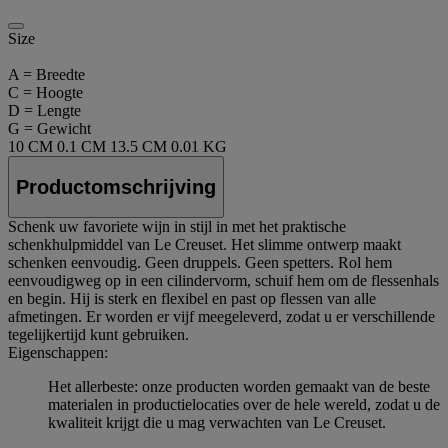
Size
A = Breedte
C = Hoogte
D = Lengte
G = Gewicht
10 CM
0.1 CM
13.5 CM
0.01 KG
Productomschrijving
Schenk uw favoriete wijn in stijl in met het praktische
schenkhulpmiddel van Le Creuset. Het slimme ontwerp maakt
schenken eenvoudig. Geen druppels. Geen spetters. Rol hem
eenvoudigweg op in een cilindervorm, schuif hem om de flessenhals
en begin. Hij is sterk en flexibel en past op flessen van alle
afmetingen. Er worden er vijf meegeleverd, zodat u er verschillende
tegelijkertijd kunt gebruiken.
Eigenschappen:
Het allerbeste: onze producten worden gemaakt van de beste
materialen in productielocaties over de hele wereld, zodat u de
kwaliteit krijgt die u mag verwachten van Le Creuset.