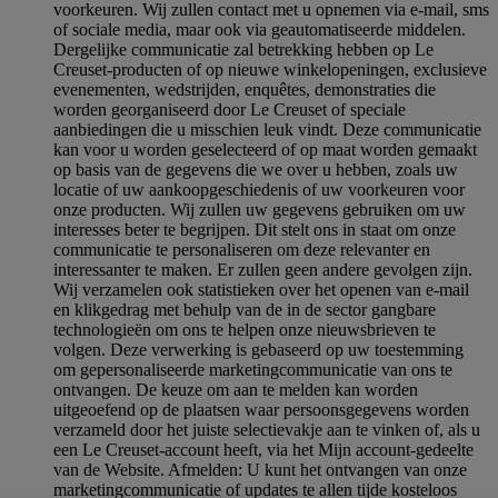
voorkeuren. Wij zullen contact met u opnemen via e-mail, sms
of sociale media, maar ook via geautomatiseerde middelen.
Dergelijke communicatie zal betrekking hebben op Le
Creuset-producten of op nieuwe winkelopeningen, exclusieve
evenementen, wedstrijden, enquêtes, demonstraties die
worden georganiseerd door Le Creuset of speciale
aanbiedingen die u misschien leuk vindt. Deze communicatie
kan voor u worden geselecteerd of op maat worden gemaakt
op basis van de gegevens die we over u hebben, zoals uw
locatie of uw aankoopgeschiedenis of uw voorkeuren voor
onze producten. Wij zullen uw gegevens gebruiken om uw
interesses beter te begrijpen. Dit stelt ons in staat om onze
communicatie te personaliseren om deze relevanter en
interessanter te maken. Er zullen geen andere gevolgen zijn.
Wij verzamelen ook statistieken over het openen van e-mail
en klikgedrag met behulp van de in de sector gangbare
technologieën om ons te helpen onze nieuwsbrieven te
volgen. Deze verwerking is gebaseerd op uw toestemming
om gepersonaliseerde marketingcommunicatie van ons te
ontvangen. De keuze om aan te melden kan worden
uitgeoefend op de plaatsen waar persoonsgegevens worden
verzameld door het juiste selectievakje aan te vinken of, als u
een Le Creuset-account heeft, via het Mijn account-gedeelte
van de Website.
Afmelden
: U kunt het ontvangen van onze
marketingcommunicatie of updates te allen tijde kosteloos