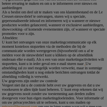
betere ervaring te maken en om u te informeren over nieuws en
aanbiedingen
Als u beslist om deel uit te maken van ons klantenbestand en de Le
Creuset-nieuwsbrief te ontvangen, sturen wij u speciale,
gepersonaliseerde inhoud en informeren wij u wanneer er nieuwe
producten worden gelanceerd, wanneer er exclusieve aanbiedingen,
showcooking- of komende evenementen zijn, of wanneer er speciale
promoties voor u zijn.
Afmelden:
U kunt het ontvangen van onze marketingcommunicatie op elk
moment kosteloos stopzetten via de methoden die bij de
communicatie worden weergegeven (bijvoorbeeld om u af te
melden voor de nieuwsbrief kunt u klikken op de afmeldlink
onderaan elke e-mail). Als u een van onze marketingactiviteiten wilt
stopzetten, kunt u in ieder geval een e-mail sturen naar
.
Uw
afmelding zal zo snel mogelijk worden verwerkt, maar in sommige
omstandigheden kunt u nog enkele berichten ontvangen totdat de
afmelding volledig is verwerkt.
Uw gegevens zijn onder uw controle
Vergeet niet dat u de controle hebt over uw gegevens en dat u uw
voorkeuren te allen tijde kunt beheren. U kunt erop rekenen dat wij
uw gegevens nooit zonder uw toestemming aan derden zullen
doorgeven voor hun eigen marketingdoeleinden. Voor informatie of
om uw privacyrechten uit te oefenen, kunt u ons mailen op
privacy@lecreuset.com
om ons te laten weten waar wij u mee van