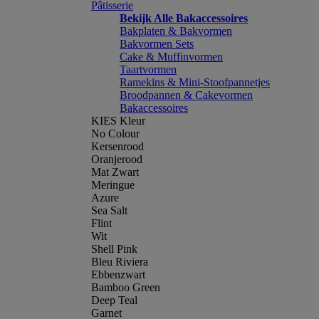
Pâtisserie
Bekijk Alle Bakaccessoires
Bakplaten & Bakvormen
Bakvormen Sets
Cake & Muffinvormen
Taartvormen
Ramekins & Mini-Stoofpannetjes
Broodpannen & Cakevormen
Bakaccessoires
KIES Kleur
No Colour
Kersenrood
Oranjerood
Mat Zwart
Meringue
Azure
Sea Salt
Flint
Wit
Shell Pink
Bleu Riviera
Ebbenzwart
Bamboo Green
Deep Teal
Garnet