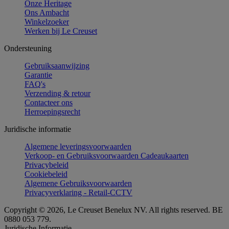
Onze Heritage
Ons Ambacht
Winkelzoeker
Werken bij Le Creuset
Ondersteuning
Gebruiksaanwijzing
Garantie
FAQ's
Verzending & retour
Contacteer ons
Herroepingsrecht
Juridische informatie
Algemene leveringsvoorwaarden
Verkoop- en Gebruiksvoorwaarden Cadeaukaarten
Privacybeleid
Cookiebeleid
Algemene Gebruiksvoorwaarden
Privacyverklaring - Retail-CCTV
Copyright © 2026, Le Creuset Benelux NV. All rights reserved. BE
0880 053 779.
Juridische Informatie