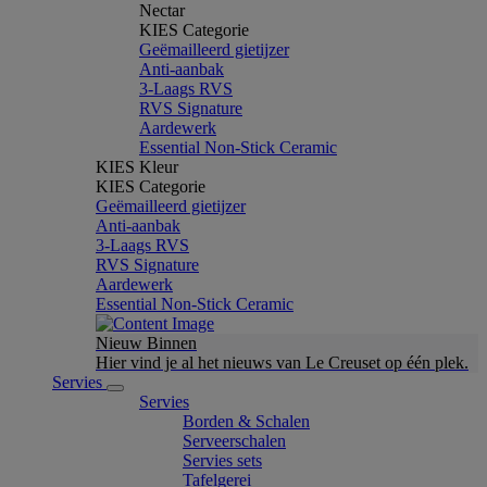
Nectar
KIES Categorie
Geëmailleerd gietijzer
Anti-aanbak
3-Laags RVS
RVS Signature
Aardewerk
Essential Non-Stick Ceramic
KIES Kleur
KIES Categorie
Geëmailleerd gietijzer
Anti-aanbak
3-Laags RVS
RVS Signature
Aardewerk
Essential Non-Stick Ceramic
Nieuw Binnen
Hier vind je al het nieuws van Le Creuset op één plek.
Servies
Servies
Borden & Schalen
Serveerschalen
Servies sets
Tafelgerei