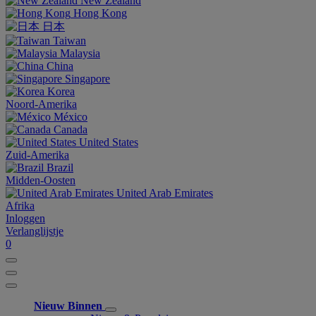
New Zealand
Hong Kong
日本
Taiwan
Malaysia
China
Singapore
Korea
Noord-Amerika
México
Canada
United States
Zuid-Amerika
Brazil
Midden-Oosten
United Arab Emirates
Afrika
Inloggen
Verlanglijstje
0
Nieuw Binnen