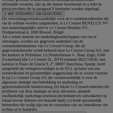
informatie verstrekt, zijn op die manier beschermd en u hebt de
privacyrechten die in paragraaf 8 hieronder worden uitgelegd.
2. WIE VERZAMELT UW GEGEVENS?
De verwerkingsverantwoordelijke voor de e-commercediensten die
via de website worden aangeboden, is Le Creuset BENELUX NV
met maatschappelijke zetel te Le Creuset Benelux NV,
Drukpersstraat 4, 1000 Brussel, België.
Als u ermee instemt om marketingboodschappen van ons te
ontvangen, worden uw gegevens onderdeel van de
consumentendatabase van Le Creuset Group, die als
gegevensbeheerder wordt beheerd door Le Creuset Group AG, met
het kantoor in Hofstrasse 1A,Neuhofstrasse 4 , Baar, Zugo, 6340
Zwitserland (die Le Creuset SL, BTW-nummer B62153630, met
kantoor in Paseo de Gracia 9, 2º, 08007 Barcelona, Spanje, heeft
aangesteld als vertegenwoordiger in de EU), op basis van een
overeenkomst tot gezamenlijke zeggenschap die in wezen voorziet
in (a) Le Creuset Group AG die verantwoordelijk is voor de
algemene strategie met betrekking tot marketing en
gepersonaliseerde klantervaring; (b) lokale Le Creuset-entiteiten die
profiteren van deze strategie en deze uitvoeren, alsmede
onafhankelijk marketingcommunicatie/initiatieven ontwikkelen op
lokaal niveau (binnen een bepaald land); (c) beide gezamenlijk
beheerders die nodig zijn om de verzoeken van uw betrokkene om
rechten af te handelen.