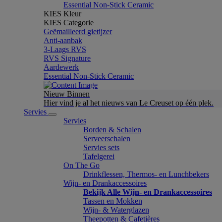
Essential Non-Stick Ceramic
KIES Kleur
KIES Categorie
Geëmailleerd gietijzer
Anti-aanbak
3-Laags RVS
RVS Signature
Aardewerk
Essential Non-Stick Ceramic
Nieuw Binnen
Hier vind je al het nieuws van Le Creuset op één plek.
Servies
Servies
Borden & Schalen
Serveerschalen
Servies sets
Tafelgerei
On The Go
Drinkflessen, Thermos- en Lunchbekers
Wijn- en Drankaccessoires
Bekijk Alle Wijn- en Drankaccessoires
Tassen en Mokken
Wijn- & Waterglazen
Theepotten & Cafetières