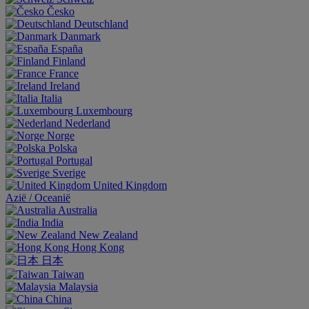
Česko
Deutschland
Danmark
España
Finland
France
Ireland
Italia
Luxembourg
Nederland
Norge
Polska
Portugal
Sverige
United Kingdom
Aziё / Oceaniё
Australia
India
New Zealand
Hong Kong
日本
Taiwan
Malaysia
China