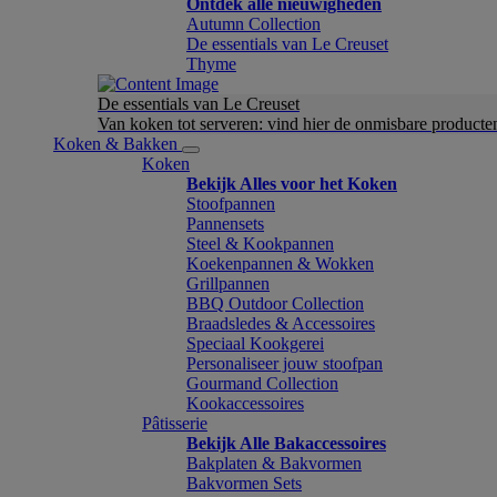
Ontdek alle nieuwigheden
Autumn Collection
De essentials van Le Creuset
Thyme
De essentials van Le Creuset
Van koken tot serveren: vind hier de onmisbare product
Koken & Bakken
Koken
Bekijk Alles voor het Koken
Stoofpannen
Pannensets
Steel & Kookpannen
Koekenpannen & Wokken
Grillpannen
BBQ Outdoor Collection
Braadsledes & Accessoires
Speciaal Kookgerei
Personaliseer jouw stoofpan
Gourmand Collection
Kookaccessoires
Pâtisserie
Bekijk Alle Bakaccessoires
Bakplaten & Bakvormen
Bakvormen Sets