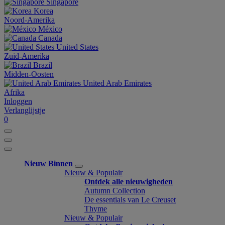
Singapore
Korea
Noord-Amerika
México
Canada
United States
Zuid-Amerika
Brazil
Midden-Oosten
United Arab Emirates
Afrika
Inloggen
Verlanglijstje
0
Nieuw Binnen
Nieuw & Populair
Ontdek alle nieuwigheden
Autumn Collection
De essentials van Le Creuset
Thyme
Nieuw & Populair