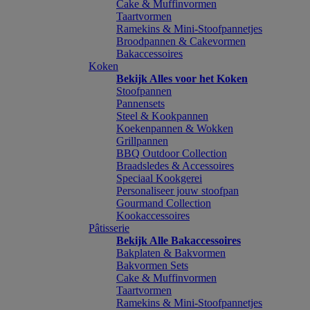
Cake & Muffinvormen
Taartvormen
Ramekins & Mini-Stoofpannetjes
Broodpannen & Cakevormen
Bakaccessoires
Koken
Bekijk Alles voor het Koken
Stoofpannen
Pannensets
Steel & Kookpannen
Koekenpannen & Wokken
Grillpannen
BBQ Outdoor Collection
Braadsledes & Accessoires
Speciaal Kookgerei
Personaliseer jouw stoofpan
Gourmand Collection
Kookaccessoires
Pâtisserie
Bekijk Alle Bakaccessoires
Bakplaten & Bakvormen
Bakvormen Sets
Cake & Muffinvormen
Taartvormen
Ramekins & Mini-Stoofpannetjes