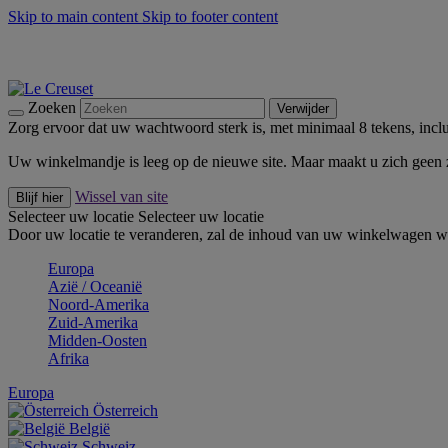
Skip to main content
Skip to footer content
Zomerse buitenmomenten met de BBQ Outdoor Collectie & Thy
De essentials van Le Creuset -
Ontdek Nu
Nieuwsbrieven: Registreer en bespaar 10%! -
Schrijf je nu in
Zoeken
Verwijder
Zorg ervoor dat uw wachtwoord sterk is, met minimaal 8 tekens, inclus
Uw winkelmandje is leeg op de nieuwe site. Maar maakt u zich geen
Wissel van site
Blijf hier
Selecteer uw locatie
Selecteer uw locatie
Door uw locatie te veranderen, zal de inhoud van uw winkelwagen wo
Europa
Aziё / Oceaniё
Noord-Amerika
Zuid-Amerika
Midden-Oosten
Afrika
Europa
Österreich
België
Schweiz