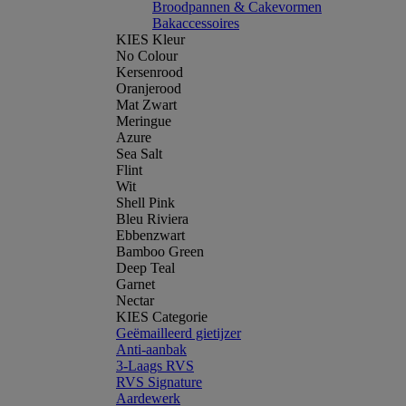
Broodpannen & Cakevormen
Bakaccessoires
KIES Kleur
No Colour
Kersenrood
Oranjerood
Mat Zwart
Meringue
Azure
Sea Salt
Flint
Wit
Shell Pink
Bleu Riviera
Ebbenzwart
Bamboo Green
Deep Teal
Garnet
Nectar
KIES Categorie
Geëmailleerd gietijzer
Anti-aanbak
3-Laags RVS
RVS Signature
Aardewerk