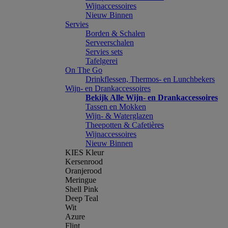
Wijnaccessoires
Nieuw Binnen
Servies
Borden & Schalen
Serveerschalen
Servies sets
Tafelgerei
On The Go
Drinkflessen, Thermos- en Lunchbekers
Wijn- en Drankaccessoires
Bekijk Alle Wijn- en Drankaccessoires
Tassen en Mokken
Wijn- & Waterglazen
Theepotten & Cafetières
Wijnaccessoires
Nieuw Binnen
KIES Kleur
Kersenrood
Oranjerood
Meringue
Shell Pink
Deep Teal
Wit
Azure
Flint