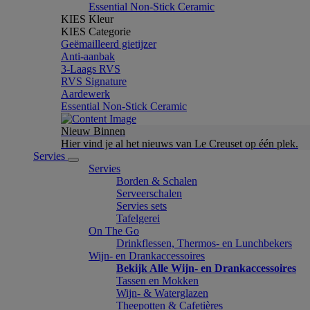
Essential Non-Stick Ceramic
KIES Kleur
KIES Categorie
Geëmailleerd gietijzer
Anti-aanbak
3-Laags RVS
RVS Signature
Aardewerk
Essential Non-Stick Ceramic
Nieuw Binnen
Hier vind je al het nieuws van Le Creuset op één plek.
Servies
Servies
Borden & Schalen
Serveerschalen
Servies sets
Tafelgerei
On The Go
Drinkflessen, Thermos- en Lunchbekers
Wijn- en Drankaccessoires
Bekijk Alle Wijn- en Drankaccessoires
Tassen en Mokken
Wijn- & Waterglazen
Theepotten & Cafetières