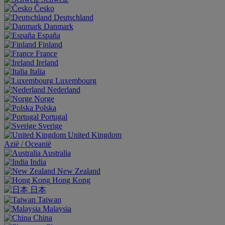
Česko
Deutschland
Danmark
España
Finland
France
Ireland
Italia
Luxembourg
Nederland
Norge
Polska
Portugal
Sverige
United Kingdom
Aziё / Oceaniё
Australia
India
New Zealand
Hong Kong
日本
Taiwan
Malaysia
China