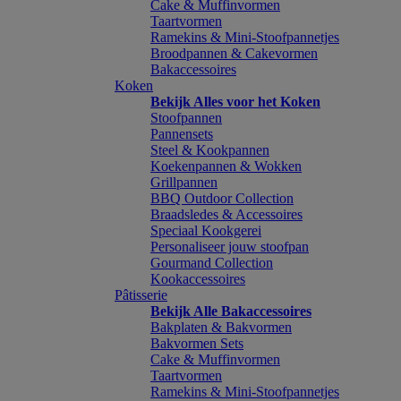
Cake & Muffinvormen
Taartvormen
Ramekins & Mini-Stoofpannetjes
Broodpannen & Cakevormen
Bakaccessoires
Koken
Bekijk Alles voor het Koken
Stoofpannen
Pannensets
Steel & Kookpannen
Koekenpannen & Wokken
Grillpannen
BBQ Outdoor Collection
Braadsledes & Accessoires
Speciaal Kookgerei
Personaliseer jouw stoofpan
Gourmand Collection
Kookaccessoires
Pâtisserie
Bekijk Alle Bakaccessoires
Bakplaten & Bakvormen
Bakvormen Sets
Cake & Muffinvormen
Taartvormen
Ramekins & Mini-Stoofpannetjes