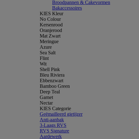
Broodpannen & Cakevormen
Bakaccessoires
KIES Kleur
No Colour
Kersenrood
Oranjerood
Mat Zwart
Meringue
Azure
Sea Salt
Flint
Wit
Shell Pink
Bleu Riviera
Ebbenzwart
Bamboo Green
Deep Teal
Garnet
Nectar
KIES Categorie
Geëmailleerd gietijzer
Anti-aanbak
3-Laags RVS
RVS Signature
Aardewerk