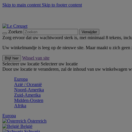
Skip to main content
Skip to footer content
Zomerse buitenmomenten met de BBQ Outdoor Collectie & Thy
De essentials van Le Creuset -
Ontdek Nu
Nieuwsbrieven: Registreer en bespaar 10%! -
Schrijf je nu in
Zoeken
Verwijder
Zorg ervoor dat uw wachtwoord sterk is, met minimaal 8 tekens, inclus
Uw winkelmandje is leeg op de nieuwe site. Maar maakt u zich geen
Wissel van site
Blijf hier
Selecteer uw locatie
Selecteer uw locatie
Door uw locatie te veranderen, zal de inhoud van uw winkelwagen wo
Europa
Aziё / Oceaniё
Noord-Amerika
Zuid-Amerika
Midden-Oosten
Afrika
Europa
Österreich
België
Schweiz