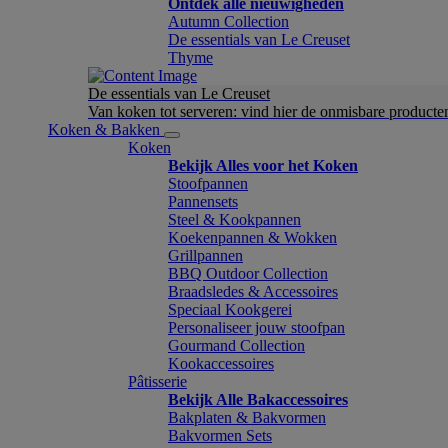
Ontdek alle nieuwigheden
Autumn Collection
De essentials van Le Creuset
Thyme
De essentials van Le Creuset
Van koken tot serveren: vind hier de onmisbare product
Koken & Bakken
Koken
Bekijk Alles voor het Koken
Stoofpannen
Pannensets
Steel & Kookpannen
Koekenpannen & Wokken
Grillpannen
BBQ Outdoor Collection
Braadsledes & Accessoires
Speciaal Kookgerei
Personaliseer jouw stoofpan
Gourmand Collection
Kookaccessoires
Pâtisserie
Bekijk Alle Bakaccessoires
Bakplaten & Bakvormen
Bakvormen Sets