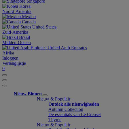
Singapore
Korea
Noord-Amerika
México
Canada
United States
Zuid-Amerika
Brazil
Midden-Oosten
United Arab Emirates
Afrika
Inloggen
Verlanglijstje
0
Nieuw Binnen
Nieuw & Populair
Ontdek alle nieuwigheden
Autumn Collection
De essentials van Le Creuset
Thyme
Nieuw & Populair