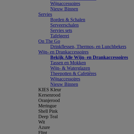
Wijnaccessoires
Nieuw Binnen
Servies
Borden & Schalen
Serveerschalen
Servies sets
Tafelgerei
On The Go
Drinkflessen, Thermos- en Lunchbekers
Wijn- en Drankaccessoires
Bekijk Alle Wijn- en Drankaccessoires
Tassen en Mokken
Wijn- & Waterglazen
Theepotten & Cafetières
Wijnaccessoires
Nieuw Binnen
KIES Kleur
Kersenrood
Oranjerood
Meringue
Shell Pink
Deep Teal
Wit
Azure
Flint