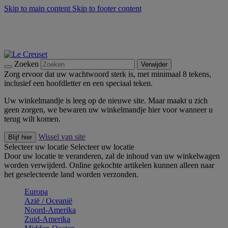
Skip to main content
Skip to footer content
Zomerse buitenmomenten met de BBQ Outdoor Collectie &
Thyme -
Shop Nu
De essentials van Le Creuset -
Ontdek Nu
Nieuwsbrieven: Registreer en bespaar 10%! -
Schrijf je nu in
Zoeken
Verwijder
Zorg ervoor dat uw wachtwoord sterk is, met minimaal 8 tekens,
inclusief een hoofdletter en een speciaal teken.
Uw winkelmandje is leeg op de nieuwe site. Maar maakt u zich
geen zorgen, we bewaren uw winkelmandje hier voor wanneer u
terug wilt komen.
Wissel van site
Blijf hier
Selecteer uw locatie
Selecteer uw locatie
Door uw locatie te veranderen, zal de inhoud van uw winkelwagen
worden verwijderd. Online gekochte artikelen kunnen alleen naar
het geselecteerde land worden verzonden.
Europa
Aziё / Oceaniё
Noord-Amerika
Zuid-Amerika