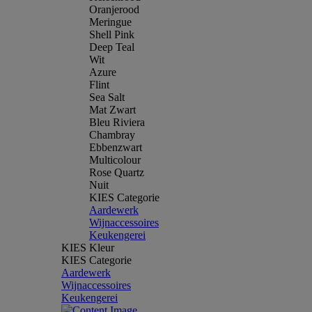
Oranjerood
Meringue
Shell Pink
Deep Teal
Wit
Azure
Flint
Sea Salt
Mat Zwart
Bleu Riviera
Chambray
Ebbenzwart
Multicolour
Rose Quartz
Nuit
KIES Categorie
Aardewerk
Wijnaccessoires
Keukengerei
KIES Kleur
KIES Categorie
Aardewerk
Wijnaccessoires
Keukengerei