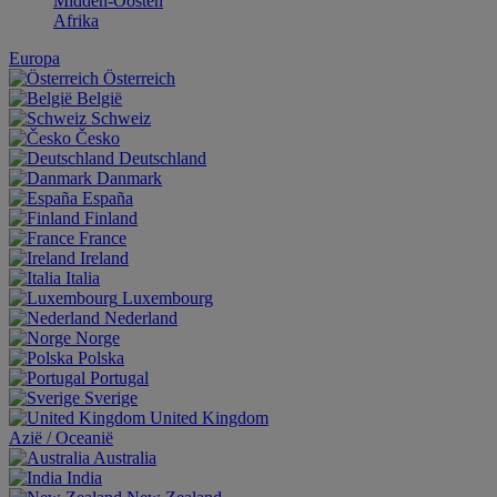
Midden-Oosten
Afrika
Europa
Österreich
België
Schweiz
Česko
Deutschland
Danmark
España
Finland
France
Ireland
Italia
Luxembourg
Nederland
Norge
Polska
Portugal
Sverige
United Kingdom
Aziё / Oceaniё
Australia
India