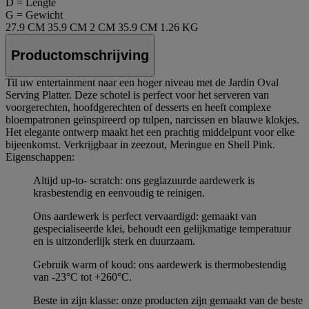
D = Lengte
G = Gewicht
27.9 CM
35.9 CM
2 CM
35.9 CM
1.26 KG
Productomschrijving
Til uw entertainment naar een hoger niveau met de Jardin Oval
Serving Platter. Deze schotel is perfect voor het serveren van
voorgerechten, hoofdgerechten of desserts en heeft complexe
bloempatronen geïnspireerd op tulpen, narcissen en blauwe klokjes.
Het elegante ontwerp maakt het een prachtig middelpunt voor elke
bijeenkomst. Verkrijgbaar in zeezout, Meringue en Shell Pink.
Eigenschappen:
Altijd up-to- scratch: ons geglazuurde aardewerk is
krasbestendig en eenvoudig te reinigen.
Ons aardewerk is perfect vervaardigd: gemaakt van
gespecialiseerde klei, behoudt een gelijkmatige temperatuur
en is uitzonderlijk sterk en duurzaam.
Gebruik warm of koud: ons aardewerk is thermobestendig
van -23°C tot +260°C.
Beste in zijn klasse: onze producten zijn gemaakt van de beste