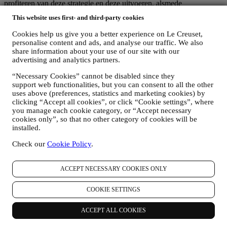
profiteren van deze strategie en deze uitvoeren, alsmede
onafhankelijk marketingcommunicatie/initiatieven ontwikkelen op
This website uses first- and third-party cookies
lokaal niveau (binnen een bepaald land); (c) beide gezamenlijk
beheerders die nodig zijn om de verzoeken van uw betrokkene om
Cookies help us give you a better experience on Le Creuset,
rechten af te handelen.
personalise content and ads, and analyse our traffic. We also
3. WAAROM VERZAMELEN WIJ DEZE GEGEVENS?
share information about your use of our site with our
Wij kunnen uw gegevens verwerken voor de volgende doeleinden:
advertising and analytics partners.
“Necessary Cookies” cannot be disabled since they
VOOR ONZE WETTELIJKE VERPLICHTINGEN
support web functionalities, but you can consent to all the other
Mogelijk moeten we bepaalde gegevens over u verwerken om
uses above (preferences, statistics and marketing cookies) by
te voldoen aan onze wettelijke verplichtingen en andere
clicking “Accept all cookies”, or click “Cookie settings”, where
verplichtingen die voortvloeien uit instructies van de overheid.
you manage each cookie category, or “Accept necessary
OM EEN LE CREUSET-ACCOUNT AAN TE MAKEN
cookies only”, so that no other category of cookies will be
We zullen uw gegevens gebruiken om een Le Creuset-
installed.
account aan te maken die u toegang geeft tot een reeks
voordelen voor geregistreerde gebruikers, om beter te kunnen
Check our
Cookie Policy
.
genieten van onze diensten, zoals sneller afrekenen, meerdere
verzendadressen opslaan, bestellingen bekijken en volgen.
Elke verwerkingsactiviteit is vereist om ons in staat te stellen
ACCEPT NECESSARY COOKIES ONLY
deze diensten aan u als Le Creuset-accounthouder te leveren.
OM UW BESTELLINGEN TE BEHEREN EN OM ONZE
COOKIE SETTINGS
PRODUCTEN, DIENSTEN EN ASSISTENTIE AAN U
TE LEVEREN
ACCEPT ALL COOKIES
Wij zullen uw gegevens gebruiken om onze contractuele
relatie met u, uw aankoop van producten op de Website, uw