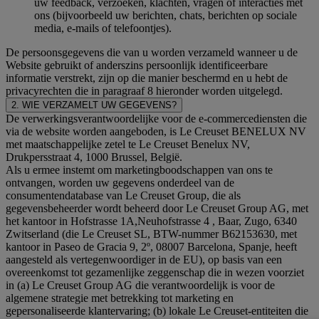
uw feedback, verzoeken, klachten, vragen of interacties met
ons (bijvoorbeeld uw berichten, chats, berichten op sociale
media, e-mails of telefoontjes).
De persoonsgegevens die van u worden verzameld wanneer u de
Website gebruikt of anderszins persoonlijk identificeerbare
informatie verstrekt, zijn op die manier beschermd en u hebt de
privacyrechten die in paragraaf 8 hieronder worden uitgelegd.
2. WIE VERZAMELT UW GEGEVENS?
De verwerkingsverantwoordelijke voor de e-commercediensten die
via de website worden aangeboden, is Le Creuset BENELUX NV
met maatschappelijke zetel te Le Creuset Benelux NV,
Drukpersstraat 4, 1000 Brussel, België.
Als u ermee instemt om marketingboodschappen van ons te
ontvangen, worden uw gegevens onderdeel van de
consumentendatabase van Le Creuset Group, die als
gegevensbeheerder wordt beheerd door Le Creuset Group AG, met
het kantoor in Hofstrasse 1A,Neuhofstrasse 4 , Baar, Zugo, 6340
Zwitserland (die Le Creuset SL, BTW-nummer B62153630, met
kantoor in Paseo de Gracia 9, 2º, 08007 Barcelona, Spanje, heeft
aangesteld als vertegenwoordiger in de EU), op basis van een
overeenkomst tot gezamenlijke zeggenschap die in wezen voorziet
in (a) Le Creuset Group AG die verantwoordelijk is voor de
algemene strategie met betrekking tot marketing en
gepersonaliseerde klantervaring; (b) lokale Le Creuset-entiteiten die