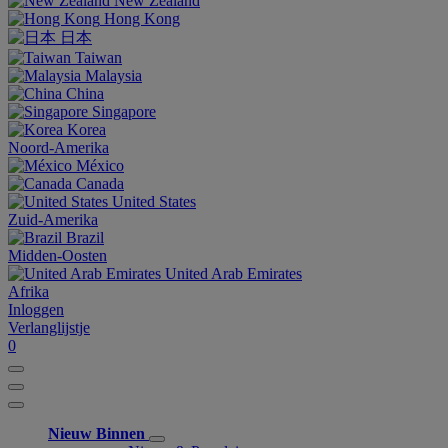
New Zealand
Hong Kong
日本
Taiwan
Malaysia
China
Singapore
Korea
Noord-Amerika
México
Canada
United States
Zuid-Amerika
Brazil
Midden-Oosten
United Arab Emirates
Afrika
Inloggen
Verlanglijstje
0
Nieuw Binnen