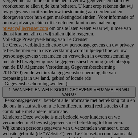
Vergeet niet dat u de controle hebt over uw gegevens en dat u uw
voorkeuren te allen tijde kunt beheren. U kunt erop rekenen dat wij
uw gegevens nooit zonder uw toestemming aan derden zullen
doorgeven voor hun eigen marketingdoeleinden. Voor informatie of
om uw privacyrechten uit te oefenen, kunt u ons mailen op
privacy@lecreuset.com
om ons te laten weten waar wij u mee van
dienst kunnen zijn en wij zullen tijdig reageren.
Volledige Privacyverklaring van Le Creuset
Le Creuset verbindt zich ertoe uw persoonsgegevens en uw privacy
te beschermen en in deze verklaring wordt uitgelegd hoe wij uw
persoonsgegevens verzamelen en verwerken in overeenstemming
met de EU-wetgeving inzake gegevensbescherming (met inbegrip
van de EU Algemene Verordening Gegevensbescherming
2016/679) en de wet inzake gegevensbescherming die van
toepassing is in uw land, gebied of locatie (de
"Gegevensbeschermingswetten").
1. WANNEER EN WELK SOORT GEGEVENS VERZAMELEN WIJ
VAN U?
“Persoonsgegevens” betekent alle informatie met betrekking tot u en
die ons in staat stelt om u te identificeren, hetzij rechtstreeks of in
combinatie met andere informatie.
Kinderen: Deze website is niet bedoeld voor kinderen en we
verzamelen niet bewust gegevens met betrekking tot kinderen.
Wij kunnen persoonsgegevens van u verzamelen wanneer u onze
website gebruikt (de "Website"), een Le Creuset-account aanmaakt,