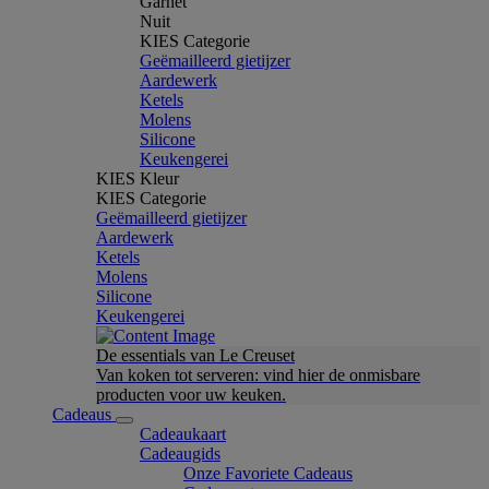
Garnet
Nuit
KIES Categorie
Geëmailleerd gietijzer
Aardewerk
Ketels
Molens
Silicone
Keukengerei
KIES Kleur
KIES Categorie
Geëmailleerd gietijzer
Aardewerk
Ketels
Molens
Silicone
Keukengerei
De essentials van Le Creuset
Van koken tot serveren: vind hier de onmisbare
producten voor uw keuken.
Cadeaus
Cadeaukaart
Cadeaugids
Onze Favoriete Cadeaus