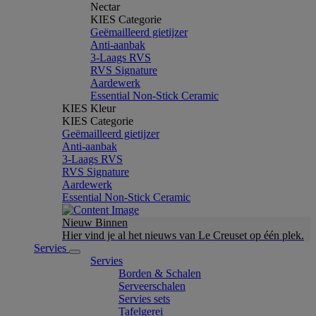
Nectar
KIES Categorie
Geëmailleerd gietijzer
Anti-aanbak
3-Laags RVS
RVS Signature
Aardewerk
Essential Non-Stick Ceramic
KIES Kleur
KIES Categorie
Geëmailleerd gietijzer
Anti-aanbak
3-Laags RVS
RVS Signature
Aardewerk
Essential Non-Stick Ceramic
Nieuw Binnen
Hier vind je al het nieuws van Le Creuset op één plek.
Servies
Servies
Borden & Schalen
Serveerschalen
Servies sets
Tafelgerei