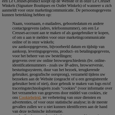
een Le Creuset-product koopt op de Website of in onze Le Creuset
Winkels (Signature Boutiques en Outlet Winkels) of wanneer u zich
aanmeldt voor onze marketingcommunicatie. De persoonsgegevens
kunnen betrekking hebben op:
Naam, voornaam, e-mailadres, geboortedatum en andere
contactgegevens (adres, telefoonnummer), om een Le
Creuset-account aan te maken of als gastgebruiker te kopen,
of om u aan te melden voor onze marketingcommunicatie
online of in onze winkels;
uw aankoopgegevens, bijvoorbeeld datum en tijdstip van
aankoop, leveringsgegevens, product- en betalingsgegevens,
voor het beheer van uw bestellingen;
gegevens over uw online browsegeschiedenis (bv. online-
identificatienummers - zoals uw IP-adres, browserversie,
besturingssysteem, duur van het bezoek, terugkerende
gebruiker, geografische oorsprong), verzameld tijdens uw
bezoeken aan de Website (ongeacht of u een geregistreerde
gebruiker bent of niet), door gebruik te maken van logs en/of
traceringstechnologieën zoals “cookies” (voor informatie over
het verzamelen van gegevens door middel van cookies, zie
ons
Cookiebeleid
, ter verbetering van onze diensten en
advertenties, of voor onze statistische analyse; in de meeste
gevallen zullen we u niet kunnen identificeren aan de hand
van deze technische informatie.