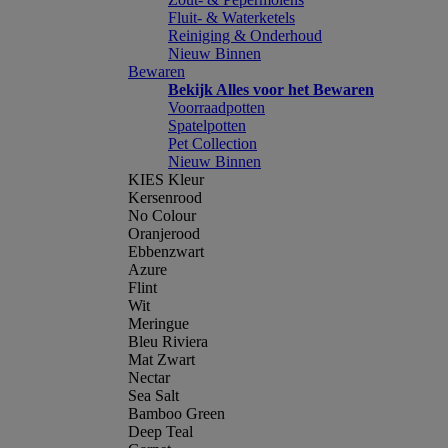
Fluit- & Waterketels
Reiniging & Onderhoud
Nieuw Binnen
Bewaren
Bekijk Alles voor het Bewaren
Voorraadpotten
Spatelpotten
Pet Collection
Nieuw Binnen
KIES Kleur
Kersenrood
No Colour
Oranjerood
Ebbenzwart
Azure
Flint
Wit
Meringue
Bleu Riviera
Mat Zwart
Nectar
Sea Salt
Bamboo Green
Deep Teal