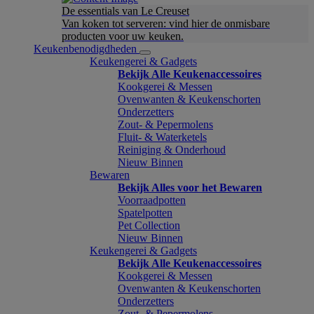
De essentials van Le Creuset
Van koken tot serveren: vind hier de onmisbare
producten voor uw keuken.
Keukenbenodigdheden
Keukengerei & Gadgets
Bekijk Alle Keukenaccessoires
Kookgerei & Messen
Ovenwanten & Keukenschorten
Onderzetters
Zout- & Pepermolens
Fluit- & Waterketels
Reiniging & Onderhoud
Nieuw Binnen
Bewaren
Bekijk Alles voor het Bewaren
Voorraadpotten
Spatelpotten
Pet Collection
Nieuw Binnen
Keukengerei & Gadgets
Bekijk Alle Keukenaccessoires
Kookgerei & Messen
Ovenwanten & Keukenschorten
Onderzetters
Zout- & Pepermolens