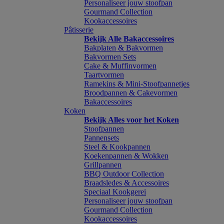
Personaliseer jouw stoofpan
Gourmand Collection
Kookaccessoires
Pâtisserie
Bekijk Alle Bakaccessoires
Bakplaten & Bakvormen
Bakvormen Sets
Cake & Muffinvormen
Taartvormen
Ramekins & Mini-Stoofpannetjes
Broodpannen & Cakevormen
Bakaccessoires
Koken
Bekijk Alles voor het Koken
Stoofpannen
Pannensets
Steel & Kookpannen
Koekenpannen & Wokken
Grillpannen
BBQ Outdoor Collection
Braadsledes & Accessoires
Speciaal Kookgerei
Personaliseer jouw stoofpan
Gourmand Collection
Kookaccessoires