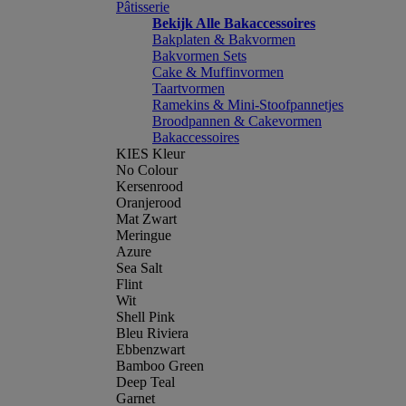
Pâtisserie
Bekijk Alle Bakaccessoires
Bakplaten & Bakvormen
Bakvormen Sets
Cake & Muffinvormen
Taartvormen
Ramekins & Mini-Stoofpannetjes
Broodpannen & Cakevormen
Bakaccessoires
KIES Kleur
No Colour
Kersenrood
Oranjerood
Mat Zwart
Meringue
Azure
Sea Salt
Flint
Wit
Shell Pink
Bleu Riviera
Ebbenzwart
Bamboo Green
Deep Teal
Garnet