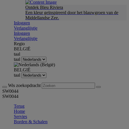
Ontdek Bleu Riviera
Een kleur geïnspireerd door het blauwgroen van de
Middellandse Zee.
Inloggen
Verlanglijstje
Inloggen
Verlanglijstje
Regio
BELGIË
taal
taal
BELGIË
taal
Wis zoekopdracht
SW0044
SW0044
Terug
Home
Servies
Borden & Schalen