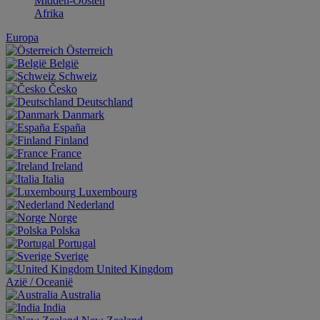
Midden-Oosten
Afrika
Europa
Österreich
België
Schweiz
Česko
Deutschland
Danmark
España
Finland
France
Ireland
Italia
Luxembourg
Nederland
Norge
Polska
Portugal
Sverige
United Kingdom
Aziё / Oceaniё
Australia
India