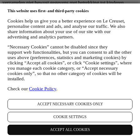
verzamelen niet bewust gegevens met betrekking tot kinderen.
Wij kunnen persoonsgegevens van u verzamelen wanneer u onze
This website uses first- and third-party cookies
website gebruikt (de "Website"), een Le Creuset-account aanmaakt,
een Le Creuset-product koopt op de Website of in onze Le Creuset
Cookies help us give you a better experience on Le Creuset,
Winkels (Signature Boutiques en Outlet Winkels) of wanneer u zich
personalise content and ads, and analyse our traffic. We also
aanmeldt voor onze marketingcommunicatie. De persoonsgegevens
share information about your use of our site with our
kunnen betrekking hebben op:
advertising and analytics partners.
Naam, voornaam, e-mailadres, geboortedatum en andere
“Necessary Cookies” cannot be disabled since they
support web functionalities, but you can consent to all the other
contactgegevens (adres, telefoonnummer), om een Le
uses above (preferences, statistics and marketing cookies) by
Creuset-account aan te maken of als gastgebruiker te kopen,
clicking “Accept all cookies”, or click “Cookie settings”, where
of om u aan te melden voor onze marketingcommunicatie
you manage each cookie category, or “Accept necessary
online of in onze winkels;
cookies only”, so that no other category of cookies will be
uw aankoopgegevens, bijvoorbeeld datum en tijdstip van
installed.
aankoop, leveringsgegevens, product- en betalingsgegevens,
voor het beheer van uw bestellingen;
Check our
Cookie Policy
.
gegevens over uw online browsegeschiedenis (bv. online-
identificatienummers - zoals uw IP-adres, browserversie,
besturingssysteem, duur van het bezoek, terugkerende
ACCEPT NECESSARY COOKIES ONLY
gebruiker, geografische oorsprong), verzameld tijdens uw
bezoeken aan de Website (ongeacht of u een geregistreerde
COOKIE SETTINGS
gebruiker bent of niet), door gebruik te maken van logs en/of
traceringstechnologieën zoals “cookies” (voor informatie over
ACCEPT ALL COOKIES
het verzamelen van gegevens door middel van cookies, zie
ons
Cookiebeleid
, ter verbetering van onze diensten en