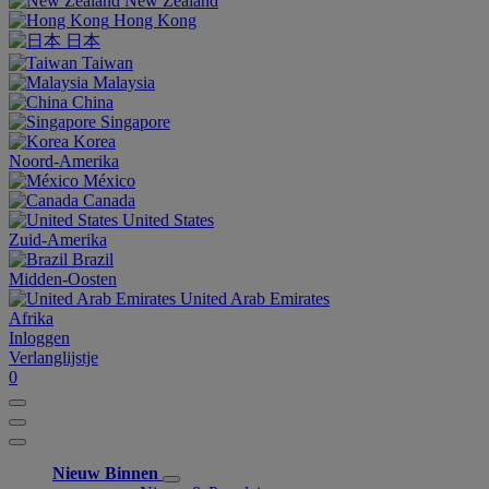
New Zealand
Hong Kong
日本
Taiwan
Malaysia
China
Singapore
Korea
Noord-Amerika
México
Canada
United States
Zuid-Amerika
Brazil
Midden-Oosten
United Arab Emirates
Afrika
Inloggen
Verlanglijstje
0
Nieuw Binnen