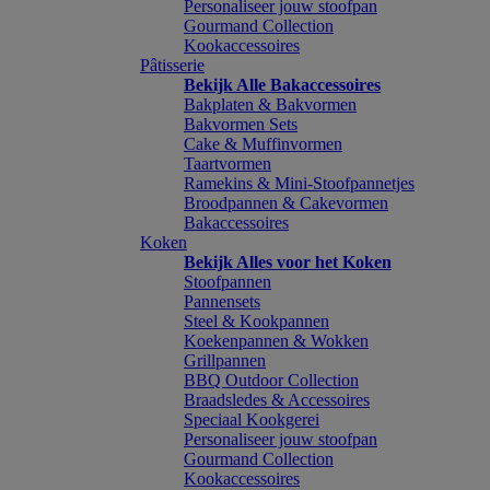
Personaliseer jouw stoofpan
Gourmand Collection
Kookaccessoires
Pâtisserie
Bekijk Alle Bakaccessoires
Bakplaten & Bakvormen
Bakvormen Sets
Cake & Muffinvormen
Taartvormen
Ramekins & Mini-Stoofpannetjes
Broodpannen & Cakevormen
Bakaccessoires
Koken
Bekijk Alles voor het Koken
Stoofpannen
Pannensets
Steel & Kookpannen
Koekenpannen & Wokken
Grillpannen
BBQ Outdoor Collection
Braadsledes & Accessoires
Speciaal Kookgerei
Personaliseer jouw stoofpan
Gourmand Collection
Kookaccessoires