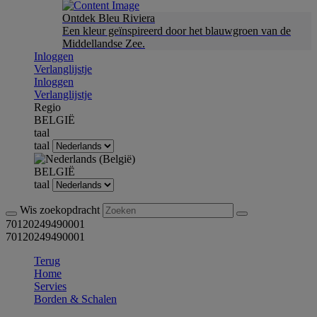
Ontdek Bleu Riviera
Een kleur geïnspireerd door het blauwgroen van de
Middellandse Zee.
Inloggen
Verlanglijstje
Inloggen
Verlanglijstje
Regio
BELGIË
taal
taal
BELGIË
taal
Wis zoekopdracht
70120249490001
70120249490001
Terug
Home
Servies
Borden & Schalen