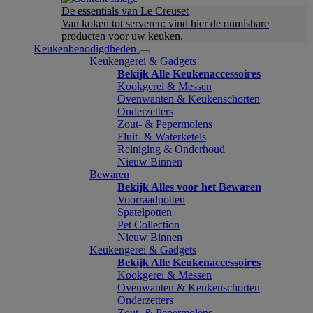
De essentials van Le Creuset
Van koken tot serveren: vind hier de onmisbare
producten voor uw keuken.
Keukenbenodigdheden
Keukengerei & Gadgets
Bekijk Alle Keukenaccessoires
Kookgerei & Messen
Ovenwanten & Keukenschorten
Onderzetters
Zout- & Pepermolens
Fluit- & Waterketels
Reiniging & Onderhoud
Nieuw Binnen
Bewaren
Bekijk Alles voor het Bewaren
Voorraadpotten
Spatelpotten
Pet Collection
Nieuw Binnen
Keukengerei & Gadgets
Bekijk Alle Keukenaccessoires
Kookgerei & Messen
Ovenwanten & Keukenschorten
Onderzetters
Zout- & Pepermolens