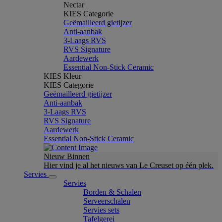
Nectar
KIES Categorie
Geëmailleerd gietijzer
Anti-aanbak
3-Laags RVS
RVS Signature
Aardewerk
Essential Non-Stick Ceramic
KIES Kleur
KIES Categorie
Geëmailleerd gietijzer
Anti-aanbak
3-Laags RVS
RVS Signature
Aardewerk
Essential Non-Stick Ceramic
Nieuw Binnen
Hier vind je al het nieuws van Le Creuset op één plek.
Servies
Servies
Borden & Schalen
Serveerschalen
Servies sets
Tafelgerei