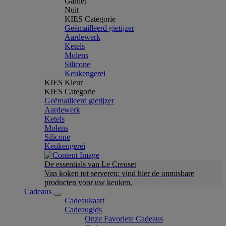
Garnet
Nuit
KIES Categorie
Geëmailleerd gietijzer
Aardewerk
Ketels
Molens
Silicone
Keukengerei
KIES Kleur
KIES Categorie
Geëmailleerd gietijzer
Aardewerk
Ketels
Molens
Silicone
Keukengerei
De essentials van Le Creuset
Van koken tot serveren: vind hier de onmisbare
producten voor uw keuken.
Cadeaus
Cadeaukaart
Cadeaugids
Onze Favoriete Cadeaus