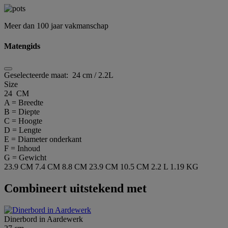
Meer dan 100 jaar vakmanschap
Matengids
Geselecteerde maat:
24 cm / 2.2L
Size
24 CM
A = Breedte
B = Diepte
C = Hoogte
D = Lengte
E = Diameter onderkant
F = Inhoud
G = Gewicht
23.9 CM
7.4 CM
8.8 CM
23.9 CM
10.5 CM
2.2 L
1.19 KG
Combineert uitstekend met
Dinerbord in Aardewerk