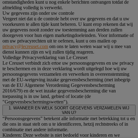
omstandigheden kunt u nog enkele berichten ontvangen totdat de
afmelding volledig is verwerkt.
Uw gegevens zijn onder uw controle
Vergeet niet dat u de controle hebt over uw gegevens en dat u uw
voorkeuren te allen tijde kunt beheren. U kunt erop rekenen dat wij
uw gegevens nooit zonder uw toestemming aan derden zullen
doorgeven voor hun eigen marketingdoeleinden. Voor informatie of
om uw privacyrechten uit te oefenen, kunt u ons mailen op
privacy@lecreuset.com
om ons te laten weten waar wij u mee van
dienst kunnen zijn en wij zullen tijdig reageren.
Volledige Privacyverklaring van Le Creuset
Le Creuset verbindt zich ertoe uw persoonsgegevens en uw privacy
te beschermen en in deze verklaring wordt uitgelegd hoe wij uw
persoonsgegevens verzamelen en verwerken in overeenstemming
met de EU-wetgeving inzake gegevensbescherming (met inbegrip
van de EU Algemene Verordening Gegevensbescherming
2016/679) en de wet inzake gegevensbescherming die van
toepassing is in uw land, gebied of locatie (de
"Gegevensbeschermingswetten").
1. WANNEER EN WELK SOORT GEGEVENS VERZAMELEN WIJ
VAN U?
“Persoonsgegevens” betekent alle informatie met betrekking tot u en
die ons in staat stelt om u te identificeren, hetzij rechtstreeks of in
combinatie met andere informatie.
Kinderen: Deze website is niet bedoeld voor kinderen en we