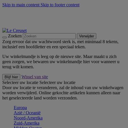
Skip to main content
Skip to footer content
Zomerse buitenmomenten met de BBQ Outdoor Collectie &
Thyme -
Shop Nu
De essentials van Le Creuset -
Ontdek Nu
Nieuwsbrieven: Registreer en bespaar 10%! -
Schrijf je nu in
Zoeken
Verwijder
Zorg ervoor dat uw wachtwoord sterk is, met minimaal 8 tekens,
inclusief een hoofdletter en een speciaal teken.
Uw winkelmandje is leeg op de nieuwe site. Maar maakt u zich
geen zorgen, we bewaren uw winkelmandje hier voor wanneer u
terug wilt komen.
Wissel van site
Blijf hier
Selecteer uw locatie
Selecteer uw locatie
Door uw locatie te veranderen, zal de inhoud van uw winkelwagen
worden verwijderd. Online gekochte artikelen kunnen alleen naar
het geselecteerde land worden verzonden.
Europa
Aziё / Oceaniё
Noord-Amerika
Zuid-Amerika