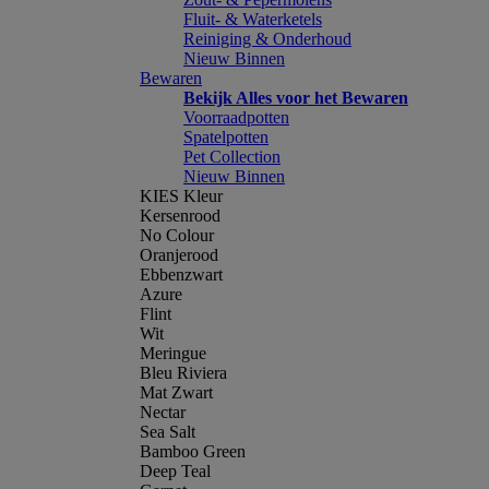
Fluit- & Waterketels
Reiniging & Onderhoud
Nieuw Binnen
Bewaren
Bekijk Alles voor het Bewaren
Voorraadpotten
Spatelpotten
Pet Collection
Nieuw Binnen
KIES Kleur
Kersenrood
No Colour
Oranjerood
Ebbenzwart
Azure
Flint
Wit
Meringue
Bleu Riviera
Mat Zwart
Nectar
Sea Salt
Bamboo Green
Deep Teal