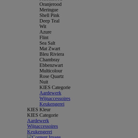
Oranjerood
Meringue
Shell Pink
Deep Teal
Wit
Azure
Flint
Sea Salt
Mat Zwart
Bleu Riviera
Chambray
Ebbenzwart
Multicolour
Rose Quartz
Nuit
KIES Categorie
Aardewerk
Wijnaccessoires
Keukengerei
KIES Kleur
KIES Categorie
Aardewerk
Wijnaccessoires
Keukengerei