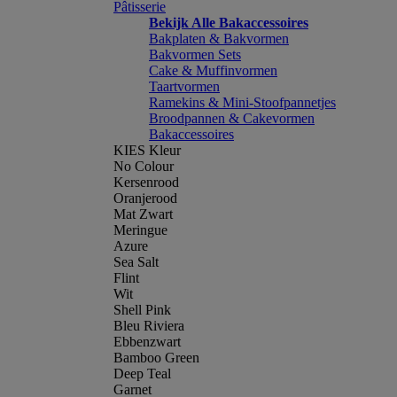
Pâtisserie
Bekijk Alle Bakaccessoires
Bakplaten & Bakvormen
Bakvormen Sets
Cake & Muffinvormen
Taartvormen
Ramekins & Mini-Stoofpannetjes
Broodpannen & Cakevormen
Bakaccessoires
KIES Kleur
No Colour
Kersenrood
Oranjerood
Mat Zwart
Meringue
Azure
Sea Salt
Flint
Wit
Shell Pink
Bleu Riviera
Ebbenzwart
Bamboo Green
Deep Teal
Garnet