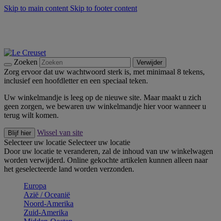
Skip to main content
Skip to footer content
Zomerse buitenmomenten met de BBQ Outdoor Collectie &
Thyme -
Shop Nu
De essentials van Le Creuset -
Ontdek Nu
Nieuwsbrieven: Registreer en bespaar 10%! -
Schrijf je nu in
Zoeken
Verwijder
Zorg ervoor dat uw wachtwoord sterk is, met minimaal 8 tekens,
inclusief een hoofdletter en een speciaal teken.
Uw winkelmandje is leeg op de nieuwe site. Maar maakt u zich
geen zorgen, we bewaren uw winkelmandje hier voor wanneer u
terug wilt komen.
Wissel van site
Blijf hier
Selecteer uw locatie
Selecteer uw locatie
Door uw locatie te veranderen, zal de inhoud van uw winkelwagen
worden verwijderd. Online gekochte artikelen kunnen alleen naar
het geselecteerde land worden verzonden.
Europa
Aziё / Oceaniё
Noord-Amerika
Zuid-Amerika