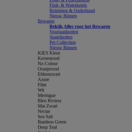
Fluit- & Waterketels
Reiniging & Onderhoud
Nieuw Binnen
Bewaren
Bekijk Alles voor het Bewaren
Voorraadpotten
Spatelpotten
Pet Collection
Nieuw Binnen
KIES Kleur
Kersenrood
No Colour
Oranjerood
Ebbenzwart
Azure
Flint
Wit
Meringue
Bleu Riviera
Mat Zwart
Nectar
Sea Salt
Bamboo Green
Deep Teal