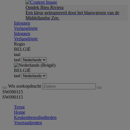
Ontdek Bleu Riviera
Een kleur geïnspireerd door het blauwgroen van de
Middellandse Zee.
Inloggen
Verlanglijstje
Inloggen
Verlanglijstje
Regio
BELGIË
taal
taal
BELGIË
taal
Wis zoekopdracht
SW090115
SW090115
Terug
Home
Keukenbenodigdheden
Voorraadpotten