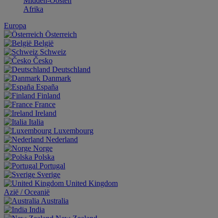
Midden-Oosten
Afrika
Europa
Österreich
België
Schweiz
Česko
Deutschland
Danmark
España
Finland
France
Ireland
Italia
Luxembourg
Nederland
Norge
Polska
Portugal
Sverige
United Kingdom
Aziё / Oceaniё
Australia
India