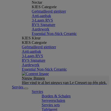
Nectar
KIES Categorie
Geëmailleerd gietijzer
Anti-aanbak
3-Laags RVS
RVS Signature
Aardewerk
Essential Non-Stick Ceramic
KIES Kleur
KIES Categorie
Geëmailleerd gietijzer
Anti-aanbak
3-Laags RVS
RVS Signature
Aardewerk
Essential Non-Stick Ceramic
Nieuw Binnen
Hier vind je al het nieuws van Le Creuset op één plek.
Servies
Servies
Borden & Schalen
Serveerschalen
Servies sets
Tafelgerei