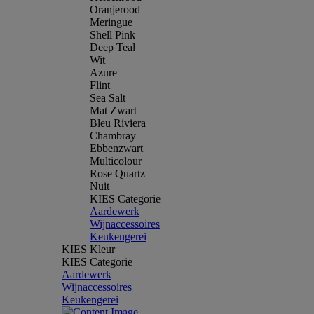
Oranjerood
Meringue
Shell Pink
Deep Teal
Wit
Azure
Flint
Sea Salt
Mat Zwart
Bleu Riviera
Chambray
Ebbenzwart
Multicolour
Rose Quartz
Nuit
KIES Categorie
Aardewerk
Wijnaccessoires
Keukengerei
KIES Kleur
KIES Categorie
Aardewerk
Wijnaccessoires
Keukengerei