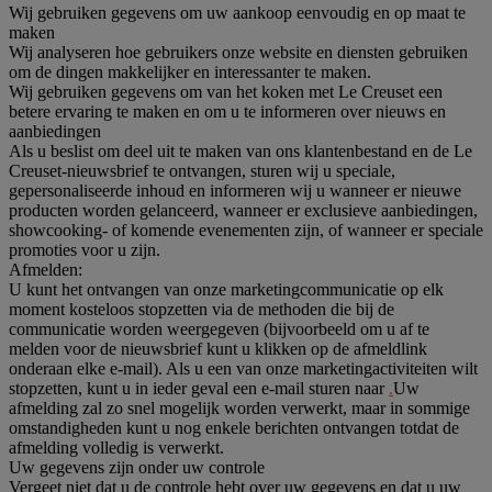
Wij gebruiken gegevens om uw aankoop eenvoudig en op maat te
maken
Wij analyseren hoe gebruikers onze website en diensten gebruiken
om de dingen makkelijker en interessanter te maken.
Wij gebruiken gegevens om van het koken met Le Creuset een
betere ervaring te maken en om u te informeren over nieuws en
aanbiedingen
Als u beslist om deel uit te maken van ons klantenbestand en de Le
Creuset-nieuwsbrief te ontvangen, sturen wij u speciale,
gepersonaliseerde inhoud en informeren wij u wanneer er nieuwe
producten worden gelanceerd, wanneer er exclusieve aanbiedingen,
showcooking- of komende evenementen zijn, of wanneer er speciale
promoties voor u zijn.
Afmelden:
U kunt het ontvangen van onze marketingcommunicatie op elk
moment kosteloos stopzetten via de methoden die bij de
communicatie worden weergegeven (bijvoorbeeld om u af te
melden voor de nieuwsbrief kunt u klikken op de afmeldlink
onderaan elke e-mail). Als u een van onze marketingactiviteiten wilt
stopzetten, kunt u in ieder geval een e-mail sturen naar
.
Uw
afmelding zal zo snel mogelijk worden verwerkt, maar in sommige
omstandigheden kunt u nog enkele berichten ontvangen totdat de
afmelding volledig is verwerkt.
Uw gegevens zijn onder uw controle
Vergeet niet dat u de controle hebt over uw gegevens en dat u uw