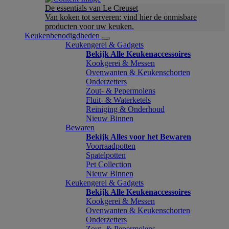
De essentials van Le Creuset
Van koken tot serveren: vind hier de onmisbare
producten voor uw keuken.
Keukenbenodigdheden
Keukengerei & Gadgets
Bekijk Alle Keukenaccessoires
Kookgerei & Messen
Ovenwanten & Keukenschorten
Onderzetters
Zout- & Pepermolens
Fluit- & Waterketels
Reiniging & Onderhoud
Nieuw Binnen
Bewaren
Bekijk Alles voor het Bewaren
Voorraadpotten
Spatelpotten
Pet Collection
Nieuw Binnen
Keukengerei & Gadgets
Bekijk Alle Keukenaccessoires
Kookgerei & Messen
Ovenwanten & Keukenschorten
Onderzetters
Zout- & Pepermolens