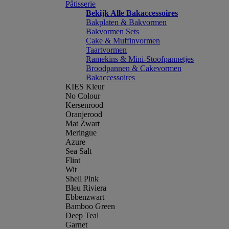
Pâtisserie
Bekijk Alle Bakaccessoires
Bakplaten & Bakvormen
Bakvormen Sets
Cake & Muffinvormen
Taartvormen
Ramekins & Mini-Stoofpannetjes
Broodpannen & Cakevormen
Bakaccessoires
KIES Kleur
No Colour
Kersenrood
Oranjerood
Mat Zwart
Meringue
Azure
Sea Salt
Flint
Wit
Shell Pink
Bleu Riviera
Ebbenzwart
Bamboo Green
Deep Teal
Garnet