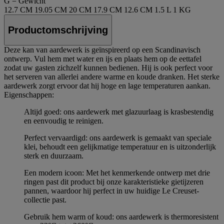
G = Gewicht
12.7 CM
19.05 CM
20 CM
17.9 CM
12.6 CM
1.5 L
1 KG
Productomschrijving
Deze kan van aardewerk is geïnspireerd op een Scandinavisch
ontwerp. Vul hem met water en ijs en plaats hem op de eettafel
zodat uw gasten zichzelf kunnen bedienen. Hij is ook perfect voor
het serveren van allerlei andere warme en koude dranken. Het sterke
aardewerk zorgt ervoor dat hij hoge en lage temperaturen aankan.
Eigenschappen:
Altijd goed: ons aardewerk met glazuurlaag is krasbestendig
en eenvoudig te reinigen.
Perfect vervaardigd: ons aardewerk is gemaakt van speciale
klei, behoudt een gelijkmatige temperatuur en is uitzonderlijk
sterk en duurzaam.
Een modern icoon: Met het kenmerkende ontwerp met drie
ringen past dit product bij onze karakteristieke gietijzeren
pannen, waardoor hij perfect in uw huidige Le Creuset-
collectie past.
Gebruik hem warm of koud: ons aardewerk is thermoresistent