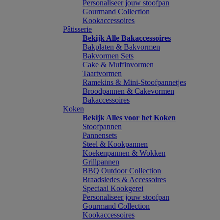
Personaliseer jouw stoofpan
Gourmand Collection
Kookaccessoires
Pâtisserie
Bekijk Alle Bakaccessoires
Bakplaten & Bakvormen
Bakvormen Sets
Cake & Muffinvormen
Taartvormen
Ramekins & Mini-Stoofpannetjes
Broodpannen & Cakevormen
Bakaccessoires
Koken
Bekijk Alles voor het Koken
Stoofpannen
Pannensets
Steel & Kookpannen
Koekenpannen & Wokken
Grillpannen
BBQ Outdoor Collection
Braadsledes & Accessoires
Speciaal Kookgerei
Personaliseer jouw stoofpan
Gourmand Collection
Kookaccessoires