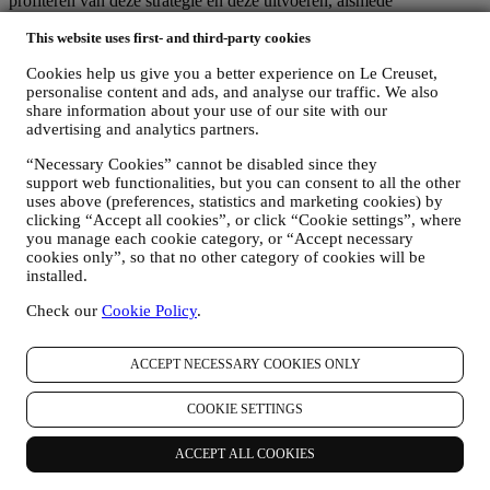
profiteren van deze strategie en deze uitvoeren, alsmede
onafhankelijk marketingcommunicatie/initiatieven ontwikkelen op
This website uses first- and third-party cookies
lokaal niveau (binnen een bepaald land); (c) beide gezamenlijk
beheerders die nodig zijn om de verzoeken van uw betrokkene om
Cookies help us give you a better experience on Le Creuset,
rechten af te handelen.
personalise content and ads, and analyse our traffic. We also
3. WAAROM VERZAMELEN WIJ DEZE GEGEVENS?
share information about your use of our site with our
Wij kunnen uw gegevens verwerken voor de volgende doeleinden:
advertising and analytics partners.
VOOR ONZE WETTELIJKE VERPLICHTINGEN
“Necessary Cookies” cannot be disabled since they
Mogelijk moeten we bepaalde gegevens over u verwerken om
support web functionalities, but you can consent to all the other
te voldoen aan onze wettelijke verplichtingen en andere
uses above (preferences, statistics and marketing cookies) by
verplichtingen die voortvloeien uit instructies van de overheid.
clicking “Accept all cookies”, or click “Cookie settings”, where
OM EEN LE CREUSET-ACCOUNT AAN TE MAKEN
you manage each cookie category, or “Accept necessary
We zullen uw gegevens gebruiken om een Le Creuset-
cookies only”, so that no other category of cookies will be
installed.
account aan te maken die u toegang geeft tot een reeks
voordelen voor geregistreerde gebruikers, om beter te kunnen
Check our
Cookie Policy
.
genieten van onze diensten, zoals sneller afrekenen, meerdere
verzendadressen opslaan, bestellingen bekijken en volgen.
Elke verwerkingsactiviteit is vereist om ons in staat te stellen
ACCEPT NECESSARY COOKIES ONLY
deze diensten aan u als Le Creuset-accounthouder te leveren.
OM UW BESTELLINGEN TE BEHEREN EN OM ONZE
COOKIE SETTINGS
PRODUCTEN, DIENSTEN EN ASSISTENTIE AAN U
TE LEVEREN
Wij zullen uw gegevens gebruiken om onze contractuele
ACCEPT ALL COOKIES
relatie met u, uw aankoop van producten op de Website, uw