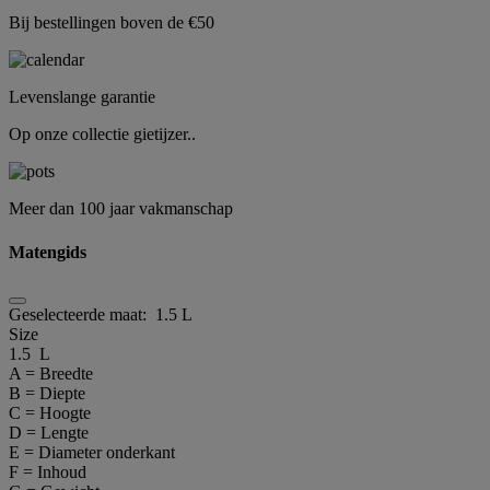
Bij bestellingen boven de €50
Levenslange garantie
Op onze collectie gietijzer..
Meer dan 100 jaar vakmanschap
Matengids
Geselecteerde maat:
1.5 L
Size
1.5 L
A = Breedte
B = Diepte
C = Hoogte
D = Lengte
E = Diameter onderkant
F = Inhoud