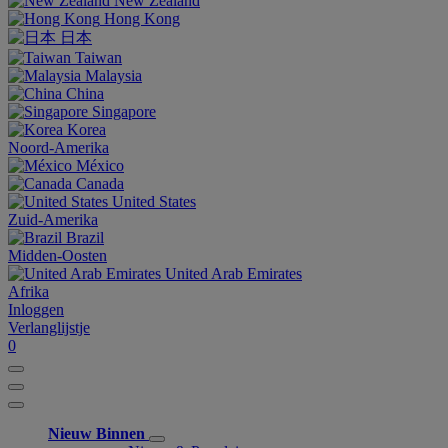
New Zealand
Hong Kong
日本
Taiwan
Malaysia
China
Singapore
Korea
Noord-Amerika
México
Canada
United States
Zuid-Amerika
Brazil
Midden-Oosten
United Arab Emirates
Afrika
Inloggen
Verlanglijstje
0
Nieuw Binnen