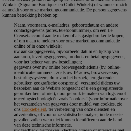
Winkels (Signature Boutiques en Outlet Winkels) of wanneer u zich
aanmeldt voor onze marketingcommunicatie. De persoonsgegevens
kunnen betrekking hebben op:
Naam, voornaam, e-mailadres, geboortedatum en andere
contactgegevens (adres, telefoonnummer), om een Le
Creuset-account aan te maken of als gastgebruiker te kopen,
of om u aan te melden voor onze marketingcommunicatie
online of in onze winkels;
uw aankoopgegevens, bijvoorbeeld datum en tijdstip van
aankoop, leveringsgegevens, product- en betalingsgegevens,
voor het beheer van uw bestellingen;
gegevens over uw online browsegeschiedenis (bv. online-
identificatienummers - zoals uw IP-adres, browserversie,
besturingssysteem, duur van het bezoek, terugkerende
gebruiker, geografische oorsprong), verzameld tijdens uw
bezoeken aan de Website (ongeacht of u een geregistreerde
gebruiker bent of niet), door gebruik te maken van logs en/of
traceringstechnologieën zoals “cookies” (voor informatie over
het verzamelen van gegevens door middel van cookies, zie
ons
Cookiebeleid
, ter verbetering van onze diensten en
advertenties, of voor onze statistische analyse; in de meeste
gevallen zullen we u niet kunnen identificeren aan de hand
van deze technische informatie.
uw feedback, verzoeken, klachten, vragen of interacties met