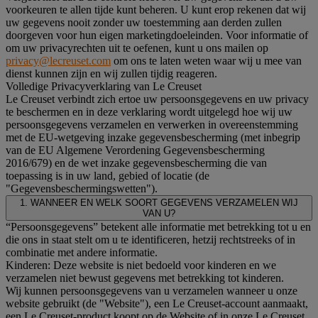
voorkeuren te allen tijde kunt beheren. U kunt erop rekenen dat wij
uw gegevens nooit zonder uw toestemming aan derden zullen
doorgeven voor hun eigen marketingdoeleinden. Voor informatie of
om uw privacyrechten uit te oefenen, kunt u ons mailen op
privacy@lecreuset.com
om ons te laten weten waar wij u mee van
dienst kunnen zijn en wij zullen tijdig reageren.
Volledige Privacyverklaring van Le Creuset
Le Creuset verbindt zich ertoe uw persoonsgegevens en uw privacy
te beschermen en in deze verklaring wordt uitgelegd hoe wij uw
persoonsgegevens verzamelen en verwerken in overeenstemming
met de EU-wetgeving inzake gegevensbescherming (met inbegrip
van de EU Algemene Verordening Gegevensbescherming
2016/679) en de wet inzake gegevensbescherming die van
toepassing is in uw land, gebied of locatie (de
"Gegevensbeschermingswetten").
1. WANNEER EN WELK SOORT GEGEVENS VERZAMELEN WIJ
VAN U?
“Persoonsgegevens” betekent alle informatie met betrekking tot u en
die ons in staat stelt om u te identificeren, hetzij rechtstreeks of in
combinatie met andere informatie.
Kinderen: Deze website is niet bedoeld voor kinderen en we
verzamelen niet bewust gegevens met betrekking tot kinderen.
Wij kunnen persoonsgegevens van u verzamelen wanneer u onze
website gebruikt (de "Website"), een Le Creuset-account aanmaakt,
een Le Creuset-product koopt op de Website of in onze Le Creuset