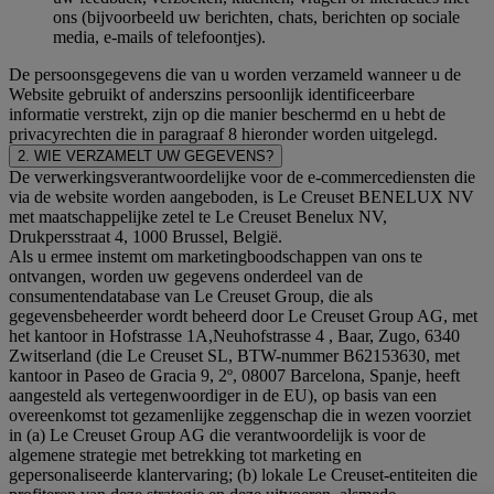
ons (bijvoorbeeld uw berichten, chats, berichten op sociale
media, e-mails of telefoontjes).
De persoonsgegevens die van u worden verzameld wanneer u de
Website gebruikt of anderszins persoonlijk identificeerbare
informatie verstrekt, zijn op die manier beschermd en u hebt de
privacyrechten die in paragraaf 8 hieronder worden uitgelegd.
2. WIE VERZAMELT UW GEGEVENS?
De verwerkingsverantwoordelijke voor de e-commercediensten die
via de website worden aangeboden, is Le Creuset BENELUX NV
met maatschappelijke zetel te Le Creuset Benelux NV,
Drukpersstraat 4, 1000 Brussel, België.
Als u ermee instemt om marketingboodschappen van ons te
ontvangen, worden uw gegevens onderdeel van de
consumentendatabase van Le Creuset Group, die als
gegevensbeheerder wordt beheerd door Le Creuset Group AG, met
het kantoor in Hofstrasse 1A,Neuhofstrasse 4 , Baar, Zugo, 6340
Zwitserland (die Le Creuset SL, BTW-nummer B62153630, met
kantoor in Paseo de Gracia 9, 2º, 08007 Barcelona, Spanje, heeft
aangesteld als vertegenwoordiger in de EU), op basis van een
overeenkomst tot gezamenlijke zeggenschap die in wezen voorziet
in (a) Le Creuset Group AG die verantwoordelijk is voor de
algemene strategie met betrekking tot marketing en
gepersonaliseerde klantervaring; (b) lokale Le Creuset-entiteiten die