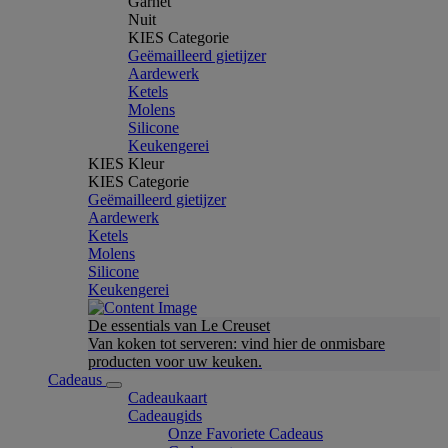
Garnet
Nuit
KIES Categorie
Geëmailleerd gietijzer
Aardewerk
Ketels
Molens
Silicone
Keukengerei
KIES Kleur
KIES Categorie
Geëmailleerd gietijzer
Aardewerk
Ketels
Molens
Silicone
Keukengerei
De essentials van Le Creuset
Van koken tot serveren: vind hier de onmisbare
producten voor uw keuken.
Cadeaus
Cadeaukaart
Cadeaugids
Onze Favoriete Cadeaus